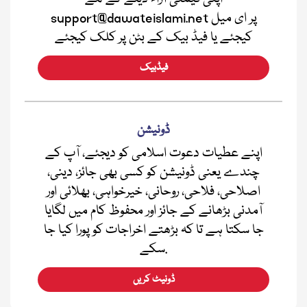
support@dawateislami.net پر ای میل
کیجئے یا فیڈ بیک کے بٹن پر کلک کیجئے
فیڈبیک
ڈونیشن
اپنے عطیات دعوت اسلامی کو دیجئے، آپ کے
چندے یعنی ڈونیشن کو کسی بھی جائز، دینی،
اصلاحی، فلاحی، روحانی، خیرخواہی، بھلائی اور
آمدنی بڑھانے کے جائز اور محفوظ کام میں لگایا
جا سکتا ہے تا کہ بڑھتے اخراجات کو پورا کیا جا
سکے.
ڈونیٹ کریں