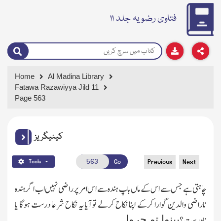
فتاوی رضویہ جلد ۱۱
Home
Al Madina Library
Fatawa Razawiyya Jild 11
Page 563
کیٹیگریز
Go
Previous
Next
Tools
چاہتی ہے جس سے اس کے ماں باپ ہندہ سے اس امر پر راضی نہیں اب اگر ہندہ
ناراضی والدین گوارا کرکے اپنا نکاح کرلے تو آیا یہ نکاح شرعا درست ہوگا یا
بینوا تو جروا
نادرست؟