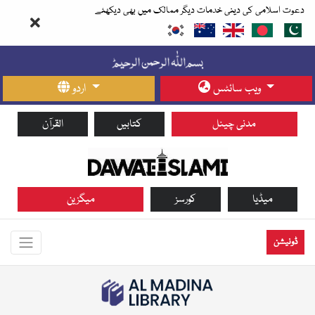
دعوت اسلامی کی دینی خدمات دیگر ممالک میں بھی دیکھئے
ویب سائٹس
اردو
مدنی چینل
کتابیں
القرآن
میڈیا
کورسز
میگزین
ڈونیشن