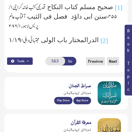
قدیمی کتب خانہ کراچی
۱/
صحیح مسلم کتاب النکاح
[1]
۴۵۵
،
آفتاب عالم
سنن ابی داؤد فصل فی الثیب
پریس لاہور
۱/ ۲۸۶
Book Topic
مجتبائی دہلی ١/١٩۱
الدرالمختار باب الولی
[2]
Go
Previous
Next
Tools
صراط الجنان
موبائل ایپلیکیشن
Play Store
App Store
معرفۃ القرآن
موبائل ایپلیکیشن