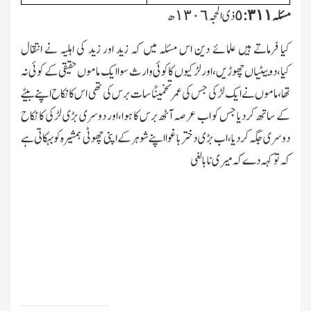
مسئلہ ٣١١:
کیا فرماتے ہیں علمائے دین اس مسئلہ میں کہ زید اور زید کی اہلیہ نے انتقال
کیا،دوبیٹیاں چھوڑیں،اورلڑکیوں کا کوئی وارث سوا ایك ماموں حقیقی کے کوئی نہ
تھا،ماموں نے ایك لڑکی جس کی عمر تخمینًا سات برس کی تھی اس کانکاح اپنے بیٹے
کے ساتھ کردیا جس کو اب عرصہ آٹھ برس کا ہوا،اور دوسری بڑی لڑکی کا نکاح
دوسری جگہ کردیا،اب بڑی دختر باغوا اپنے شوہر کے اپنی چھوٹی ہمشیرہ کو بہکاتی ہے
کہ تو کہہ دے کہ میری نابالغی