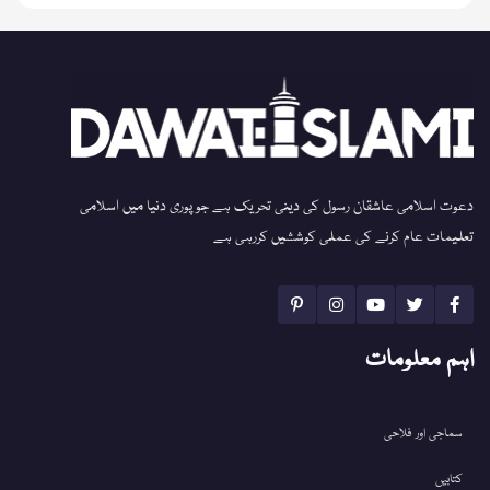
دعوت اسلامی عاشقان رسول کی دینی تحریک ہے جو پوری دنیا میں اسلامی
تعلیمات عام کرنے کی عملی کوششیں کررہی ہے
اہم معلومات
سماجی اور فلاحی
کتابیں