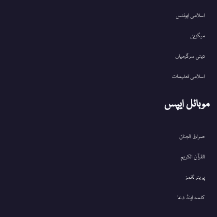
اسلامی ایونٹس
میگزین
دینی سرگرمیاں
اسلامی تعلیمات
موبائل ایپس
صراط الجنان
القرآن الکریم
پریئر ٹائمز
کلمہ اینڈ دعا