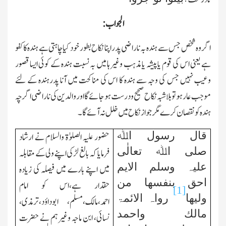
الجواب:
اگر وہ شخص جس سے ہندہ بہ ناراضی پدر اپنا نکاح بطور خود کیاچاہتی ہے ہندہ کا کفو
ہے یعنی اس کی قوم یا پیشہ یا مذہب وغیرہا میں بہ نسبت ہندہ کے کوئی ایسا قصور
وعیب نہیں جس کی وجہ سے ہندہ کا اس کی مناکحت میں آنا پدرہندہ کے لئے
موجب عار
ہو تو بلاشبہ نکاح صحیح ودرست ہوجائے
گا اور والدین کی ناراضی اگرچہ
ہندہ کو نقصان کرے مگر جواز نکاح میں خلل نہ آئے گا۔
قال رسول اﷲ
حضور علیہ الصلوٰۃ والسلام نے ارشاد
صلی اﷲ تعالٰی
فرمایا کہ بالغ لڑکی اپنے ولی کے مقابلہ
علیہ وسلم الایم
میں اپنے بارے میں فیصلہ کی زیادہ
احق بنفسھا من
حقدار ہے،اس کو امام
[1]
ولیھا
رواہ الائمۃ
احمد،مالک،مسلم، ابوداؤد،ترمذی،
مالك واحمد
نسائی، ابن ماجہ وغیرہم نے حضرت