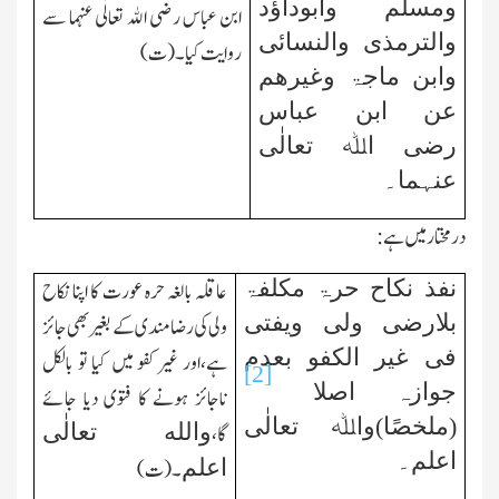
ومسلم وابوداؤد
ابن عباس رضی الله تعالٰی عنہما سے
والترمذی والنسائی
روایت کیا۔(ت)
وابن ماجۃ وغیرھم
عن ابن عباس
رضی اﷲ تعالٰی
عنہما۔
درمختار میں ہے:
نفذ نکاح حرۃ مکلفۃ
عاقلہ بالغہ حرہ عورت کا اپنا نکاح
بلارضی ولی ویفتی
ولی کی رضامندی کے بغیر بھی جائز
فی غیر الکفو بعدم
ہے،اور غیر کفو میں کیا تو بالکل
[2]
جوازہ اصلا
ناجائز ہونے کا فتوی دیا جائے
(ملخصًا)واﷲ تعالٰی
والله تعالٰی
گا،
اعلم۔
اعلم
۔(ت)