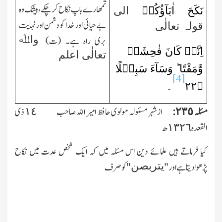
تمھارے باپ نکاح کرچکے، بیشك وہ
نَکَحَ اٰبَآؤُکُمۡ
الی
بے حیائی اور خدا کو دشمن اور نہایت
قولہ تعالٰی
واﷲ
بری راہ ہے۔ (ت)
اِنَّہٗ کَانَ فٰحِشَۃً
تعالٰی اعلم
وَّمَقْتًا ؕ وَسَآءَ سَبِیۡلًا
[4]
۲۲
﴿
۔
مسئلہ ٢٣٥:
ازشہر مسئولہ مولوی حافظ امیر الله صاحب ١٤ ذی
القعدہ ١٣٢٦ھ
کیا فرماتے ہیں علمائے دین اس مسئلہ میں کہ ایك شخص عدت میں نکاح
یتربصن
پڑھوادیتاہے اور"
"کو صرف