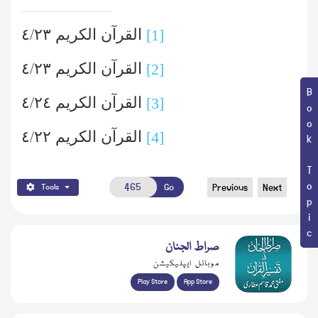
٤/٢٣
القرآن الکریم
[1]
٤/٢٣
القرآن الکریم
[2]
Book Topic
٤/٢٤
القرآن الکریم
[3]
٤/٢٢
القرآن الکریم
[4]
Go
Previous
Next
Tools
صراط الجنان
موبائل ایپلیکیشن
Play Store
App Store