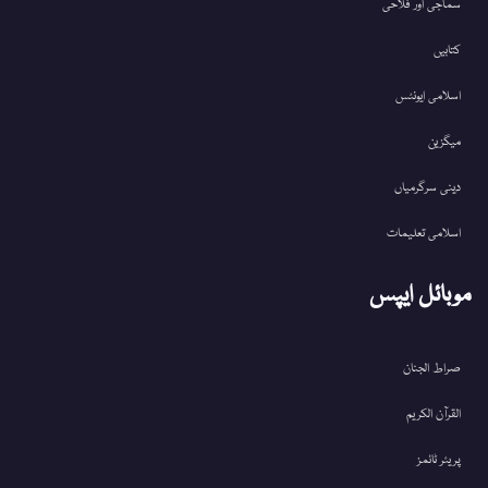
سماجی اور فلاحی
کتابیں
اسلامی ایونٹس
میگزین
دینی سرگرمیاں
اسلامی تعلیمات
موبائل ایپس
صراط الجنان
القرآن الکریم
پریئر ٹائمز