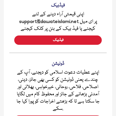
فیڈبیک
اپنی قیمتی آراء دینے کے لئے
support@dawateislami.net پر ای میل
کیجئے یا فیڈ بیک کے بٹن پر کلک کیجئے
فیڈبیک
ڈونیشن
اپنے عطیات دعوت اسلامی کو دیجئے، آپ کے
چندے یعنی ڈونیشن کو کسی بھی جائز، دینی،
اصلاحی، فلاحی، روحانی، خیرخواہی، بھلائی اور
آمدنی بڑھانے کے جائز اور محفوظ کام میں لگایا
جا سکتا ہے تا کہ بڑھتے اخراجات کو پورا کیا جا
سکے.