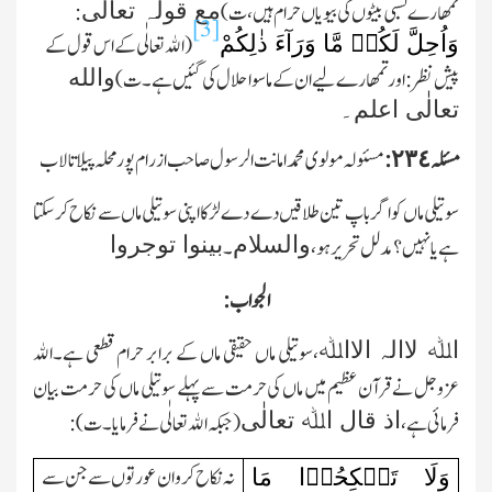
مع قولہ تعالٰی
تمھارے نسبی بیٹوں کی بیویاں حرام ہیں،ت)
:
[3]
وَاُحِلَّ لَکُمۡ مَّا وَرَآءَ ذٰلِکُمْ
(الله تعالٰی کے اس قول کے
والله
پیش نظر: اور تمھارے لیے ان کے ماسوا حلال کی گئیں ہے۔ت)
تعالٰی اعلم۔
مسئلہ٢٣٤:
مسئولہ مولوی محمد امانت الرسول صاحب از رام پور محلہ پیلاتالاب
سوتیلی ماں کو اگر باپ تین طلاقیں دے دے لڑکا اپنی سوتیلی ماں سے نکاح کرسکتا
والسلام
بینوا توجروا
ہے یا نہیں؟ مدلل تحریرہو،
۔
الجواب:
اﷲ لاالہ الااﷲ
،سوتیلی ماں حقیقی ماں کے برابر حرام قطعی ہے۔الله
عزوجل نے قرآن عظیم میں ماں کی حرمت سے پہلے سوتیلی ماں کی حرمت بیان
اذ قال اﷲ تعالٰی
فرمائی ہے،
(جبکہ الله تعالٰی نے فرمایا۔ت):
وَلَا تَنۡکِحُوۡا مَا
نہ نکاح کرو ان عورتوں سے جن سے