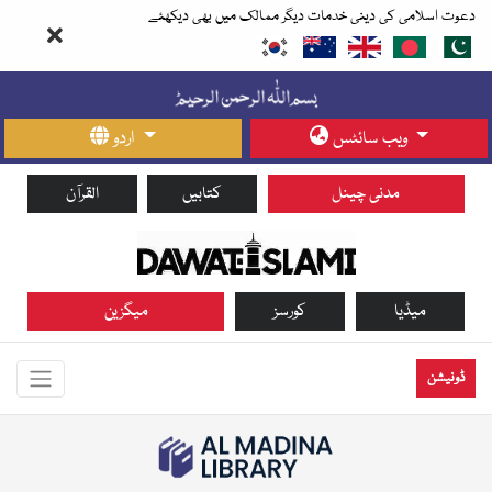
دعوت اسلامی کی دینی خدمات دیگر ممالک میں بھی دیکھئے
ویب سائٹس
اردو
مدنی چینل
کتابیں
القرآن
میڈیا
کورسز
میگزین
ڈونیشن