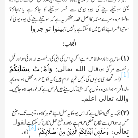
یعنی سوتیلے بیٹے کی بیوہ بیوی سے خسر سوتیلے کا جائز ہے یا ناجائز؟
والسلام،دوسرے مسئلہ کا اصل قصہ مختصر یہ ہے کہ سوتیلے بیٹے کی بیوہ بیوی کو
بینوا تو جروا
سوتیلا خسر اپنے نکاح میں لاسکتا ہے یا نہیں؟
الجواب:
(١)
ساس پر داماد مطلقا حرام ہے اگرچہ اس کی بیٹی کی رخصت نہ ہوئی ہو اور قبل
وَاُمَّہٰتُ نِسَآئِکُمْ
قال الله تعالٰی
رخصت مرگئی ہو،
:
[1]
(اور تمھاری بیویوں کی مائیں تم پر حرام ہیں) یہ نکاح حرام محض ہوا،وہ بچہ
ولدالحرام ہوا،ان دونوں پر کہ حقیقۃً ماں بیٹے ہیں فرض ہے کہ فورا جد اہوجائیں۔
والله تعالی اعلم
۔
(٢)
جبکہ یہ بھی احتمال ہے کہ اس بیوہ کا یہ حمل اپنے شوہر کا ہو،تو جب تك وضع
لقولہ
حمل نہ ہو اس سے نکاح قطعی حرام ہے، بعدوضع حمل نکاح کرسکتا ہے
[2]
تعالٰی
:
(اور
وَحَلٰٓئِلُ اَبْنَآئِکُمُ الَّذِیۡنَ مِنْ اَصْلَابِکُمْ ۙ