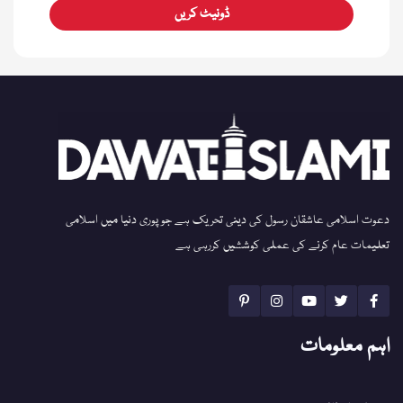
ڈونیٹ کریں
دعوت اسلامی عاشقان رسول کی دینی تحریک ہے جو پوری دنیا میں اسلامی
تعلیمات عام کرنے کی عملی کوششیں کررہی ہے
اہم معلومات