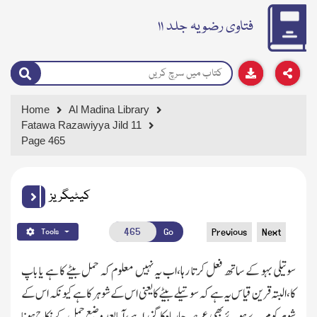
فتاوی رضویہ جلد ۱۱
Home
Al Madina Library
Fatawa Razawiyya Jild 11
Page 465
کیٹیگریز
Go
Previous
Next
Tools
سوتیلی بہو کے ساتھ فعل کرتا رہا،اب یہ نہیں معلوم کہ حمل بیٹے کا ہے یا باپ
کا،البتہ قرین قیاس یہ ہے کہ سوتیلے بیٹے کا یعنی اس کے شوہر کا ہے کیونکہ اس کے
شوہر کومرے ہوئے بھی عرصہ چار ماہ کا گزرا ہے،آیا بعد وضع حمل کے نکاح ہونا