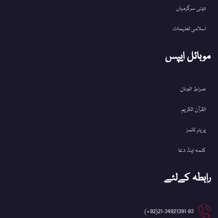
دینی سرگرمیاں
اسلامی تعلیمات
موبائل ایپس
صراط الجنان
القرآن الکریم
پریئر ٹائمز
کلمہ اینڈ دعا
رابطہ کےلئے
21-34921391-93(92+)