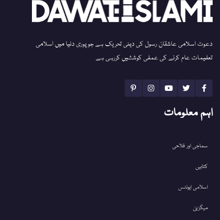
دعوت اسلامی عاشقان رسول کی دینی تحریک ہے جو پوری دنیا میں اسلامی
تعلیمات عام کرنے کی عملی کوششیں کررہی ہے
اہم معلومات
سماجی اور فلاحی
کتابیں
اسلامی ایونٹس
میگزین