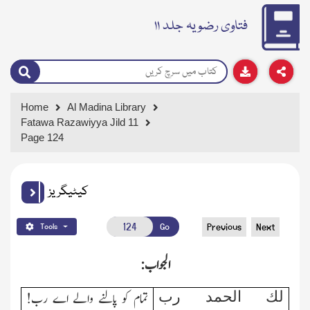
فتاوی رضویہ جلد ۱۱
Home
Al Madina Library
Fatawa Razawiyya Jild 11
Page 124
کیٹیگریز
Go
Previous
Next
Tools
الجواب:
لك الحمد رب
تمام کو پالنے والے اے رب!