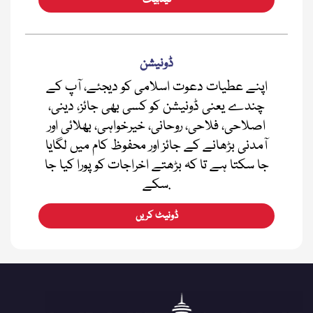
فیڈبیک
ڈونیشن
اپنے عطیات دعوت اسلامی کو دیجئے، آپ کے
چندے یعنی ڈونیشن کو کسی بھی جائز، دینی،
اصلاحی، فلاحی، روحانی، خیرخواہی، بھلائی اور
آمدنی بڑھانے کے جائز اور محفوظ کام میں لگایا
جا سکتا ہے تا کہ بڑھتے اخراجات کو پورا کیا جا
سکے.
ڈونیٹ کریں