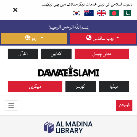
دعوت اسلامی کی دینی خدمات دیگر ممالک میں بھی دیکھئے
ویب سائٹس
اردو
مدنی چینل
کتابیں
القرآن
میڈیا
کورسز
میگزین
ڈونیشن