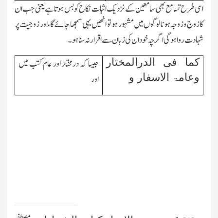
اسی طرح تسامع بھی سامعین کے نزدیك اثبات نکاح کو بس ہوتا ہے یعنی جب ان
کا زوج وزوجہ ہونا لوگوں میں مشہور ہو تو انھیں یہی سمجھا جائے گا،اور زوجیت پر
شہادت رواہوگی اگرچہ خود ان کی زبان سے اقرار نہ سنا ہو۔
کما فی الدرالمختار
جیسا کہ درمختار اور عام کتب میں
وعامۃ الاسفار و
اور