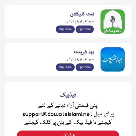
نعت کلیکشن
موبائل ایپلیکیشن
Play Store
App Store
بہار شریعت
موبائل ایپلیکیشن
Play Store
App Store
فیڈبیک
اپنی قیمتی آراء دینے کے لئے
support@dawateislami.net پر ای میل
کیجئے یا فیڈ بیک کے بٹن پر کلک کیجئے