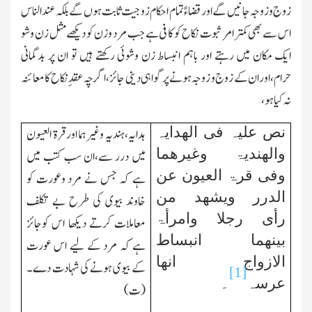
زوج وزوجہ جانیں گے اور قضاءً تمام احکام زوجیت ثابت ہوں گے بلکہ عندالناس
اس سے بھی کمتر امر ثبوت نکاح کو کافی ہے جب مرد وزن کو دیکھے مثل زن وشو
ایك مکان میں رہتے اور باہم انبساط زن وشوئی رکھتے ہیں تو ان پر بدگمانی
حرام،اوران کے زوج و زوجہ ہونے پر گواہی دینی جائز،اگرچہ عقدِنکاح کا معائنہ
نہ کیا ہو،
نص علیہ فی الھدایہ
ہدایہ،ہندیہ وغیرہما اور قرۃ العیون
والھندیۃ وغیرھما
میں درر سے،ان سب کتب میں
وفی قرۃ العیون عن
ہے کہ جس نے مرد وعورت کو
الدرر ویشھد من
خاوند بیوی کی طرح بے تکلف
رأی رجلا وامرأۃ
معاملات کرتے دیکھا اس کوجائز
بینھما انبساط
ہے کہ مرد کے لیے اس عورت
الازواج انھا
کے بیوی ہونے کی شہادت دے۔
[1]
عرسہ
۔
(ت)