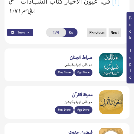
مصطفی
قرۃ عیون الاخیار کتاب الشہادات
[1]
البابی مصر ١/٧١
Book Topic
Go
Previous
Next
Tools
صراط الجنان
موبائل ایپلیکیشن
Play Store
App Store
معرفۃ القرآن
موبائل ایپلیکیشن
Play Store
App Store
فیضانِ حدیث