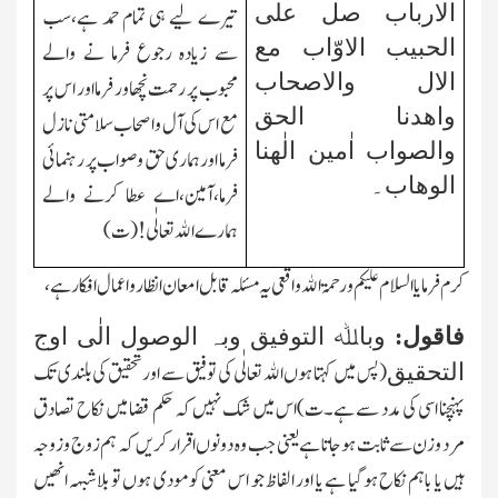
الارباب صل علی
تیرے لیے ہی تمام حمد ہے،سب
الحبیب الاوّاب مع
سے زیادہ رجوع فرما نے والے
الال والاصحاب
محبوب پر رحمت نچھاور فرما اور اس پر
واھدنا الحق
مع اس کی آل واصحاب سلامتی نازل
والصواب اٰمین الٰھنا
فرما اور ہماری حق وصواب پر رہنمائی
الوھاب۔
فرما،آمین،اے عطا کرنے والے
ہمارے اﷲ تعالٰی!(ت)
کرم فرمایا السلام علیکم ورحمۃ اﷲ واقعی یہ مسئلہ قابل امعان انظار واعمال افکار ہے،
فاقول:
وباﷲ التوفیق وبہ الوصول الٰی اوج
(پس میں کہتا ہوں اﷲ تعالٰی کی توفیق سے اور تحقیق کی بلندی تك
التحقیق
پہنچنا اسی کی مدد سے ہے۔ت)اس میں شك نہیں کہ حکم قضا میں نکاح تصادق
مرد وزن سے ثابت ہوجاتا ہے یعنی جب وہ دونوں اقرار کریں کہ ہم زوج وزوجہ
ہیں یا باہم نکاح ہوگیا ہے یا اور الفاظ جو اس معنی کومودی ہوں تو بلاشبہہ انھیں