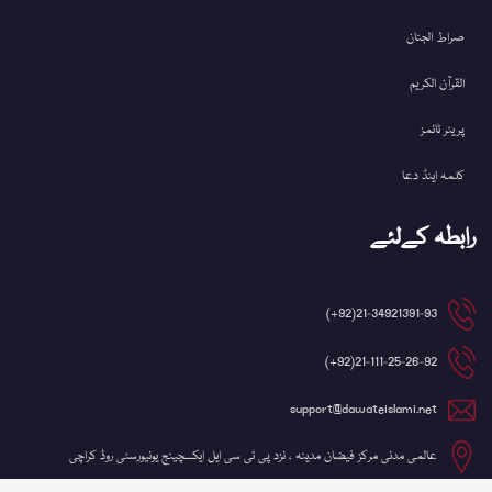
صراط الجنان
القرآن الکریم
پریئر ٹائمز
کلمہ اینڈ دعا
رابطہ کےلئے
21-34921391-93(92+)
21-111-25-26-92(92+)
support@dawateislami.net
عالمی مدنی مرکز فیضان مدینہ ، نزد پی ٹی سی ایل ایکسچینج یونیورسٹی روڈ کراچی