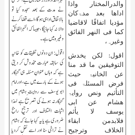
نہر ، امداد اور درمختار میں ہے اگر کسی
والدرالمختار واذا
نے مدت کے بعد سجدہ کیا تو
اداھا بعد مدۃکان
بالاتفاق ادا ہی ہوگا ،اسے قضا کرنے
مؤدیا اتفاقًا لاقاضیا
والا نہ کہا جائیگا ،جیسا کہ النہرالفائق
کما فی النھر الفائق
وغیرہ میں ہے ۔
وغیرہ،
اقول: ان دونوں تطبیقات کو خانیہ
اقول: لکن یخدش
کی سابقہ عبارت مخدوش کر دیتی
التوفیقین ما قد منا
ہے کہ وہاں عنوانِ مسئلہ ہی گنہگار
عن الخانیۃ حیث
ہونے کے بارے میں ہے، اورامام
فرض المسئلۃ فی
ابو یوسف سے روایت ِہشام میں
التأثیم ونص روایۃ
گنہگارنہ ہونے کی تصریح ہے لہذا
ھشام عن ابی
اثبات اختلاف اور ترجیح راجح
یوسف لا یأثم
ضروری ہے یا یہ کہا جائے کہ ہشام
فلابدمن ابقاء
نے تراخی سنا اور اسے نقل کردیا
الخلاف وترجیح