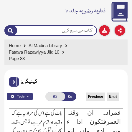
فتاویہ رضویہ جلد ۱۰
Home
Al Madina Library
Fatawa Razawiyya Jild 10
Page 83
کیٹیگریز
Go
Previous
Next
Tools
فمرادہ ان وقتہ
بات کی ہے اس کی مراد یہ ہے کہ
العمرفتکون ادا ء
وقتِ ادا تمام عمر ہے، تو جس وقت
متی ادی وان اثم