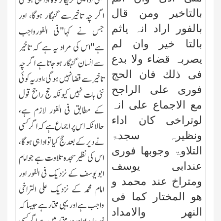
بھی ادائیگی کریگا زکوٰۃ ادا ہی ہو گی
بالتاخیر ومن قال
اگر چہ تاخیرسے گنہگار ہوگا، اور
بالفور اراد انہ یاثم
جس نے کہا"فی الفورواجب
بالتا خیر وان لم
ہے"اس کی مراد یہ ہے کہ تاخیر
یصربہ قضاء ولا بدع
سے انسان گنہگار ہوجاتا ہے اگر چہ
فی ذلك فان الحج
تاخیر سے قضا نہیں ہوگی، اور یہ کوئی
فوری علی الراجح
نئی بات نہیں کیونکہ حج راجح قول
مع الاجماع علی انہ
کے مطابق فی الفور لازم ہے،
لوتراخی کان اداء
حالانکہ اس پر اجماع ہے کہ اگر کسی
ونظیرہ سجدۃ
نے دیر کے بعد حج کیا تو ادا ہی ہوگا،
التلاوۃ وجوبھا فوری
اس کی نظیرسجدہ تلاوت ہے جوامام
عندابی یوسف
ابو یوسف کے نزدیك فی الفور اور
ومتراخ عند محمد و
امام محمد کے نزدیك علی التراخی
ھو المختار کما فی
واجب ہے اور یہی مختار ہے جیسا کہ
النھر والامداد