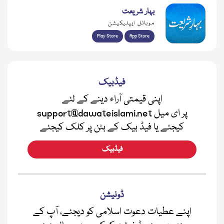
بہار شریعت
موبائل ایپلیکیشن
Play Store
App Store
فیڈبیک
اپنی قیمتی آراء دینے کے لئے
support@dawateislami.net پر ای میل
کیجئے یا فیڈ بیک کے بٹن پر کلک کیجئے
فیڈبیک
ڈونیشن
اپنے عطیات دعوت اسلامی کو دیجئے، آپ کے