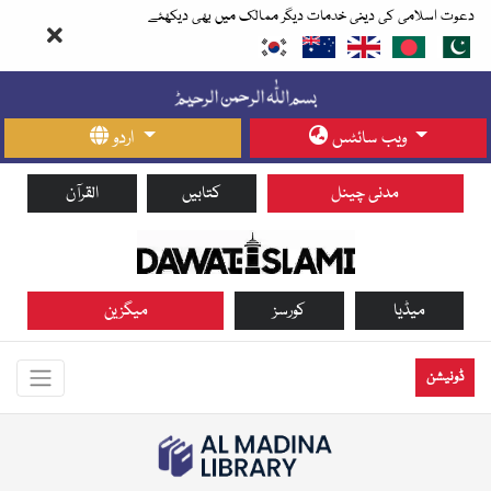
دعوت اسلامی کی دینی خدمات دیگر ممالک میں بھی دیکھئے
ویب سائٹس
اردو
مدنی چینل
کتابیں
القرآن
میڈیا
کورسز
میگزین
ڈونیشن