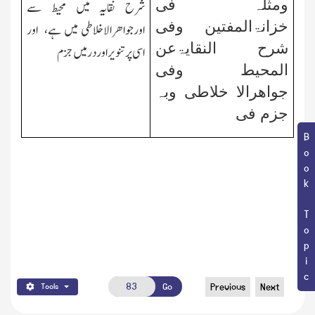
ومثلہ فی
شرح نقایہ میں محیط سے
خزانۃالمفتین وفی
اورجواھرالاخلاطی میں ہے، اور
شرح النقایۃعن
اسی پرتنویر اوردر میں جزم
المحیط وفی
جواھرالا خلاطی وبہ
جزم فی
Book Topic
Go
Previous
Next
Tools