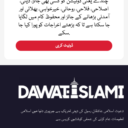
چندے یعنی ڈونیشن کو کسی بھی جائز، دینی،
اصلاحی، فلاحی، روحانی، خیرخواہی، بھلائی اور
آمدنی بڑھانے کے جائز اور محفوظ کام میں لگایا
جا سکتا ہے تا کہ بڑھتے اخراجات کو پورا کیا جا
سکے.
ڈونیٹ کریں
دعوت اسلامی عاشقان رسول کی دینی تحریک ہے جو پوری دنیا میں اسلامی
تعلیمات عام کرنے کی عملی کوششیں کررہی ہے