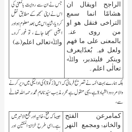
جس نے ان سے روایت بالمعنی کی
الراجح اویقال ان
ھشامًا انما سمع
اس نے اپنی سمجھ کے مطابق نقل
التراخی فنقل ھو او
کر دیا، شاید اس میں بعد معلوم ہو اور
من روی عنہ
اجنبی سمجھا جائے ، تو غور کرو۔
بالمعنی علی ما فھم
(ت)
واﷲتعالی اعلم
ولعل فیہ بُعدًایعرف
وینکر فلیتدبر، واﷲ
تعالٰی اعلم۔
بلکہ ہمارے بہت ائمہ نے تصریح فرمائی کہ اس(زکوٰۃ) کی ادائیگی میں دیر کرنے
والا مردود الشہادۃہے، یہی منقول ہے محرر مذہب سیّدناامام محمدرحمہ اﷲتعالےٰ
سے،
کمامرعن الفتح
جیسا کہ فتح ، خانیہ اور مجمع الانہر میں
والخانیۃومجمع النھر
ہے۔اسی طرح خزانۃ المفتین اور