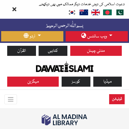
دعوت اسلامی کی دینی خدمات دیگر ممالک میں بھی دیکھئے
ویب سائٹس
اردو
مدنی چینل
کتابیں
القرآن
میڈیا
کورسز
میگزین
ڈونیشن