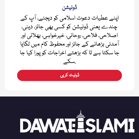
ڈونیشن
اپنے عطیات دعوت اسلامی کو دیجئے، آپ کے
چندے یعنی ڈونیشن کو کسی بھی جائز، دینی،
اصلاحی، فلاحی، روحانی، خیرخواہی، بھلائی اور
آمدنی بڑھانے کے جائز اور محفوظ کام میں لگایا
جا سکتا ہے تا کہ بڑھتے اخراجات کو پورا کیا جا
سکے.
ڈونیٹ کریں