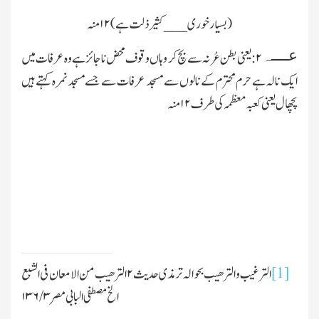
(بسیار خوری___ کثیر ذلت ہے)
۱۲
منہ
عــــہ
۲
: یعنی بطن عُرنہ سے بچ کر وہاں وقوف محض ناجائز ہے وہ عرفات میں
ایك نالہ ہے حرم محترم کے نالوں سے مسجد عرفات سے جسے مسجد نمرہ کہتے ہیں
پچھال یعنی کعبہ معظمہ کی طرف
۱۲
منہ
[1]
الترغیب والترھیب بحوالہ ترمذی حدیث
۲
الترھیب من الامعان فی الشبع
الخ مصطفی البابی مصر
۳
/
۱۳۶