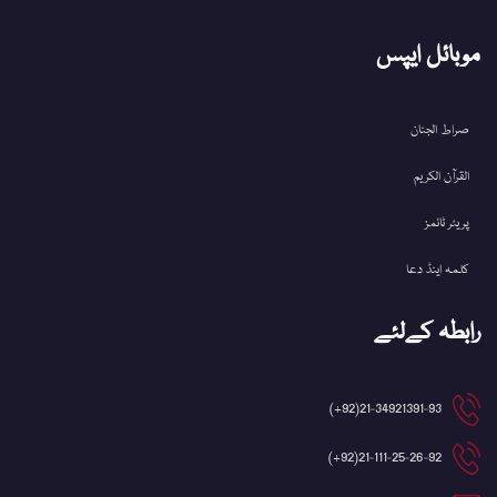
موبائل ایپس
صراط الجنان
القرآن الکریم
پریئر ٹائمز
کلمہ اینڈ دعا
رابطہ کےلئے
21-34921391-93(92+)
21-111-25-26-92(92+)