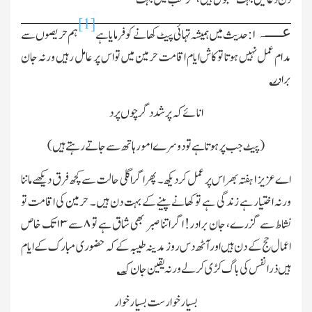
[1]
عــــہ
۱
:حدیث میں ہمیشہ تہائی پیٹ کھانے کو فرمایا ہے
ہم حریصوں سے
مدام عمل نہیں ہوتا تو کاش ایام اقامت حرمین میں تواس پر عامل رہیں ورنہ جان
برادر
؎
انائے کہ پرشد دگرچوں پرد
(پیٹ جب پر ہوتا ہے تو دوسرے امور ہاتھ سے جاتے رہتے ہیں)
اے عزیز
۱
ہفتہ بھر اس پر عمل کر دیکھ۔ پھر اگر اگلی حالت سے کچھ فرق دیکھے ماننا
ورنہ اختیار ہے زندگی ہے توکھانے پینے کے بہت دن ہیں۔ حرمین کی اقامت تو
نشاط سے گزرے، جان برادر! اگر اتنا صبر بھی شاق ہے تو
۸
سے
۱۳
تك خاص
اعمال حج کے دن ہیں اور آٹھ دس روز مدینہ طیبہ کے کہ حضور ی مبارك کے ایام
ہیں ذرانفس کی باگ کڑی کرلے ورنہ یقین جان کہ
؎
بسیار خوارست بسیار خوار