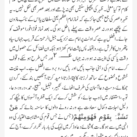
کلام تو کیا معنیٰ۔ ظہر کی پچھلی سنتیں بھی نہ پڑھے اور بعد عصر بھی نفل نہیں۔ یہ
ظہر وعصر کی جمع جبھی جائزہے کہ نماز امام اعظم یعنی سلطان یااس کے نائب ماذون
کے پیچھے ہو ورنہ عصر وقت سے پہلے باطل ہوگی۔ بعدنماز فورًا فورا موقف کو
جائے۔ افضل یہ ہے کہ اونٹ پر امام سے نزدیك جبل الرحمۃ کے قریب جہاں سیاہ
پتھروں کا فرش ہے روبقبلہ پس پشت امام کھڑا ہو جبکہ ان فضائل کے حصول میں
عــــہ۲
دقت یاکسی کی اذیت نہ ہو ورنہ جہاں
اور جس طرح ہو سکے وقوف
کرے۔ اما م کی دہنی جانب بائیں اور بائیں رو برو سے افضل ہے۔ اب غایت
خشوع وخضوع کے ساتھ لرزتا، کانپتا، ڈرتا،ا مید کرتا، آنکھیں بند کئے، گردن
جھکائے، دستِ دعا آسمان کی طرف اٹھائے، تکبیر، تہلیل، تسبیح، حمد، درود، دعا ،
توبہ، استغفار میں ڈوب جائے، کو شش کرے کہ ایك قطرہ آنسوؤں کا ٹپکے کہ
دلیل اجابت وکمال سعادت ہے ورنہ رونے والوں کا سا منہ بنائے کہ
مَنْ
(جس نے جس قوم کی مشابہت اختیار کی وہ
تَشَبَّہَ بِقَوْمِ فَھُوَمِنْھُمْ
انہی میں سے ہوگا۔ ت) اثنائے دعا وذکر میں لبیك کی بار بار تکرار کرے، آج کے
دن دعائیں بہت مقبول ہیں، مگر سب میں بہت