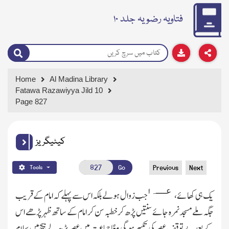
فتاویہ رضویہ جلد ۱۰
Home
Al Madina Library
Fatawa Razawiyya Jild 10
Page 827
کیٹیگریز
Go
Previous
Next
Tools
۱
عــــہ
یك ہی کھائے،
جب زوال ہولے بلکہ اس سے پہلے کہ امام کے قریب
جگہ ملے مسجد نمرہ جائے سنتیں پڑھ کر خطبہ سن کر امام کے ساتھ ظہر پڑھے اس
کے بعد بے توقف عصر کی تکبیر ہو گی معًا جماعت میں عصر پڑھ لے بیچ میں سلام