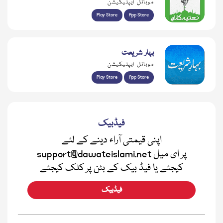
موبائل ایپلیکیشن
Play Store
App Store
بہار شریعت
موبائل ایپلیکیشن
Play Store
App Store
فیڈبیک
اپنی قیمتی آراء دینے کے لئے
support@dawateislami.net پر ای میل
کیجئے یا فیڈ بیک کے بٹن پر کلک کیجئے
فیڈبیک