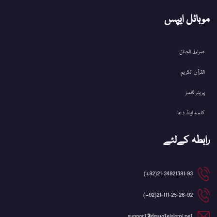
موبائل ایپس
صراط الجنان
القرآن الکریم
پریئر ٹائمز
کلمہ اینڈ دعا
رابطہ کےلئے
21-34921391-93(92+)
21-111-25-26-92(92+)
support@dawateislami.net