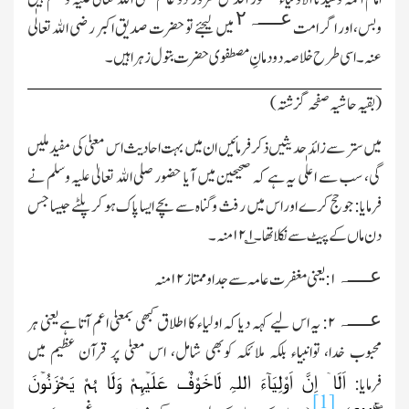
عــــہ۲
وبس، اور اگر امت
میں لیجئے تو حضرت صدیق اکبر رضی الله تعالٰی
عنہ ۔ اسی طرح خلاصہ دودمانِ مصطفوی حضرت بتول زہرا ہیں۔
(بقیہ حاشیہ صفحہ گزشتہ)
میں ستر سے زائد حدیثیں ذکر فرمائیں ان میں بہت احادیث اس معنیٰ کی مفید ملیں
گی، سب سے اعلٰی یہ ہے کہ صحیحین میں آیا حضور صلی الله تعالیٰ علیہ وسلم نے
فرمایا: جو حج کرے اور اس میں رفث وگناہ سے بچے ایسا پاك ہو کر پلٹے جیسا جس
دن ماں کے پیٹ سے نکلا تھا۔
۱
؎
۱۲
منہ۔
عــــہ
۱
:یعنی مغفر ت عامہ سے جدا وممتاز
۱۲
منہ
عــــہ
۲
: یہ اس لیے کہہ دیا کہ اولیاء کا اطلاق کبھی بمعنیٰ اعم آتا ہے یعنی ہر
محبوب خدا، توانبیاء بلکہ ملائکہ کوبھی شامل، اس معنیٰ پر قرآن عظیم میں
اَلَاۤ اِنَّ اَوْلِیَآءَ اللہِ لَاخَوْفٌ عَلَیۡہِمْ وَلَا ہُمْ یَحْزَنُوۡنَ
فرمایا:
[1]