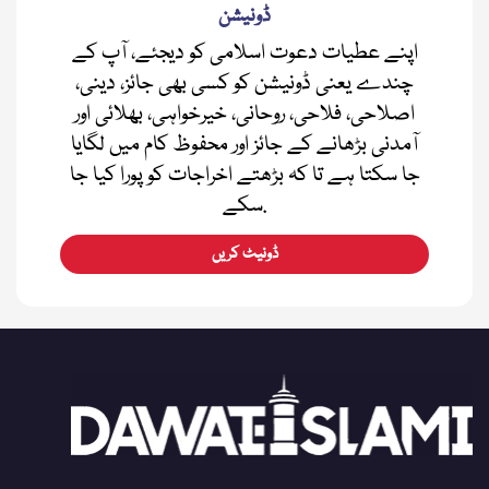
ڈونیشن
اپنے عطیات دعوت اسلامی کو دیجئے، آپ کے
چندے یعنی ڈونیشن کو کسی بھی جائز، دینی،
اصلاحی، فلاحی، روحانی، خیرخواہی، بھلائی اور
آمدنی بڑھانے کے جائز اور محفوظ کام میں لگایا
جا سکتا ہے تا کہ بڑھتے اخراجات کو پورا کیا جا
سکے.
ڈونیٹ کریں