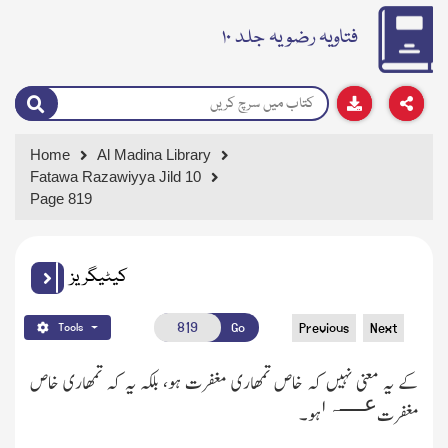
فتاویہ رضویہ جلد ۱۰
Home
Al Madina Library
Fatawa Razawiyya Jild 10
Page 819
کیٹیگریز
Go
Previous
Next
Tools
کے یہ معنی نہیں کہ خاص تمھاری مغفرت ہو، بلکہ یہ کہ تمھاری خاص
عــــہ
۱
مغفرت
ہو ۔