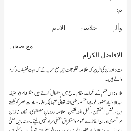
م:
واٰلہٖ خلاصۃ الانام
مع صحبہ
الافاضل الکرام
اوران کی ال پر کہ خلاصہ مخلوقات ہیں مع صحابہ کے کہ بہت فضیلت وکرم
ت:
والے ہیں۔
اس قسم کے کلمات مقام مدح میں استعمال کرتے ہیں مثلا امام ابو حنیفہ
ف:
سیدالاولیاء حضور غوث اعظم رضی الله تعالٰی عنہما بلکہ علماء وسادات عصر کو لکھتے
ہیں، افضل المحققین، اکمل المدققین، خلاصہ دودمانِ مصطفوی، نقادہ خاندان
مرتضوی اور ان الفاظ سے عموم واستغراق حقیقی مراد نہیں لیتے۔ ورنہ بایں معنیٰ
امام ائمہ وسیدنا الاولیاء حضور اقدس سرور دو عالم صلی الله تعالیٰ علیہ وسلم ہیں