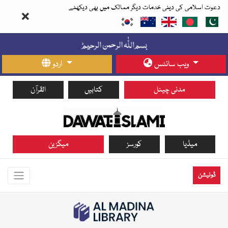
دعوت اسلامی کی دینی خدمات دیگر ممالک میں بھی دیکھئے
ویب سائٹس
اردو
مدنی چینل
کتابیں
القرآن
میڈیا
کورسز
میگزین
ڈونیشن