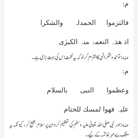
م:
فالتزموا الحمدلہ والشکرا
اذ ھذہ النعمۃ منہ الکبرٰی
تو حمد وشکر الہٰی کا التزام کرلو کہ یہ نعمت اس کی بہت بڑی ہے۔
ت:
م:
وعظموا النبی بالسلام
علیہ فھوا لمسك للختام
اور نبی صلی الله تعالیٰ علیہ وسلم کی تعظیم کرو ان پر سلام بھیج کر، کیونکہ یہ
ت:
مشك ہے مہر خاتمہ کے لیے۔