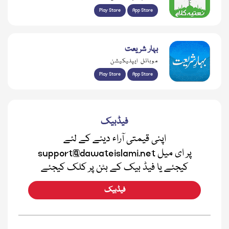
Play Store
App Store
بہار شریعت
موبائل ایپلیکیشن
Play Store
App Store
فیڈبیک
اپنی قیمتی آراء دینے کے لئے
support@dawateislami.net پر ای میل
کیجئے یا فیڈ بیک کے بٹن پر کلک کیجئے
فیڈبیک