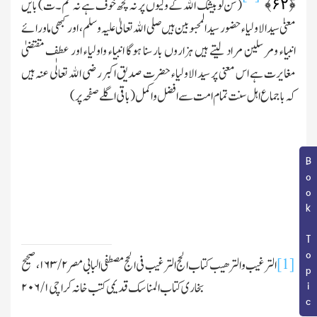
﴾
۶۲
﴿ۚۖ
(سن لو بیشك الله کے ولیوں پر نہ کچھ خوف ہے نہ غم۔ ت) بایں
معنیٰ سیدالاولیاء حضور سید المحبوبین ہیں صلی الله تعالیٰ علیہ وسلم، اور کبھی ماورائے
انبیاء ومرسلین مراد لیتے ہیں ہزاروں بار سنا ہوگا انبیاء واولیاء اور عطف مقتضیٰ
مغایرت ہے اس معنی پر سید الاولیاء حضرت صدیق اکبر رضی الله تعالٰی عنہ ہیں
کہ باجماع اہل سنت تمام امت سے افضل واکمل
(باقی اگلے صفحہ پر)
Book Topic
[1]
الترغیب والترھیب کتاب الحج الترغیب فی الحج مصطفی البابی مصر
۲
/
۱۶۳
،صحیح
بخاری کتاب المناسك قدیمی کتب خانہ کراچی
۱
/
۲۰۶