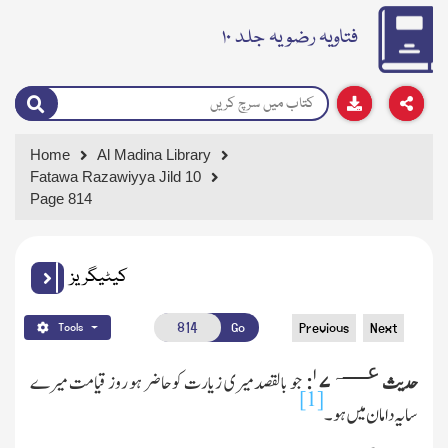
فتاویہ رضویہ جلد ۱۰
Home
Al Madina Library
Fatawa Razawiyya Jild 10
Page 814
کیٹیگریز
Go
Previous
Next
Tools
عــــہ
۱
حدیث
۷
:
جو بالقصد میری زیارت کوحاضر ہو روز قیامت میرے
[1]
سایہ دامان میں ہو۔