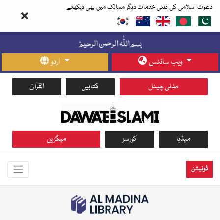
دعوت اسلامی کی دینی خدمات دیگر ممالک میں بھی دیکھئے
ویب سائٹس
اردو
مدنی چینل
کتابیں
القرآن
میڈیا
کورسز
میگزین
ڈونیشن