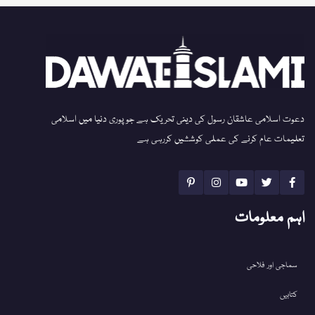
دعوت اسلامی عاشقان رسول کی دینی تحریک ہے جو پوری دنیا میں اسلامی
تعلیمات عام کرنے کی عملی کوششیں کررہی ہے
اہم معلومات
سماجی اور فلاحی
کتابیں