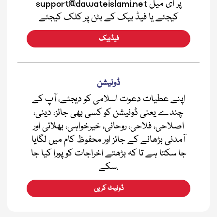
support@dawateislami.net پر ای میل
کیجئے یا فیڈ بیک کے بٹن پر کلک کیجئے
فیڈبیک
ڈونیشن
اپنے عطیات دعوت اسلامی کو دیجئے، آپ کے
چندے یعنی ڈونیشن کو کسی بھی جائز، دینی،
اصلاحی، فلاحی، روحانی، خیرخواہی، بھلائی اور
آمدنی بڑھانے کے جائز اور محفوظ کام میں لگایا
جا سکتا ہے تا کہ بڑھتے اخراجات کو پورا کیا جا
سکے.
ڈونیٹ کریں