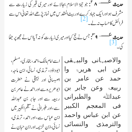
عــــہ
۲
حدیث
۸:
جو حجۃ الاسلام بجالائے اور میری قبر کی زیارت سے
مشرف ہو اور ایك جہاد کرے اور بیت المقدس میں نماز پڑھے الله تعالیٰ اس سے
[2]
فرائض کا حساب نہ لے۔
عــــہ
۳
حدیث
۹
:
جس نے حج کیا اور میری زیارت کو نہ آیا اس نے مجھ پر جفا
[3]
کی۔
والاصبہانی والبیہقی
اسے امام مالک، احمد، بخاری، مسلم،
عن ابی ھریرۃ وا
ابوداؤد، ترمذی، نسائی، ابن ماجہ،
حمد عن عامر بن
اصبہانی اور بیہقی نے حضرت
ربیعۃ وعن جابر بن
ابوھریرہ سے اور احمد نے عامر بن
عبداﷲ والطبرانی
ربیعہ سے اور جابر بن عبدالله
فی المعجم الکبیر
سے، اور طبرانی نے معجم الکبیر میں
عن ابن عباس واحمد
ابن عباس سے، اور احمد، ترمذی،
والترمذی والنسائی
نسائی، ابن خزیمہ اور ابن حبان نے