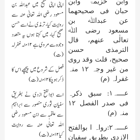
وابن خزیمۃ وابن
اپنی اپنی صحیح میں عبدالله بن
حبان فی صحیحھما
مسعود رضی الله تعالیٰ عنہ سے
عن عبداﷲ بن
روایت کیا، ترمذی نے اسے حسن
مسعود رضی اﷲ
صحیح کہا، میں کہتا ہوں یہ متعدد
تعالٰی عنھم، قال
وجوہ سے مروی ہے
۱۲
منہ غفرلہ
الترمذی حسن
(ت)
صحیح، قلت وقد روی
من غیر وجہ
۱۲
منہ
فصل کے شروع میں پیچھے اس کا
غفرلہ (م)
ذکر ہوچکا
۱۲
منہ (ت)
عــــہ۱
: سبق ذکرہ
اسے ابوالفتح ازدی نے بطریق
فی صدر الفصل
۱۲
سفیان ثوری منصور سے ابراہیم
منہ (م)
سے علقمہ سے ابن مسعود رضی
الله تعالٰی عنہ سے روایت
عــــہ
۲:رواہ ا بوالفتح
کیا
۱۲
منہ (ت)
الازدی بطریق سفیان