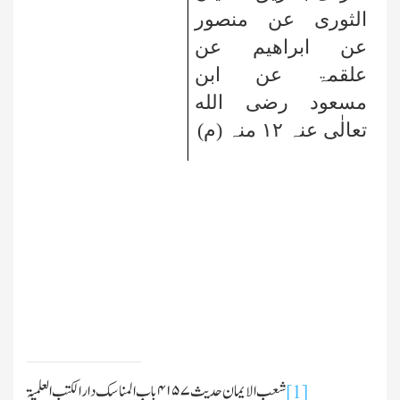
الثوری عن منصور
عن ابراھیم عن
علقمۃ عن ابن
مسعود رضی الله
تعالٰی عنہ
۱۲
منہ (م)
شعب الایمان حدیث
۴۱۵۷
باب المناسك دارالکتب العلمیۃ
[1]