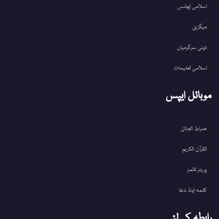
اسلامی ایونٹس
میگزین
دینی سرگرمیاں
اسلامی تعلیمات
موبائل ایپس
صراط الجنان
القرآن الکریم
پریئر ٹائمز
کلمہ اینڈ دعا
رابطہ کےلئے