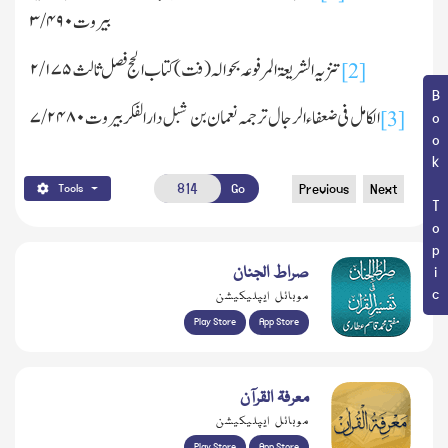
بیروت
۴۹۰
/
۳
تنزیہ الشریعۃ المرفوعہ بحوالہ (فت) کتاب الحج فصل ثالث
۱۷۵
/
۲
[2]
Book Topic
الکامل فی ضعفاء الرجال ترجمہ نعمان بن شبل دارالفکر بیروت
۲۴۸۰
/
۷
[3]
Go
Previous
Next
Tools
صراط الجنان
موبائل ایپلیکیشن
Play Store
App Store
معرفۃ القرآن
موبائل ایپلیکیشن
Play Store
App Store