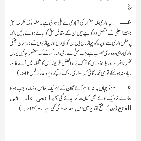
حج
عــــہ
۱: یہ وادی مکہ معظمہ کی آبادی سے ملی ہوئی ہے۔ مقبرہ مکہ مکرمہ یعنی
جنت المعلی کے متصل دو کو چے ہیں ان کے مقابل منیٰ کو جاتے ہوئے بائیں ہاتھ
پر بطن وادی سے اوپر کچھ پہاڑیاں ہیں ان کوہچیوں اور پہاڑیوں کے درمیان جتنی
وادی رہی وہ وادی محصب ہے جب منیٰ سے رمی جمار کرکے مکہ معظمہ جائیں یہاں
ٹھہرنا ضرور اور بلا عذر اس کا ترك بُرا، افضل طریقہ اس کا تکملہ میں آئے گا اور
زیادہ نہ ہوسکے تو اسی قدر کا فی کہ سواری روك کر کچھ دیر دعاء کرلیں
۱۲
منہ)
عــــہ
۲ :تو جہاں بد نہ لازم آئے گاان کے نزدیك خاص اونٹ واجب ہوگا
ہمارے نزدیك گائے بھی کفایت کر جائے گی
کما نص علیہ فی
(جیسا کہ فتح القدیر میں اس پر وضاحت کی گئی ہے۔ ت)
۱۲
منہ۔)
الفتح