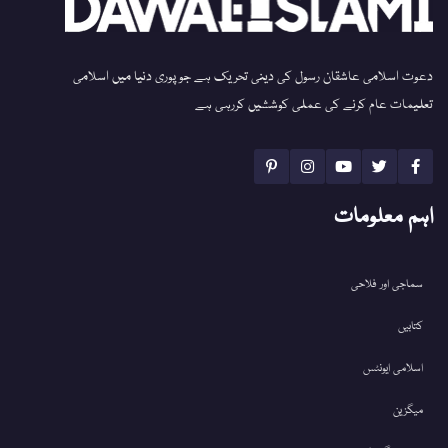
دعوت اسلامی عاشقان رسول کی دینی تحریک ہے جو پوری دنیا میں اسلامی
تعلیمات عام کرنے کی عملی کوششیں کررہی ہے
اہم معلومات
سماجی اور فلاحی
کتابیں
اسلامی ایونٹس
میگزین