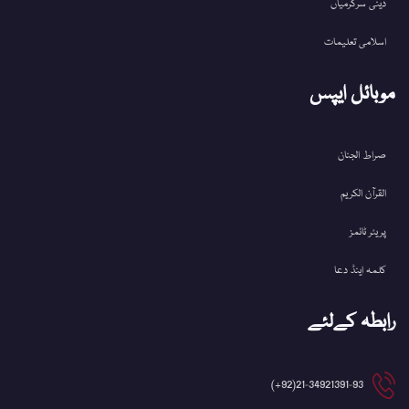
دینی سرگرمیاں
اسلامی تعلیمات
موبائل ایپس
صراط الجنان
القرآن الکریم
پریئر ٹائمز
کلمہ اینڈ دعا
رابطہ کےلئے
21-34921391-93(92+)