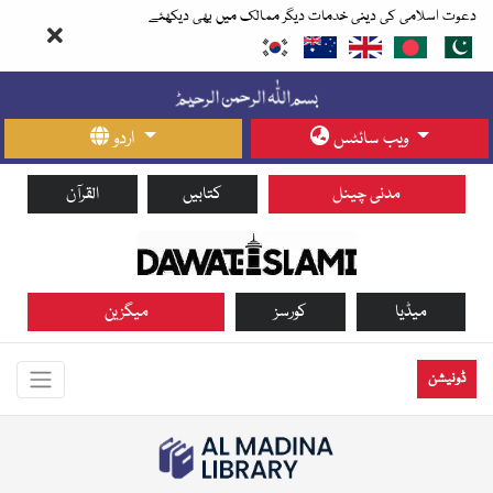
دعوت اسلامی کی دینی خدمات دیگر ممالک میں بھی دیکھئے
ویب سائٹس
اردو
مدنی چینل
کتابیں
القرآن
میڈیا
کورسز
میگزین
ڈونیشن