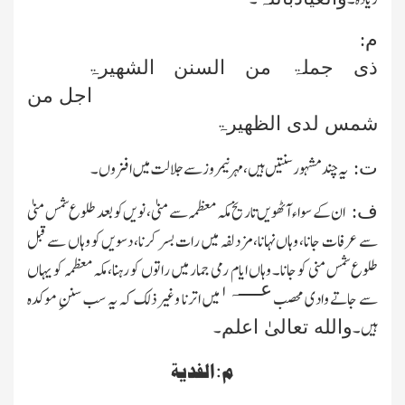
م:
ذی جملۃ من السنن الشھیرۃ
اجل من
شمس لدی الظھیرۃ
یہ چند مشہور سنتیں ہیں، مہر نیمروز سے جلالت میں افزوں۔
ت:
ان کے سواء آٹھویں تاریخ مکہ معظمہ سے منیٰ، نویں کو بعد طلوع شمس منیٰ
ف:
سے عرفات جانا، وہاں نہانا، مزدلفہ میں رات بسر کرنا، دسویں کو وہاں سے قبل
طلوع شمس منی کو جانا۔ وہاں ایام رمی جمار میں راتوں کو رہنا، مکہ معظمہ کو یہاں
عــــہ
۱
سے جاتے وادی محصب
میں اترنا وغیر ذلك کہ یہ سب سننِ موکدہ
ہیں۔
۔
والله تعالیٰ اعلم
م: الفدیۃ