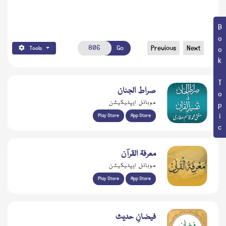
Book Topic
Go
Previous
Next
Tools
صراط الجنان
موبائل ایپلیکیشن
Play Store
App Store
معرفۃ القرآن
موبائل ایپلیکیشن
Play Store
App Store
فیضانِ حدیث