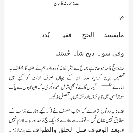
ت: جرمانہ کا بیان
م:
مایفسد الحج ففیہ بُدنۃ
وفی سواہ ذبح شاۃ حُسَنۃ
حج فاسد ہوجاتا ہے جماع سے بشرائط مذکورہ، اور ہم نے حنفیہ کا اختلاف بہ
ت:
تفصیل بیان کردیا، بدنہ ان کے یہاں صرف اونٹ کو کہتے ہیں
عــــہ
۲
ہمارے
یہاں گائے کو بھی شامل، عمدہ بکری یہ کہ ان عیبوں سے پاك
ہو جو اُضحیہ میں ناجائز ہیں اور فقہ میں بہ تفصیل مذکور۔
یہ دونوں قاعدے کہ جناب مصنف نے ذکر کیے ہمارے مذہب کے
ف:
مطابق نہیں جماع قبل الوقوف سے ہمارے نزدیك حج فاسد اور بدنہ لازم نہیں
اور
سے بدنہ لازم۔
بعد الوقوف قبل الحلق والطواف