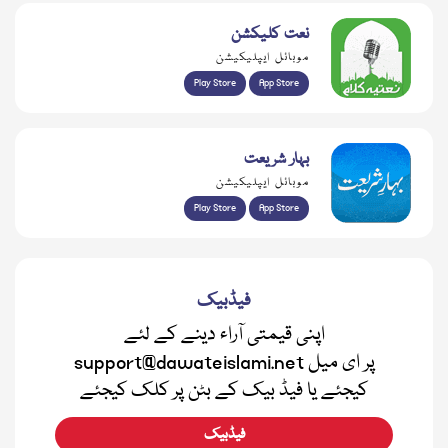
نعت کلیکشن
موبائل ایپلیکیشن
Play Store
App Store
بہار شریعت
موبائل ایپلیکیشن
Play Store
App Store
فیڈبیک
اپنی قیمتی آراء دینے کے لئے
support@dawateislami.net پر ای میل
کیجئے یا فیڈ بیک کے بٹن پر کلک کیجئے
فیڈبیک