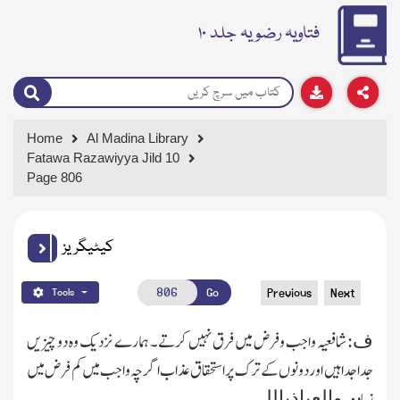
فتاویہ رضویہ جلد ۱۰
Home
Al Madina Library
Fatawa Razawiyya Jild 10
Page 806
کیٹیگریز
Go
Previous
Next
Tools
شافعیہ واجب وفرض میں فرق نہیں کرتے۔ ہمارے نزدیك وہ دو چیزیں
ف:
جدا جدا ہیں اور دونوں کے ترك پر استحقاق عذاب اگر چہ واجب میں کم فرض میں
زیادہ۔
۔
والعیاذباللہ