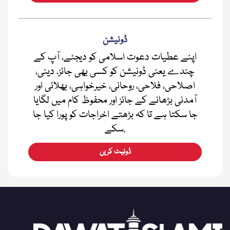
ڈونیشن
اپنے عطیات دعوت اسلامی کو دیجئے، آپ کے
چندے یعنی ڈونیشن کو کسی بھی جائز، دینی،
اصلاحی، فلاحی، روحانی، خیرخواہی، بھلائی اور
آمدنی بڑھانے کے جائز اور محفوظ کام میں لگایا
جا سکتا ہے تا کہ بڑھتے اخراجات کو پورا کیا جا
سکے.
ڈونیٹ کریں