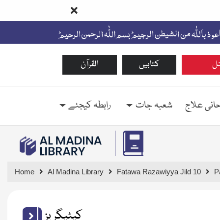
ل
کتابیں
القرآن
حانی علاج
شعبہ جات
رابطہ کیجئے
Home
Al Madina Library
Fatawa Razawiyya Jild 10
P
کیٹیگریز