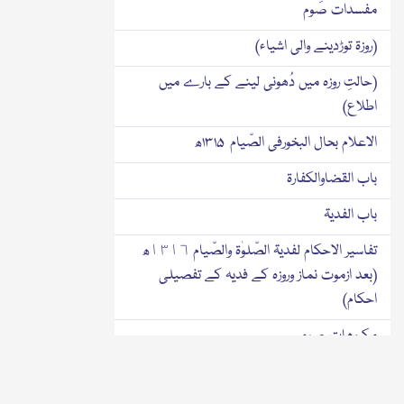
مفسدات صَوم
(روزۃ توڑدینے والی اشیاء)
(حالتِ روزہ میں دُھونی لینے کے بارے میں
اطلاع)
الاعلام بحال البخورفی الصّیام ۱۳۱۵ھ
باب القضاوالکفارۃ
باب الفدیۃ
تفاسیر الاحکام لفدیۃ الصّلوٰۃ والصّیام ١٣١٦ھ
(بعد ازموت نماز وروزہ کے فدیہ کے تفصیلی
احکام)
مکروھاتِ صوم
سحر وافطار کا بیان