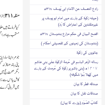
رادع التعسف عن الامام ابی یُوسف ۱۳۱۸ھ
مسئلہ ٣١١:
از ا
(حیلہ زکوٰۃ کے بارے میں امام ابو یوسف پر
غیرمقلدین کے اعتراض کا رَد)
کیا فرماتے ہیں ع
مستحب ہے اور اگر
افصح البیان فی حکم مزارع ہندوستان ۱۳۱۸ھ
(ہندوستان کی زمینوں کے تفصیلی احکام )
جانوروں کی زکوٰۃ
جو مرد اپنا سارای
رسالہ الزّھر الباسم فی حُرمۃ الزکوٰۃ علٰی بنی ھاشم
پٹی باندھنا ( نہ 
١٣٠٧ھ (بنی ہاشم پر زکوٰۃ کی حُرمت کے بارے
،مگرصحت حج میں خ
میں کِھلا ہُوا شگوفہ)
کامل یا اس سے زائ
صدقہ فطر کا بیان
میں قربانی کرے ی
صدقات نفل کا بیان
کتابُ الصّوْم (روزے کا بیان)