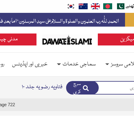
ھئے
یگزین
مدنی چین
امی سروسز
سماجی خدمات
خبریں اور اپڈیٹس
رو
سرچ
فتاویہ رضویہ جلد ۱۰
کریں
age 722