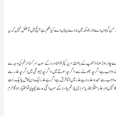
ے کہ من گیہوں دے اور جو مکہ میں نہ دے یہاں دے کیاحکم ہے؟ حج میں تو خلل نہیں کہ یہ
 سر سے چادر اوڑھنا، دُھوپ کے باعث سر پر کپڑا ڈالنا، درد کے سبب سر کسنا، زخم کی وجہ سے
جُرمانہ واجب ہے اگر چہ بھولے سے، اگر چہ سوتے میں، ا گر چہ بیہوشی میں اگر چہ عذر سے
رك واجب سے سجدہ، عذر و بے عذر میں اتنا فرق ہے اگر بے عذر ایك دن کامل یا ایك رات
 اور عذر مثلًا بخار یا سردی یا زخم یا درد کے سبب اتنی مدت چھپایا تو اختیار ہوگا حرم