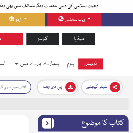
دعوت اسلامی کی دینی خدمات دیگر ممالک میں بھی دیک
ویب سائٹس
اردو
میڈیا
کورسز
م
ہوم
ہمارے بارے میں
اسل
ڈونیشن
شیئر کیجئے
پی ڈی ایف
کتاب کا موضوع