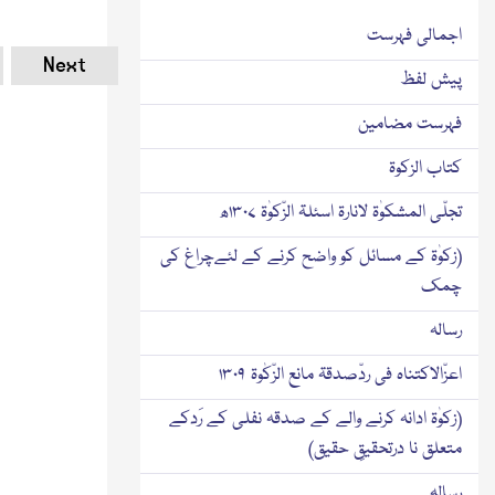
اجمالی فہرست
Next
پیش لفظ
فہرست مضامین
کتاب الزکوۃ
تجلّی المشکوٰۃ لانارۃ اسئلۃ الزّکوٰۃ ۱۳۰۷ھ
(زکوٰۃ کے مسائل کو واضح کرنے کے لئےچراغ کی
چمک
رسالہ
اعزّالاکتناہ فی ردّصدقۃ مانع الزّکٰوۃ ۱۳۰۹
(زکوٰۃ ادانہ کرنے والے کے صدقہ نفلی کے رَدکے
متعلق نا درتحقیقِ حقیق)
رسالہ