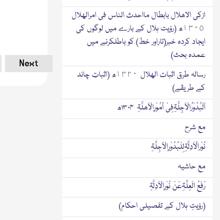
ازکی الاھلال بابطال مااحدث الناس فی امرالھلال
١٣٠٥ھ (رؤیت ہلال کے بارے میں لوگوں کی
ایجاد کردہ خبر(تاراور خط) کو باطلکرنے میں
عمدہ بحث)
Next
رسالہ طرق اثبات الھلال ١٣٢٠ھ (اثباتِ چاند
کے طریقے)
اَلْبُدُوْرُالْاَجِلَّۃِفِیْ اُمُوْرِالْاَھلَّۃِ ۱۳۰۴ھ
مع شرح
نُوْرالُاَدِلَّۃِلِلْبُدُوْرِالْاَجِلَّۃِ
مع حاشیہ
رَفْعُ الْعِلَّۃِعَنْ نُوْرِالْاَدِلَّۃِ
(رؤیتِ ہلال کے تفصیلی احکام)