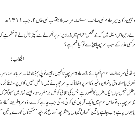
وجین مکان میر خادم علی صاحب اسسٹنٹ مرسلہ ملا یعقوب علی خاں ٤ رجب ١٣١١ھ
لمائے دین اس مسئلہ میں کہ جو شخص احرام میں ذرا دیر سر پر بُھولے سے کپڑا ڈال لے تو حکم ہ
 کسی عذر کے سبب سر چھپانا پڑے تو کیا حکم ہے؟
الجواب:
ا چوتھائی سر بحالت احرام چُھپائے جسے عادۃ سر چھپانا کہیں، جیسے ٹوپی پہننا، عمامہ سر باندھنا،
گٹھڑی یا صندوق یاخوان وغیرہ کا سر پر اٹھانا کہ یہ سر چھپانے میں داخل نہیں) اس پر مطلقًا 
لل نہیں، ہاں ایك طرح کا قصور ہے جس کی تلافی کو جُرمانہ مقرر ہوا، جیسے نماز میں سہوًا ت
د سرچھپارہا تو خاص حرم میں ایك قربانی ہی کرنی ہوگی جب چاہے کرے، دُوسرا طریقہ کفارہ کا نہیں
۳
۶
۶
۳
ا جہاں چاہے جب چاہے یا تین
صاع گیہوں یا مثلا چھ
صاع جَو، چھ
مسکینوں کو دے یا تین