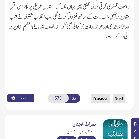
رجعت قہقری کرتی ہوئی گھٹتی چلی یہاں تك کہ اعتدال خریفی پر پھر اسی اقل
مقادیر پر آگئی ، اب رات کے ساتھ فزونی کرنے لگی جب انقلاب شتوی نے شبِ
یلدا(اندھیری اور طویل رات) دکھائی صبح بھی اس نصف میں اپنی اعظم مقادیر پر
آئی، آگے رات
Go
Previous
Next
Tools
صراط الجنان
موبائل ایپلیکیشن