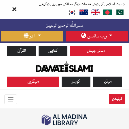
دعوت اسلامی کی دینی خدمات دیگر ممالک میں بھی دیکھئے
ویب سائٹس
اردو
مدنی چینل
کتابیں
القرآن
میڈیا
کورسز
میگزین
ڈونیشن