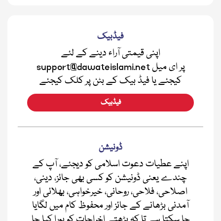
فیڈبیک
اپنی قیمتی آراء دینے کے لئے
support@dawateislami.net پر ای میل
کیجئے یا فیڈ بیک کے بٹن پر کلک کیجئے
فیڈبیک
ڈونیشن
اپنے عطیات دعوت اسلامی کو دیجئے، آپ کے
چندے یعنی ڈونیشن کو کسی بھی جائز، دینی،
اصلاحی، فلاحی، روحانی، خیرخواہی، بھلائی اور
آمدنی بڑھانے کے جائز اور محفوظ کام میں لگایا
جا سکتا ہے تا کہ بڑھتے اخراجات کو پورا کیا جا