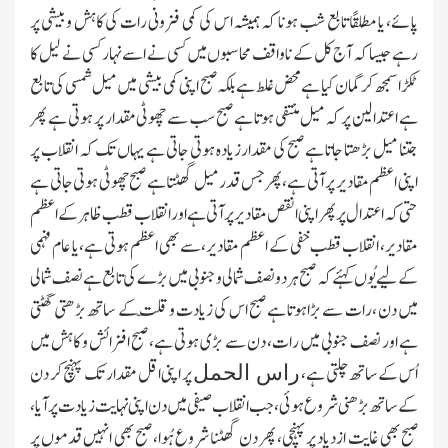
پائے، یا مطلقًا تابع شب ہونا کہ ہمیشہ اس کی کمی فزونی رات کی کاہش وبیشی پر
رہے جیسا کہ آج کل کے ناواقف محاسبوں میں کسی نے اسے نہار کسی نے لیل کا
ٹکڑا سمجھ کر گمان کیا ہے محض غلط ہے بلکہ صبح اپنی کمی بیشی میں میل شمسی کی تابع
ہے اعتدالین پر کہ میل منتفی ہوتا ہے صبح سب سے چھوٹی مقدار پر ہوتی ہے پھر
جتنا میل بڑھتا جاتا ہے صبح کی مقدار زیادہ ہوتی جاتی ہے یہاں تك کہ انقلاب پر
اپنی اعظم مقادیر پر آتی ہے،پھر جس قدر میل گھٹتا ہے صبح چھوٹی ہوتی جاتی ہے
حتی کہ اعتدال پر پھر اپنی انقص مقادیر پر آتی ہے اور انقلاب قطب ظاہر کے اعظم
مقادیر، انقلاب قطب خفی کے اعظم مقادیر، سے بھی اعظم ہوتی ہے، یا عام فہمی
کے لیے یُوں کہئے کہ صبح ہر دو نصف شمالی و جنوبی میں بڑے کی تابع ہے نصف شمالی
میں دن ،رات سے بڑاہوتا ہے صبح اس کی زیادت و قلّت کے ساتھ بڑھتی گھٹتی
ہے اور نصف جنوبی میں رات، دن سے بڑی ہوتی ہے، صبح افزائش و کاہش میں
اُس کے ساتھ چلتی ہے،
پر اپنی اقل مقدار تك پہنچ کر دن
راس الحمل
کے ساتھ بڑھنی شروع ہوئی، جب انقلاب صیفی میں دن اپنی نہایت زیادت پر آیا،
صبح بھی غایت ازدیاد پر پہنچی، پھر دن گھٹنا شروع ہُوا، صبح بھی انہیں قدموں پر