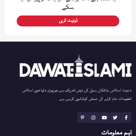
سکے.
ڈونیٹ کریں
دعوت اسلامی عاشقان رسول کی دینی تحریک ہے جو پوری دنیا میں اسلامی
تعلیمات عام کرنے کی عملی کوششیں کررہی ہے
اہم معلومات