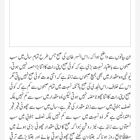
ان بیانوں سے واضح ہوا کہ راس السرطان کی صبح جس طرح تمام سال میں سب
صبحوں سے باعتبار نسبت بڑی ہے کہ کوئی صبح اپنی رات کا اتنا بڑا حصہ نہیں ہوتی،
یُونہی وہ مقدار میں بھی جمیع صبحوں سے زائد ہے کہ اتنی مدت کوئی صبح نہیں پاتی مگر
اس کے خلاف راس الجدی کی صبح باآنکہ نسبت میں تمام صبحوں سے کم ہے کہ کوئی
صبح اپنی رات کا اتنا چھوٹا حصّہ نہیں ہوتی لیکن وُہ مقدار میں سب سےکم نہیں بلکہ
نصف جنوبی میں سب سے زائد مقدار کی فجر ہے، سال میں سب سے چھوٹی فجر فجر
اعتدالین ہے مگر وُہ نسبت میں سب سے کم نہیں بلکہ نصف جنوبی میں سب
نسبتوں سے زائد ہے، نیز روشن ہُوا کہ صبح کا اپنی مقدار چھوٹی بڑی ہونے میں
مطلقًاتابع روز ہونا کہ جتنا دن گھٹے صبح چھوٹی ہوتی جائے اور جتنا بڑھے ترقی