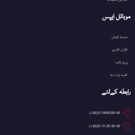
موبائل ایپس
صراط الجنان
القرآن الکریم
پریئر ٹائمز
کلمہ اینڈ دعا
رابطہ کےلئے
21-34921391-93(92+)
21-111-25-26-92(92+)