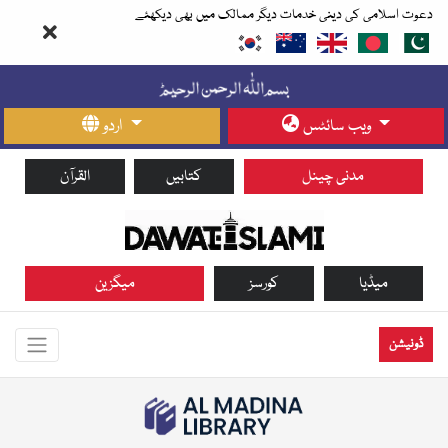
دعوت اسلامی کی دینی خدمات دیگر ممالک میں بھی دیکھئے
ویب سائٹس
اردو
مدنی چینل
کتابیں
القرآن
میڈیا
کورسز
میگزین
ڈونیشن