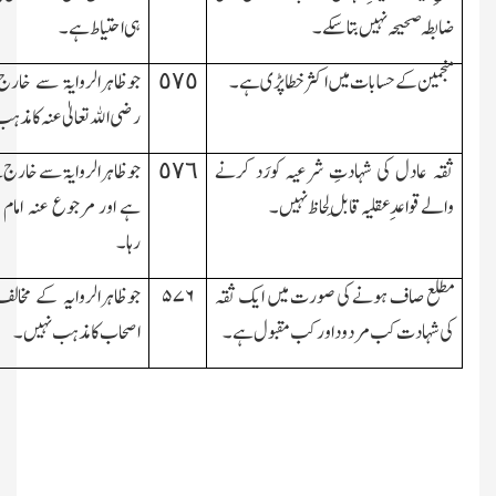
ضابطہ صحیحہ نہیں بتاسکے۔
ہی احتیاط ہے۔
منجمین کے حسابات میں اکثر خطاپڑی ہے۔
٥٧٥
جوظاہرالروایۃ سے خارج 
رضی اﷲ تعالیٰ عنہ کامذہب
ثقہ عادل کی شہادتِ شرعیہ کورَد کرنے
٥٧٦
جوظاہرالروایۃ سے خارج 
والے قواعدِعقلیہ قابلِ لحاظ نہیں۔
ہے اور مرجوع عنہ امام
رہا۔
مطلع صاف ہونے کی صورت میں ایك ثقہ
۵۷۶
جوظاہرالروایہ کے مخال
کی شہادت کب مردود اور کب مقبول ہے۔
اصحاب کامذہب نہیں۔