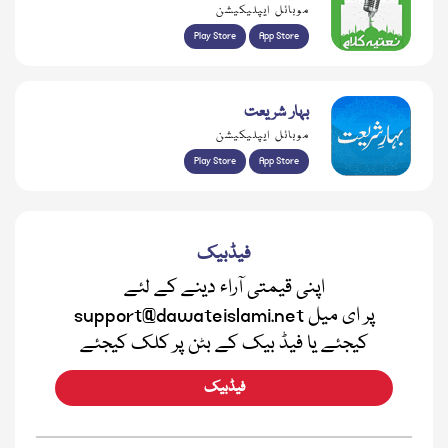
موبائل ایپلیکیشن
Play Store
App Store
بہار شریعت
موبائل ایپلیکیشن
Play Store
App Store
فیڈبیک
اپنی قیمتی آراء دینے کے لئے
support@dawateislami.net پر ای میل
کیجئے یا فیڈ بیک کے بٹن پر کلک کیجئے
فیڈبیک