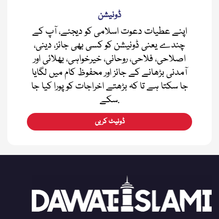
ڈونیشن
اپنے عطیات دعوت اسلامی کو دیجئے، آپ کے
چندے یعنی ڈونیشن کو کسی بھی جائز، دینی،
اصلاحی، فلاحی، روحانی، خیرخواہی، بھلائی اور
آمدنی بڑھانے کے جائز اور محفوظ کام میں لگایا
جا سکتا ہے تا کہ بڑھتے اخراجات کو پورا کیا جا
سکے.
ڈونیٹ کریں