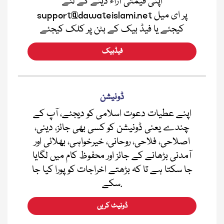
اپنی قیمتی آراء دینے کے لئے
support@dawateislami.net پر ای میل
کیجئے یا فیڈ بیک کے بٹن پر کلک کیجئے
فیڈبیک
ڈونیشن
اپنے عطیات دعوت اسلامی کو دیجئے، آپ کے
چندے یعنی ڈونیشن کو کسی بھی جائز، دینی،
اصلاحی، فلاحی، روحانی، خیرخواہی، بھلائی اور
آمدنی بڑھانے کے جائز اور محفوظ کام میں لگایا
جا سکتا ہے تا کہ بڑھتے اخراجات کو پورا کیا جا
سکے.
ڈونیٹ کریں