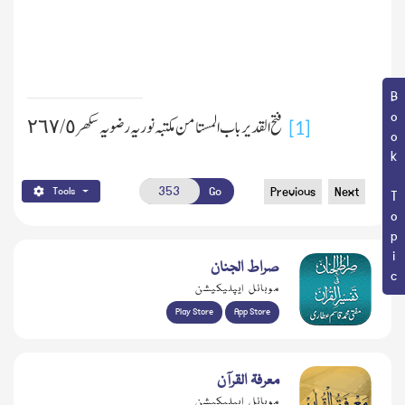
Book Topic
فتح القدیر باب المستامن مکتبہ نوریہ رضویہ سکھر ٥ /٢٦٧
[1]
Go
Previous
Next
Tools
صراط الجنان
موبائل ایپلیکیشن
Play Store
App Store
معرفۃ القرآن
موبائل ایپلیکیشن