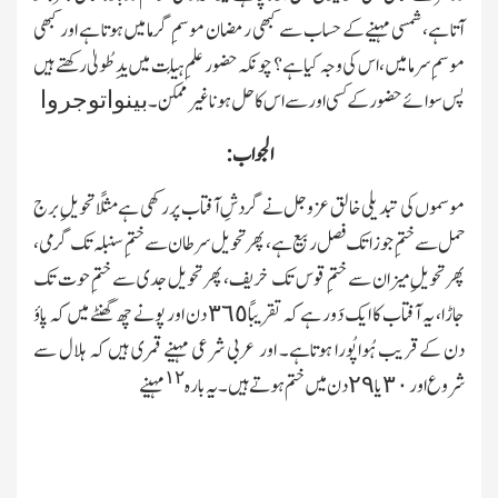
آتا ہے، شمسی مہینے کے حساب سے کبھی رمضان موسمِ گرما میں ہوتا ہے اور کبھی
موسمِ سرما میں، اس کی وجہ کیا ہے؟ چونکہ حضور علمِ ہیأت میں یدِ طُولیٰ رکھتے ہیں
پس سوائے حضور کے کسی اور سے اس کاحل ہونا غیر ممکن ۔
بینواتوجروا
الجواب:
موسموں کی تبدیلی خالق عزوجل نے گردشِ آفتاب پر رکھی ہے مثلًا تحویلِ برج
حمل سے ختمِ جوز ا تك فصل ربیع ہے، پھر تحویل سرطان سے ختمِ سنبلہ تك گرمی،
پھر تحویلِ میزان سے ختمِ قوس تك خریف، پھر تحویل جدی سے ختمِ حوت تك
جاڑا، یہ آفتاب کا ایك دَور ہے کہ تقریبًا ٣٦٥ دن اور پونے چھ گھنٹے میں کہ پاؤ
دن کے قریب ہُوا پُورا ہوتاہے۔ اور عربی شرعی مہینے قمری ہیں کہ ہلال سے
١٢
شروع اور ٣٠یا ٢٩ دن میں ختم ہوتے ہیں۔ یہ بارہ
مہینے