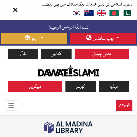
دعوت اسلامی کی دینی خدمات دیگر ممالک میں بھی دیکھئے
ویب سائٹس
اردو
مدنی چینل
کتابیں
القرآن
میڈیا
کورسز
میگزین
ڈونیشن