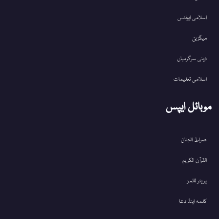
اسلامی ایونٹس
میگزین
دینی سرگرمیاں
اسلامی تعلیمات
موبائل ایپس
صراط الجنان
القرآن الکریم
پریئر ٹائمز
کلمہ اینڈ دعا