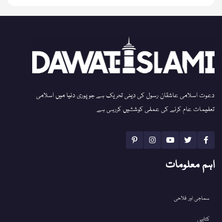
دعوت اسلامی عاشقان رسول کی دینی تحریک ہے جو پوری دنیا میں اسلامی
تعلیمات عام کرنے کی عملی کوششیں کررہی ہے
اہم معلومات
سماجی اور فلاحی
کتابیں