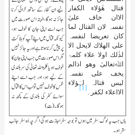
پناہ لے رکھی تھی تواس مسلمان کے
قتال ھٰؤلاء الکفار
لیے ان کفار کے ساتھ لڑائی کرنا
الاان خاف علیٰ
جائز نہ ہوگا، البتہ اس صورت میں
نفسہ لان القتال لما
جب اسے اپنی جان کا خوف ہو،
کان تعریضا لنفسہ
کیونکہ قتال میں اپنے آپ کو ہلاکت
علی الھلاك لایحل الا
پر پیش کرنا ہوتا ہے اور یہ جائز نہیں
لذٰلك اولا علاء کلمۃ
مگر اس صورت میں جب اپنی جان کا
اﷲتعالیٰ وھو اذالم
خوف ہو یا کلمۃاﷲتعالیٰ کی سربلندی
یخف علی نفسہ
کے لیے ہو، اور جب اسے اپنے
لیس قتالہ لہٰؤلاء
نفس کا خوف نہیں تواب اس کا قتال
[1]
الااعلاء لکفر۔
سوائے کفر کی بلندی کے کُچھ نہ
ہوگا۔(ت)
ہاں جب یہ لوگ سفر میں ہوں تو بوجہ سفراجازت ہوگی اگر چہ وُہ سفر جانب
سقرہو۔