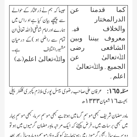
کما قدمنا عن
جیسا کہ ہم نے دُرمختار کے حوالے
الدرالمختار
سے پیچھے بیان کیا ہے او راس میں
والخلاف فیہ
ہمارے اور امام شافعی (اﷲتعالیٰ ان
معروف بیننا وبین
تمام سے راضی ہو )کے درمیان
الشافعی رضی
مشہوراختلاف ہے۔
اﷲتعالیٰ عن
(ت)
واﷲتعالیٰ اعلم
الجمیع۔واﷲتعالیٰ
اعلم۔
مسئلہ ١٦٥:
عرفان علی صاحب رضوی بیسل پوری ملازم کچہری کلکٹر پیلی
بھیت ١٦شعبان ١٣٣٣ھ
ماہ رمضان شریف کبھی موسمِ گرما میں ہوتا ہے کبھی موسمِ سرما ، کبھی موسمِ بہار
میں کبھی برسات میں۔ فرض کیجئے کہ ایك مرتبہ ماہِ رمضان گرمیوں میں ہو تو
دوسرے سال بھی گرمیوں میں ہونا چاہئے کیونکہ وہی موسم دوبارہ سال بھر بعد