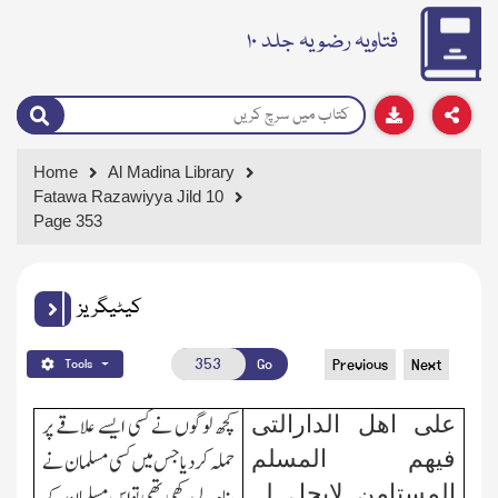
فتاویہ رضویہ جلد ۱۰
Home
Al Madina Library
Fatawa Razawiyya Jild 10
Page 353
کیٹیگریز
Go
Previous
Next
Tools
علی اھل الدارالتی
کچھ لوگوں نے کسی ایسے علاقے پر
فیھم المسلم
حملہ کردیا جس میں کسی مسلمان نے
المستامن لایحل لہ