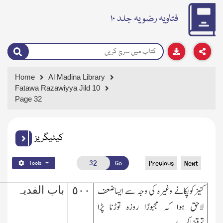
فتاویہ رضویہ جلد ۱۰
Home
Al Madina Library
Fatawa Razawiyya Jild 10
Page 32
کیٹیگریز
Go
Previous
Next
Tools
کنیزکوپکانے وغیرہ کی وجہ سے ایساضعف
٥٠٠
باب الفدیہ
لاحق ہوا کہ مجبورًا روزہ توڑنا پڑا