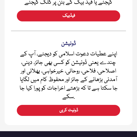
کیجئے یا فیڈ بیک کے بٹن پر کلک کیجئے
فیڈبیک
ڈونیشن
اپنے عطیات دعوت اسلامی کو دیجئے، آپ کے
چندے یعنی ڈونیشن کو کسی بھی جائز، دینی،
اصلاحی، فلاحی، روحانی، خیرخواہی، بھلائی اور
آمدنی بڑھانے کے جائز اور محفوظ کام میں لگایا
جا سکتا ہے تا کہ بڑھتے اخراجات کو پورا کیا جا
سکے.
ڈونیٹ کریں