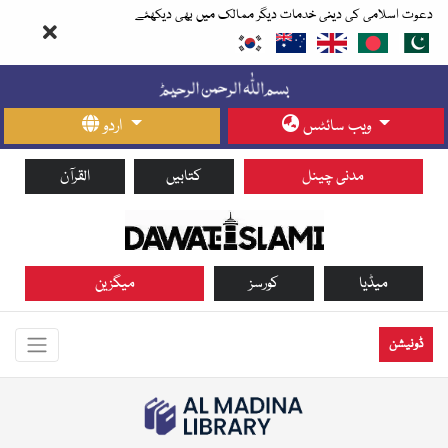
دعوت اسلامی کی دینی خدمات دیگر ممالک میں بھی دیکھئے
ویب سائٹس
اردو
مدنی چینل
کتابیں
القرآن
میڈیا
کورسز
میگزین
ڈونیشن