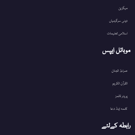
میگزین
دینی سرگرمیاں
اسلامی تعلیمات
موبائل ایپس
صراط الجنان
القرآن الکریم
پریئر ٹائمز
کلمہ اینڈ دعا
رابطہ کےلئے