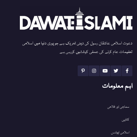
دعوت اسلامی عاشقان رسول کی دینی تحریک ہے جو پوری دنیا میں اسلامی
تعلیمات عام کرنے کی عملی کوششیں کررہی ہے
اہم معلومات
سماجی اور فلاحی
کتابیں
اسلامی ایونٹس