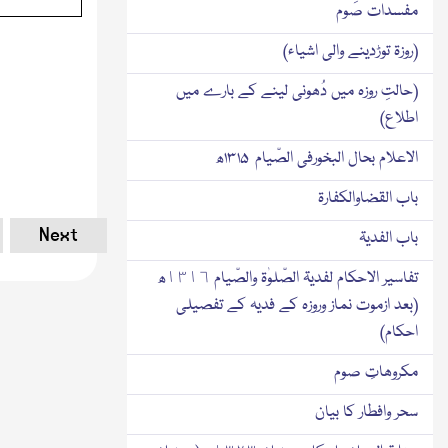
مفسدات صَوم
(روزۃ توڑدینے والی اشیاء)
(حالتِ روزہ میں دُھونی لینے کے بارے میں
اطلاع)
الاعلام بحال البخورفی الصّیام ۱۳۱۵ھ
باب القضاوالکفارۃ
Next
باب الفدیۃ
تفاسیر الاحکام لفدیۃ الصّلوٰۃ والصّیام ١٣١٦ھ
(بعد ازموت نماز وروزہ کے فدیہ کے تفصیلی
احکام)
مکروھاتِ صوم
سحر وافطار کا بیان