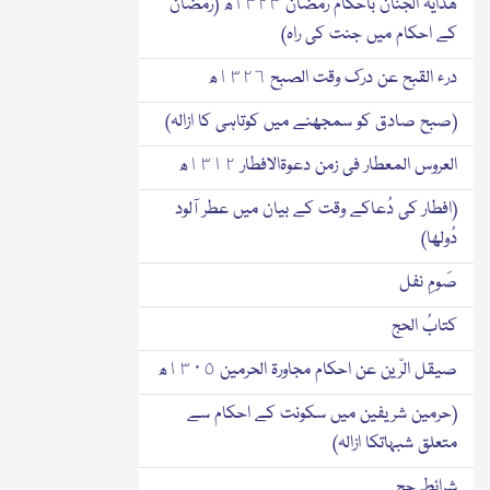
ھدایۃ الجنان باحکام رمضان ١٣٢٣ھ (رمضان
کے احکام میں جنت کی راہ)
درء القبح عن درك وقت الصبح ١٣٢٦ھ
(صبح صادق کو سمجھنے میں کوتاہی کا ازالہ)
العروس المعطار فی زمن دعوۃالافطار ١٣١٢ھ
(افطار کی دُعاکے وقت کے بیان میں عطر آلود
دُولھا)
صَومِ نفل
کتابُ الحج
صیقل الرّین عن احکام مجاورۃ الحرمین ١٣٠٥ھ
(حرمین شریفین میں سکونت کے احکام سے
متعلق شبہاتکا ازالہ)
شرائط حج