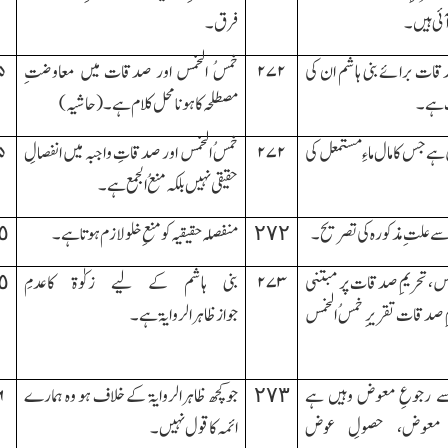
آئی ہیں۔
فرق۔
قات برائے بنی ہاشم ان کی
۲۷۲
خمسُ الخمس اور صدقات میں معاوضتِ
۵
 ہے۔
مصطلحہ کا ہونا محل کلا م ہے ۔(حاشیہ )
ل ہے جس کامال ماءِ مستمعل کی
۲۷۲
خمسُ الخمس اور صدقاتِ واجبہ میں انفصالِ
۵
حقیقی نہیں بلکہ منعُ الجمع ہے۔
سے علتِ مذکورہ کی تصریح۔
٢٧٢
منفصلہ حقیقیہ کومنعِ خلو لازم ہوتاہے۔
٥
مس، تحریمِ صدقات پر مبتنی
۲۷۳
بنی ہاشم کے لیے زکوٰۃ کاعدمِ
٥
ِ صدقات تقریرِ خمسُ الخمس
جوازظاہرالروایۃ ہے۔
ے رجوعِ معوض وہیں ہے
٢٧٣
جوکچھ ظاہرالروایۃ کے خلاف ہو وہ ہمارے
۶
ِ معوض، حصولِ عوض
ائمہ کا قول نہیں۔