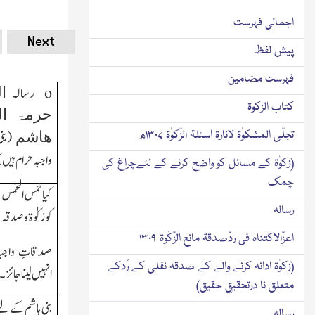
اجمالی فہرست
Next
پیش لفظ
فہرست مضامین
o
رسالہ
ا
کتاب الزکوۃ
حرمۃ الز
تجلّی المشکوٰۃ لانارۃ اسئلۃ الزّکوٰۃ ۱۳۰۷ھ
(بنی
ھاشم
واجبہ حرام ہیں)
(زکوٰۃ کے مسائل کو واضح کرنے کے لئےچراغ کی
چمک
کیاخمس الخمس ک
رسالہ
کوزکوٰۃ وصدقہ 
اعزّالاکتناہ فی ردّصدقۃ مانع الزّکٰوۃ ۱۳۰۹
صدقاتِ واجبہ ن
(زکوٰۃ ادانہ کرنے والے کے صدقہ نفلی کے رَدکے
انہیں لیناجائز۔
متعلق نا درتحقیقِ حقیق)
بنی ہاشم کے ل
رسالہ