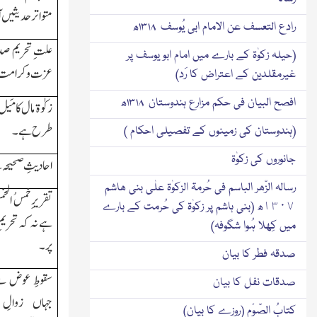
متواتر حدیثیں 
رادع التعسف عن الامام ابی یُوسف ۱۳۱۸ھ
علتِ تحریم صد
(حیلہ زکوٰۃ کے بارے میں امام ابو یوسف پر
عزت وکرامت
غیرمقلدین کے اعتراض کا رَد)
افصح البیان فی حکم مزارع ہندوستان ۱۳۱۸ھ
زکوٰۃ مال کامَی
طرح ہے۔
(ہندوستان کی زمینوں کے تفصیلی احکام )
جانوروں کی زکوٰۃ
احادیثِ صحیحہ 
رسالہ الزّھر الباسم فی حُرمۃ الزکوٰۃ علٰی بنی ھاشم
تقریرِخمسُ الخ
١٣٠٧ھ (بنی ہاشم پر زکوٰۃ کی حُرمت کے بارے
ہے نہ کہ تحریم
میں کِھلا ہُوا شگوفہ)
پر۔
صدقہ فطر کا بیان
سقوطِ عوض س
صدقات نفل کا بیان
جہاں زوال
کتابُ الصّوْم (روزے کا بیان)