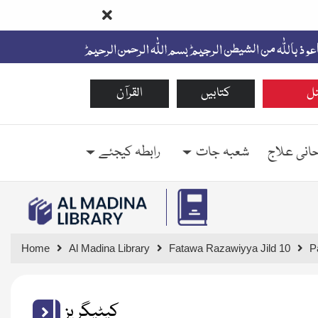
ل
کتابیں
القرآن
حانی علاج
شعبہ جات
رابطہ کیجئے
Home
Al Madina Library
Fatawa Razawiyya Jild 10
P
کیٹیگریز