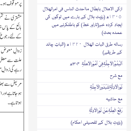
پرموقوف ہو۔
ازکی الاھلال بابطال مااحدث الناس فی امرالھلال
مشتری نے ثمن 
١٣٠٥ھ (رؤیت ہلال کے بارے میں لوگوں کی
ایجاد کردہ خبر(تاراور خط) کو باطلکرنے میں
بائع کے پاس ہ
عمدہ بحث)
کے لئے رجوع 
رسالہ طرق اثبات الھلال ١٣٢٠ھ (اثباتِ چاند
زوالِ معوض ا
کے طریقے)
علت سے معلل 
اَلْبُدُوْرُالْاَجِلَّۃِفِیْ اُمُوْرِالْاَھلَّۃِ ۱۳۰۴ھ
رہے گی زوالِ 
مع شرح
مریض سے بعلت
نُوْرالُاَدِلَّۃِلِلْبُدُوْرِالْاَجِلَّۃِ
ہوجاتاہے اور 
مع حاشیہ
ہوتاہے۔
رَفْعُ الْعِلَّۃِعَنْ نُوْرِالْاَدِلَّۃِ
(رؤیتِ ہلال کے تفصیلی احکام)