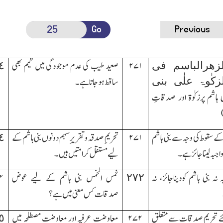
Go
Previous
۲۷۱
صعید طیب کی عدم موجودگی میں تیمم بھی
٤
لزھرالباسم فی
کٰوۃ علٰی بنی
ساقط ہوجاتاہے۔
 ہاشم پرزکوٰۃ اور صدقاتِ
ے سقوط کی وجہ سے بنی ہاشم
۲۷۱
تحریمِ صدقہ وتقریرِسہم دونوں بنی ہاشم کے
٤
واجبہ لیناجائزہے۔
لیے مستقل کرامتیں ہیں۔
ہ بنی ہاشم کودیناجائز، نہ
٢٧٢
خمس الخمس بنی ہاشم کے لیے عوض
۴
صدقات کس معنی میں ہے ؟
ئے تحریمِ صدقات سے متعلق
۲۷۲
معاوضتِ عرفیہ اور معاوضتِ مصطلحہ میں
٥