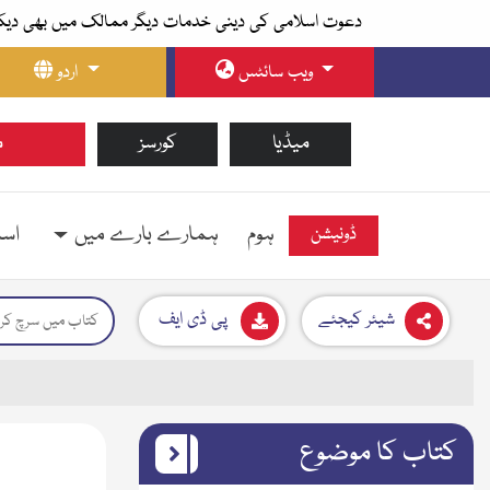
دعوت اسلامی کی دینی خدمات دیگر ممالک میں بھی دیک
ویب سائٹس
اردو
میڈیا
کورسز
م
ہوم
ہمارے بارے میں
اسل
ڈونیشن
شیئر کیجئے
پی ڈی ایف
کتاب کا موضوع