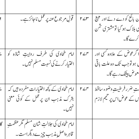
بائع کو دے دئے اور مبیع
۲۷۳
قولِ مرجوع عنہ پرعمل ناجائزہے۔
۶
ی ہلاك ہوگیا تومشتری ثمن
کرے گا۔
گرعوض کے علاوہ کسی اور
۲۷۴
امام طحاوی کی طرف روایتِ شاذہ کو
۷
ہوتوجب تك وہ علت باقی
اختیارکرنے کی نسبت مسلم نہیں۔
معوض بیشك رہے گا۔
ِ ضررفرضیتِ وضوء ساقط
۲۷۴
امام طحاوی کے کچھ اختیارات مفردہ ہیں کہ
۷
اس کے عوض اس پرتیمم لازم
بترك مذہب ان پرعمل کے کوئی معنی
نہیں۔
امام طحاوی کی جلالتِ شان مسلم مگرعظمتِ
٧
قاہرہ اصلِ مذہب چیزے دیگراست۔