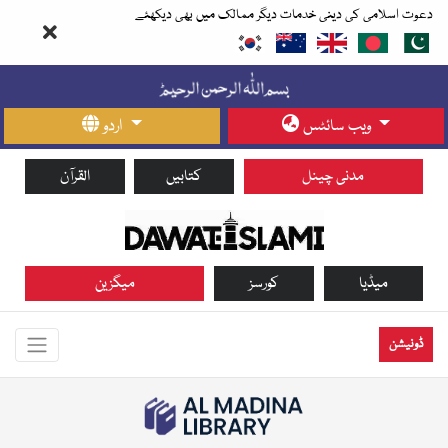
دعوت اسلامی کی دینی خدمات دیگر ممالک میں بھی دیکھئے
ویب سائٹس
اردو
مدنی چینل
کتابیں
القرآن
میڈیا
کورسز
میگزین
ڈونیشن