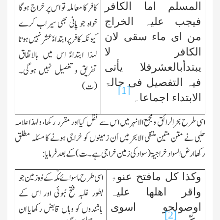
المسلم اما الکافر
کافر کا معاملہ تو اس پر خراج ہوگا
فیجب علیہ الخراج
خواہ جو پانی بھی سیراب کرے
من ای ماء سقی لان
کیونکہ کافر پر ابتداءً عشر نہیں ہوتا
الکافر لا
لہذا ابتداءً اس میں بالاتفاق
یبتدأبالعشرفلا یأتی
تفریق و تفصیل نہیں ہوگی۔
فیہ التفصیل فی حالۃ
(ت)
[1]
الابتداء اجماعا۔
اسی طرح بحرالرائق و مجمع الانہر میں اس سے نقل کیا اور مقرر رکھا، ولہذا علامہ
حلبی نے متن متین ملتقی الابحر میں اُن زمینوں کو خراجی ہونے کا مسئلہ مطلق
رکھاارض السواد خراجیۃ (سواد کی زمین خراجی ہے۔ت)کے بعد فرمایا:
وکذا کل مافتح عنوۃ
اسی طرح ماسوائے مکّہ کے وُہ زمین جو
واقر اھلھا علیہ
بطور غلبہ فتح ہُوئی اور اس کے
اوصولحو اسوی
باشندوں کو وہاں قابض رکھایا ان
[2]