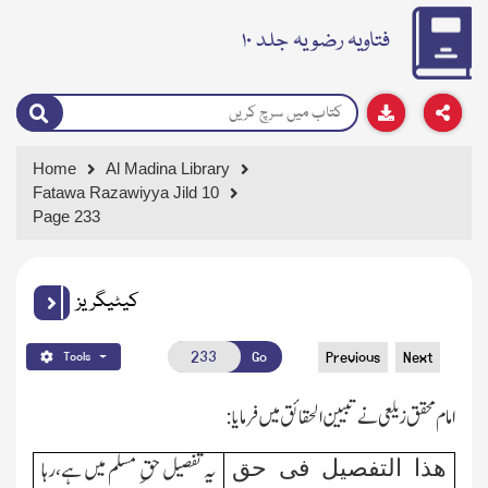
فتاویہ رضویہ جلد ۱۰
Home
Al Madina Library
Fatawa Razawiyya Jild 10
Page 233
کیٹیگریز
Go
Previous
Next
Tools
امام محقق زیلعی نے تبیین الحقائق میں فرمایا:
ھذا التفصیل فی حق
یہ تفصیل حقِ مسلم میں ہے،رہا