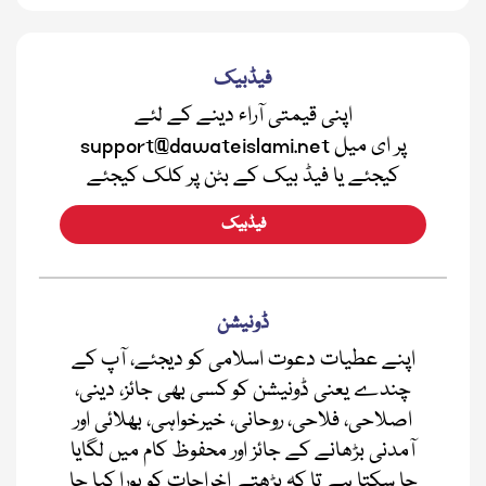
فیڈبیک
اپنی قیمتی آراء دینے کے لئے
support@dawateislami.net پر ای میل
کیجئے یا فیڈ بیک کے بٹن پر کلک کیجئے
فیڈبیک
ڈونیشن
اپنے عطیات دعوت اسلامی کو دیجئے، آپ کے
چندے یعنی ڈونیشن کو کسی بھی جائز، دینی،
اصلاحی، فلاحی، روحانی، خیرخواہی، بھلائی اور
آمدنی بڑھانے کے جائز اور محفوظ کام میں لگایا
جا سکتا ہے تا کہ بڑھتے اخراجات کو پورا کیا جا