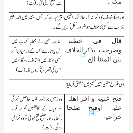
مکّۃ۔
سے صلح کرلی گئی۔ (ت)
اور اصلًاخلاف کا ذکر نہ کیا حالانکہ انہیں التزام ہے کہ جس مسئلہ میں ائمہ ثلٰثہ
مذہب سے کسی کا خلاف ہو ضرور نقل کریں گے۔
قال فی خطبتہ
علامہ حلبی نے خطبہ کتاب میں
وصرحت بذکرالخلاف
فرمایا ہمارے ائمہ کے درمیان اگر
[3]
بین ائمتنا الخ
کسی مسئلہ میں اختلاف ہوگا تو میں
اس کی تصریح کروں گا۔ (ت)
اسی طرح متن جلیل کنز میں مطلق فرمایا:
فتح عنوۃ و اقر اھلہ
وُہ زمین جوبطور غلبہ حاصل ہُوئی
علیہ اوفتح صلحا
اور وہاں کے قابضین کو بر قرار
[4]
خراجیۃ۔
رکھایا بطور صلح فتح ہُوئی تو وہ خراجی
ہوگی۔(ت)