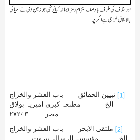
اور خلاف کی طرف با وصف التزام رمز ایما نہ کیا یُونہی جو زمین ذمی نے احیا کی
بالاتفاق خراجی ہے اگرچہ
تبیین الحقائق باب العشر والخراج
[1]
الخ مطبعہ کبرٰی امیریہ بولاق
مصر
۳
/
۲۷۲
ملتقی الابحر باب العشر والخراج
[2]
الخ مؤسسۃ الرسالۃ بیروت