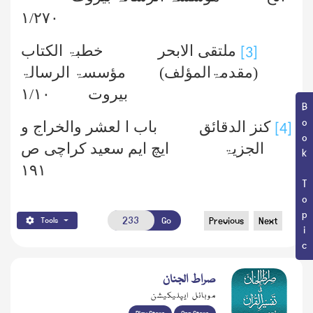
۱
/
۲۷۰
ملتقی الابحر خطبۃ الکتاب
[3]
(مقدمۃالمؤلف) مؤسسۃ الرسالۃ
بیروت
۱۰
/
۱
Book Topic
کنز الدقائق باب ا لعشر والخراج و
[4]
الجزیۃ ایچ ایم سعید کراچی ص
۱۹۱
Go
Previous
Next
Tools
صراط الجنان
موبائل ایپلیکیشن