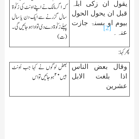
یقول ان زکی ابلہ
کہ اگر مالك نے اپنے اونٹ کی زکوٰۃ
قبل ان یحول الحول
سال گزرنے سے ایك دن یا سال
بیوم او بسنۃ جازت
پہلے زکوٰۃ دے دی تو ادا ہوجائیں گی۔
[2]
عنہ۔
(ت)
پھر کہا:
وقال بعض الناس
بعض لوگوں نے کہا جب اُونٹ
۲۰
اذا بلغت الابل
بیس
ہوجائیں تو اس
عشرین