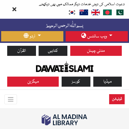
دعوت اسلامی کی دینی خدمات دیگر ممالک میں بھی دیکھئے
ویب سائٹس
اردو
مدنی چینل
کتابیں
القرآن
میڈیا
کورسز
میگزین
ڈونیشن