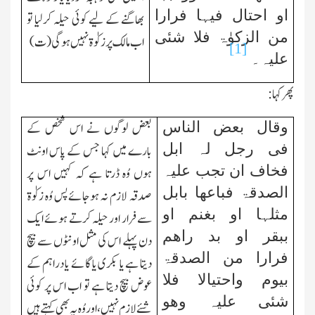
او احتال فیہا فرارا
بھاگنے کے لیے کوئی حیلہ کرلیا تو
من الزکوٰۃ فلا شئی
اب مالك پر زکوٰۃ نہیں ہوگی(ت)
[1]
علیہ۔
پھر کہا:
وقال بعض الناس
بعض لوگوں نے اس شخص کے
فی رجل لہ ابل
بارے میں کہا جس کے پاس اونٹ
فخاف ان تجب علیہ
ہوں وُہ ڈرتا ہے کہ کہیں اس پر
الصدقۃ فباعھا بابل
صدقہ لازم نہ ہوجائےپس وُہ زکوٰۃ
مثلہا او بغنم او
سے فرار اور حیلہ کرتے ہوئے ایك
ببقر او بد راھم
دن پہلے اس کی مثل اونٹوں سے بیچ
فرارا من الصدقۃ
دیتا ہے یا بکری یا گائے یا دراہم کے
بیوم واحتیالا فلا
عوض بیچ دیتا ہے تو اب اس پر کوئی
شئی علیہ وھو
شئے لازم نہیں، اور وُہ یہ بھی کہتے ہیں