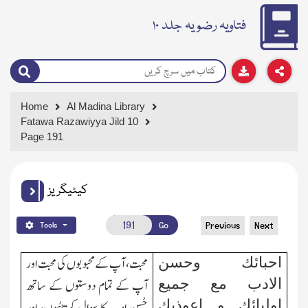
فتاویہ رضویہ جلد ۱۰
Home
Al Madina Library
Fatawa Razawiyya Jild 10
Page 191
کیٹیگریز
Go
Previous
Next
Tools
احبائك وحسن
محبت، آپ کے محبوبوں کی محبت اور
الادب مع جمیع
آپ کے تمام دوستوں کے ساتھ
اولیائك و اعوذبك