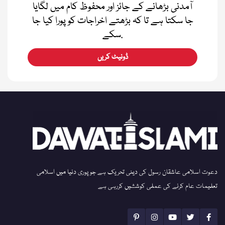
آمدنی بڑھانے کے جائز اور محفوظ کام میں لگایا
جا سکتا ہے تا کہ بڑھتے اخراجات کو پورا کیا جا
سکے.
ڈونیٹ کریں
دعوت اسلامی عاشقان رسول کی دینی تحریک ہے جو پوری دنیا میں اسلامی
تعلیمات عام کرنے کی عملی کوششیں کررہی ہے