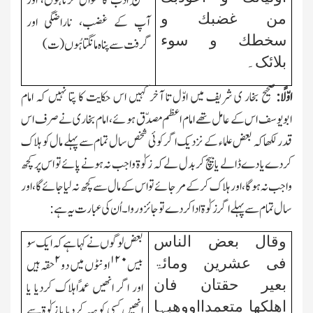
حُسنِ ادب کا سوال کرتاہُوں، اور
من غضبك و
آپ کے غضب، ناراضگی اور
سخطك و سوء
گرفت سے پناہ مانگتا ہُوں(ت)
بلائک۔
اوّلًا:
صحیح بخار ی شریف میں اوّل تا آخر کہیں اس حکایت کا پتا نہیں کہ امام
ابویوسف اس کے عامل تھے امام اعظم مصدّق ہوئے، امام بخاری نے صرف اس
قدر لکھا کہ بعض علماء کے نزدیك اگر کوئی شخص سال تمام سے پہلے مال کو ہلاك
کردے یا دے ڈالے یا بیچ کر بدل لے کہ زکوٰۃ واجب نہ ہونے پائے تو اس پر کچھ
واجب نہ ہوگا، اور ہلاك کرکے مرجائے تو اس کے مال سے کچھ نہ لیا جائے گا، اور
سال تمام سے پہلے اگر زکوٰۃ ادا کردے تو جائز و روا۔ اُن کی عبارت یہ ہے:
وقال بعض الناس
بعض لوگوں نے کہا ہے کہ ایك سو
۲
۱۲۰
فی عشرین ومائۃ
بیس
اونٹوں میں دو
حقہ ہیں
بعیر حقتان فان
اور اگر انھیں عمدًاہلاك کردیا یا
اھلکھا متعمدااووھبہا
انھیں کسی کو ہبہ کردیا یا زکوٰۃسے