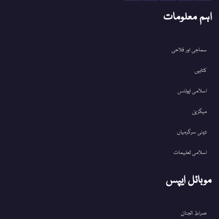
اہم معلومات
سماجی اور فلاحی
کتابیں
اسلامی ایونٹس
میگزین
دینی سرگرمیاں
اسلامی تعلیمات
موبائل ایپس
صراط الجنان