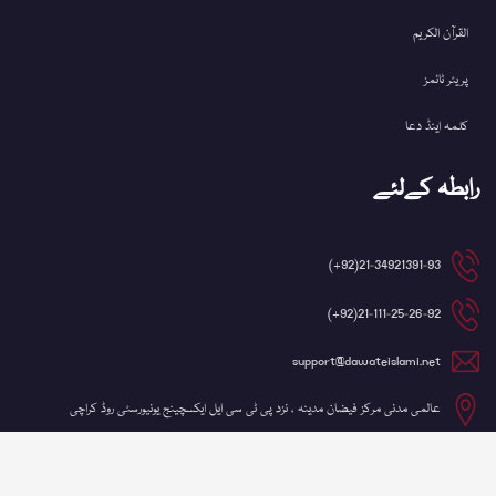
القرآن الکریم
پریئر ٹائمز
کلمہ اینڈ دعا
رابطہ کےلئے
21-34921391-93(92+)
21-111-25-26-92(92+)
support@dawateislami.net
عالمی مدنی مرکز فیضان مدینہ ، نزد پی ٹی سی ایل ایکسچینج یونیورسٹی روڈ کراچی
©کاپی رائٹ 2026 شعبہ آئی ٹی، دعوتِ اسلامی