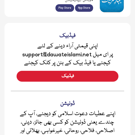
موبائل ایپلیکیشن
Play Store
App Store
فیڈبیک
اپنی قیمتی آراء دینے کے لئے
support@dawateislami.net پر ای میل
کیجئے یا فیڈ بیک کے بٹن پر کلک کیجئے
فیڈبیک
ڈونیشن
اپنے عطیات دعوت اسلامی کو دیجئے، آپ کے
چندے یعنی ڈونیشن کو کسی بھی جائز، دینی،
اصلاحی، فلاحی، روحانی، خیرخواہی، بھلائی اور