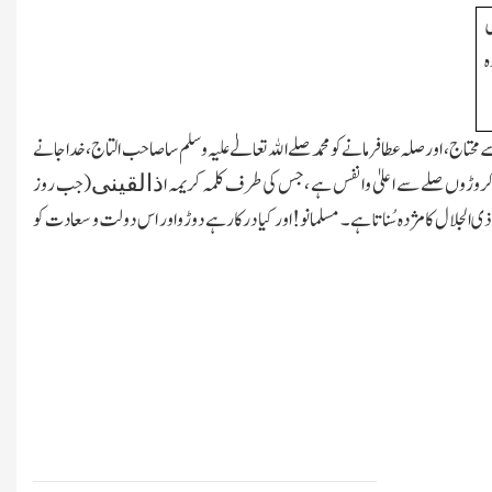
ں
ہ
محتاج، اور صلہ عطا فرمانے کو محمد صلے اﷲتعالےٰ علیہ وسلم سا صاحب التاج، خدا جانے
 صلہ کروڑوں صلے سے اعلیٰ وانفس ہے ،جس کی طرف کلمہ کریمہ ا
(جب روز
ذالقینی
 ذی الجلال کا مژدہ سُناتا ہے ۔ مسلمانو!اور کیا درکار ہے دوڑواور اس دولت و سعادت کو