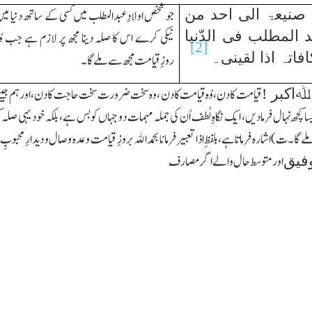
صنیعۃ الی احد من
جو شخص اولادِعبدالمطلب میں کسی کے ساتھ دنیا می
المطلب فی الدّنیا
نیکی کرے اس کا صلہ دینا مجھ پر لازم ہے جب وُ
[2]
فاتہ اذا لقینی۔
روزِقیامت مجھ سے ملے گا۔
قیامت کا دن، وُہ قیامت کا دن ، وہ سخت ضرورت سخت حاجت کا دن، اور ہم جیسے 
ﷲاکبر !
کیسا کُچھ نہال فرمادیں، ایك نگاہِ لُطف اُن کی جملہ مہمات دو جہاں کو بس ہے، بلکہ خود یہی
گا۔ت)اشارہ فرماتاہے، بلفظِ اذا تعبیر فرمانا بحمد اﷲ بروزِ قیامت وعدہ وصال و دیدارِ محبوبِ
اور متوسط حال والے اگر مصارف
فیق