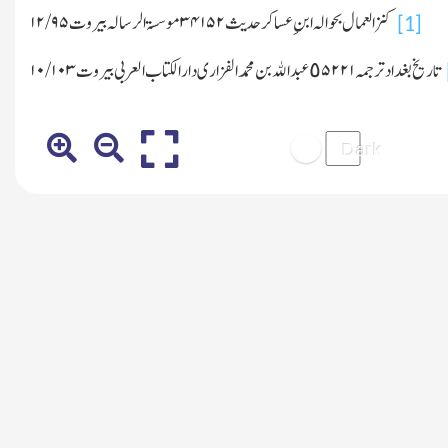
کنز العمال بحوالہ ابنِ عساکر حدیث۳۴۱۵۲ موسسۃ الرسالہ بیروت ۱۲/۹۵
[1]
تاریخ بغداد ترجمہ۵۲۲۱ ٥ عبداﷲبن محمدالفزاری دارالکتاب العربی بیروت ۱۰/۱۰۳