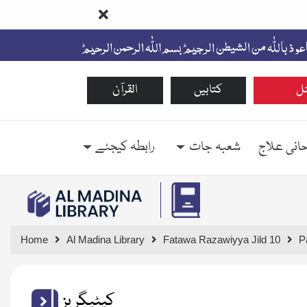
ل
کتابیں
القرآن
حانی علاج
شعبہ جات
رابطہ کیجئے
Home
Al Madina Library
Fatawa Razawiyya Jild 10
P
کیٹیگریز