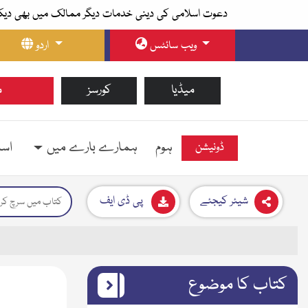
دعوت اسلامی کی دینی خدمات دیگر ممالک میں بھی دیک
ویب سائٹس
اردو
میڈیا
کورسز
م
ہوم
ہمارے بارے میں
اسل
ڈونیشن
شیئر کیجئے
پی ڈی ایف
کتاب کا موضوع