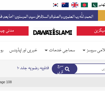
ھئے
یگزین
مدنی چین
امی سروسز
سماجی خدمات
خبریں اور اپڈیٹس
رو
سرچ
فتاویہ رضویہ جلد ۱۰
کریں
age 108