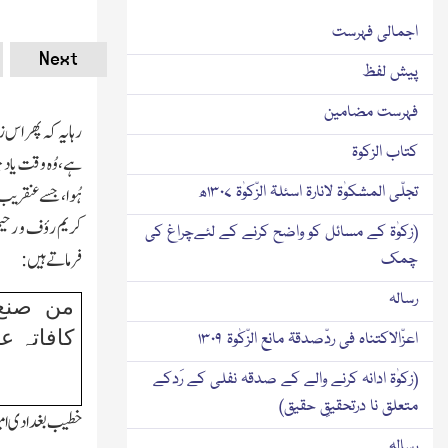
اجمالی فہرست
Next
پیش لفظ
فہرست مضامین
رہایہ کہ پھر اس
کتاب الزکوۃ
ہے، وُہ وقت یاد ج
تجلّی المشکوٰۃ لانارۃ اسئلۃ الزّکوٰۃ ۱۳۰۷ھ
ہُوا، جسے عنقریب
کریم رؤف و رحیم
(زکوٰۃ کے مسائل کو واضح کرنے کے لئےچراغ کی
فرماتے ہیں :
چمک
رسالہ
من صنع ا
کافاتہ عل
اعزّالاکتناہ فی ردّصدقۃ مانع الزّکٰوۃ ۱۳۰۹
(زکوٰۃ ادانہ کرنے والے کے صدقہ نفلی کے رَدکے
متعلق نا درتحقیقِ حقیق)
خطیب بغدادی امیر
رسالہ