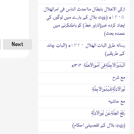
ازکی الاھلال بابطال مااحدث الناس فی امرالھلال
١٣٠٥ھ (رؤیت ہلال کے بارے میں لوگوں کی
ایجاد کردہ خبر(تاراور خط) کو باطلکرنے میں
عمدہ بحث)
Next
رسالہ طرق اثبات الھلال ١٣٢٠ھ (اثباتِ چاند
کے طریقے)
اَلْبُدُوْرُالْاَجِلَّۃِفِیْ اُمُوْرِالْاَھلَّۃِ ۱۳۰۴ھ
مع شرح
نُوْرالُاَدِلَّۃِلِلْبُدُوْرِالْاَجِلَّۃِ
مع حاشیہ
رَفْعُ الْعِلَّۃِعَنْ نُوْرِالْاَدِلَّۃِ
(رؤیتِ ہلال کے تفصیلی احکام)