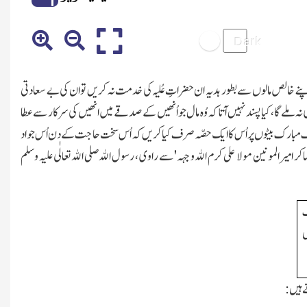
ے خالص مالوں سے بطور ہدیہ ان حضراتِ عُلیہ کی خدمت نہ کریں تو ان کی بے سعادتی
ہ ملے گا، کیا پسند نہیں آتا کہ وُہ مال جو اُنھیں کے صدقے میں انھیں کی سرکار سے عطا
اك مبارك بیٹوں پر اُس کا ایك حصّہ صرف کیا کریں کہ اُس سخت حاجت کے دن اُس جو اد
کر امیرالمونین مولا علی کرم اﷲوجہہ' سے راوی ، رسول اﷲصلی اﷲتعالٰی علیہ وسلم
ك
ں
 ہیں :