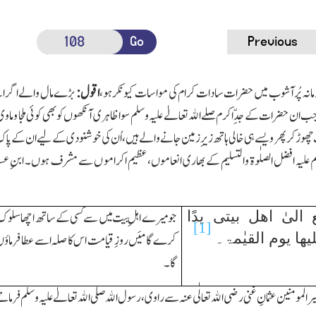
Go
Previous
 زمانہ پُر آشوب میں حضرات سادات کرام کی مواسات کیونکرہو،
اقول:
بڑے مال والے اگر اپن
ب ان حضرات کے جدِّاکرم صلے اﷲتعالےٰ علیہ وسلم سو اظاہری آنکھوں کو بھی کوئی ملجا و ماوی ن
 چھوڑکر پھر ویسے ہی خالی ہاتھ زیرِ زمین جانے والے ہیں، اُن کی خوشنودی کے لیے ان کے پ
 علیہ افضل الصلٰوۃ وا لتسلیم کے بھاری انعاموں، عظیم اکرامو ں سے مشرف ہوں۔ ابنِ عسا
لیٰ اھل بیتی یدًا
جو میرے اہلِ بیت میں سے کسی کے ساتھ اچھا سلو
[1]
یھا یوم القیٰمۃ۔
کرے گا میَں روزِ قیامت اس کا صلہ اسے عطا فرماؤ
گا۔
 المومنین عثمانِ غنی رضی ا ﷲتعالٰی عنہ سے راوی، رسول اﷲصلی اﷲتعالےٰ علیہ وسلم فرماتے