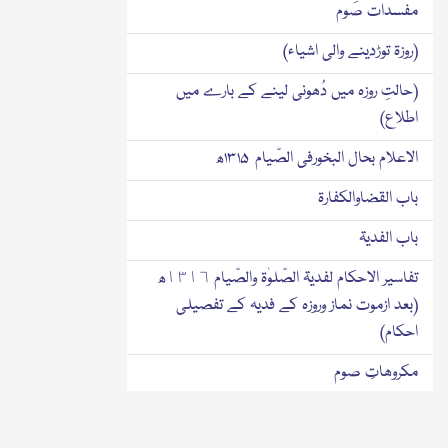
مفسدات صَوم
(روزۃ توڑدینے والی اشیاء)
(حالتِ روزہ میں دُھونی لینے کے بارے میں
اطلاع)
الاعلام بحال البخورفی الصّیام ۱۳۱۵ھ
باب القضاوالکفارۃ
باب الفدیۃ
تفاسیر الاحکام لفدیۃ الصّلوٰۃ والصّیام ١٣١٦ھ
(بعد ازموت نماز وروزہ کے فدیہ کے تفصیلی
احکام)
مکروھاتِ صوم
سحر وافطار کا بیان