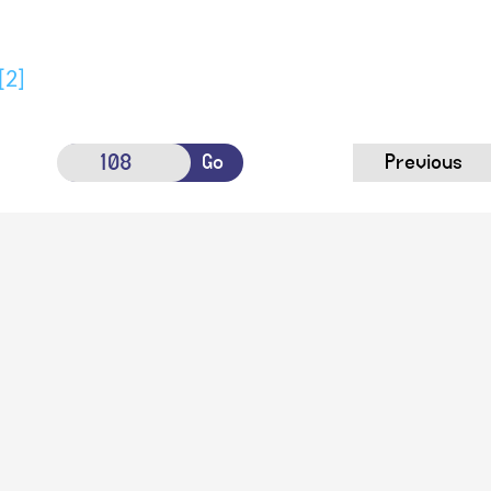
[2]
Go
Previous