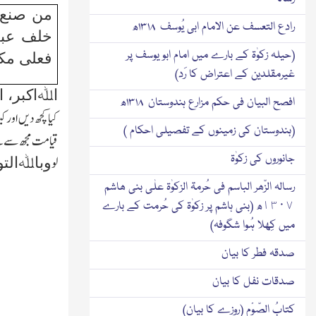
من صنع 
رادع التعسف عن الامام ابی یُوسف ۱۳۱۸ھ
خلف عبد 
(حیلہ زکوٰۃ کے بارے میں امام ابو یوسف پر
فعلی مکا
غیرمقلدین کے اعتراض کا رَد)
اﷲاکبر، ا
افصح البیان فی حکم مزارع ہندوستان ۱۳۱۸ھ
کیا کچھ دیں اور 
(ہندوستان کی زمینوں کے تفصیلی احکام )
قیامت مجھ سے ملے 
جانوروں کی زکوٰۃ
لو
وباﷲالتو
رسالہ الزّھر الباسم فی حُرمۃ الزکوٰۃ علٰی بنی ھاشم
١٣٠٧ھ (بنی ہاشم پر زکوٰۃ کی حُرمت کے بارے
میں کِھلا ہُوا شگوفہ)
صدقہ فطر کا بیان
صدقات نفل کا بیان
کتابُ الصّوْم (روزے کا بیان)