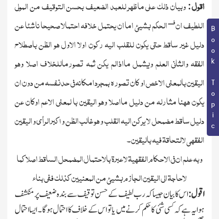
اقول
وبیان ذلك علی ماظھر للعبد الضعیف بحسن التوقیف من المولی
:
فـــــ
اللطیف ان
الحکم بشیئ اما ان یحتمل خلافہ احتمالا صحیحا ناشئا عن
Book Topic
دلیل غیر ساقط حتی یکون للقلب الیہ رکون اولا الاول ھو الظن باصطلاح
الفقہ والثانی العلم ویشمل مااذالم یکن ثمہ تصورماللخلاف اصلا وھو
الیقین بالمعنی الاخص او کان تصورہ بمجردامکانہ فی حدنفسہ من دون ان
یکون ھھنا مثارلہ من دلیل مااصلا وھو الیقین با لمعنی الاعم اوکان عن
دلیل ساقط مضمحل لا یرکن الیہ القلب و ھو غالب الظن واکبرالرأی و الیقین
الفقہی لالتحاقۃ فیہ بالیقین
۔
وبہ علم ان فی الاحکام الفقھیۃ لاعبرۃ بالاحتمال المضمحل الساقط اصلاکما
لاحاجۃ الی الیقین الجازم بشیئ من المعنیین کذلك ففی بناء
اقول :
اس کا بیان جیسا کہ رب لطیف کے حسن توقیف سے بندہ ضعیف پر منکشف
ہوایہ ہے کہ کسی شئی کا حکم کرنے میں یا تو اس کے خلاف کا احتمال ہوگا۔ ایسااحتمال