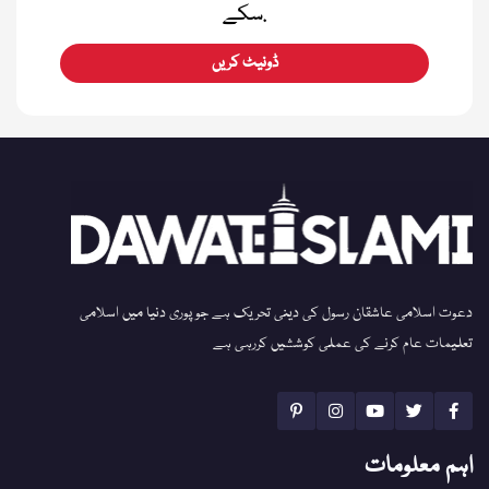
سکے.
ڈونیٹ کریں
دعوت اسلامی عاشقان رسول کی دینی تحریک ہے جو پوری دنیا میں اسلامی
تعلیمات عام کرنے کی عملی کوششیں کررہی ہے
اہم معلومات