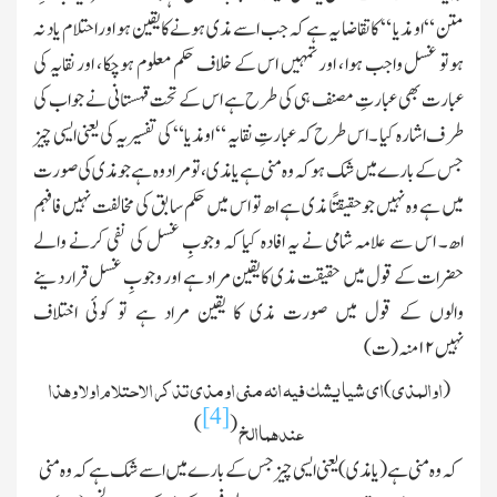
متن “ او مذیا “ کا تقاضا یہ ہے کہ جب اسے مذی ہونے کا یقین ہو اور احتلام یاد نہ
ہوتو غسل واجب ہوا ، اور تمہیں اس کے خلاف حکم معلوم ہوچکا ، اور نقایہ کی
عبارت بھی عبارتِ مصنف ہی کی طرح ہے اس کے تحت قہستانی نے جواب کی
طر ف اشارہ کیا ۔ اس طرح کہ عبارتِ نقایہ “ اومذیا “ کی تفسیر یہ کی یعنی ایسی چیز
جس کے بارے میں شك ہو کہ وہ منی ہے یامذی ، تو مراد وہ ہے جو مذی کی صورت
میں ہے وہ نہیں جو حقیقتًا مذی ہے اھ تو اس میں حکم سابق کی مخالفت نہیں فافہم
اھ۔ اس سے علامہ شامی نے یہ افادہ کیا کہ وجوبِ غسل کی نفی کرنے والے
حضرات کے قول میں حقیقت مذی کا یقین مراد ہے اور وجوبِ غسل قراردینے
والوں کے قول میں صورت مذی کا یقین مراد ہے تو کوئی اختلاف
نہیں
۱۲
منہ
(
ت
)
اوالمذی
ای شیا یشك فیہ انہ منی اومذی تذکر الاحتلام اولا وھذا
)
(
[4]
)
(
عندھماالخ
کہ وہ منی ہے(یا مذی)یعنی ایسی چیز جس کے بارے میں اسے شك ہے کہ وہ منی