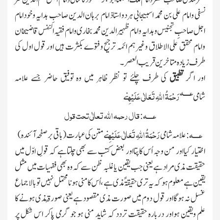
نسفی وامام علی بن محمد اسبیجابی ہردو استاذ امام برہان الدین صاحبِ ہدایہ وخودامام
اجل صاحبِ تجنیس وہدایہ وامام ظہیر الدین محمد بخاری وامام فقیہ النفس قاضیخان
وامام محقق علی الاطلاق وغیرہم ائمہ ترجیح وفتوے بکثرت ہیں اور قول اول کی
طرف زیادہ متاخرین قریب العصر۔
اور اگر
تطبیق
کی طرف چلئے تو نظر ظاہر میں وہ توفیق حاضر جسے علامہ
عــــہ
رَحْمَۃُ اللہِ تَعَالٰی عَلَیْہِ
شامی
نے
عــــہ
قال رحمہ الله تعالٰی تحت قول
:
عــــہ
رَحْمَۃُ اللہِ تَعَالٰی عَلَیْہِ
: علامہ شامی
نے متن کی عبارت
(باقی برصفحہ آئندہ)
اختیار کیااور من وجہ اُس کاپتااور بعض کتب سے بھی چلتاہے کہ قولِ اوّل میں
حقیقت مذی مراد ہے یعنی جب یقین یا غلبہ ظن سے کہ وہ بھی فقہیات میں مثل
یقین ہے معلوم ہو کہ یہ تری حقیقۃً مذی ہے ، اُس کا منی ہونا محتمل نہیں تو بالاجماع
غسل نہ ہوگااور قول دوم میں صورت مذی مقصود ہے یعنی صورۃً مذی ہونے کا
علم ویقین ہواور دربارہ حقیقت تردد کہ شاید منی ہو جو گرمی پاکر اس شکل پر