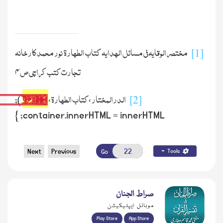
مختصر الوقایہ فی مسائل الھدایہ کتاب الطہارۃ نور محمد کارخانہ
[1]
تجارت کتب کراچی ص
۴
الدرالمختار
کتاب الطہارۃ
$&
،
،
');
[2]
container.innerHTML = innerHTML; }
Next
Previous
Go
Tools
صراط الجنان
موبائل ایپلیکیشن
Play Store
App Store