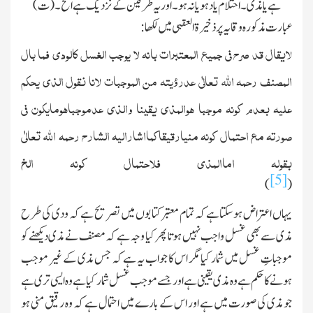
ہے یا مذی۔ احتلام یاد ہو یا نہ ہو۔ اور یہ طرفین کے نزدیك ہے الخ۔ (ت)
عبارت مذکورہ وقایہ پر ذخیرۃ العقبی میں لکھا :
لایقال قد صرح فی جمیع المعتبرات بانہ لا یوجب الغسل کالودی فما بال
المصنف رحمہ الله تعالٰی عدرؤیتہ من الموجبات لانا نقول الذی یحکم
علیہ بعدم کونہ موجبا ھوالمذی یقینا والذی عدموجباھومایکون فی
صورتہ مع احتمال کونہ منیارقیقاکمااشارالیہ الشارح رحمہ الله تعالٰی
بقولہ اماالمذی فلاحتمال کونہ الخ
[5]
)
(
یہاں اعتراض ہوسکتاہے کہ تمام معتبر کتابوں میں تصریح ہے کہ ودی کی طرح
مذی سے بھی غسل واجب نہیں ہوتا پھر کیا وجہ ہے کہ مصنف نے مذی دیکھنے کو
موجباتِ غسل میں شمار کیا مگر اس کا جواب یہ ہے کہ جس مذی کے غیر موجب
ہونے کا حکم ہے وہ مذی یقینی ہے اور جسے موجب غسل شمار کیاہے وہ ایسی تری ہے
جو مذی کی صورت میں ہے اور اس کے بارے میں احتمال ہے کہ وہ رقیق منی ہو