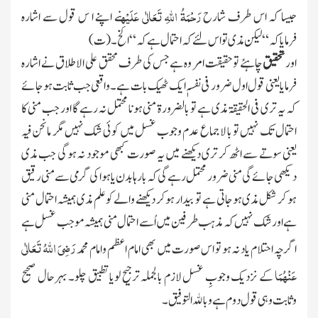
رَحْمَۃُ اللہِ تَعَالٰی عَلَیْہِ
جیسا کہ اس طرف شارح
نے اپنے ا س قول سے اشارہ
فرمایاکہ “ لیکن مذی تو اس لئے کہ احتمال ہے کہ “ الخ ۔ (ت)
اور
تحقیق
چاہئے توحقیقت امر وہ ہے جس کی طرف محقق علی الاطلاق نے اشارہ
فرمایا یعنی قول اول ضرور فی نفسہٖ ایك ٹھیك بات ہے۔ واقعی جب ثابت ہوجائے
کہ یہ تری فی الحقیقۃ مذی ہے تو بالضرورۃ منی ہونا محتمل نہ رہے گا اور جب منی کا
احتمال تك نہیں تو با لاجماع عدم وجوب غسل میں کوئی شك نہیں مگر مانحن فیہ
یعنی سوتے سے اٹھ کر تری دیکھنے میں یہ صورت کبھی موجود نہ ہوگی جب مذی
دیکھی جائے گی منی ضرور محتمل رہے گی کہ بارہا بدن یا ہوا کی گرمی سے منی رقیق
ہو کر شکل مذی ہوجاتی ہے تو بیدار ہوکر دیکھنے والے کو علم مذی ہمیشہ احتمال منی
ہے اورشك نہیں کہ مذہب طرفین میں اُسے احتمال منی ہمیشہ موجب غسل
ہے
رَضِیَ اللہُ تَعَالٰی
اگرچہ احتلام یاد نہ ہو تو اس صورت میں بھی امام اعظم وامام محمد
عَنْہُمَا
کے نزدیك وجوبِ غسل لازم بالجملہ ترجیح لویا تطبیق چلو۔ بہرحال صحیح
وثابت وہی قول دوم ہے وبالله التوفیق۔