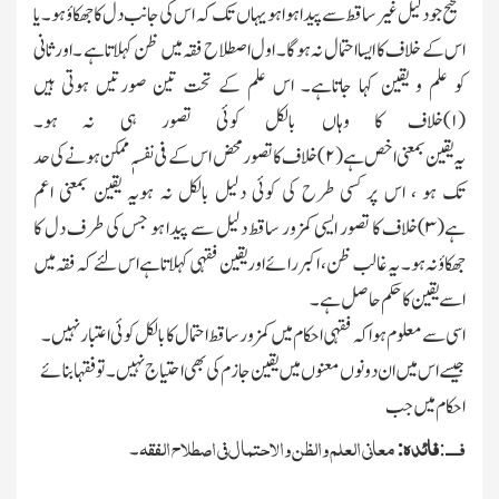
صحیح جو دلیل غیر ساقط سے پیدا ہوا ہویہاں تك کہ اس کی جانب دل کاجھکاؤ ہو۔ یا
اس کے خلاف کا ایسا احتمال نہ ہوگا۔ اول اصطلاح فقہ میں ظن کہلاتاہے ۔ اور ثانی
کو علم و یقین کہا جاتاہے۔ اس علم کے تحت تین صورتیں ہوتی ہیں
(
۱
)
خلاف
کا
وہاں بالکل
کوئی
تصور
ہی
نہ
ہو۔
یہ
یقین
بمعنی
اخص
ہے
(
۲
)
خلاف
کا
تصو
ر محض اس کے فی نفسہٖ ممکن ہونے کی حد
تك ہو ، اس پر کسی طرح کی کوئی دلیل بالکل نہ ہویہ یقین بمعنی اعم
ہے(
۳
)
خلاف
کا
تصور
ایسی
کمزور
ساقط
دلیل
سے
پیدا
ہو
جس
کی
طر
ف دل کا
جھکاؤ نہ ہو۔
یہ غالب ظن ، اکبر رائے اور یقین فقہی کہلاتا ہے اس لئے کہ فقہ میں
اسے یقین کا حکم حاصل ہے ۔
اسی سے معلوم ہواکہ فقہی احکام میں کمزور ساقط احتمال کا بالکل کوئی اعتبار نہیں ۔
جیسے اس میں ان دونوں معنوں میں یقین جازم کی بھی احتیاج نہیں ۔ تو فقہابنائے
احکام میں جب
فــــ
فائدہ
معانی العلم والظن والاحتمال فی اصطلاح الفقہ
:
:
۔