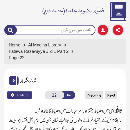
فتاوٰی رضویہ جلد ۱ (حصہ دوم)
Home
Al Madina Library
Fatawa Razawiyya Jild 1 Part 2
Page 22
کیٹیگریز
Go
Previous
Next
Tools
ثالثًا :
اسی میں احتیاط بیشتر اور امر عبادات میں احتیاط کا لحاظ اوفر۔
رابعًا
: اس کے اختیار فرمانے والوں کی جلالتِ شان جن میں امام اجل فقیہ ابو اللیث
سمرقندی صاحب حصرو امام ملك العلما ابو بکر مسعود کا شانی وامام اجل نجم الدین عمر