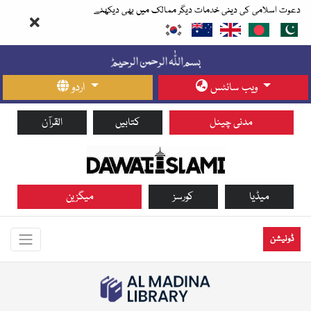
دعوت اسلامی کی دینی خدمات دیگر ممالک میں بھی دیکھئے
ویب سائٹس
اردو
مدنی چینل
کتابیں
القرآن
میڈیا
کورسز
میگزین
ڈونیشن