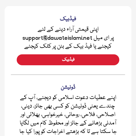
فیڈبیک
اپنی قیمتی آراء دینے کے لئے
support@dawateislami.net پر ای میل
کیجئے یا فیڈ بیک کے بٹن پر کلک کیجئے
فیڈبیک
ڈونیشن
اپنے عطیات دعوت اسلامی کو دیجئے، آپ کے
چندے یعنی ڈونیشن کو کسی بھی جائز، دینی،
اصلاحی، فلاحی، روحانی، خیرخواہی، بھلائی اور
آمدنی بڑھانے کے جائز اور محفوظ کام میں لگایا
جا سکتا ہے تا کہ بڑھتے اخراجات کو پورا کیا جا