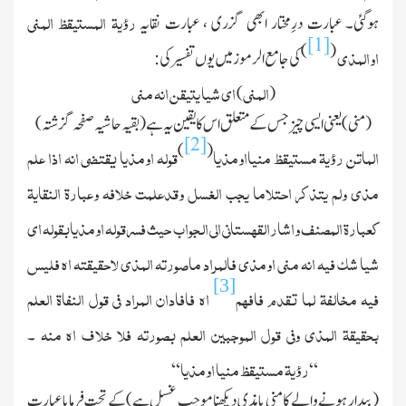
رؤیۃ المستیقظ المنی
ہوگئی۔ عبارت درِمختار ابھی گزری ، عبارت نقایہ
[1]
)
(
اوالمذی
کی جامع الرموز میں یوں تفسیر کی :
المنی
ای شیا یتیقن انہ منی
)
(
(منی) یعنی ایسی چیز جس کے متعلق اس کا یقین یہ ہے
(بقیہ حاشیہ صفحہ گزشتہ)
[2]
)
(
الماتن رؤیۃ مستیقظ منیااومذیا
قولہ اومذیا یقتضی انہ اذا علم
مذی ولم یتذکر احتلاما یجب الغسل وقدعلمت خلافہ وعبارۃ النقایۃ
کعبارۃ المصنف واشارالقہستانی الی الجواب حیث فسرقولہ اومذیابقولہ ای
شیا شك فیہ انہ منی اومذی فالمراد ماصورتہ المذی لاحقیقتہ اھ فلیس
[3]
فیہ مخالفۃ لما تقدم فافھم
اھ فافادان المراد فی قول النفاۃ العلم
بحقیقۃ المذی وفی قول الموجبین العلم بصورتہ فلا خلاف اھ منہ
۔
رؤیۃ مستیقظ منیا اومذیا
“
“
(بیدار ہونے والے کا منی یا مذی دیکھنا موجب غسل ہے)کے تحت فرمایا عبارتِ