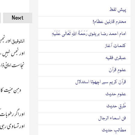
پیش لفظ
Next
محترم قارئین عظام!
امام احمد رضا بریلوی رَحْمَۃُ اللہِ تَعَالٰی عَلَیْہِ
التوفیق
اور نجس
کلماتِ آغاز
اور نجس نہیں ، 
عبقری فقیہ
نجاست اپنی ذا
علومِ قرآن
قرآن کریم سے اچھوتا استدلال
دہنِ میّت کا
علوم حدیث
طُرقِ حدیث
اور اگر رطوبات ک
فن اسماء الرجال
اور تساوی رہی
مطالبِ حدیث