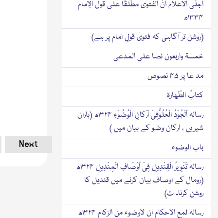
اجلَی الاعلام انّ الفتوٰی مطلقًا علی قول الاِمام
۱۳۳۴ھ
(روشن تر آگاہی کہ فتویٰ قولِ امام پر ہے)
خمسۃ واربعون نصا علی المدعی
مد عا پر ۴۵ نصوص
کتابُ الطّھارۃ
رسالہ اَلْجُوْدُ الْحُلُوُّفِیْ اَرْکانِ الْوُضُوْءِ ۱۳۲۴ھ (باران
شیریں ، ارکان وضو کے بیان میں )
Next
باب الوضوء
رسالہ تَنْوِیرُ الْقِنْدِیلِ فِیْ اَوْصَافِ الْمِنْدِیلِ ۱۳۲۴ھ
(رومال کے اوصاف بیان کرنے میں قندیل کا
روشن کرنا۔ ت)
رسالہ لمع الاحکام ان لاوضوء من الزکام ۱۳۲۴ھ