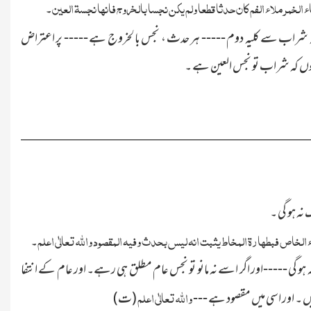
 الخمر ملاء الفم کان حدثا قطعا ولم یکن نجسا بالخروج فانھا نجسۃ العین
۔
 شراب سے کلیہ دوم ----- ہر حدث ، نجس بالخروج ہے ----- پر اعتراض
 کیوں کہ شراب تو نجس العین ہے ۔
ہ ہو گی ۔
ء الخاص فبطھارۃ المخاط یثبت انہ لیس بحدث وفیہ المقصود والله تعالٰی اعلم
۔
 ہو گی -----اور اگر اسے نہ مانو تو نجس عام مطلق ہی رہے۔ اور عام کے انتفا
والله تعالٰی اعلم
 ۔ اور اسی میں مقصود ہے ---
(ت)