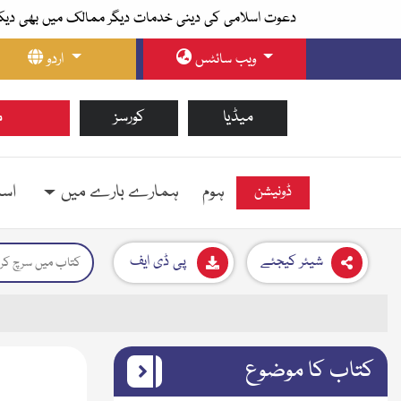
دعوت اسلامی کی دینی خدمات دیگر ممالک میں بھی دیک
ویب سائٹس
اردو
میڈیا
کورسز
م
ہوم
ہمارے بارے میں
اسل
ڈونیشن
شیئر کیجئے
پی ڈی ایف
کتاب کا موضوع