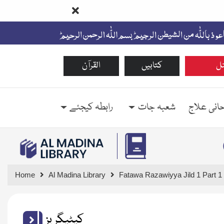
ل
کتابیں
القرآن
حانی علاج
شعبہ جات
رابطہ کیجئے
Home
Al Madina Library
Fatawa Razawiyya Jild 1 Part 1
کیٹیگریز