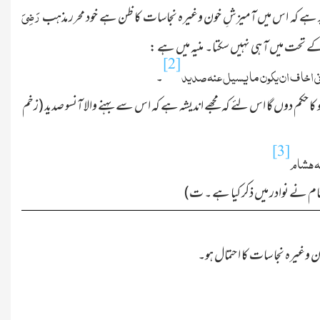
رَضِیَ
پر ہے کہ اس میں آمیزشِ خون وغیرہ نجاسات کا ظن ہے خود محرر مذہب
ے تحت میں آ ہی نہیں سکتا۔ منیہ میں ہے :
[2]
لانی اخاف ان یکون ما یسیل عنہ صدید
۔
ا حکم دوں گا اس لئے کہ مجھے اندیشہ ہے کہ اس سے بہنے والا آنسو صدید (زخم
[3]
ہ ھشام
م نے نوادر میں ذکر کیا ہے ۔ ت)
غیرہ نجا سات کا احتمال ہو۔