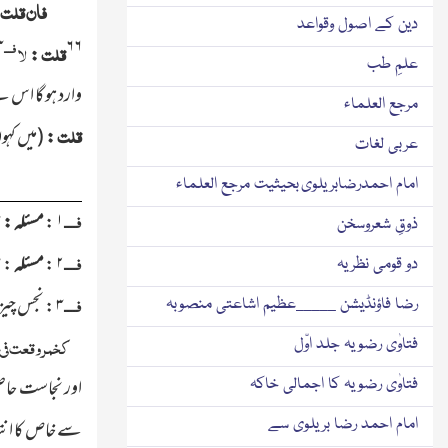
فان قلت
دین کے اصول وقواعد
۳
۶۶
فــــ
قلت
لا
:
علمِ طب
وارد ہو گا اس ل
مرجع العلماء
قلت
:
(میں کہو
عربی لغات
امام احمدرضابریلوی بحیثیت مرجع العلماء
فــــ
۱
:
مسئلہ :
ش
ذوقِ شعروسخن
فــــ
۲
:
مسئلہ
:
م
دو قومی نظریہ
فــــ
۳
:
نجس
چیز
رضا فاؤنڈیشن _____عظیم اشاعتی منصوبہ
کخمر وقعت فی 
فتاوٰی رضویہ جلد اوّل
اور نجاست حاصل 
فتاوٰی رضویہ کا اجمالی خاکہ
سے خاص کا انتف
امام احمد رضا بریلوی سے