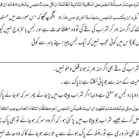
ترد حینئذ مسألۃ الخمر علی الکلیۃ الثانیۃ القائلۃ ان کل حدث نجس بالخروج فانہ ان قاء
غرو ان یکتسب النجس بنجاسۃ اخری من خارج
اگر یہ کہو
کہ اس صورت میں مسئلہ
ئے کہ اگر منہ بھر کر شراب کی قے کی تو وہ مطلقًا محدث ہے اور نجس بالخروج نہیں
ں گا)اس میں کوئی عجب نہیں کہ ایك نجس چیز اپنے باہر سے کوئی
راب کی قے بھی اگر منہ بھر نہ ہو ناقض وضو نہیں۔
یت کے منہ سے جو پانی نکلتا ہے ناپاك ہے ۔
دوبارہ
نجس
ہوسکتی
ہے
ولہذا
اگر شراب پیشاب میں پڑ جائے پھر سرکہ ہو جائے پاك ن
بول حتی لو تخللت لم تطھر وان ابیت فلیکن النجس اعم مطلقًا وانتفاء العام یوجب انتفا
کر لے جیسے شراب جو پیشاب میں پڑ گئی ہو ، کہ اگر وہ سرکہ ہو جائے تو بھی پاك نہ
ا بھی ضروری ہے تو رینٹھ کے پاك ہونے سے یہ ثابت ہو جائے گا کہ وہ حدث نہیں