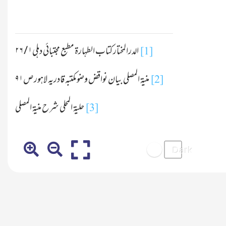
الدرالمختار کتاب الطہارۃ مطبع مجتبائی دہلی
۱
/
۲۶
[1]
منیۃ المصلی بیان نواقض وضو مکتبہ قادریہ لاہور ص
۹۱
[2]
حلیۃ المحلی شرح منیۃ المصلی
[3]