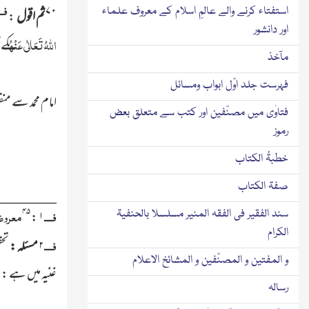
فـــ
۷۰
استفتاء کرنے والے عالمِ اسلام کے معروف علماء
ثم اقول
:
اور دانشور
اللہُ تَعَالٰی عَنْہُ
کے 
مآخذ
فہرست جلد اوّل ابواب ومسائل
امام محمد سے من
فتاوٰی میں مصنّفین اور کتب سے متعلق بعض
رموز
خطبۃُ الکتاب
صفۃ الکتاب
فــــ
معروضۃ
۴۵
:
۱
سند الفقیر فی الفقہ المنیر مسلسلا بالحنفیۃ
الکرام
فــــ
۲
مسئلہ :
تحق
و المفتین و المصنّفین و المشائخ الاعلام
غنیہ میں ہے :
رسالہ