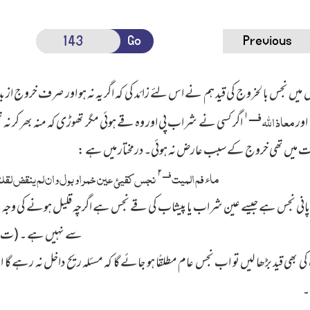
Go
Previous
 میں نجس بالخروج کی قید ہم نے اس لئے زائد کی کہ اگر یہ نہ ہو اور صرف خروج ا
فــــ
۱
معاذ الله
اور
اگر کسی نے شراب پی اور وہ قے ہوئی مگر تھوڑی کہ منہ بھر کر نہ 
ت میں تھی خروج کے سبب عارض نہ ہوئی۔ درمختار میں ہے :
۲
فــــ
ماء فم المیت
نجس کقیئ عین خمر او بول وان لم ینقض لقلت
 پانی نجس ہے جیسے عین شراب یا پیشاب کی قے نجس ہے اگرچہ قلیل ہونے کی وجہ
سے نہیں ہے ۔ (ت)
ی بھی قید بڑھا لیں تو اب نجس عام مطلقًا ہو جائے گا کہ مسئلہ ریح داخل نہ رہے گا اور 
۔