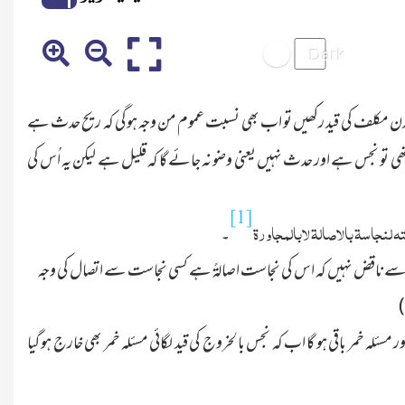
ز بدن مکلف کی قید رکھیں تو اب بھی نسبت عموم من وجہ ہوگی کہ ریح حدث ہے
تھی تو نجس ہے اور حدث نہیں یعنی وضو نہ جائے گا کہ قلیل ہے لیکن یہ اُس کی
[1]
ہ لنجاسۃ بالاصالۃ لابالمجاورۃ
۔
 سے ناقض نہیں کہ اس کی نجاست اصالۃً ہے کسی نجاست سے اتصال کی وجہ
مسئلہ خمر باقی ہو گا اب کہ نجس بالخروج کی قید لگائی مسئلہ خمر بھی خارج ہو گیا