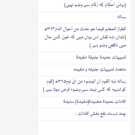
(روشن احکام کہ زکام سے وضو نہیں)
رسالہ
الطراز المعلم فیما ھو حدث من احوال الدم۱۳۲۴ھ
(نشان زدہ نقش اس بیان میں کہ خون کس حال
میں ناقضِ وضو ہے )
تنبیہات عدیدۃ جلیلۃ مفیدۃ
متعدد تنبیہاتِ جلیلہ و مفیدہ
رسالہ نبہ القوم ان الوضوء من ایّ نوم۱۳۲۵ھ (قوم
کو تنبیہ کہ کس نیند سے وضوء فرض ہوتا ہے )
افادات عدیدۃ مضیدۃ(مفیدۃ) سدیدۃ
چند درست نفع بخش افادات :