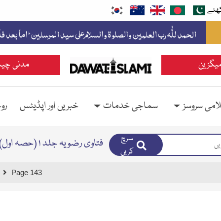
ھئے
یگزین
مدنی چین
امی سروسز
سماجی خدمات
خبریں اور اپڈیٹس
رو
سرچ
فتاوی رضویہ جلد ۱ (حصہ اول)
کریں
Page 143