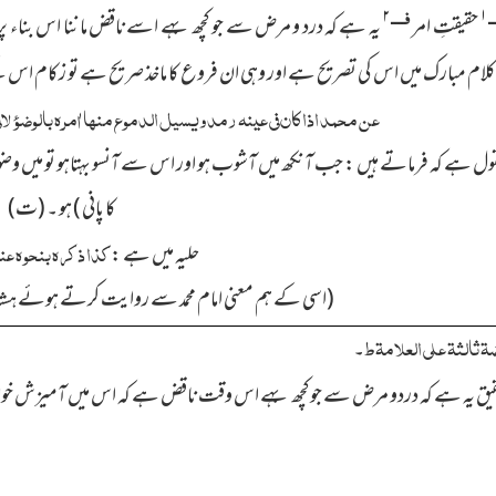
ـ
فــــ
۲
۱
حقیقتِ امر
یہ ہے کہ درد و مرض سے جو کچھ بہے اسے ناقض ماننا اس بناء 
کلام مبارك میں اس کی تصریح ہے اور وہی ان فروع کا ماخذ صریح ہے تو زکام اس ک
عن محمد اذا کان فی عینہ رمد ویسیل الدموع منھا اٰمرہ بالوضوء 
قول ہے کہ فرماتے ہیں : جب آنکھ میں آشوب ہو اور اس سے آنسو بہتاہو تو میں وضو ک
کا پانی ) ہو ۔ (ت)
کذا ذکرہ بنحوہ عن
حلیہ میں ہے :
(اسی کے ہم معنی امام محمد سے روایت کرتے ہوئے ہشا
 ثالثۃ علی العلامۃ ط
۔
یق یہ ہے کہ دردو مرض سے جوکچھ بہے اس وقت ناقض ہے کہ اس میں آمیزش خون و