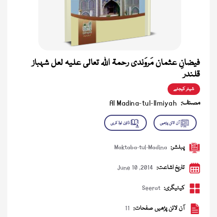
فیضانِ عثمان مَروَندی رحمۃ اللہ تعالی علیہ لعل شہباز
قلندر
شیئر کیجئے
مصنف:
Al Madina-tul-Ilmiyah
پبلشر:
Maktaba-tul-Madina
تاریخ اشاعت:
June 10 ,2014
کیٹیگری:
Seerat
آن لائن پڑھیں صفحات:
11