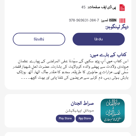
پی ڈی ایف صفحات:
45
ISBN نمبر:
978-969631-384-7
دیگر لینگوجز:
Sindhi
Urdu
کتاب کے بارے میں:
اس کتاب میں آپ پڑھ سکیں گے سیّدنا علی المرتضی کے پیارے عثمان
مروندی، ولادت سے پہلے والدہ کو ولایت کی بشارت، حضرت لعل شہباز قلندر
سُنّی تھے، مزارات پر حاضِری کا طریقہ، سندھ کا مقدر جاگ اٹھا، آٹھ روزتک
بارش ہوتی رہی، دم کرنے سے مریضوں کی شفا یابی اور بہت کچھ۔ ۔ ۔ ۔
ڈاؤن لوڈ کریں
صراط الجنان
موبائل ایپلیکیشن
Play Store
App Store