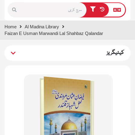
Type 1 or more characters for
Home
Al Madina Library
results.
Faizan E Usman Marwandi Lal Shahbaz Qalandar
کیٹیگریز