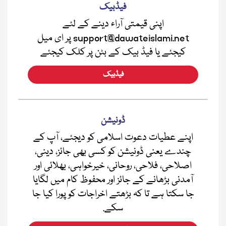
فیڈبیک
اپنی قیمتی آراء دینے کے لئے
support@dawateislami.net پر ای میل
کیجئے یا فیڈ بیک کے بٹن پر کلک کیجئے
فیڈبیک
ڈونیشن
اپنے عطیات دعوت اسلامی کو دیجئے، آپ کے
چندے یعنی ڈونیشن کو کسی بھی جائز، دینی،
اصلاحی، فلاحی، روحانی، خیرخواہی، بھلائی اور
آمدنی بڑھانے کے جائز اور محفوظ کام میں لگایا
جا سکتا ہے تا کہ بڑھتے اخراجات کو پورا کیا جا
سکے.