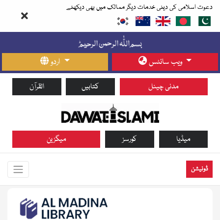
دعوت اسلامی کی دینی خدمات دیگر ممالک میں بھی دیکھئے
ویب سائٹس
اردو
مدنی چینل
کتابیں
القرآن
میڈیا
کورسز
میگزین
ڈونیشن