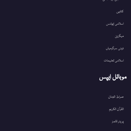
کتابیں
اسلامی ایونٹس
میگزین
دینی سرگرمیاں
اسلامی تعلیمات
موبائل ایپس
صراط الجنان
القرآن الکریم
پریئر ٹائمز