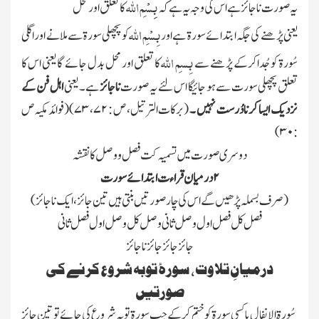
بِِسْمِ اللّٰہ
یہ صورت ناجائز ہے اس کی وجہ یہ ہے کہ
کا تعلق اور محل
بِسْمِ اللّٰہ
یعنی پڑھنے کی جگہ ابتدائے سورۃ ہے اور
کو پچھلی سورۃ سے ملانے اور اگلی
بِسمِ اللّٰہ
سُورۃ کو جُداکرکے پڑھنے سے
کا تعلق اور محل بدل جائے گا یعنی اس کا
تعلق پچھلی سورت سے ہو جائیگا اس لئے یہ صورت
ناجائز
ہے ۔ یعنی
اہل فن کے
نزدیک ایسا کرنا دُرست نہیں ۔
(برکات الترتیل، ص :
۷۲، ۷۳ )(
فوائد مکیہ ص
۳۰)
:
دوسری صورت میں تسمیہ کت فصل و وصل کا نقشہ
۲
درمیان قراءت ابتدائے سورت
(صرف بسملہ پڑھیں گے اس کی چار صورتیں بنتی ہیں تین جائز ، ایک ناجائز )
فصل کل فصل اول وصل ثانی وصل کل وصل اول فصل ثانی
جائز جائز جائز نا جائز
درمیانِ تلاوت، سورۂ توبہ شروع کرنے کی
صورتیں
سُورۃُ الانفال یا کسی سورۃ کو ختم کرکے جب سورۃ توبہ شروع کی جائے تو تین جائز