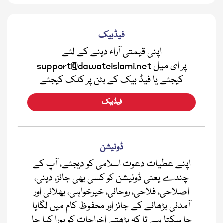
فیڈبیک
اپنی قیمتی آراء دینے کے لئے
support@dawateislami.net پر ای میل
کیجئے یا فیڈ بیک کے بٹن پر کلک کیجئے
فیڈبیک
ڈونیشن
اپنے عطیات دعوت اسلامی کو دیجئے، آپ کے
چندے یعنی ڈونیشن کو کسی بھی جائز، دینی،
اصلاحی، فلاحی، روحانی، خیرخواہی، بھلائی اور
آمدنی بڑھانے کے جائز اور محفوظ کام میں لگایا
جا سکتا ہے تا کہ بڑھتے اخراجات کو پورا کیا جا