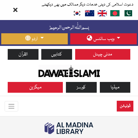
دعوت اسلامی کی دینی خدمات دیگر ممالک میں بھی دیکھئے
ویب سائٹس
اردو
مدنی چینل
کتابیں
القرآن
میڈیا
کورسز
میگزین
ڈونیشن