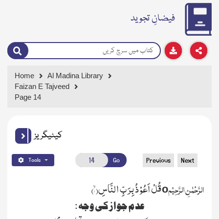
فیضانِ تجوید
Home
Al Madina Library
Faizan E Tajveed
Page 14
کیٹیگریز
Go
Previous
Next
Tools
الرَّحْمٰنِ الرَّحِیْم
قُلْ اَعُوْذُ بِرَبِّ النَّاسِۙ(
۱
)
o
عدم جواز کی وجہ :