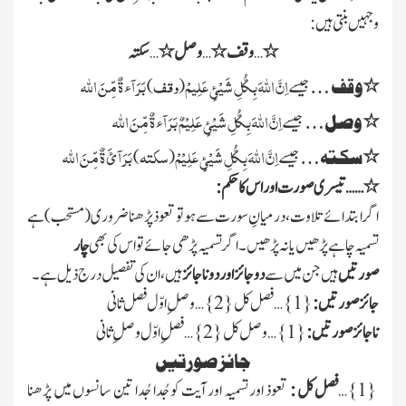
وجہیں بنتی ہیں :
٭
…
وقف
٭
…
وصل
٭
…
سکتہ
اِنَّ اللّٰہَ بِکُّلِ شَیْئٍ عَلِیمْ
وقف
بَرَآء ۃٌ مِّنَ اللّٰہ
٭
وقف
…
جیسے
(
)
اِنَّ اللّٰہَ بِکُّلِ شَیْئٍ عَلِیْمٌ بَرَآء ۃٌ مِّنَ اللّٰہ
٭
وصل
…
جیسے
اِنَّ اللّٰہَ بِکُّلِ شَیْئٍ عَلِیْمْ
سکتہ
بَرَآئَ ۃٌ مِّنَ اللّٰہ
٭
سکتہ
…
جیسے
(
)
٭…
…
تیسری صورت اور اس کا حکم :
اگرابتدائے تلاوت ، درمیانِ سورت سے ہوتو تعوذ پڑھناضروری
(مستحب)
ہے
تسمیہ چاہے پڑھیں یا نہ پڑھیں ۔ اگر تسمیہ پڑھی جائے تو اس کی بھی
چار
صورتیں
ہیں جن میں سے
دوجائز اوردوناجائز
ہیں ، ان کی تفصیل درج ذیل ہے ۔
جائز صورتیں :
{
1
}… فصل کل
{
2
}… وصلِ اوّل فصل ثانی
ناجائز صورتیں :
{
1
}… وصل کل
{
2
}…فصلِ اوّل وصلِ ثانی
جائز صورتیں
{
1
}…
فصل کل :
تعوذ اور تسمیہ اور آیت کو جُدا جُدا تین سانسوں میں پڑھنا