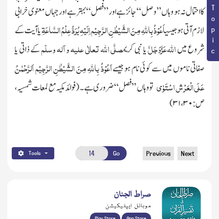
Book Topic
کا احتمال نہ ہو وہاں ’’وصل‘‘ جائز ہے اور’’ فصل‘‘ بہتر ہے اور جہاں معنوی خرابی
اَعُوْذُ بِاللّٰہِ مِنَ الشَّیْطٰنِ الرَّجِیْم اِلَیْہِ یُرَدُّ عِلْمُ السَّاعَۃِ
لازم آتی ہو جیسی
یا آیت کے
اللّٰہ
عَزَّوَجَلَّ
صلَّی اللّٰہ تعالٰی علیہ وآلہ وسلّم
شروع میں
یا نبی کریم
کے ذاتی یا
اَعُوْذُ بِاللّٰہِ مِنَ الشَّیْطٰنِ الرَّجِیْم اَلرَّحْمٰنُ
صفاتی ناموں میں سے کوئی نام ہوجیسے
عَلَی الْعَرْ ش اسْتَوٰی
تووہاں ’’فصل‘‘ ضروری ہے ۔
(فوائد مکیہ مع لمعات شمسیہ،
ص :
۳۰، ۳۱)
Go
Previous
Next
Tools
صراط الجنان
موبائل ایپلیکیشن
Play Store
App Store