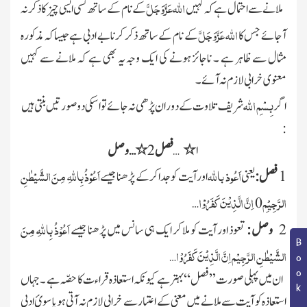
اللّٰہ
عَزَّوَجَلَّ
ملانے سے احتمال ہے کہ کہیں
کے نام کے ساتھ کسی ایسی چیز کا ذکرنہ
اللّٰہ
عَزَّوَجَلَّ
آجائے جس کا
کے نام کے ساتھ ذکر کرنا بے ادبی ہے جیساکہ مذکورہ
مثال سے ظاہر ہے ۔ ناجائز ہونے کی ایک وجہ یہ بھی ہے کہ ملانے سے کہیں
معنوی خرابی لازم نہ آئے ۔
بِسْمِ اللّٰہ
اگر
شریف تلاوت کے دوران پڑھی نہ جائے تو اسکی دو صورتیں بنتی ہیں
:
۱
٭
…
فصل
2
٭
…
وصل
اَعُوذ باللّٰہ
اَعُوْذُ بِاللّٰہِ مِنَ الشَّیْطٰنِ
1
فصل :
یعنی
اور آیت کو جدا کرکے پڑھنا جیسے
الرَّجِیْمِ
اِنَّ الَّذِیْنَ کَفَرُوْا
…
0
اَعُوْذُ بِاللّٰہِ مِنَ
2
وصل :
تعوذ اور آیت کو ملا کر ایک ہی سانس میں پڑھنا جیسے
الشَّیْطٰنِ الرَّجِیْم اِنَّ الَّذِیْنَ کَفَرُوْا
…
ان میں پہلی صورت ’’ فصل‘‘ بہتر ہے کیونکہ استعاذہ قراء ت کا حصّہ ہے ۔ جہاں
استعاذہ کو آیت سے ملانے میں معنی کے اعتبار سے خرابی لازم نہ آتی ہو یا سوئِ ادبی