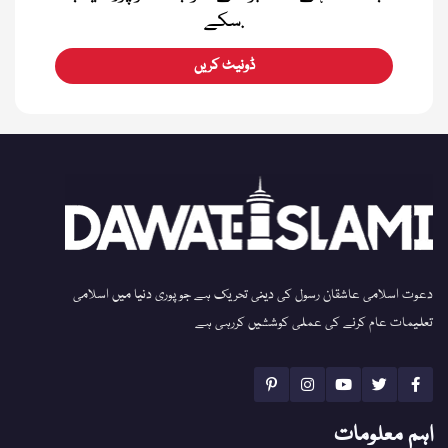
سکے.
ڈونیٹ کریں
دعوت اسلامی عاشقان رسول کی دینی تحریک ہے جو پوری دنیا میں اسلامی
تعلیمات عام کرنے کی عملی کوششیں کررہی ہے
اہم معلومات