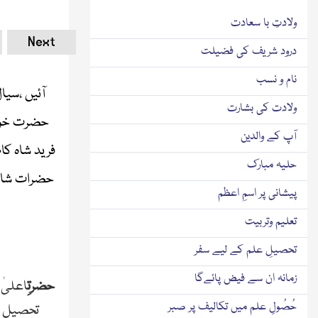
ولادتِ با سعادت
Next
درود شریف کی فضیلت
نام و نسب
آئیں ،سی
ولادت کی بشارت
حضرت خواج
آپ کے والدین
فرید شاہ کا
حلیہ مبارک
حضرات شامل
پیشانی پر اسمِ اعظم
تعلیم وتربیت
تحصیلِ علم کے لیے سفر
زمانہ ان سے فیض پائےگا
حضرتِ
اعلیٰ 
حُصُولِ علم میں تکالیف پر صبر
تحصیل پ