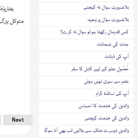
رَحْم
بلاضرورت سوال نہ کیجئے
بخاری
بلاضرورت سوال پر وعید
متوکل بزرگ
کس قدرمال رکھتا ہو تو سوال نہ کرے؟
جنت کی ضمانت
آپ کی ذہانت
حُصُولِ علم كے لیے کابل کا سفر
علم سے سیری نہیں ہوئی
آپ کے اساتذۂ کرام
والدین کی خدمت کا احساس
والدین کی خدمت کیجئے
Next
والدین دوسرے ملک سے بلائیں تب بھی آنا ہوگا