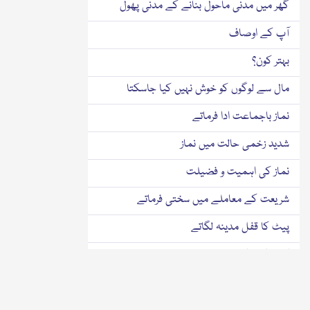
گھر میں مدنی ماحول بنانے کے مدنی پھول
آپ کے اوصاف
بہتر کون؟
مال سے لوگوں کو خوش نہیں کیا جاسکتا
نماز باجماعت ادا فرماتے
شدید زخمی حالت میں نماز
نماز کی اہمیت و فضیلت
شریعت کے معاملے میں سختی فرماتے
پیٹ کا قفل مدینہ لگاتے
کھانا کتنا کھانا چاہئے؟
طریقت کی بنیاد بھوک ہے