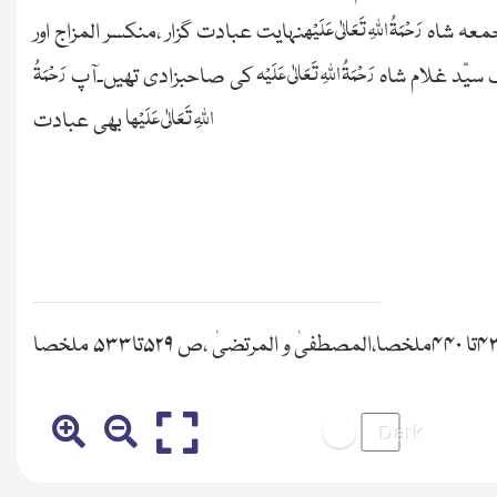
رَحْمَۃُ اللہِ تَعَالٰی عَلَیْہ
جمعہ شاہ
نہایت عبادت گزار ،منکسر المزاج اور
رَحْمَۃُ اللہِ تَعَالٰی عَلَیْہ
رَحْمَۃُ
 سیّد غلام شاہ
کی صاحبزادی تھیں۔آپ
اللہِ تَعَالٰی عَلَیْھا
بھی عبادت