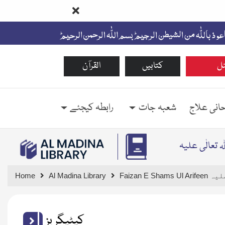
ل
کتابیں
القرآن
حانی علاج
شعبہ جات
رابطہ کیجئے
ہ تعالٰی علیہ
لٰی علیہ
Al Madina Library
Home
کیٹیگریز