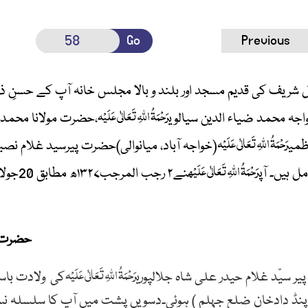
Go
Previous
ال شریف کی قدیم مسجد اور بلند و بالا مجلس خانہ آپ کے حسنِ ذو
رَحْمَۃُ اللہِ تَعَالٰی عَلَیْہ
ہ محمد ضیاء الدین سیالوی
،حضرت مولانا محمد 
رَحْمَۃُ اللہِ تَعَالٰی عَلَیْہ
ظمی
(خواجہ آباد، میانوالی)
حضرت پیرسید غلام نصیر 
رَحْمَۃُ اللہِ تَعَالٰی عَلَیْہ
 ہیں۔ آپ
حضرت پ
رَحْمَۃُ اللہِ تَعَالٰی عَلَیْہ
پیر سیّد غلام حیدر علی شاہ جلالپوری
کی ولادت باسعادت ۳صفر المظفر ۱۲۵۴ ھ مطابق 
نڈ دادخان ضلع جہلم )
ہوئی۔دسویں پشت میں آپ کا سلسلہ ن