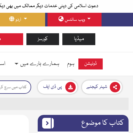
دعوت اسلامی کی دینی خدمات دیگر ممالک میں بھی دیک
ویب سائٹس
اردو
میڈیا
کورسز
م
ہوم
ہمارے بارے میں
اسل
ڈونیشن
شیئر کیجئے
پی ڈی ایف
کتاب کا موضوع