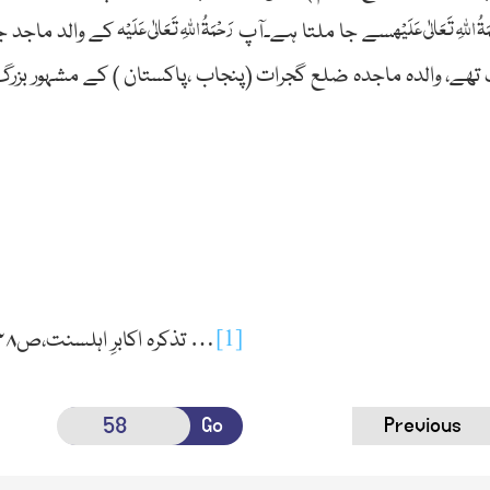
َۃُ اللہِ تَعَالٰی عَلَیْہ
رَحْمَۃُ اللہِ تَعَالٰی عَلَیْہ
سے جا ملتا ہے۔آپ
کے والد ماجد 
 تھے، والدہ ماجدہ ضلع گجرات
(پنجاب ،پاکستان )
کے مشہور بزرگ
[1]
…
تذکرہ اکابرِ اہلسنت،ص۴۳۸تا ۴۴۰ملخصا،المصطفیٰ و المرتضیٰ ،ص ۵۲۹تا۵۳۳ ملخصا
Go
Previous