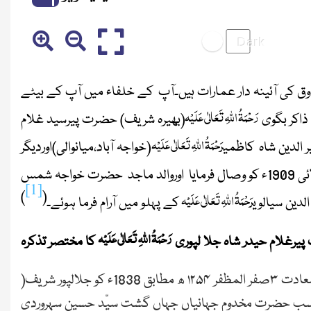
ق کی آئینہ دار عمارات ہیں
۔
آپ کے خلفاء میں آپ کے بیٹے
رَحْمَۃُ اللہِ تَعَالٰی عَلَیْہ
ذاکر بگوی
(بھیرہ شریف)
حضرت پیرسید غلام
رَحْمَۃُ اللہِ تَعَالٰی عَلَیْہ
الدین شاہ کاظمی
(خواجہ آباد،میانوالی)
اوردیگر
نے۲ رجب المرجب۱۳۲۷ھ مطابق 20جولائی 1909ء کو وصال فرمایا اوروالد ماجد حضرت خواجہ شمس
[1]
رَحْمَۃُ اللہِ تَعَالٰی عَلَیْہ
)
(
الدین سیالوی
کے
پہلو میں آرام فرما ہوئے۔
رَحْمَۃُ
اللّٰہ
ِتَعَالٰی عَلَیْہ
یرغلام حیدر شاہ جلا لپوری
کا مختصر تذکرہ
1838ء کو جلالپور شریف
(
سب حضرت مخدوم جہانیاں جہاں گشت سیّد حسین سہروردی