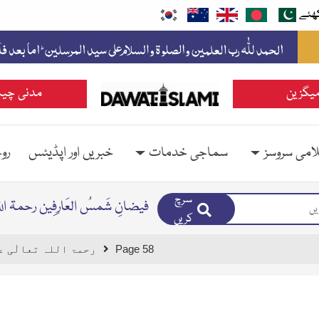
ھئے
یگزین
مدنی چین
امی سروسز
سماجی خدمات
خبریں اور اپڈیٹس
رو
سرچ
فیضانِ شَمسُ العَارِفِین رحمۃ الل
کریں
Page 58
Faizan E Shams Ul Arifeen رحمۃ اللہ تعا