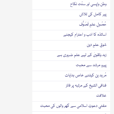
وطن واپسی اور سنّت نکاح
پیر کامل کی تلاش
حُصُولِ علمِ تَصَوُّف
اساتذہ کا ادب و احترام کیجئے
شوقِ علمِ دین
زہد وتقویٰ کے لیے علم ضروری ہے
پیرو مرشد سے محبت
مُرید ین کیلئے خاص ہدایات
فنافی الشیخ کے مرتبہ پر فائز
خلافت
مفتیِ دعوتِ اسلامی سے گھر والوں کی محبت