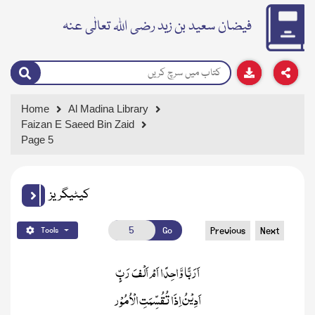
فیضان سعید بن زید رضی اللہ تعالٰی عنہ
Home
Al Madina Library
Faizan E Saeed Bin Zaid
Page 5
کیٹیگریز
Go
Previous
Next
Tools
اَرَبًّا وَّاحِدًا اَمْ اَلْفَ رَبٍّ
اَدِیْنُ اِذَا تُقُسِّمَتِ الْاُمُوْر