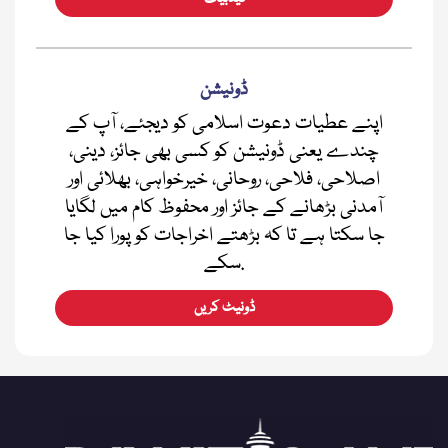
ڈونیشن
اپنے عطیات دعوت اسلامی کو دیجئے، آپ کے
چندے یعنی ڈونیشن کو کسی بھی جائز، دینی،
اصلاحی، فلاحی، روحانی، خیرخواہی، بھلائی اور
آمدنی بڑھانے کے جائز اور محفوظ کام میں لگایا
جا سکتا ہے تا کہ بڑھتے اخراجات کو پورا کیا جا
سکے.
ڈونیٹ کریں