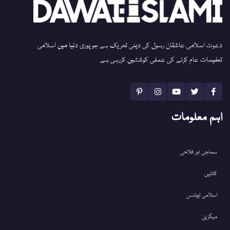
دعوت اسلامی عاشقان رسول کی دینی تحریک ہے جو پوری دنیا میں اسلامی
تعلیمات عام کرنے کی عملی کوششیں کررہی ہے
اہم معلومات
سماجی اور فلاحی
کتابیں
اسلامی ایونٹس
میگزین