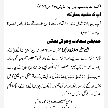
اسدالغابہ،سعیدبن زید القرشی،ج
،ص
)
۴۵۶
۲
(
آپ کا حلیہ مبارکہ
رَضِیَ اللہُ تَعَالٰی عَنْہ
الریاض النضرۃ
آپ
درازقداور گھنے بالوں والے تھے۔
(
،ج
،ص
)
۳۳۹
۲
حقیقی سعادت وخوش بختی
رَضِیَ اللہُ تَعَالٰی عَنْہ
میٹھے میٹھے اسلامی بھائیو!
حضرت سیدنا سعید بن زید
کا نام اسلام لانے سے پہلے اور اسلام لانے کے بعدبھی’’
سعید
‘‘ ہی رہا،گویازمانہ
اللہ
عَزَّ وَجَلَّ
جاہلیت میں صرفآپ کانام’’
سعید
‘‘ تھا لیکن جیسے ہی
کے پیارے
صَلَّی اللہُ تَعَالٰی عَلَیْہِ وَاٰلِہٖ وَسَلَّم
حبیب
کی غلامی میں آئےتو حقیقی سعید یعنی خوش
رَضِیَ اللہُ تَعَالٰی عَنْہ
بخت بن گئے نیز سعادتوں اورخوش بختیوں کی آپ
پرچھماچھم
بارش ہونے لگی اور کیوں نہ ہوکہ
دامنِِ مصطفےٰ سے جو لپٹا یگانہ ہوگیا