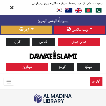
دعوت اسلامی کی دینی خدمات دیگر ممالک میں بھی دیکھئے
ویب سائٹس
اردو
مدنی چینل
کتابیں
القرآن
میڈیا
کورسز
میگزین
ڈونیشن