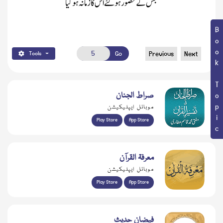
جس کے حضور ہوگئے اُس کا زمانہ ہوگیا
Book Topic
Go
Previous
Next
Tools
صراط الجنان
موبائل ایپلیکیشن
Play Store
App Store
معرفۃ القرآن
موبائل ایپلیکیشن
Play Store
App Store
فیضانِ حدیث