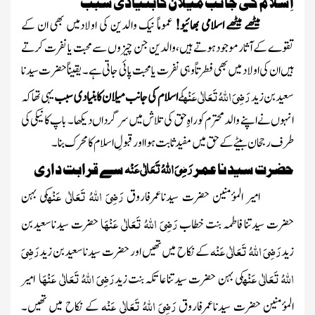
اِسلام کی جانب میلان کابنیادی سبب
میٹھے میٹھے اسلامی بھائیو!
عموماً نیک والدین کی اولادمیں بھی ان کے
تقوے کےآ ثار موجودہوتے ہیں،والدین جن چیزوں سے محبت یانفرت کرتے
ہیں ان کی اولاد میں بھی فطرتاً وہی نفرت یامحبت پائی جاتی ہے۔ یقیناً حضر ت سیدنا
رَضِیَ اللہُ تَعَالٰی عَنْہ
سعید بن زید
کے
اسلام کی جانب میلان کابنیادی سبب
یہی تھاکہ
انہوں نے اپنے والد محترم کو راہِ حق کی تلاش میں سرگرداں دیکھا۔ باپ کانیکی کی
طرف رجحان بیٹے کے حق میں مفید ثابت ہوا اور قبولِ اسلام کا محرک بنا۔
رَضِیَ اللہُ تَعَالٰی عَنْہ
حضرت سیدنا عمر
سے قرابت داری
رَضِیَ اللہُ تَعَالٰی عَنْہ
امیر المؤمنین حضرت سیدناعمرفاروق
کی بہن
رَضِیَ اللہُ تَعَالٰی عَنْہَا
حضرت سیدتنا فاطمہ بنت خطاب
حضرت سیدناسعیدبن
رَضِیَ اللہُ تَعَالٰی عَنْہ
رَضِیَ
زید
کے نکاح میں تھیں اور حضرت سیدناسعیدبن زید
اللہُ تَعَالٰی عَنْہ
رَضِیَ اللہُ تَعَالٰی عَنْہَا
کی بہن حضرت سیدتناعاتکہ بنت زید
امیر
رَضِیَ اللہُ تَعَالٰی عَنْہ
المؤمنین حضرت سیدناعمرفاروق
کے نکاح میں تھیں۔