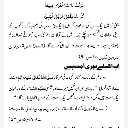
تَرَکْتُ اللَّاتَ وَالْعُزّیٰ جَمِیْعًا
کَذَالِکَ یَفْعَلُ الرَّجُلُ الْبَصِیْر
یعنی کیا میں ایک رب کی اطاعت کروں یا ایک ہزار رب کی ؟جب کہ لوگوں کے
دینی معاملات تقسیم ہو چکے ہیں۔ میں نے تولات وعزیٰ سب جھوٹے خداؤں کو
السیرۃ النبویۃ ،زید بن
چھوڑ دیا ہے۔ اور یقینا ہر بصیرت والا ایسا ہی کرے گا۔
(
عمروبن نفیل،ج
،ص
)
۹۲
۱
آپ اکیلے پوری اُمت ہیں
صَلَّی اللہُ تَعَالٰی عَلَیْہِ وَاٰلِہٖ وَسَلَّم
دو عالم کے مالک و مختار، مکی مدنی سرکار
عَلَیْہِ السَّلَام
نے ارشاد فرمایا :’’ زید بن عمر بن نفیل میرے اور عیسٰی
کے درمیان
ایک امت ہیں، کل بروز قیامت انھیں ایک امت کے طور پر اٹھایا جائے گا۔‘‘
السنن الکبریٰ ،کتاب المناقب ،زید بن عمرو بن نفیل ،الحدیث:
(
،ج
،ص
)
۵۴
۵
۸۱۸۷