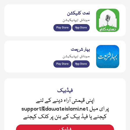
نعت کلیکشن
موبائل ایپلیکیشن
Play Store
App Store
بہار شریعت
موبائل ایپلیکیشن
Play Store
App Store
فیڈبیک
اپنی قیمتی آراء دینے کے لئے
support@dawateislami.net پر ای میل
کیجئے یا فیڈ بیک کے بٹن پر کلک کیجئے
فیڈبیک