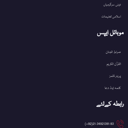
دینی سرگرمیاں
اسلامی تعلیمات
موبائل ایپس
صراط الجنان
القرآن الکریم
پریئر ٹائمز
کلمہ اینڈ دعا
رابطہ کےلئے
21-34921391-93(92+)