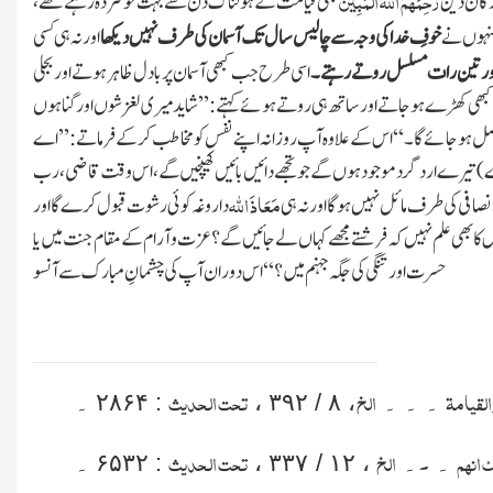
زرگان دین
بھی قیامت کے ہولناک دن سے بہت خوفزدہ رہتے تھے ،
ہوں نے
خوفِ خدا کی وجہ سے چالیس سال تک آسمان کی طرف نہیں دیکھا
اور نہ ہی کسی
ر تین را
مسلسل روتے رہتے ۔
اسی طرح جب کبھی آسمان پر بادل ظاہر ہوتے اور بجلی
ت
اور کبھی کھڑے ہوجاتے اور ساتھ ہی روتے ہوئے کہتے : ’’شاید میری لغزشوں اور گناہوں
 حاصل ہو جائے گا ۔ ‘‘ اس کے علاوہ آپ روزانہ اپنے نفس کو مخاطب کر کے فرماتے : ’’اے
 )
تیرے ارد گرد موجود ہوں گے جو تجھے دائیں بائیں کھینچیں گے ، اس وقت قاضی ، رب
مَعَاذَ اللہ
صافی کی طرف مائل نہیں ہوگا اور نہ ہی
داروغہ کوئی رشوت قبول کرے گا اور
 کا بھی علم نہیں کہ فرشتے مجھے کہاں لے جائیں گے ؟ عزت وآرام کے مقام جنت میں یا
حسرت اور تنگی کی جگہ جہنم میں؟ ‘‘ اس دوران آپ کی چشمانِ مبارک سے آنسو
القیامۃ
الخ
تحت الحدیث
۔ ۔ ۔
،
۸ / ۳۹۲
،
:
۲۸۶۴
۔
ک انھم
۔
الخ
تحت الحدیث
۔
۔
،
۱۲ /
۳۳۷
،
:
۶۵۳۲
۔