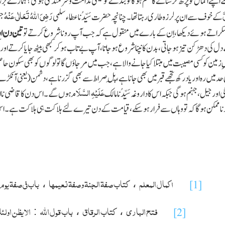
 اپنے اعمال کو پڑھ کر سنانے کا حکم ہوگا تو بندے کو کیسی ندامت وشرمندگی ہوگی؟ ہمارے ب
َ
رَضِیَ اللہُ تَعَالٰی عَنْہُ
کے خوف سے ان پر لرزہ طاری رہتا تھا ۔ چنانچہ حضرت سَیِّدُنا عطاء سلمی
جن
کراتے ہوئے دیکھا ، اِن کے بارے میں منقول ہے کہ جب آپ رونا شروع کرتے تو
تین دن او
دل کی دھڑکن تیز ہوجاتی ، بدن کانپنا شروع ہو جاتا ، آپ بے تاب ہوکر کبھی بیٹھ جایا کرتے 
ِ زمین کو کسی مصیبت میں مبتلا کیا جانے والا ہے ، جب میں مر جاؤں گا تو لوگوں کو بھی سکون
 حد میں رہ اور یاد رکھ تجھے قبر میں بھی جانا ہے ، پلِ صراط سے بھی گزرنا ہے ، دشمن (
یعنی آنکڑے
عَلَیْہِ السَّلَام
 اور جیل ، جہنم ہو گی جبکہ اس کا داروغہ سَیِّدُنا مالک
ہوں گے ۔ اس دن کا قاضی ناان
ڑنا ممکن ہوگا کہ تو وہاں سے فرار ہو سکے ، قیامت کے دن تیرے لئے ہلاکت ہی ہلاکت ہے ۔ اس
اکمال المعلم
کتاب صفۃ الجنۃ وصفۃ نعیمھا
باب فی صفۃ یوم 
،
،
[1]
فتح الباری
کتاب الرقاق
باب قول اللہ
الا یظن اولئ
:
،
،
[2]