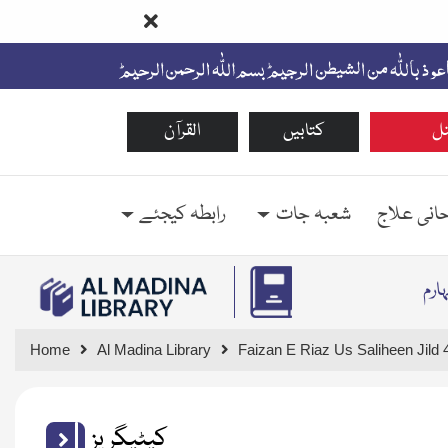
ل
کتابیں
القرآن
حانی علاج
شعبہ جات
رابطہ کیجئے
ارم
Home
Al Madina Library
Faizan E Riaz Us Saliheen Jild 
کیٹیگریز