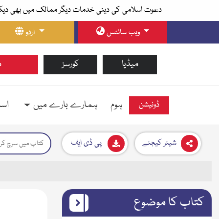
دعوت اسلامی کی دینی خدمات دیگر ممالک میں بھی دیک
ویب سائٹس
اردو
میڈیا
کورسز
م
ہوم
ہمارے بارے میں
اسل
ڈونیشن
شیئر کیجئے
پی ڈی ایف
کتاب کا موضوع