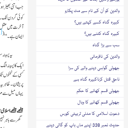
جب اتنی بھیڑ ہوگ
والدین کو اُن کے نام سے مت پکارو
کوئی گردن تک ۔ 
کبیرہ گناہ کسے کہتے ہیں؟
آخرت میں عقل کو 
]
(
کبیرہ گناہ کتنے ہیں؟
ایمان ہے ۔ ‘‘
سب سے بڑا گناہ
یہ پسینہ س
والدین کی نافرمانی
ایک کا پسینہ الگ
جھوٹی گواہی دینے والے کی سزا
کسی کے ٹخنوں تک 
ناحق قتل کرناکبیرہ گناہ ہے
پریشان ۔ ظاہر یہ
جھوٹی قسم کھانے کا حکم
یہاں میل سے مراد 
جھوٹی قسم کھانے کا وبال
میٹھے میٹھے اسلامی ب
دعوت اسلامی کا مدنی تربیتی کورس
گھر سے باہر نہی
حدیث نمبر 338 اپنے ماں باپ کو گالی دینے