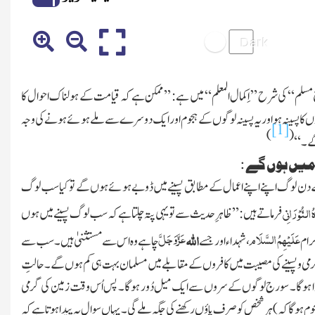
م“ کی شرح ” اِکمال المعلم“ میں ہے : ’’ممکن ہے کہ قیامت کے ہولناک احوال کا
وگوں کا پسینہ ہو اور یہ پسینہ لوگوں کے ہجوم اور ایک دوسرے سے ملے ہوئے ہونے کی وجہ
[1]
)
(
 ۔ ‘‘
یں ہوں گے :
کے دن لوگ اپنے اپنے اعمال کے مطابق پسینے میں ڈوبے ہوئے ہوں گے تو کیا سب لوگ
النُّوْرَانِی
فرماتے ہیں : ’’ظاہرِ حدیث سے تو یہی پتہ چلتا ہے کہ سب لوگ پسینے میں ہوں
عَزَّوَجَلَّ
عَلَیْہِمُ السَّلَام
اللہ
رام
، شہداء اور جسے
چاہے وہ اس سے مستثنیٰ ہیں ۔ سب سے
 اس گرمی و پسینے کی مصیبت میں کافروں کے مقابلے میں مسلمان بہت ہی کم ہوں گے ۔ حالتِ
ا ہوا ہوگا ۔ سورج لوگوں کے سروں سے ایک میل دُور ہوگا ۔ پس اُس وقت زمین کی گرمی
جوم ہوگا کہ )
ہر شخص کو صرف پاؤں رکھنے کی جگہ ملے گی ۔ یہاں سوال یہ پیدا ہوتا ہے کہ