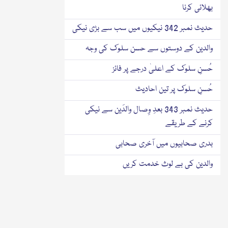
بھلائی کرنا
حدیث نمبر 342 نیکیوں میں سب سے بڑی نیکی
والدین کے دوستوں سے حسن سلوک کی وجہ
حُسنِ سلوک کے اعلیٰ درجے پر فائز
حُسنِ سلوک پر تین احادیث
حدیث نمبر 343 بعدِ وِصال والدَین سے نیکی
کرنے کے طریقے
بدری صحابیوں میں آخری صحابی
والدین کی بے لوث خدمت کریں
بعد وِصال والدین کے ساتھ بھلائی کرنے کاطریقہ
بعدوِصال والدین کے اولاد پر حقوق
حدیث نمبر 344 سَیِّدہ خدیجہ رَضِیَ اللہُ تَعَالٰی