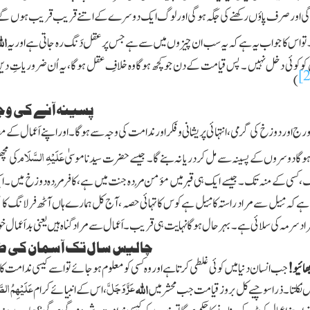
ی اور صرف پاؤں رکھنے کی جگہ ہوگی اور لوگ ایک دوسرے کے اتنے قریب قریب ہوں گے تو پھر
الل
تو اس کا جواب یہ ہے کہ یہ سب ان چیزوں میں سے ہے جس پر عقل دَنگ رہ جاتی ہے اور یہ
کوئی دخل نہیں ۔ پس قیامت کے دن جو کچھ ہوگا وہ خلافِ عقل ہوگا ، یہ اُن ضروریاتِ دین 
[2
)
پسینہ آنے کی وجہ
ورج اور دوزخ کی گرمی ، انتہائی پریشانی وفکر اور ندامت کی وجہ سے ہوگا ۔ اور اپنے اَعمال کے مطاب
عَلَیْہِ السَّلَام
 ہوگا دوسروں کے پسینہ سے مل کر دریا نہ بنے گا ۔ جیسے حضرت سیدنا موسیٰ
کی مچھ
، کسی کے منہ تک ۔ جیسے ایک ہی قبر میں مؤمن مُردہ جنت میں ہے ، کافر مُردہ دوزخ میں 
 ہے کہ مِیل سے مراد راستہ کا مِیل ہے کوس کا تہائی حصہ ، آج کل ہمارے ہاں آٹھ فرلانگ کا
سرمہ کی سلائی ہے ۔ بہرحال ہوگا نہایت ہی قریب ۔ اَعمال سے مراد گناہ ہیں یعنی بداَعمال خواہ
چالیس سال تک آسمان کی طرف
ھائیو !
جب انسان دنیا میں کوئی غلطی کرتا ہے اور وہ کسی کو معلوم ہوجائے تو اسے کیسی ندامت 
عَزَّ وَجَلَّ
عَلَیْہِمُ الص
اللہ
ں نکلتا ۔ ذرا سوچیے کل بروز قیامت جب محشر میں
، اس کے انبیائے کرام