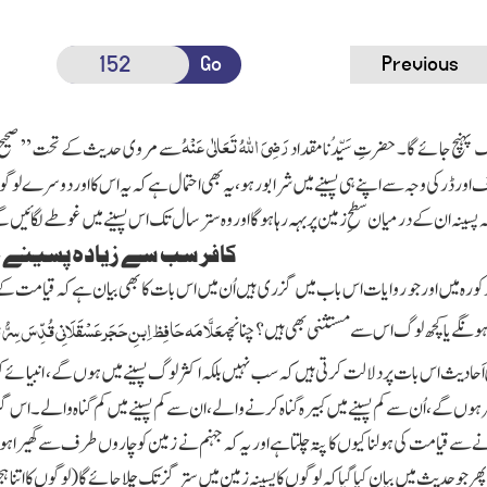
Go
Previous
رَضِیَ اللہُ تَعَالٰی عَنْہُ
 پہنچ جائے گا ۔ حضرتِ سَیِّدُنا مقداد
سے مروی حدیث کے تحت ” صحیح مسل
اور ڈر کی وجہ سے اپنے ہی پسینے میں شرابور ہو ، یہ بھی احتمال ہے کہ یہ اس کا اور دوسرے ل
پسینہ ان کے درمیان سطحِ زمین پر بہہ رہا ہوگااور وہ ستر سال تک اس پسینے میں غوطے لگائیں گے
کافر سب سے زیادہ پسینے م
ورہ میں اور جو روایات اس باب میں گزری ہیں اُن میں اس بات کا بھی بیان ہے کہ قیامت 
عَلَّامَہ حَافِظ اِبنِ حَجَر عَسْقَلَانِی
قُدِّسَ سِرُّہُ 
 ہونگے یا کچھ لوگ اس سے مستثنی بھی ہیں؟ چنانچہ
حادیث اس بات پر دلالت کرتی ہیں کہ سب نہیں بلکہ اکثر لوگ پسینے میں ہوں گے ، انبیائے ک
افر ہوں گے ، اُن سے کم پسینے میں کبیرہ گناہ کرنے والے ، ان سے کم پسینے میں کم گناہ والے ۔
نے سے قیامت کی ہولناکیوں کا پتہ چلتا ہے اور یہ کہ جہنم نے زمین کو چاروں طرف سے گھیر
پھرجو حدیث میں بیان کیا گیا کہ لوگوں کا پسینہ زمین میں ستر گز تک چلا جائے گا
( لوگوں کا اتنا ہ