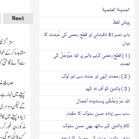
المدینۃ العلمیۃ
Next
پیش لفظ
باب نمبر 41 نافرمانی اور قطع رحمی کی حُرمت کا
ستر گز تک
بیان
مشاہدہ کر کے خوف 
( 1 ) قطع رحمی کرنے والے پر اللہ عَزَّوَجَلَّ کی
سے آئے گا حتی کہ 
لعنت
( 2 ) رحمت اِلہٰی اور جنت سے دور لوگ
حدیثِ مذک
( 3 ) والدین کو اُف نہ کہو
پسینے میں نہارہے
اللہ عَزَّ وَجَلَّکے پسندیدہ اَعمال
گے لیکن دوسری اَ
سب سے زیادہ حسن سلوک کا حقدار
زیادہ پسینے میں ک
مذکورہ پر غور کر
کافر والدین کے ساتھ بھی حسن سلوک
کس بلا کی ہوگی ۔ 
بوڑھے والدین جنت کے حصول کا ذریعہ