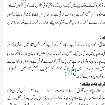
 لوگ الگ الگ پسینے میں کیسے ہوں گے ؟ یعنی کوئی ٹخنوں تک ، کوئی گھٹنوں تک اور
عَزَّوَجَلَّ
ہ
کی عظیم قدرت پر دلالت کرتی ہے اور ایمان اس بات کا تقاضا کرتا ہے کہ اُمورِ
میں سے ہے جس پر ایمان بالغیب یعنی بِن دیکھے ایمان لانا ضروری ہے پس ہمارا اس پر
 :
ق ہوگا ۔ زیادہ گناہ کیے تو پسینہ زیادہ ، کم کیے تو پسینہ کم ۔ بعض شارحین نے فرمایا کہ ہر
لی سے پانی میں طاق بن گیا ۔ بعض نے فرمایا کہ تمام پسینوں کا دریا بن جائے گا مگر یہ دریا
۔ ایک چار پائی پر دو آدمی سورہے ہیں ایک اچھی خواب سے خوش ہے دوسرا بری خواب سے
 میل ہوتا ہے ، عرب میں پانچ فرلانگ کا جسے
کیلو کہتے ہیں ۔ بعض شارحین نے فرمایا کہ
[3]
)
(
 کفر ہو یا دوسرے گناہ ۔ ‘‘
 نہ دیکھا :
کا سامنا کرنا پڑتا ہے ، مخلوق کے سامنے ندامت کے خوف سے بسا اوقات وہ کئی کئی دن تک
َّلٰوۃُ وَالسَّلَام
رَحِمَہُمُ اللہُ السَّلَام
، اولیائے عظام
اور تمام نیک لوگوں ودیگر خلق خدا کے
رَحِمَہُمُ اللہُ الْمُبِیْن