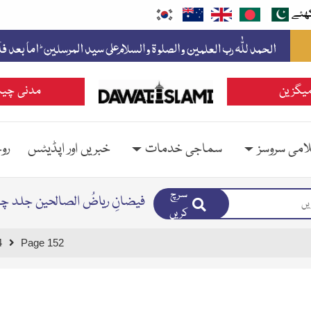
ھئے
یگزین
مدنی چین
امی سروسز
سماجی خدمات
خبریں اور اپڈیٹس
رو
سرچ
فيضانِ رياضُ الصالحين جلد چہ
کریں
4
Page 152