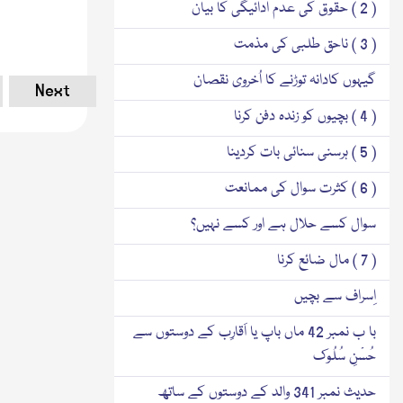
( 2 ) حقوق کی عدم ادائیگی کا بیان
( 3 ) ناحق طلبی کی مذمت
گیہوں کادانہ توڑنے کا اُخروی نقصان
Next
( 4 ) بچیوں کو زندہ دفن کرنا
( 5 ) ہرسنی سنائی بات کردینا
( 6 ) کثرت سوال کی ممانعت
سوال کسے حلال ہے اور کسے نہیں؟
( 7 ) مال ضائع کرنا
اِسراف سے بچیں
با ب نمبر 42 ماں باپ یا اَقارِب کے دوستوں سے
حُسْنِ سُلُوک
حدیث نمبر 341 والد کے دوستوں کے ساتھ