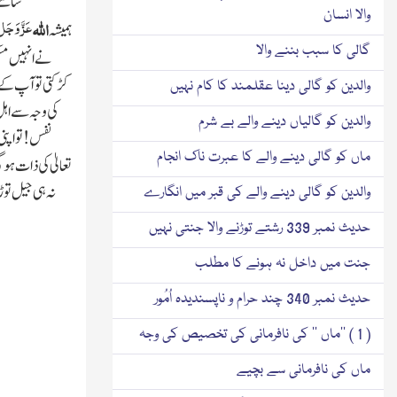
سامنے
والا انسان
عَزَّ وَجَلّ
اللہ
ہمیشہ
گالی کا سبب بننے والا
نے انہیں مس
کڑکتی تو آپ کے 
والدین کو گالی دینا عقلمند کا کام نہیں
کی وجہ سے اہل
والدین کو گالیاں دینے والے بے شرم
نفس ! تو اپنی
ماں کو گالی دینے والے کا عبرت ناک انجام
تعالیٰ کی ذات ہو گی
نہ ہی جیل تو
والدین کو گالی دینے والے کی قبر میں انگارے
حدیث نمبر 339 رشتے توڑنے والا جنتی نہیں
جنت میں داخل نہ ہونے کا مطلب
حدیث نمبر 340 چند حرام و ناپسندیدہ اُمُور
( 1 ) ’’ماں ‘‘ کی نافرمانی کی تخصیص کی وجہ
ماں کی نافرمانی سے بچیے