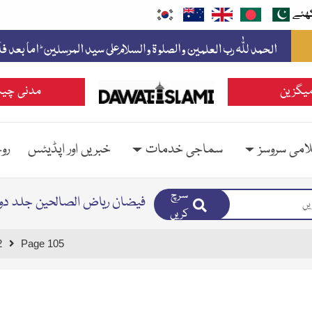
ھئے
یگزین
مدنی چین
امی سروسز
سماجی خدمات
خبریں اور اپڈیٹس
رو
سرچ
فیضان ریاض الصالحین جلد دوئ
کریں
2
Page 105