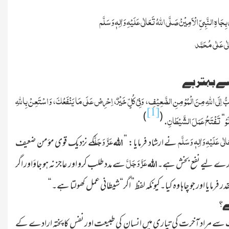
ِجَاہِ النَّبِیِّ الْاَمِیْنْ
صَلَّی اللہُ تَعَالٰی عَلَیْہِ وَاٰلِہٖ وَسَلَّم
ٰی عَلٰی مُحَمَّد
سے بہتر ہے
َاَحَبُّ اِلَی اللّٰہِ مِنَ الْمُوْ مِنِ الضَّعِیْفِ، وَفِیْ کُلٍّ خَیْرٌ، اِحْرِصْ عَلَی مَا یَنْفَعُکَ، وَاسْتَعِنْ بِاللّٰہِ
[1]
)
(
َوْ
تَفْتَحُ عَمَلَ الشَّیْطَانِ
.
“
لٰی عَلَیْہِ وَاٰلِہٖ وَسَلَّم
عَزَّ وَجَلَّ
اللہ
نے ارشاد فرمایا:
’’
کے نزدیک قوی مؤمن ضعیف
عَزَّ وَجَلَّ
اللہ
 تمہارے لیے نفع بخش ہے۔
سے مدد طلب کرو اور عاجز نہ ہو جاؤاور اگر
 فرمایا اور جو چاہا وہ کیا۔کیونکہ لفظ ”اگر“شیطانی عمل کھولتا ہے۔ ‘‘
ے؟
سے مراد آخرت کی تیاری میں انسان کی طبیعت اور نفس کا پختہ ارادے کے