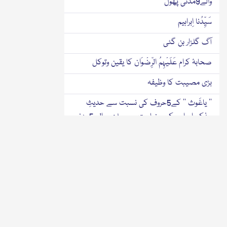
والے9مدنی پھول
سَیِّدُنا اِبراہیم
آگ گلزار بن گئی
صحابۂ کرام عَلَیْہِمُ الرِّضْوَان کا یقین وتوکل
بڑی مصیبت کا وظیفہ
’’ یاغَوث ‘‘ کے5حروف کی نسبت سے حدیثِ
مذکور اور اس کی وضاحت سے ملنے والے5مدنی
پھول
جَنَّتِیُوں کے دِلوں کی حالت
پرندوں کے دلوں سے تشبیہ کی وجہ
پرندوں کی چند خوبیاں
توکل بہترین چیز ہے