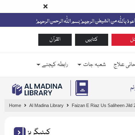
ل
کتابیں
القرآن
حانی علاج
شعبہ جات
رابطہ کیجئے
م
Home
Al Madina Library
Faizan E Riaz Us Saliheen Jild 
کیٹیگریز