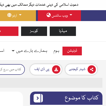
دعوت اسلامی کی دینی خدمات دیگر ممالک میں بھی دیک
ویب سائٹس
اردو
میڈیا
کورسز
م
ہوم
ہمارے بارے میں
اسل
ڈونیشن
شیئر کیجئے
پی ڈی ایف
کتاب کا موضوع