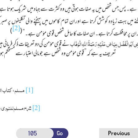
ا ہے۔ پس جس شخص میں یہ صفات ہوتی ہیں وہ کثرت سے جہاد میں شریک ہوتا ہے، 
میں بہت زیادہ کوشش کرتا ہے اور ان تمام کاموں میں پہنچنے والی تکلیفوں پر صبر 
[2]
)
(
ر ان پر محافظت کرتا ہے۔ ان صفات کا حامل شخص قوی مؤمن ہے۔ ‘‘
ضِی اَبُو الْفَضْل عِیَاض
عَلَیْہِ رَحْمَۃُ اللّٰہِ الْوَھَّاب
نے قوی مؤمن کی دو تعریفات ذکر فرمائی 
تعریف یہ ہے کہ ’’ قوی مؤمن وہ شخص ہے جو مالی اعتبار سے مستحکم ہو
مسلم
کتاب ال
،
[1]
شرح مسلم للنووی
،
[2]
Go
Previous