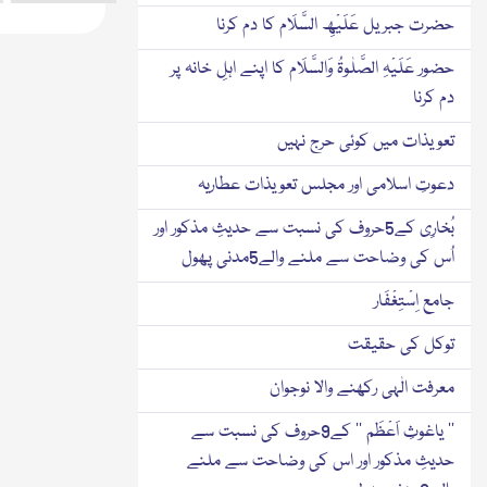
حضرت جبریل عَلَیْھِ السَّلَام کا دم کرنا
حضور عَلَیْہِ الصَّلٰوۃُ وَالسَّلَام کا اپنے اہلِ خانہ پر
دم کرنا
تعویذات میں کوئی حرج نہیں
دعوتِ اسلامی اور مجلس تعویذات عطاریہ
بُخارِی کے5حروف کی نسبت سے حدیثِ مذکور اور
اُس کی وضاحت سے ملنے والے5مدنی پھول
جامع اِسْتِغْفَار
توکل کی حقیقت
معرفت الٰہی رکھنے والا نوجوان
’’ یاغوثِ اَعْظَم ‘‘ کے9حروف کی نسبت سے
حدیثِ مذکور اور اس کی وضاحت سے ملنے