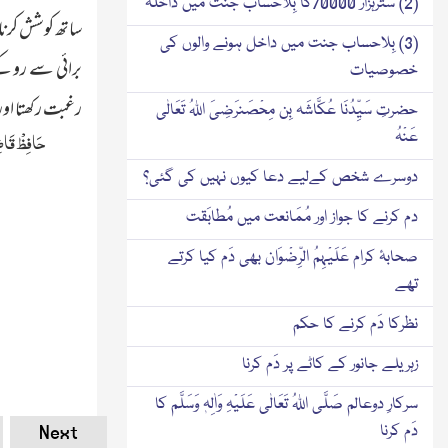
(2) سترہزار 70000کا بِلاحساب جنت میں داخلہ
ساتھ کوشش کرن
(3) بِلاحساب جنت میں داخل ہونے والوں کی
برائی سے روکنے 
خصوصیات
رغبت رکھتا او
حضرتِ سَیِّدُنَا عُکَّاشَہ بِن مِحْصَنرَضِیَ اللہُ تَعَالٰی
حَافِظْ قَا
عَنْہُ
دوسرے شخص کےلیے دعا کیوں نہیں کی گئی؟
دم کرنے کا جواز اور مُمَانعت میں مُطابَقت
صحابۂ کرام عَلَیْہِمُ الرِّضْوَان بھی دَم کیا کرتے
تھے
نظرکا دَم کرنے کا حکم
زہریلے جانور کے کاٹے پر دَم کرنا
سرکارِ دوعالم صَلَّی اللہُ تَعَالٰی عَلَیْہِ وَاٰلِہٖ وَسَلَّم کا
Next
دَم کرنا