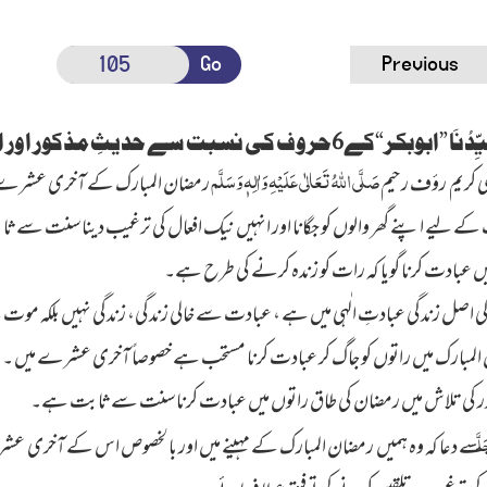
Go
Previous
ِّدُنَا ”ابوبکر“کے
6
حروف کی نسبت سے حدیثِ مذکور اور
صَلَّی اللہُ تَعَالٰی عَلَیْہِ وَاٰلِہٖ وَسَلَّم
ی کریم رؤف رحیم
رمضان المبارک کے آخری عشرے 
ے لیے اپنے گھر والوں کو جگانا اور انہیں نیک افعال کی ترغیب دینا سنت سے
 عبادت کرنا گویا کہ رات کو زندہ کرنے کی طرح ہے۔
ی اصل زندگی عبادتِ الٰہی میں ہے ، عبادت سے خالی زندگی، زندگی نہیں بلکہ مو
لمبارک میں راتوں کو جاگ کر عبادت کرنا مستحب ہے خصوصاً آخری عشرے میں ۔
 کی تلاش میں رمضان کی طاق راتوں میں عبادت کرنا سنت سے ثابت ہے۔
لَّ
سے دعا کہ وہ ہمیں رمضان المبارک کے مہینے میں اور بالخصوص اس کے آخری عشرے 