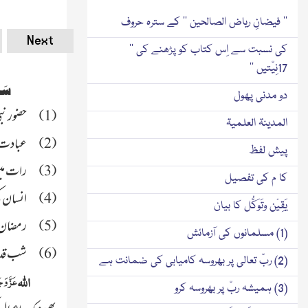
’’ فیضانِ ریاض الصالحین ‘‘ کے سترہ حروف
Next
کی نسبت سے اِس کتاب کو پڑھنے کی ’’
17نِیّتیں ‘‘
سَی
دو مدنی پھول
حضور نب
(1)
المدینۃ العلمیۃ
عبادت ک
(2)
پیش لفظ
رات میں
(3)
کا م کی تفصیل
انسان ک
(4)
یَقِیْن وتَوَکُّل کا بیان
رمضان ا
(5)
(1) مسلمانوں کی آزمائش
شب قدر
(6)
(2) ربّ تعالی پر بھروسہ کامیابی کی ضمانت ہے
عَزَّ وَجَ
اللہ
(3) ہمیشہ ربّ پر بھروسہ کرو