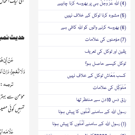
بھی نیک اعما
(4) اللہ عَزَّ وَجَلَّ ہی پر بھروسہ کرنا چاہیے
(5) مشورہ کرنا توکل کے خلاف نہیں
(6) بھروسہ کرنے والوں کو اللہ کافی ہے
حدیث نمبر 
(7) مؤمنوں کی علامات
یقین اور توکل کی تعریف
عَنْ اَبِیْ ہُ
توکل کیسے حاصل ہو؟
وَلَا تَعْجِزْ، وَاِنْ اَ
کسب ِمَعَاش توکل کے خلاف نہیں
ترجمہ
:ح
مُتَوَکِّل کی علامات
مؤمن سے بہتر ا
رِزق دس 10دن سے منتظر تھا
تمہیں کوئی مصیبت پ
رسول اللہ کے سامنے اُمَّتُوں کا پیش ہونا
(1) رسول اللہ کے سامنے اُمَّتُوں کا پیش ہونا
عَلَّامَہ اَب