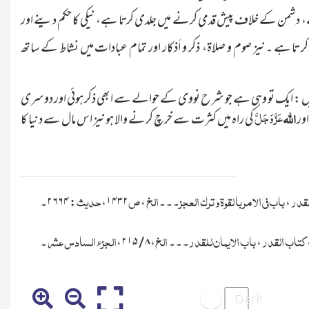
دشمن کے خلاف پیش قدمی کرنے میں جلدی کرتا ہے، نیکی کا حکم دینے اور
کر تا ہے ۔نیز صوم و صلاۃ، ذکر و اَذکار اور تمام عبادات میں نشاط کے ساتھ
ہیں : ایک تو وہی ہے جو شرح نووی کے حوالے سے ابھی ذکر ہوئی اور دوسری
عَزَّ وَجَلَّ
اللہ
اور
کی راہ میں کثرت سے خرچ کرنے والا ہونیز اس مال سے دنیا کا
قدر
باب فی الامر با لقوۃ و ترک العجز
الخ
ص
حدیث
،
۔۔۔
،
۱۴۳۲،
:
۲۶۶۴
۔
کتاب القدر
باب الایمان للقدر
الخ
الجزء السادس عشر
،
۔۔۔
،
۸
۲۱۵
،
۔
/