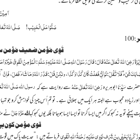
ل کی ترغیب و تلقین کرنے کی توفیق عطا فرمائے۔
آمِیْنْ ب
صَلُّوْا عَلَی الْحَبِیْب! صَلَّی اللہُ تَعَال
:
100
قَوِی مُؤمن ضعیف مُؤمن 
رَیْرَۃَ رَضِیَ اللّٰہُ تَعَالٰی عَنْہُ قَالَ: قَالَ رَسُوْلُ اللّٰہِ صَلَّی اللّٰہُ عَلَیْہِ وَسَلَّمَ :الْمُؤْمِنُ الْقَوِیُّ خَیْرٌ و
صَابَکَ شَیْء ٌ فَلَا تَقُلْ:لَوْ اَنِّیْ فَعَلْتُ کَانَ کَذَا وَکَذَا، ولٰکِنْ قُلْ:قَدَّرَ اللّٰہُ وَمَا شَاء َ فَعَلَ، فَاِنَّ
ل
”
رسول
اللہ
صَلَّی اللہُ تَعَا
رَضِیَ اللّٰہُ تَعَالٰی عَنْہُ
ضرت سَیِّدُنَا ابوہریرہ
سے روایت ہے کہ
ور زیادہ محبوب ہے البتہ ہر ایک میں بھلائی ہے۔ تو تم اُس چیز کی خواہش کرو جو
عَزَّ وَجَلَّ
اللہ
ہنچے تو یہ نہ کہوکہ اگر میں ایسا کرتا تو ایسا ایسا ہوجاتا بلکہ یوں کہو کہ
نے مقدر
قوی مؤمن کون ہ
ُو زَکَرِیَّا یَحْیٰی بِنْ شَرَف نَوَوِی
عَلَیْہِ رَحْمَۃُ اللّٰہِ الْقَوِی
فرماتے ہیں : ’’ حدیث پاک میں ق
وت 