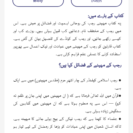
Malay
Dutch
کتاب کے بارے میں:
یہ کتاب مہینے رجب کی روحانی اہمیت اور فضائل پر مبنی ہے۔ اس
میں رجب کے مختلف نام، دعائیں کب قبول ہوتی ہیں، روزے کب اور
کیسے رکھے جائیں، اور رجب کے کونڈے کی تفصیل بیان کی گئی ہے۔
کتاب قارئین کو رجب کے مہینے میں عبادت اور نیک اعمال سے بھرپور
استفادہ کرنے کا عملی علم فراہم کرتی ہے۔
رجب کے مہینے کے فضائل کیا ہیں؟
• رجب اسلامی کیلنڈر کے چار اشھرِ حرم (مقدس مہینوں) میں سے ایک
ہے۔
•قرآن میں اللہ تعالیٰ فرماتا ہے کہ ( ان مہینوں میں اپنی جان پر ظلم نہ
کرو) — اس سے یہ معلوم ہوتا ہے کہ ان مہینوں میں گناہوں کی
سنگینی زیادہ ہوتی ہے۔
• علماء کا کہنا ہے کہ رجب نیکی کے بیج بوتے جانے کا مہینہ ہے،
تاکہ انسان شعبان میں اپنی عبادات کو بڑھا کر رمضان کے لیے تیار ہو