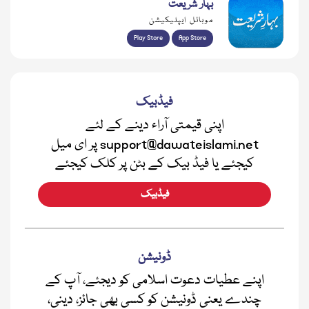
بہار شریعت
موبائل ایپلیکیشن
Play Store
App Store
فیڈبیک
اپنی قیمتی آراء دینے کے لئے
support@dawateislami.net پر ای میل
کیجئے یا فیڈ بیک کے بٹن پر کلک کیجئے
فیڈبیک
ڈونیشن
اپنے عطیات دعوت اسلامی کو دیجئے، آپ کے
چندے یعنی ڈونیشن کو کسی بھی جائز، دینی،