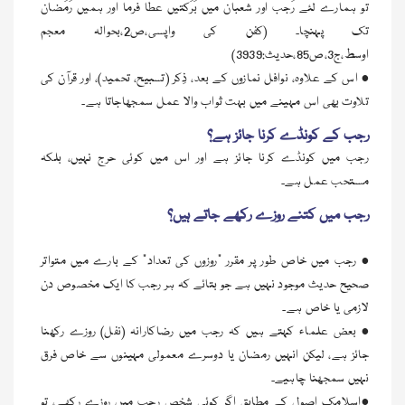
تو ہمارے لئے رَجب اور شعبان میں بَرَکتیں عطا فرما اور ہمیں رَمَضان
تک پہنچا۔ (کفن کی واپسی،ص2،بحوالہ معجم
اوسط،ج3،ص85،حدیث:3939)
• اس کے علاوہ، نوافل نمازوں کے بعد، ذِکر (تسبیح، تحمید)، اور قرآن کی
تلاوت بھی اس مہینے میں بہت ثواب والا عمل سمجھاجاتا ہے۔
رجب کے کونڈے کرنا جائز ہے؟
رجب میں کونڈے کرنا جائز ہے اور اس میں کوئی حرج نہیں، بلکہ
مستحب عمل ہے۔
رجب میں کتنے روزے رکھے جاتے ہیں؟
• رجب میں خاص طور پر مقرر “روزوں کی تعداد” کے بارے میں متواتر
صحیح حدیث موجود نہیں ہے جو بتائے کہ ہر رجب کا ایک مخصوص دن
لازمی یا خاص ہے۔
• بعض علماء کہتے ہیں کہ رجب میں رضاکارانہ (نفل) روزے رکھنا
جائز ہے، لیکن انہیں رمضان یا دوسرے معمولی مہینوں سے خاص فرق
نہيں سمجھنا چاہیے۔
•اسلامک اصول کے مطابق اگر کوئی شخص رجب میں روزے رکھے، تو