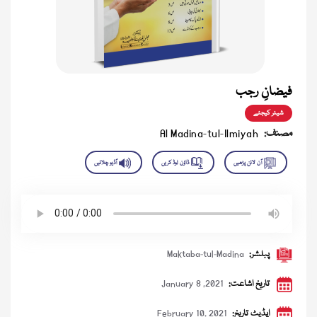
فیضانِ رجب
شیئر کیجئے
مصنف:
Al Madina-tul-Ilmiyah
پبلشر:
Maktaba-tul-Madina
تاریخ اشاعت:
January 8 ,2021
اپڈیٹ تاریخ:
February 10, 2021