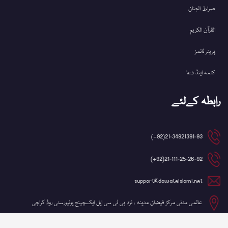
صراط الجنان
القرآن الکریم
پریئر ٹائمز
کلمہ اینڈ دعا
رابطہ کےلئے
21-34921391-93(92+)
21-111-25-26-92(92+)
support@dawateislami.net
عالمی مدنی مرکز فیضان مدینہ ، نزد پی ٹی سی ایل ایکسچینج یونیورسٹی روڈ کراچی
©کاپی رائٹ 2026 شعبہ آئی ٹی، دعوتِ اسلامی