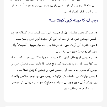
اسے عام نفل روزوں کی نیت سے رکھے، اور ایسے روزے جو سُنَّت یا فرض
ہوں، ان پر کوئی تضاد نہ ہو۔
رجب اللہ کا مہینہ کیوں کہلاتا ہے؟
• رجب کو بعض علماء “اللہ کا مہینہ” اس لیے کہتے ہیں کیونکہ یہ چار
مقدس مہینوں میں شامل ہے اور اس کی حرمت قرآن میں واضح ہے۔
•سورۃ التوبہ کی آیت میں اللہ فرماتا ہے کہ چار مہینے “حرمت” والے
ہیں، اور رجب ان میں سے ایک ہے۔
•اس مہینے کو روحانی تیاری کا مہینہ سمجھا جاتا ہے، جیسا کہ علماء
نے کہا ہے کہ رجب عبادت کے بیج بونے کا وقت ہے، شعبان میں ان
بیجوں کو سنوارا جاتا ہے، اور رمضان میں ان بیجوں کا پھل ملتا ہے۔
•بعض روایات اور علماء کے نزدیک، رجب میں وہ اہم اسلامی واقعات
بھی پیش آئے ہیں (جیسے اسراء و معراج)، جو اس مہینے کی روحانی
اہمیت کو مزید بڑھاتے ہیں