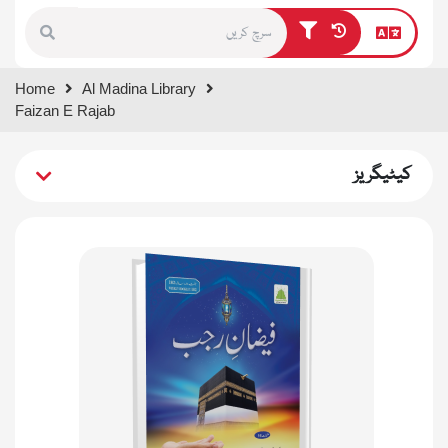
Type 1 or more characters for
Home
Al Madina Library
results.
Faizan E Rajab
کیٹیگریز