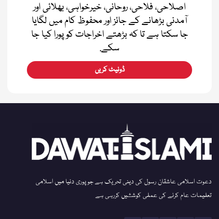
اصلاحی، فلاحی، روحانی، خیرخواہی، بھلائی اور
آمدنی بڑھانے کے جائز اور محفوظ کام میں لگایا
جا سکتا ہے تا کہ بڑھتے اخراجات کو پورا کیا جا
سکے.
ڈونیٹ کریں
دعوت اسلامی عاشقان رسول کی دینی تحریک ہے جو پوری دنیا میں اسلامی
تعلیمات عام کرنے کی عملی کوششیں کررہی ہے