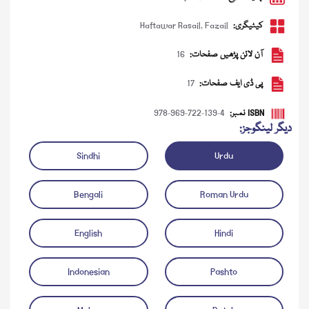
کیٹیگری:
Fazail
,
Haftawar Rasail
آن لائن پڑھیں صفحات:
16
پی ڈی ایف صفحات:
17
ISBN نمبر:
978-969-722-139-4
دیگر لینگوجز:
Sindhi
Urdu
ڈاؤن لوڈ کریں
آڈیو چلائیں
Bengali
Roman Urdu
English
Hindi
Indonesian
Pashto