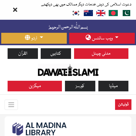
دعوت اسلامی کی دینی خدمات دیگر ممالک میں بھی دیکھئے
ویب سائٹس
اردو
مدنی چینل
کتابیں
القرآن
میڈیا
کورسز
میگزین
ڈونیشن