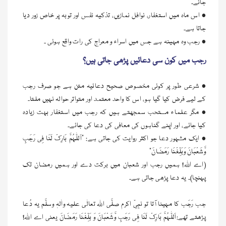
جائے۔
• اس ماہ میں استغفار، نوافل نمازیں، تذکیہ نفس اور توبہ پر خاص زور دیا
جاتا ہے۔
• رجب وہ مہینہ ہے جس میں اسراء و معراج کی رات واقع ہوئی ۔
رجب میں کون سی دعائیں پڑھی جاتی ہیں؟
• شرعی طور پر کوئی مخصوص صحیح دعائیہ متن ہے جو صرف رجب
کے لیے فرض کیا گیا ہو، اس کا واحد معتمد اور متواتر حوالہ نہيں ملتا۔
• مگر علماء مستحب سمجھتے ہیں کہ رجب میں استغفار بہت زیادہ
کیا جائے، اور اپنے گناہوں کی معافی کی دعا کی جائے۔
• ایک مشہور دعا جو اکثر روایت کی جاتی ہے: “اَللّٰہُمَّ بَارِکْ لَنَا فِی رَجَبٍ
وَّشَعْبَانَ وَبَلِّغْنَا رَمَضَانَ”
(اے اللہ! ہمیں رجب اور شعبان میں برکت دے اور ہمیں رمضان تک
پہنچا)۔ یہ دعا پڑھی جاتی ہے۔
جب رَجَب کا مہینا آتا تو نبِیِّ اکرم صلَّی اللہ تعالٰی علیہ واٰلہٖ وسلَّم یہ دُعا
پڑھتے تھے:اَللّٰہُمَّ بَارِکْ لَنَا فِی رَجَبٍ وَّشَعْبَانَ وَ بَلِّغْنَا رَمَضَانَ یعنی اے اللہ!