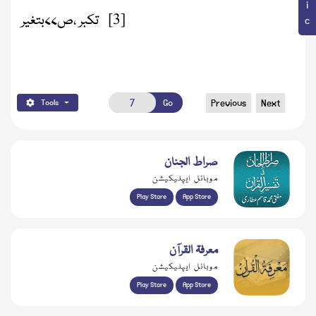
[3]
تکبر ،ص۷۷بتغیر
Go
Previous
Next
Tools
صراط الجنان
موبائل ایپلیکیشن
Play Store
App Store
معرفۃ القرآن
موبائل ایپلیکیشن
Play Store
App Store