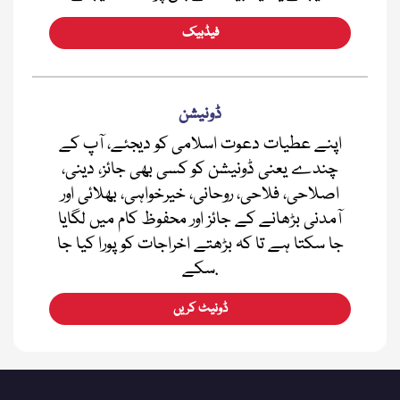
فیڈبیک
ڈونیشن
اپنے عطیات دعوت اسلامی کو دیجئے، آپ کے
چندے یعنی ڈونیشن کو کسی بھی جائز، دینی،
اصلاحی، فلاحی، روحانی، خیرخواہی، بھلائی اور
آمدنی بڑھانے کے جائز اور محفوظ کام میں لگایا
جا سکتا ہے تا کہ بڑھتے اخراجات کو پورا کیا جا
سکے.
ڈونیٹ کریں