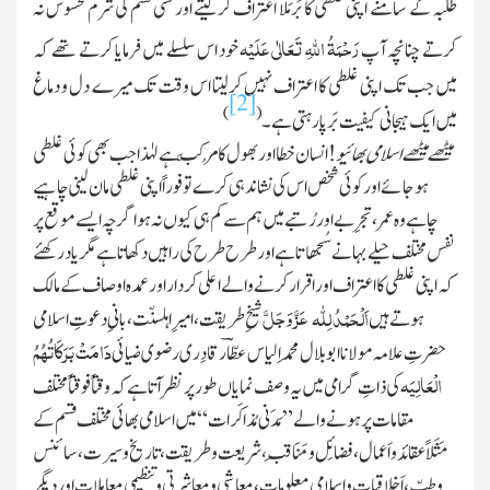
طلبہ کے سامنے اپنی غلطی کا بَرمَلا اعتراف کرلیتے اور کسی قسم کی شرم محسوس نہ
رَحْمَۃُ اللہِ تَعَالٰی عَلَیْہ
کرتے چنانچہ آپ
خود اس سلسلے میں فرمایا کرتے تھے کہ
مىں جب تک اپنى غلطى کا اعتراف نہىں کرلىتا اس وقت تک مىرے دل و دماغ
[2]
)
(
مىں اىک ہىجانى کىفىت بَرپا رہتى ہے ۔
میٹھے میٹھے اسلامی بھائیو
! انسان خطااور بھول کا مُرکَّب ہے لہٰذا جب بھی کوئی غلطی
ہوجائے اور کوئی شخص اس کی نشاندہی کرے تو فوراً اپنی غلطی مان لینی چاہیے
چاہے وہ عمر ،تجرِبے اور رُتبے میں ہم سے کم ہی کیوں نہ ہواگرچہ ایسے موقع پر
نفس مختلف حیلے بہانے سُجھاتا ہے اور طرح طرح کی راہیں دکھاتا ہے مگر یاد رکھئے
کہ اپنی غلطی کا اعتراف اوراقرار کرنے والے اعلی کردار اور عمدہ اوصاف کے مالک
عَزَّ وَجَلَّ
اَلْحَمْدُ لِلّٰہ
ہوتے ہیں
شیخِ طریقت، امیرِ اہلسنّت، بانیِ دعوتِ اسلامی
دَامَتْ بَرَکَاتُہُمُ
حضرتِ علامہ مولانا ابوبلال محمداِلیاس عطّاؔر قادِری رضوی ضیائی
الْعَالِیَہ
کی ذاتِ گرامی میں یہ وصف نمایاں طور پر نظر آتا ہے کہ وقتاً فوقتاً مختلف
مقامات پر ہونے والے ”مَدَنی مُذاکَرات“ میں اسلامی بھائی مختلف قسم کے
مَثَلاًعقائدو اَعمال، فضائِل و مَنَاقِب، شریعت و طریقت ، تاریخ وسیرت، سائنس
وطِبّ ، اَخلاقیات و اِسلامی معلومات، معاشی و معاشرتی و تنظیمی معاملات اور دیگر