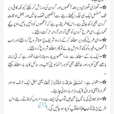
…
٭
تھوڑی تھوڑی دیر بعد آنکھوں اور گردن کی ورزش کر لیجئے کیونکہ کافی دیر
تک مسلسل ایک ہی جگہ دیکھتے رہنے سے آنکھیں تھک جاتیں اور بعض اوقات
گردن بھی دُکھ جاتی ہے ۔اس کا طریقہ یہ ہے کہ آنکھوں کو دائیں بائیں،اوپر نیچے
گھمائيے ۔اسی طرح گردن کو بھی آہستہ آہستہ حرکت دیجئے ۔
…
٭
اسی طرح کچھ دیر مُطالَعَہ کر کے دُرود شریف پڑھنا شروع کردیجئے اور جب
آنکھوں وغیرہ کوکچھ آرام مل جائے تو پھرمُطالَعَہ شروع کر دیجئے ۔
…
٭
ایک بار کے مُطالَعَہ سے سارا مضمون یاد رہ جانا بَہُت دُشوار ہے کہ فی زمانہ
ہاضمے بھی کمزوراور حافظے بھی کمزور ! لہٰذا دینی کتب ورسائل کا بار بارمُطالَعَہ کیجئے
۔
اَلسَّبْقُ حَرْفٌ وَ التَّکْرَارُ اَلْفٌ
…
٭
مقولہ ہے :
یعنی سبق ایک حرف ہو اور
تکرار
( یعنی دُہرائی )
ایک ہزار بار ہونی چاہئے ۔
…
٭
جو بھلائی کی باتیں پڑھی ہیں ثواب کی نیّت سے دوسروں کو بتاتے رہئے ، اس
[1]
عَزَّ وَجَلَّ
اِنْ شَآءَ
اللہ
)
(
طرح
آپ کو یاد ہو جائیں گی۔