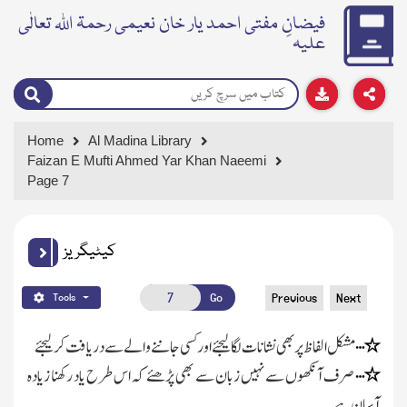
فیضانِ مفتی احمد یار خان نعیمی رحمۃ اللہ تعالٰی
علیہ
Home
Al Madina Library
Faizan E Mufti Ahmed Yar Khan Naeemi
Page 7
کیٹیگریز
Go
Previous
Next
Tools
…
٭
مشکل الفاظ پر بھی نشانات لگا لیجئے اور کسی جاننے والے سے دریافت کر لیجئے
…
٭
صرف آنکھوں سے نہیں زبان سے بھی پڑھئے کہ اس طرح یاد رکھنا زیادہ
آسان ہے ۔