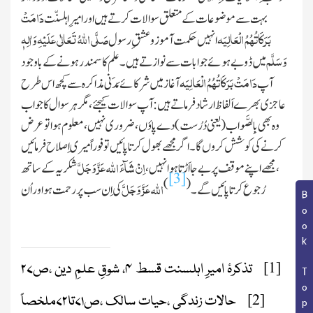
دَامَتْ
بہت سے موضوعات کے متعلق سوالات کرتے ہیں اورامیرِاہلسنّت
بَرَکَاتُہُمُ الْعَالِیَہ
صَلَّی اللہُ تَعَالٰی عَلَیْہِ وَاٰلِہٖ
انہیں حکمت آموزو عشقِ رسول
وَسَلَّم
میں ڈوبے ہوئے جوابات سے نوازتے ہیں۔علم کا سمندر ہونے کے باوجود
دَامَتْ بَرَکَاتُہُمُ الْعَالِیَہ
آپ
آغاز میں شرکائے مَدَنی مذاکرہ سے کچھ اس طرح
عاجزی بھرے اَلفاظ ارشاد فرماتے ہیں : آپ سوالات کیجئے ،مگر ہرسوال کا جواب
وہ بھی باِلصَّواب
(یعنی دُرُست)
دے پاؤں، ضروری نہیں،معلوم ہوا تو عرض
کرنے کی کوشش کروں گا۔ اگر مجھے بھول کرتا پائیں تو فوراً میری اِصلاح فرمائیں
عَزَّ وَجَلَّ
اِنْ شَآءَ
اللہ
،مجھے اپنے موقف پر بے جا اَڑتا ہوا نہیں ،
شکریہ کے ساتھ
[3]
)
(
عَزَّ وَجَلَّ
اللہ
رُجوع کرتا پائیں گے ۔
کی اِن سب پر رحمت ہو اور اُن
Book Topic
[1]
تذکرۂ اميرِِ اہلسنت قسط ۴، شوقِ علمِ دین ،ص
۲۷
[2]
حالات زندگی ،حیات سالک ،ص۷۱تا۷۲ملخصاً