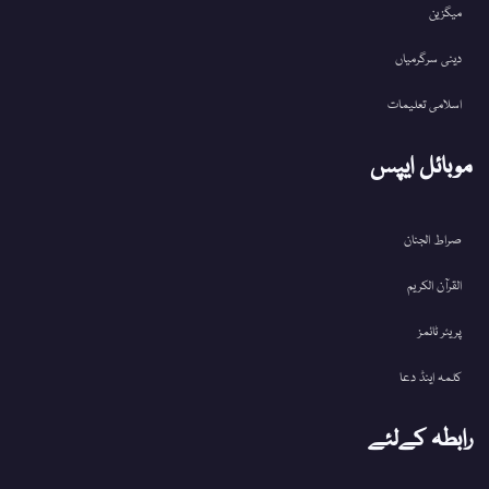
میگزین
دینی سرگرمیاں
اسلامی تعلیمات
موبائل ایپس
صراط الجنان
القرآن الکریم
پریئر ٹائمز
کلمہ اینڈ دعا
رابطہ کےلئے