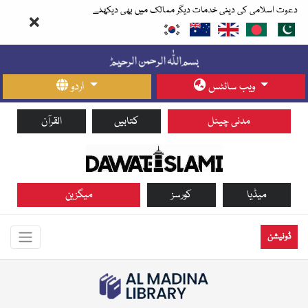
دعوت اسلامی کی دینی خدمات دیگر ممالک میں بھی دیکھئے
ویب سائٹس
اردو
مدنی چینل
کتابیں
القرآن
میڈیا
کورسز
میگزین
ڈونیشن