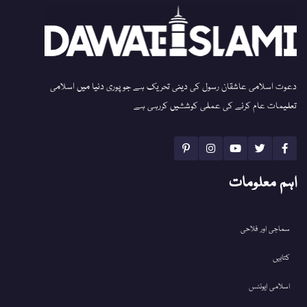
دعوت اسلامی عاشقان رسول کی دینی تحریک ہے جو پوری دنیا میں اسلامی
تعلیمات عام کرنے کی عملی کوششیں کررہی ہے
اہم معلومات
سماجی اور فلاحی
کتابیں
اسلامی ایونٹس