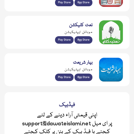
Play Store
App Store
نعت کلیکشن
موبائل ایپلیکیشن
Play Store
App Store
بہار شریعت
موبائل ایپلیکیشن
Play Store
App Store
فیڈبیک
اپنی قیمتی آراء دینے کے لئے
support@dawateislami.net پر ای میل
کیجئے یا فیڈ بیک کے بٹن پر کلک کیجئے