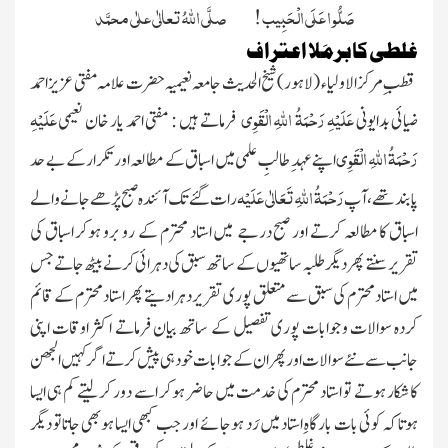
صَلُّو ا عَلَی الْحَبِیب ! صلَّی اللہُ تعالٰی علٰی محمَّد
غلطی کا برمَلا اعتراف
قطبِ مرکزالاولیاء
(لاہور)
شیخ الحدیث جامعہ نعیمیہ حضرت علامہ مفتى عزىز احمد
عَلَیْہِ رَحْمَۃُ اللہِ الْقَوِی
عَلَیْہِ
ضیائی بداىونى
فرماتے ہیں : مفتی احمد یار خان نعیمی
رَحْمَۃُ اللہِ الْقَوِی
اپنے عہدِ طالبِ علمى مىں اسباق کے مطالعہ اور تکرار کے بے حد
رَحْمَۃُ اللہِ تَعَالٰی عَلَیْہ
پابند تھے ،آپ
رات گئے تک آئندہ صبح پڑھے جانے والے
اسباق کا مطالعہ کرتے اور صبح درجے میں استاد محترم کے رو برو ہوکر اسباق کی
تقریر سنتے پھر دیگر طلبہ ساتھیوں کے ساتھ سبق کی دہرائی کرنے بیٹھ جاتے جس
میں استاد محترم کی سبق سے متعلق پوری تقریر دہرادیتے پھر استادمحترم کے قائم
کردہ سوالات و جوابات پوری تفصیل کے ساتھ بیان فرماتے اکثر اوقات اپنی
جانب سے نئے سوالات اور پھر ان کے جوابات خود ہی پیش کرتے اگر کہیں الجھن
کا شکار ہوتے تو
استاد محترم کی خدمت میں حاضر ہوکر اسے دور کرلیتے کم ہی ایسا
ہوتا کہ کوئی بات بارگاہِ استاد میں رَد ہوجائے اور جب کبھی ایسا ہوبھی جاتاتو دیگر