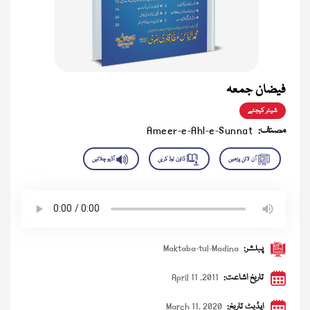
فیضان جمعہ
شیئر کیجئے
مصنف:
Ameer-e-Ahl-e-Sunnat
پبلشر:
Maktaba-tul-Madina
تاریخ اشاعت:
April 11 ,2011
اپڈیٹ تاریخ:
March 11, 2020