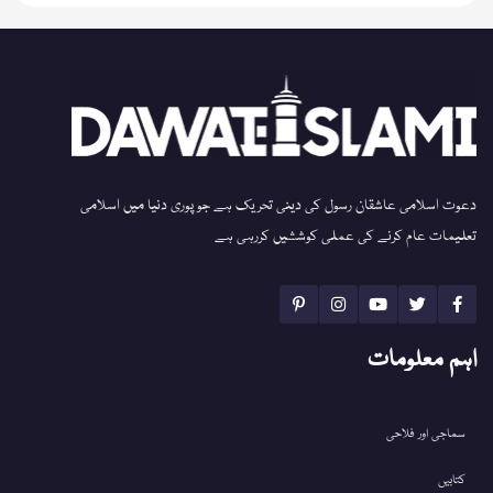
دعوت اسلامی عاشقان رسول کی دینی تحریک ہے جو پوری دنیا میں اسلامی
تعلیمات عام کرنے کی عملی کوششیں کررہی ہے
اہم معلومات
سماجی اور فلاحی
کتابیں