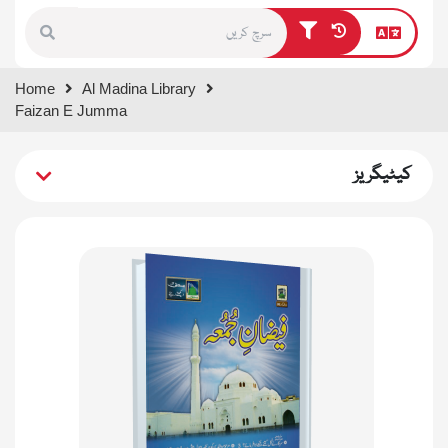
Type 1 or more characters for
Home
Al Madina Library
results.
Faizan E Jumma
کیٹیگریز