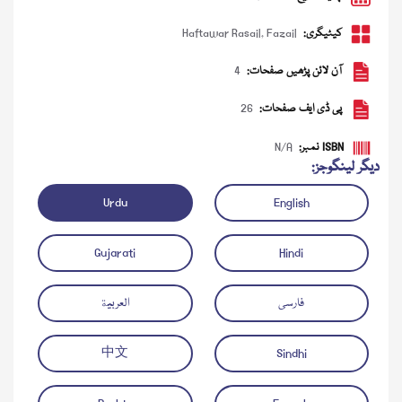
کیٹیگری:
Fazail
,
Haftawar Rasail
آن لائن پڑھیں صفحات:
4
پی ڈی ایف صفحات:
26
ISBN نمبر:
N/A
دیگر لینگوجز:
Urdu
English
ڈاؤن لوڈ کریں
آڈیو چلائیں
Gujarati
Hindi
فارسی
العربية
中文
Sindhi