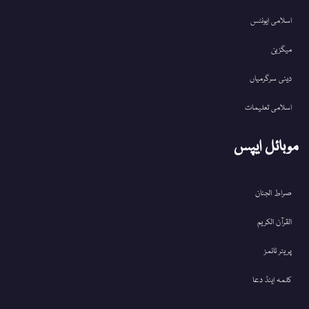
اسلامی ایونٹس
میگزین
دینی سرگرمیاں
اسلامی تعلیمات
موبائل ایپس
صراط الجنان
القرآن الکریم
پریئر ٹائمز
کلمہ اینڈ دعا