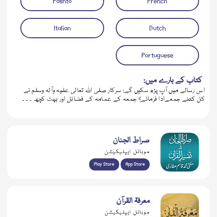
Pashto
French
Italian
Dutch
Portuguese
کتاب کے بارے میں:
اس رسالے میں آپ پڑھ سکیں گے: سرکار صلی اللہ تعالی علیہ وآلہ وسلم نے
کل کتنے جمعےادا فرمائے؟ جمعہ کے عمامہ کے فضائل اور بہت کچھ ۔ ۔ ۔
صراط الجنان
موبائل ایپلیکیشن
Play Store
App Store
معرفۃ القرآن
موبائل ایپلیکیشن