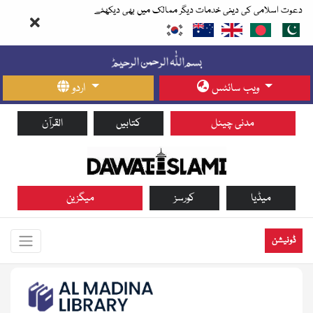
دعوت اسلامی کی دینی خدمات دیگر ممالک میں بھی دیکھئے
ویب سائٹس
اردو
مدنی چینل
کتابیں
القرآن
میڈیا
کورسز
میگزین
ڈونیشن