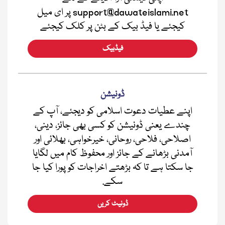
support@dawateislami.net پر ای میل
کیجئے یا فیڈ بیک کے بٹن پر کلک کیجئے
فیڈبیک
ڈونیشن
اپنے عطیات دعوت اسلامی کو دیجئے، آپ کے
چندے یعنی ڈونیشن کو کسی بھی جائز، دینی،
اصلاحی، فلاحی، روحانی، خیرخواہی، بھلائی اور
آمدنی بڑھانے کے جائز اور محفوظ کام میں لگایا
جا سکتا ہے تا کہ بڑھتے اخراجات کو پورا کیا جا
سکے.
ڈونیٹ کریں