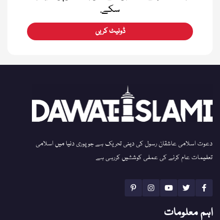
سکے.
ڈونیٹ کریں
دعوت اسلامی عاشقان رسول کی دینی تحریک ہے جو پوری دنیا میں اسلامی
تعلیمات عام کرنے کی عملی کوششیں کررہی ہے
اہم معلومات