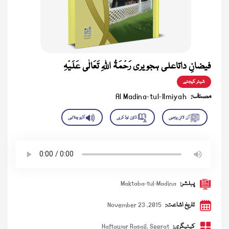
فیضانِ داتاعلی ہجویری رَحْمَۃُ اللہِ تَعَالٰی عَلَیْہِ
شیئر کیجئے
مصنف:
Al Madina-tul-Ilmiyah
پبلشر:
Maktaba-tul-Madina
تاریخ اشاعت:
November 23 ,2015
کیٹیگری:
Seerat
,
Haftawar Rasail