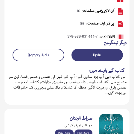
آن لائن پڑھیں صفحات:
16
پی ڈی ایف صفحات:
86
ISBN نمبر:
978-969-631-144-7
دیگر لینگوجز:
Roman Urdu
Urdu
کتاب کے بارے میں:
اس کتاب میں آپ پڑھ سکیں گے : آپ کے شہر کی علمی و عملی فضا، تین سو
ڈاؤن لوڈ کریں
آڈیو چلائیں
مشائخ سے اکتساب ِ فیض، داتا صاحب اور حاضریٔ مزارات، کشف المحجوب
علمی وثوق اورحیرت انگیز حافظہ کا شاہکار، داتا علی ہجویری کے ملفوظات
اور بہت کچھ۔
صراط الجنان
موبائل ایپلیکیشن
Play Store
App Store