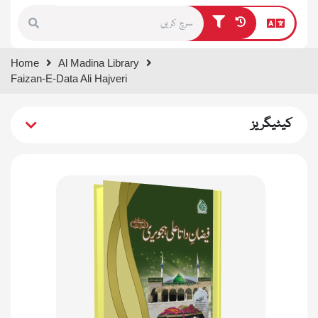
Type 1 or more characters for
Home
Al Madina Library
results.
Faizan-E-Data Ali Hajveri
کیٹیگریز