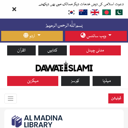
دعوت اسلامی کی دینی خدمات دیگر ممالک میں بھی دیکھئے
ویب سائٹس
اردو
مدنی چینل
کتابیں
القرآن
میڈیا
کورسز
میگزین
ڈونیشن