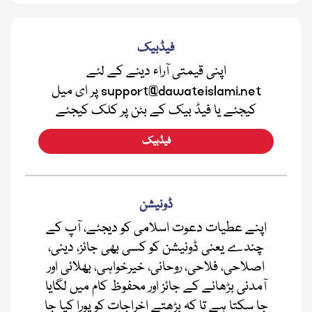
فیڈبیک
اپنی قیمتی آراء دینے کے لئے
support@dawateislami.net پر ای میل
کیجئے یا فیڈ بیک کے بٹن پر کلک کیجئے
فیڈبیک
ڈونیشن
اپنے عطیات دعوت اسلامی کو دیجئے، آپ کے
چندے یعنی ڈونیشن کو کسی بھی جائز، دینی،
اصلاحی، فلاحی، روحانی، خیرخواہی، بھلائی اور
آمدنی بڑھانے کے جائز اور محفوظ کام میں لگایا
جا سکتا ہے تا کہ بڑھتے اخراجات کو پورا کیا جا