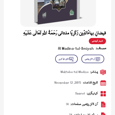
فیضانِ بہاءُالدِّین زَکَرِیّا ملتانی رَحْمَۃُ اللہِ تَعَالٰی عَلَیْہِ
شیئر کیجئے
مصنف:
Al Madina-tul-Ilmiyah
پبلشر:
Maktaba-tul-Madina
تاریخ اشاعت:
November 12 ,2015
کیٹیگری:
Seerat
آن لائن پڑھیں صفحات:
14