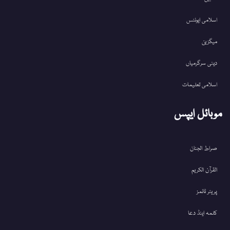
اسلامی ایونٹس
میگزین
دینی سرگرمیاں
اسلامی تعلیمات
موبائل ایپس
صراط الجنان
القرآن الکریم
پریئر ٹائمز
کلمہ اینڈ دعا