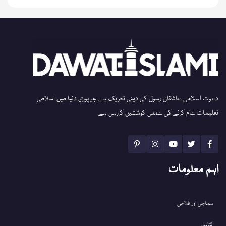
دعوت اسلامی عاشقان رسول کی دینی تحریک ہے جو پوری دنیا میں اسلامی
تعلیمات عام کرنے کی عملی کوششیں کررہی ہے
اہم معلومات
سماجی اور فلاحی
کتابیں