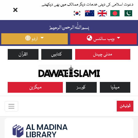
دعوت اسلامی کی دینی خدمات دیگر ممالک میں بھی دیکھئے
ویب سائٹس
اردو
مدنی چینل
کتابیں
القرآن
میڈیا
کورسز
میگزین
ڈونیشن