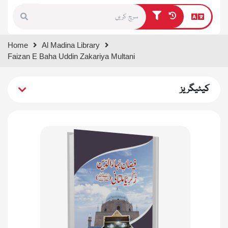
Type 1 or more characters for
Home
Al Madina Library
results.
Faizan E Baha Uddin Zakariya Multani
کیٹیگریز