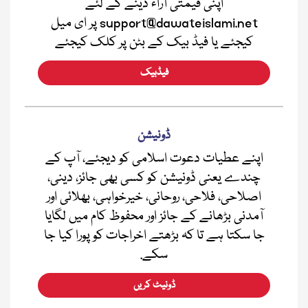
اپنی قیمتی آراء دینے کے لئے
support@dawateislami.net پر ای میل
کیجئے یا فیڈ بیک کے بٹن پر کلک کیجئے
فیڈبیک
ڈونیشن
اپنے عطیات دعوت اسلامی کو دیجئے، آپ کے
چندے یعنی ڈونیشن کو کسی بھی جائز، دینی،
اصلاحی، فلاحی، روحانی، خیرخواہی، بھلائی اور
آمدنی بڑھانے کے جائز اور محفوظ کام میں لگایا
جا سکتا ہے تا کہ بڑھتے اخراجات کو پورا کیا جا
سکے.
ڈونیٹ کریں