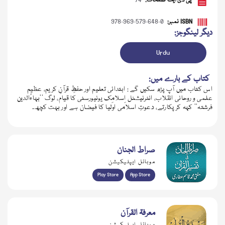
پی ڈی ایف صفحات:
74
ISBN نمبر:
978-969-579-648-0
دیگر لینگوجز:
Urdu
کتاب کے بارے میں:
اس کتاب میں آپ پڑھ سکیں گے : ابتدائی تعلیم اور حفظِ قرآنِ کریم، عظیم
علمی و روحانی انقلاب، انٹرنیشنل اِسلامِک یونیورسٹی کا قیام، لوگ ’’بہاءُالدین
فرشتہ‘‘ کہہ کر پکارتے، دعوتِ اسلامی اولیا کا فیضان ہے اور بہت کچھ۔
ڈاؤن لوڈ کریں
صراط الجنان
موبائل ایپلیکیشن
Play Store
App Store
معرفۃ القرآن
موبائل ایپلیکیشن