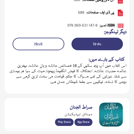
آن لائن پڑھیں صفحات:
608
پی ڈی ایف صفحات:
608
ISBN نمبر:
978-969-631-147-8
دیگر لینگوجز:
Hindi
Urdu
کتاب کے بارے میں:
اس کتاب میں آپ پڑھ سکیں گے 10 خصائصِ عائشہ بزبانِ عائشہ، بہترین
عالمہ حضرت عائشہ، اعتکاف کا فیض انگلینڈ پہنچا، موت کے سوا ھر بیماری
سے شفا، عورتوں کے لئے مسواک کا حکم، قیامت می سخت ترین گرمی سے
ڈاؤن لوڈ کریں
بچنے کا نسخہ، نیکیوں سے جلنا شیطانی عمل ھے،
صراط الجنان
موبائل ایپلیکیشن
Play Store
App Store