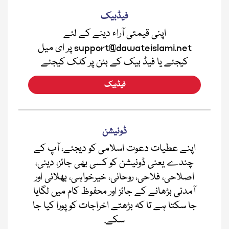
فیڈبیک
اپنی قیمتی آراء دینے کے لئے
support@dawateislami.net پر ای میل
کیجئے یا فیڈ بیک کے بٹن پر کلک کیجئے
فیڈبیک
ڈونیشن
اپنے عطیات دعوت اسلامی کو دیجئے، آپ کے
چندے یعنی ڈونیشن کو کسی بھی جائز، دینی،
اصلاحی، فلاحی، روحانی، خیرخواہی، بھلائی اور
آمدنی بڑھانے کے جائز اور محفوظ کام میں لگایا
جا سکتا ہے تا کہ بڑھتے اخراجات کو پورا کیا جا
سکے.