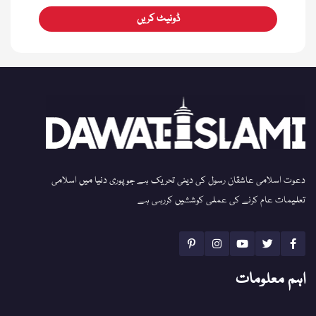
ڈونیٹ کریں
دعوت اسلامی عاشقان رسول کی دینی تحریک ہے جو پوری دنیا میں اسلامی
تعلیمات عام کرنے کی عملی کوششیں کررہی ہے
اہم معلومات