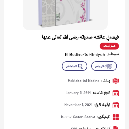
فیضانِ عائشہ صدیقہ رضی اللہ تعالی عنھا
شیئر کیجئے
مصنف:
Al Madina-tul-Ilmiyah
پبلشر:
Maktaba-tul-Madina
تاریخ اشاعت:
January 5 ,2014
اپڈیٹ تاریخ:
November 1, 2021
کیٹیگری:
Seerat
,
Islamic Sister