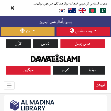
دعوت اسلامی کی دینی خدمات دیگر ممالک میں بھی دیکھئے
ویب سائٹس
اردو
مدنی چینل
کتابیں
القرآن
میڈیا
کورسز
میگزین
ڈونیشن