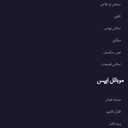
سماجی اور فلاحی
کتابیں
اسلامی ایونٹس
میگزین
دینی سرگرمیاں
اسلامی تعلیمات
موبائل ایپس
صراط الجنان
القرآن الکریم
پریئر ٹائمز