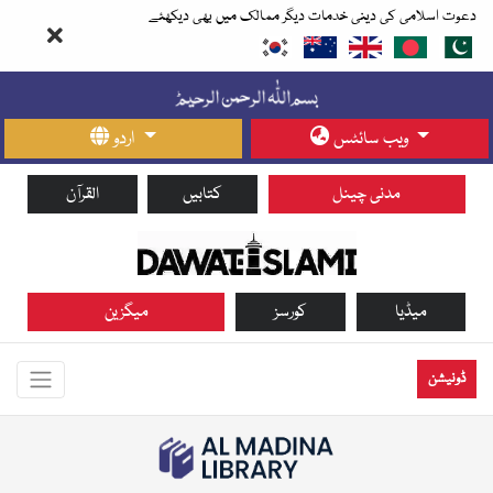
دعوت اسلامی کی دینی خدمات دیگر ممالک میں بھی دیکھئے
ویب سائٹس
اردو
مدنی چینل
کتابیں
القرآن
میڈیا
کورسز
میگزین
ڈونیشن