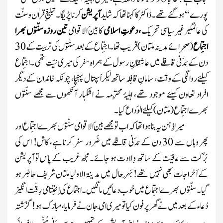
پورے‘‘ ہو گئے تھے۔ ڈاکٹر کا کہنا تھا کہ شاید
آپریشن
کرنا پڑیگا۔تبلیغِ قراٰن وسنّت
کی عالمگیر غیر سیاسی تحریک
،
دعوتِ اسلامی
کا بینَ الاقوامی
تین روزہ سنّتوں بھرا
اجتِماع
(صحرائے مدینہ ملتان)
قریب تھا ۔ اجتِماع کے بعد سنّتوں کی تربیت کے
30
دن کے
مَدَنی قافِلے
میں عاشِقانِ رسول کے ہمراہ سفر کی میری نیّت تھی ۔اجتِماع
کیلئے روانگی کے وقت، سامانِ قافِلہ ساتھ لیکر اَسپتال پہنچا ، چونکہ خاندان کے دیگر
افراد تعاون کیلئے موجود تھے، اہلیۂ مُحترمہ نے اشکبار آنکھوں سے مجھے سنّتوں
بھرے اجتِماع
( ملتان)
کیلئے الوَداع کیا۔
میرا ذِہن یہ بنا ہوا تھا کہ اب تو مجھے بینَ الاقوامی سنّتوں بھرے اجتِماع اور
پھر وہاں سے
30
دن کے
مَدَنی قافِلے
میں ضَرور سفر کرنا ہے، کاش! اس کی
بَرَکت سے عافیّت کے ساتھ وِلادت ہو جائے۔ مجھ غریب کے پاس تو
آپریشن
کے اَخراجات بھی نہیں تھے! بَہَر حال میں مدینۃ الاولیا
ملتان شریف
حاضِر ہو
گیا۔ سنّتوں بھرے اجتِماع میں خوب دعائیں مانگیں ۔ اجتماع کی اِختِتامی
رِقّت انگیز
دُعاء
کے بعد میں نے گھر پرفون کیا تو میری امّی جان نے فرمایا،
مبارَک ہو!
گزَشتہ