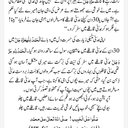
عَزَّ وَجَلَّ
رات ربِّ کائنات
نے بِغیر آپریشن کے تمہیں چاند سی مَدَنی مُنّی عطا فرمائی
ہے۔
میں نے خوشی سے جھومتے ہوئے عرض کی، امّی جان! میرے لئے کیا حکم
ہے؟آ جاؤں
یا30 دن
کیلئے مَدَنی قافِلے کا مسافِر بنوں ؟ امّی جان نے فرمایا، ’’بیٹا !
بے فِکر ہو کر
مَدَنی قافِلے
میں سفر
کرو۔‘‘
اَلْحَمْدُ لِلّٰہ
عَزَّ وَجَلَّ
اپنی
مَدَنی مُنّی
کی زیارت کی حسرت دل میں دبائے
می
اَلْحَمْدُلِلّٰہِ
عَزَّ
30 دن
کے مَدَنی قافِلے میں
عاشِقانِ رسول
کے ساتھ روانہ ہوگیا۔
وَجَلَّ
مَدَنی قافِلے میں سفر کی نیّت کی بَرَکت سے میری مُشکِل آسان ہو گئی
تھی
مَدَنی قافِلوں کی بہاروں
کی بَرَکت کے سبب گھر والوں کا بَہُت زبردست مَدَنی
ذِہن بن گیا، حتّٰی کہ میرے بچوں کی امّی کا کہنا ہے، جب آپ
مَدَنی قافِلے
کے
مسافِر ہوتے ہیں میں بچّوں سمیت اپنے آپ کو محفوظ تصوُّر کرتی ہوں ۔
آپریشن نہ ہو، کوئی الجھن نہ ہو غم کے سائے ڈھلیں ، قافِلے میں چلو
بیوی بچّے سبھی، خوب پائیں خوشی خیریت سے رہیں ، قافِلے میں چلو
صَلُّو ا عَلَی الْحَبِیب ! صلَّی اللّٰہُ تعالٰی علٰی محمَّد