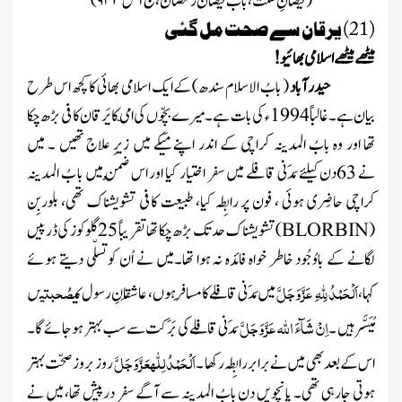
(فیضانِ سنت، باب فیضان رمضان، ج
۱
ص
۹۴۳
)
(21) یرقان سے صحت مل گئی
میٹھے میٹھے اسلامی بھائیو!
حیدر آباد
( بابُ الاسلام سندھ)
کے ایک اسلامی بھائی کا کچھ اس طرح
بیان ہے۔
غالباً1994ء کی بات
ہے۔ میرے بچّوں کی امّی کا
یَرقان
کافی بڑھ چکا
تھا اور وہ بابُ المدینہ کراچی کے اندر اپنے مَیکے میں زیرِ علاج ت
ھیں ۔ میں
نے
63دن کیلئے مَدَنی
قافلے
میں سفر اختیار کیا اور اس ضِمْن میں با بُ المدینہ
کراچی حاضِری ہوئی ، فون پر رابِطہ کیا، طبیعت کافی تشویشناک تھی،
بلوربِن
(
BLORBIN
)
تشویشناک
حد تک بڑھ چکا تھا تقریباً
25
گلوکوز کی ڈرپیں
لگانے کے باوُجُود خاطر خواہ فائدہ نہ ہوا تھا۔میں نے اُن کو تسلّی دیتے ہوئے
اَلْحَمْدُلِلّٰہِ
عَزَّ وَجَلَّ
صُحبتی
کہا،
میں
مَدَنی قافِلے کا مسافِر
ہوں ، عاشِقانِ رسول کی
ں
اِنْ شَآءَ اللّٰہ
عَزَّ وَجَلَّ
مُیَسَّر ہیں ۔
مَدَنی قافِلے کی بَرَکت سے سب بہتر ہو جائے گا۔
اَلْحَمْدُ لِلّٰہ
عَزَّ وَجَلَّ
اس کے بعد بھی میں نے برابر رابِطہ رکھا ۔
روز بروز صحّت بہتر
ہوتی جارہی تھی۔ پانچویں دن بابُ المدینہ سے آگے سفر درپیش تھا، میں نے