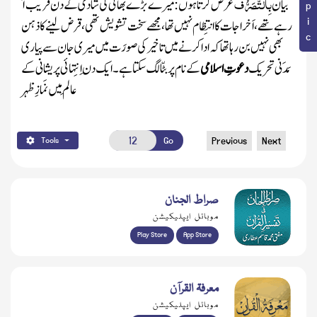
بِالتَّصَرُّف
بیان
عرض کرتا ہوں : میرے بڑے بھائی کی شادی کے دن قریب آ
رہے تھے، اَخراجات کا انتِظام نہیں تھا، مجھے سخت تشویش تھی، قرض لینے کا ذہن
بھی نہیں بن رہا تھا کہ ادا کرنے میں تاخیر کی صورَت میں میری جان سے پیاری
مَدَنی تحریک
دعوتِ اسلامی
کے نام پر بٹّا لگ سکتا ہے ۔ ایک دن اِنتِہائی پریشانی کے
عالَم میں نَمازِ ظہر
Go
Previous
Next
Tools
صراط الجنان
موبائل ایپلیکیشن
Play Store
App Store
معرفۃ القرآن
موبائل ایپلیکیشن