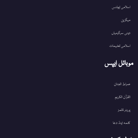
اسلامی ایونٹس
میگزین
دینی سرگرمیاں
اسلامی تعلیمات
موبائل ایپس
صراط الجنان
القرآن الکریم
پریئر ٹائمز
کلمہ اینڈ دعا