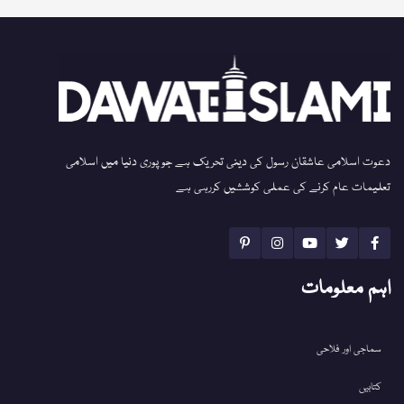
دعوت اسلامی عاشقان رسول کی دینی تحریک ہے جو پوری دنیا میں اسلامی
تعلیمات عام کرنے کی عملی کوششیں کررہی ہے
اہم معلومات
سماجی اور فلاحی
کتابیں