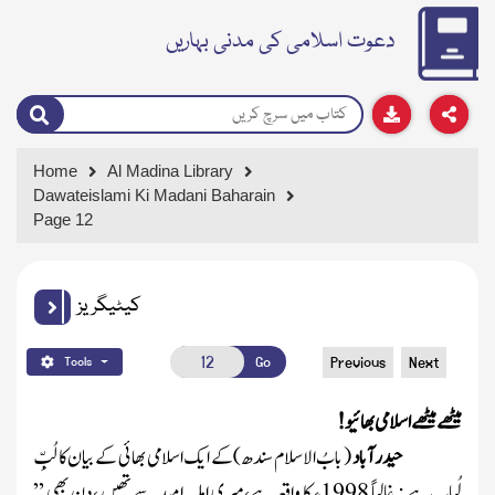
دعوت اسلامی کی مدنی بہاریں
Home
Al Madina Library
Dawateislami Ki Madani Baharain
Page 12
کیٹیگریز
Go
Previous
Next
Tools
میٹھے میٹھے اسلامی بھائیو!
حیدر آباد
( بابُ الاسلام سندھ)
کے ایک اسلامی بھائی کے بیان کا لُبِّ
لُباب ہے : غالباً
1998ء کا واقِعہ
ہے، میری اہلیہ امّید سے تھیں ، دن بھی ’’