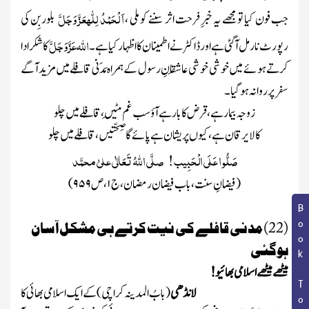
اَ لْحَمْدُ لِلّٰہ
عَزَّ وَجَلَّ
جب فون کیا تو مجھے یہ خبرِ فرحت اثر سننے کو ملی ،
بلوربِن کی
اللّٰہ
عَزَّ وَجَلَّ
ر
پورٹ نارمل آگئی ہے اور ڈاکٹر نے اطمینان کا اظہار کیا ہے۔
کا شکر ادا
کرتے ہوئے میں خوشی خوشی
عاشِقانِ رسول
کے ہمراہ مَدَنی قافِلے میں مزید آگے
سفر پر روانہ ہو گیا ۔
زوجہ بیمار ہے ، قرض کا بار ہے آؤ سب غم مِٹیں ، قافِلے میں چلو
کالا یرقان ہے، کیوں پریشان ہے پائے گا صِحّتیں ، قافِلے میں چلو
صَلُّو ا عَلَی الْحَبِیب ! صلَّی اللّٰہُ تَعَالٰی علیٰ محمَّد
(فیضانِ سنت، باب فیضان رمضان، ج
۱
، ص
۹۵۹
)
Book Topic
(22) مدنی قافلے کی نیت کرتے ہی مشکل آسان
ہوگئی
میٹھے میٹھے اسلامی بھائیو!
لانڈھی
( بابُ المدینہ کراچی)
کے ایک اسلامی بھائی کا