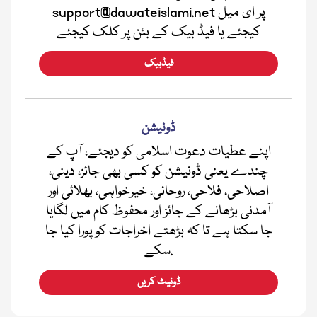
support@dawateislami.net پر ای میل
کیجئے یا فیڈ بیک کے بٹن پر کلک کیجئے
فیڈبیک
ڈونیشن
اپنے عطیات دعوت اسلامی کو دیجئے، آپ کے
چندے یعنی ڈونیشن کو کسی بھی جائز، دینی،
اصلاحی، فلاحی، روحانی، خیرخواہی، بھلائی اور
آمدنی بڑھانے کے جائز اور محفوظ کام میں لگایا
جا سکتا ہے تا کہ بڑھتے اخراجات کو پورا کیا جا
سکے.
ڈونیٹ کریں