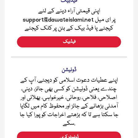
فیڈبیک
اپنی قیمتی آراء دینے کے لئے
support@dawateislami.net پر ای میل
کیجئے یا فیڈ بیک کے بٹن پر کلک کیجئے
فیڈبیک
ڈونیشن
اپنے عطیات دعوت اسلامی کو دیجئے، آپ کے
چندے یعنی ڈونیشن کو کسی بھی جائز، دینی،
اصلاحی، فلاحی، روحانی، خیرخواہی، بھلائی اور
آمدنی بڑھانے کے جائز اور محفوظ کام میں لگایا
جا سکتا ہے تا کہ بڑھتے اخراجات کو پورا کیا جا
سکے.
ڈونیٹ کریں