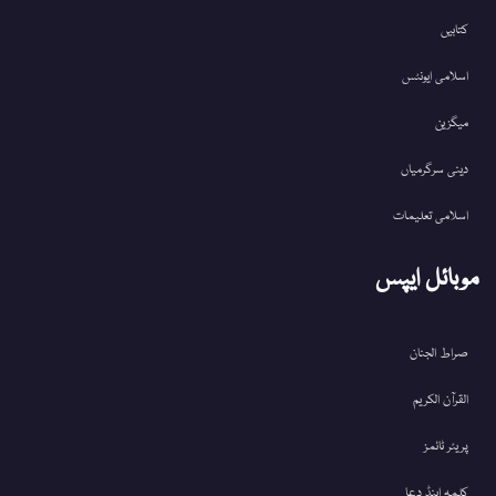
کتابیں
اسلامی ایونٹس
میگزین
دینی سرگرمیاں
اسلامی تعلیمات
موبائل ایپس
صراط الجنان
القرآن الکریم
پریئر ٹائمز
کلمہ اینڈ دعا