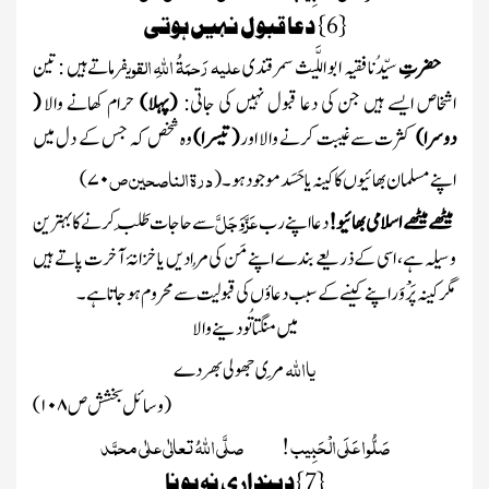
{
6
} دعا قبول نہیں ہوتی
علیہ رَحمَۃُ اللہِ القوی
حضرتِ
سیِّدُنا فقیہ ابو اللَّیث سمر قندی
فرماتے ہیں : تین
اشخاص ایسے ہیں جن کی دعا قبول نہیں کی جاتی:
(پہلا)
حرام کھانے والا
(
دوسرا)
کثرت سے غیبت کرنے والا اور
( تیسرا)
وہ شخص کہ جس کے دل میں
درۃ الناصحین ص
اپنے مسلمان بھائیوں کا کینہ یا حَسَد موجود ہو ۔
(
۷۰)
عَزَّوَجَلَّ
میٹھے میٹھے اسلامی بھائیو!
دعا اپنے رب
سے حاجات طَلَب کرنےکا بہترین
وسیلہ ہے ، اسی کے ذریعے بندے اپنے مَن کی مُرادیں یا خزانۂ آخرت پاتے ہیں
مگر کینہ پَرْوَر اپنے کینے کے سبب دعاؤں کی قبولیت سے محروم ہوجاتا ہے ۔
میں منگتا تُو دینے والا
یااللہ
مِری جھولی بھر دے
(وسائل بخشش ص
۱۰۸)
صَلُّوا عَلَی الْحَبِیب ! صلَّی اللہُ تعالٰی علٰی محمَّد
{
7
}
دینداری نہ ہونا