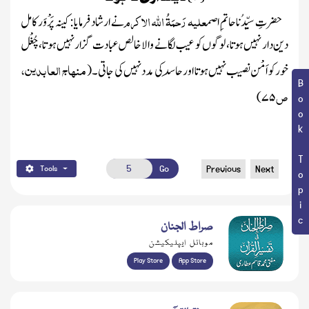
علیہ رَحمَۃُ اللہ الاکرم
حضرتِ سیِّدُناحاتمِ اصم
نے ارشاد فرمایا: کینہ پَرْوَر کامل
دین دار نہیں ہوتا، لوگوں کو عیب لگانے والا خالص عبادت گزار نہیں ہو تا ، چُغْل
منھاج العا بدین،
خور کو اَمْن نصیب نہیں ہوتا اور حاسِد کی مدد نہیں کی جاتی ۔
(
Book Topic
ص
۷۵)
Go
Previous
Next
Tools
صراط الجنان
موبائل ایپلیکیشن
Play Store
App Store