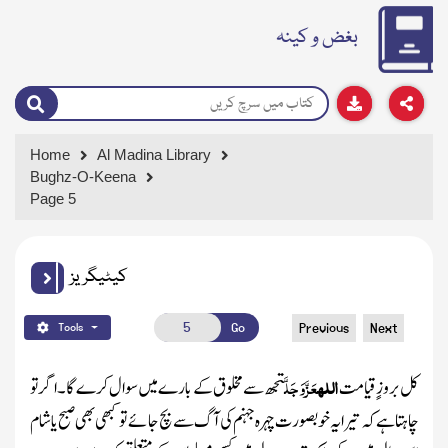
بغض و کینہ
Home
Al Madina Library
Bughz-O-Keena
Page 5
کیٹیگریز
Go
Previous
Next
Tools
اللہ
عَزَّوَجَلَّ
کل بروزِ ِقیامت
تجھ سے مخلوق کے بارے میں سوال کرے گا ۔اگر تو
چاہتا ہے کہ تیرا یہ خو بصورت چہرہ جہنم کی آگ سے بچ جائے تو کبھی بھی صبح یاشام