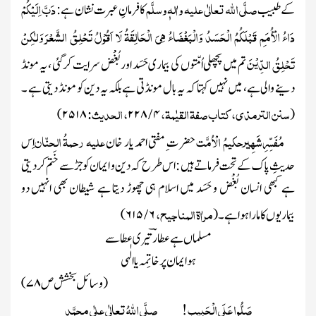
صلَّی اللہ تعالٰی علیہ واٰلہٖ وسلَّم
دَبَّ اِلَیْکُمْ
کے طبیب
کا فرمانِ عبرت نشان ہے :
دَاءُ الْأُمَمِ قَبْلَکُمُ الْحَسَدُ وَالْبَغْضَاءُ ہِیَ الْحَالِقَۃُ لَا اَقُوْلُ تَحْلِقُ الشَّعْرَ وَلٰکِنْ
تَحْلِقُ الدِّیْنَ
تم میں پچھلی اُمّتوں کی بیماری حَسَد اور بُغْض سرایت کر گئی ، یہ مونڈ
دینے والی ہے، میں نہیں کہتا کہ یہ بال مونڈتی ہے بلکہ یہ دین کو مونڈ دیتی ہے ۔
سنن الترمذی، کتاب صفۃ القیٰمۃ،
/
، الحدیث:
۲۵۱۸)
۲۲۸
۴
(
مُفَسِّرِشَہِیرحکیمُ الْاُمَّت
علیہ رحمۃُ الحنّان
حضر ت ِ مفتی احمد یار خان
اِس
حدیثِ پاک کے تحت فرماتے ہیں : اس طرح کہ دین و ایمان کو جڑ سے خَتم کردیتی
ہے کبھی انسان بُغْض و حَسَد میں اسلام ہی چھوڑ دیتا ہے شیطان بھی انہیں دو
مراٰۃ المناجیح،
/
بیماریوں کا مارا ہوا ہے۔
(
۶
۶۱۵)
مسلماں ہے عطارؔ تیری عطا سے
ہو ایمان پر خاتِمہ یاالٰہی
(وسائل بخشش ص
۷۸)
صَلُّوا عَلَی الْحَبِیب ! صلَّی اللہُ تعالٰی علٰی محمَّد