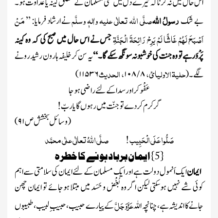
اس حال میں نہ کرناکہ تیرے دل میں کسی مسلمان کے متعلق کینہ یا عداوت ہو۔
رسولُ اللہ
صلَّی اللہ تعالٰی علیہ واٰلہٖ وسلَّم
مَنْ
بے شک
نے ارشاد فرمایا: ’’
اَصْبَحَ لَہُمْ غَاشًّا لَمْ یَرِحْ رَائِحَۃَ الْجَنَّۃِ
جس نے اس حال میں صبح کی کہ وہ کینہ
پَرْوَرہے تو وہ جنت کی خوشبو نہ سونگھ سکے گا۔ ‘‘
یہ سن کرخلیفہ ہارون رشید رونے
حلیۃ الاولیائ،
/
، الحدیث
لگے۔
(
۸
۱۰۸
۱۱۵۳۶)
عَفْو کر اور سدا کے لئے راضی ہوجا
گر کرم کر دے تو جنّت میں رہوں گا یاربّ!
(وسائل بخشش ص
۹۱ )
صَلُّوا عَلَی الْحَبِیب ! صلَّی اللہُ تعالٰی علٰی محمَّد
{
5
} ایمان برباد ہونے کا خطرہ
ایمان
ایک اَنمول دولت ہے اور ایک مسلمان کے لئے ایمان کی سلامتی سے اہم
کوئی شے نہیں ہوسکتی لیکن اگر وہ بُغْض و حَسَد میں مبتلا ہوجائے تو ایمان چھن
عَزَّوَجَلَّ
جانے کا اندیشہ ہے ، چنانچہ اللہ
کے پیارے حبیب ، حبیبِ لبیب، طبیبوں