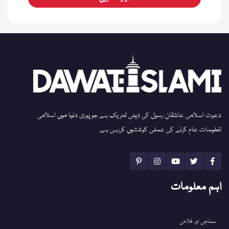
دعوت اسلامی عاشقان رسول کی دینی تحریک ہے جو پوری دنیا میں اسلامی
تعلیمات عام کرنے کی عملی کوششیں کررہی ہے
اہم معلومات
سماجی اور فلاحی