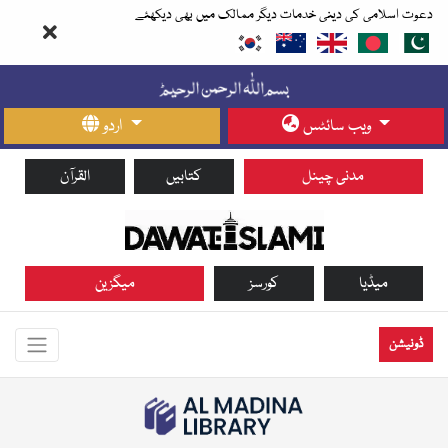
دعوت اسلامی کی دینی خدمات دیگر ممالک میں بھی دیکھئے
ویب سائٹس
اردو
مدنی چینل
کتابیں
القرآن
میڈیا
کورسز
میگزین
ڈونیشن