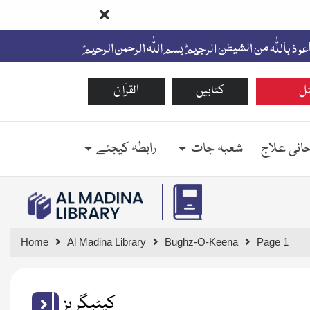
ل
کتابیں
القرآن
حانی علاج
شعبہ جات
رابطہ کیجئے
Home
Al Madina Library
Bughz-O-Keena
Page 1
کیٹیگریز