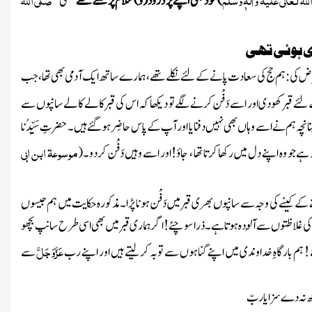
)
خود بھی اپنے پر دُرُود
(و)
سلام پڑھتے تھے
کبھی ’’
ی ہوئی تھی
ض کی : ہم حج کی سعادت پانے کے لئے نکلے تھے ، ہمارے ساتھ ایک آدمی بھی تھا ، جب
کے لئے قبر کھودی اور اسے دَفْن کرنے لگے تو دیکھا کہ اس کی قبر کالے کالے سانپوں سے
نچہ ہم نے اسے وہاں بھی نہیں دفنایا اور آپ کے پاس حاضِر ہوگئے ہیں ۔ حضرتِ سَیِّدُنا
موسوعۃ ابن ابی
ہ ہے جو وہ اپنے دل میں رکھا کرتا تھا ، جاؤ! اور اسے وہیں دَفْن کردو۔
(
کینے کی وجہ سے سانپوں بھری قبر میں دَفْن ہونا پڑا ۔مذکورہ حکایت میں ہم جیسوں
ی غلاظتوں سےآلُودہ ہوتا ہے ۔ذرا سوچئے ! اگر ہماری قبرمیں بھی اسی طرح سانپ بچھو
عَزَّوَجَلَّ
ے ! ہم بارگاہِ خداوندی میں اپنے گناہوں سے توبہ کرلیتے ہیں اور اپنے رب
سے
 نہ دے سزا یاربّ