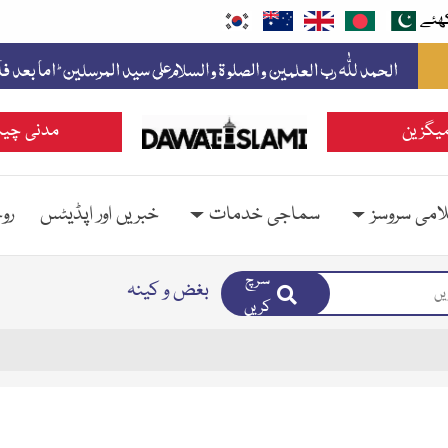
ھئے
یگزین
مدنی چین
امی سروسز
سماجی خدمات
خبریں اور اپڈیٹس
رو
سرچ
بغض و کینہ
کریں