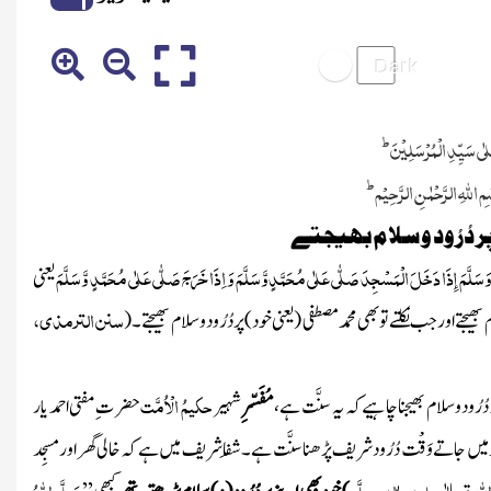
ط
علٰی سَیِّدِ الْمُرْسَلِیْنَ
ط
ِ اللہِ الرَّحْمٰنِ الرَّ حِیْم
ر دُرُود وسلام بھیجتے
سَلَّمَ إِذَا دَخَلَ الْمَسْجِدَ صَلّٰی عَلٰی مُحَمَّدٍ وَّسَلَّمَ وَ اِذَا خَرَجَ صَلّٰی عَلٰی مُحَمَّدٍ وَّسَلَّمَ
یعنی
سنن الترمذی،
بھیجتے اور جب نکلتے تو بھی محمد مصطفی
(یعنی خود)
پر
دُرُود
وسلام بھیجتے۔
(
حکیمُ الْاُمَّت
دُرُودوسلام بھیجنا چاہیے کہ یہ سنَّت ہے،
مُفَسّرِ
شہیر
حضر
ت ِ مفتی احمد یار
 میں جاتے وَقْت دُرُود شریف پڑھناسنَّت ہے۔ شِفا شریف میں ہے کہ خالی گھر اور مسجِد
للہ تعالٰی علیہ واٰلہٖ وسلَّم
صَلَّی اللہُ