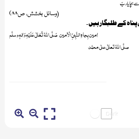
سے بچا یاربّ
۸۸)
(وسائل بخشش، ص
کی پناہ کے طلبگار ہیں ۔
اٰمین بِجاہِ النَّبِیِّ الْاَمین
صَلَّی اللہُ تَعَالٰی عَلَیْہِ وَاٰلہٖ وسلَّم
صلَّی اللہُ تعالٰی علٰی محمَّد