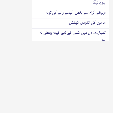
ہوجائیگا
اولیائے کرام سے بغض رکھنے والے کی توبہ
ماموں کی انفرادی کوشش
تمہارے دل میں کسی کے لئے کینہ وبغض نہ
ہو
افضل کون
جنتی آدمی
جسم کے ساتھ ساتھ دل بھی ستھرا رکھنا
ضروری ہے
۱ ایمان والوں کے کینے سے بچنے کی دعا
کیجئے
راہ جنت کے چھ حروف کی نسبت سے کینے
کے6علاج