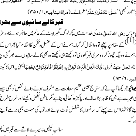
ہ پڑھے: ’’
‘‘ دوسرے یہ کہ
حُضُور
(
َ
صَلَّی اللہُ عَلَیَّ وَسَلَّمَ
مراٰۃ المناجیح ،
/
‘‘ اور کبھی ’’
‘‘ فرماتے ۔
(
۱
۴۵۰
)
قبر کالے سانپوں سے بھر
رضی اللہ تعالٰی عنہ
نِ عباس
کی خدمت میں کچھ لوگ گھبراہٹ کے عالَم میں حاضِر ہوئے اور عَرْ
[1]
)
کے مقام پر پہنچے تو وہ انتقال کرگیا ۔ہم نے اس کے غسل وکَفَن کا انتظام کیا پھر اس 
 نے وہ جگہ چھوڑ کر دوسری قبر کھودی تودیکھتے ہی دیکھتے وہ بھی کالے سانپوں سے بھر گئی ، چنا
لہ تعالٰی عنہ
ذٰلِکَ الْغِلُّ الَّذِیْ تَغِلُّ بِہِ اِنْطَلِقُوْا فَادْفِنُوْہٗ فِیْ بَعْضِھَا
نے فرمایا :
یعنی یہ اس کا کین
قبور،
/
۸۳)
۶
بھائیو!
دیکھا آپ نے کہ سفرِ حج جیسی عظیم سعادت سے مشرف ہونے والے شخص کو بھی سینے کے 
برت ہے جن کا ظاہر بڑا صاف اور پاکیزہ دکھائی دیتا ہے مگر باطن بُغْض وکینے اور طرح طرح ک
ا بنے گا؟ لہٰذا اس سے پہلے کہ سانسوں کا تسلسل ٹوٹ جائے اور توبہ کی مہلت بھی نہ ملے آئی
ں کہ
سانپ لپٹیں نہ میرے لاشے سے قبر میں کچھ