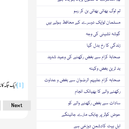
تم لوگ بھائی بھائی بن کر رہو
مسلمان توایک دوسرے کے محافظ ہوتے ہیں
گوشہ نشینی کی وجہ
زندگی کا رخ بدل گیا
صحابۂ کرام سے بغض رکھنے کی وعید شدید
بد ترین بغض وکینہ
صحابہ کرام علیہم الرضوان سے بغض و عداوت
[1]
ایک جگہ کا 
رکھنے والے کا بھیانک انجام
سادات سے بغض رکھنے والے کو
Next
حوض کوثر پر چابک مارے جائینگے
اہل بیت کادشمن دوزخی ہے