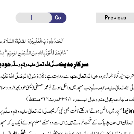
Go
Previous
اَلْحَمْدُ لِلّٰہِ رَبِّ الْعٰلَمِیْنَ وَ الصَّلٰوۃُ وَالسَّلَامُ 
ط
اَمَّا بَعْدُ فَاَعُوْذُ بِاللّٰہِ مِنَ الشَّیْطٰنِ الرَّجِیْمِ
بِسْم
صلَّی اللہ تعالٰی علیہ واٰلہٖ وسلَّم
سرکا رِ مدینہ
خود پ
رضی اللہ تعالٰی عنہا
کَانَ رَسُولُ اللہِ صَلَّی اللہُ عَلَیْہِ وَ
تِ سیِّدتُنا فاطِمہ زَہرہ
سے روایت ہے:
َی اللہ تعالٰی علیہ واٰلہٖ وسلَّم
جب
مسجِد
میں داخل ہوتے تو محمد مصطفی (یعنی خود) پر
دُرُود
وسلام 
باب ماجاء مایقول عند دخول المسجد ،
/
حدیث
ملتقطاً
)
۳۱۴
۳۳۹
۱
صلَّی اللہ تعالٰی علیہ واٰلہٖ وسلَّم
 بھائیو!
مسجِد میں داخل ہوتے اور نکلتے وَقْت بھی نبی کریم
پر 
الحنّان
اس حدیثِ پاک کے
تَحْت فرماتے ہیں : اِس سے دو مسئلے معلوم ہوئے ایک یہ کہ مسجِد
اَلسَّلَامُ عَلَیْکَ اَ یُّھَاالنَّبِیُّ وَرَحْمَۃُ اﷲِ وَبَرَکَاتُہٗ
اَنْوَر
صلَّی ا