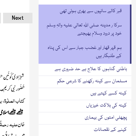
قبر کالے سانپوں سے بھری ہوئی تھی
Next
سرکا ر مدینہ صلی اللہ تعالی علیہ والہٖ وسلم
خود پر درود وسلام بھیجتے
ہم قہر قھار اور غضب جبار سے اس کی پناہ
کے طلبگار ہیں
باطنی گناہوں کا علاج بے حد ضروری ہے
شہزادی کَونَین حضر
مسلمان سے کینہ رکھنے کا شرعی حکم
صلّ
حُضُور
نبی کریم
کینہ کسے کہتے ہیں
کتاب الصلٰوۃ، 
کینہ کی ہلاکت خیزیاں
میٹھے میٹھے اسلامی
پچھلی امتوں کی بیماری
علیہ رحمۃُ 
خان
کینے کے نقصانات