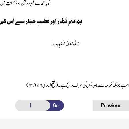
نُورِ احمد سے قبر روشن ہو وَحشتِ قبر 
ہم قَہرِ قَھّار اور غَضَبِ جبّار سے اُس 
صَلُّوا عَلَی الْحَبِیب !
نام ہے جو مکہ مکرمہ سے باہر یمن کی طرف واقع ہے۔(فتح الباری
۱۳/۱۷۶)
Go
Previous