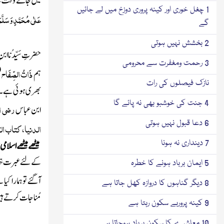
میں جاتے وَقْت ی
1 چغل خوری اور کینہ پروری دوزخ میں لے جائیں
عَلٰی مُحَمَّدٍ وَسَلَّم
گے
2 بخشش نہیں ہوتی
حضرتِ سَیِّدُنا اب
3 رحمت ومغفرت سے محرومی
(
ذَاتُ الصِّفَاح
ہم
نازک فیصلوں کی رات
بھری ہوئی ہے ۔ ہم
4 جنت کی خوشبو بھی نہ پائے گا
رضی ال
ابن عباس
6 دعا قبول نہیں ہوتی
الدنیا، کتاب ال
7 دینداری نہ ہونا
میٹھے میٹھے اسلامی 
کے لئے عبرت ہی ع
5 ایمان برباد ہونے کا خطرہ
آگئے توہمارا کی
8 دیگر گناہوں کا دروازہ کھل جاتا ہے
مُناجات کرتے ہی
9 کینہ پروربے سکون رہتا ہے
10 معاشرے کا سکون برباد ہوجاتا ہے