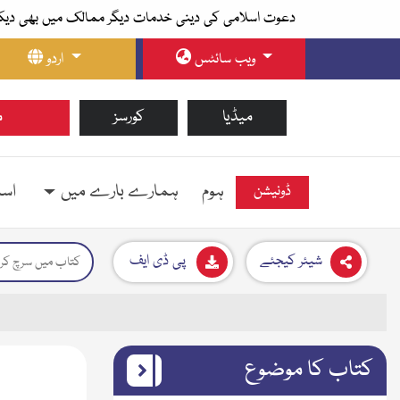
دعوت اسلامی کی دینی خدمات دیگر ممالک میں بھی دیک
ویب سائٹس
اردو
میڈیا
کورسز
م
ہوم
ہمارے بارے میں
اسل
ڈونیشن
شیئر کیجئے
پی ڈی ایف
کتاب کا موضوع