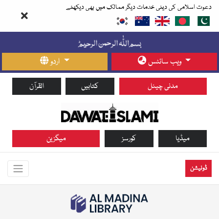
دعوت اسلامی کی دینی خدمات دیگر ممالک میں بھی دیکھئے
ویب سائٹس
اردو
مدنی چینل
کتابیں
القرآن
میڈیا
کورسز
میگزین
ڈونیشن