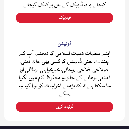
کیجئے یا فیڈ بیک کے بٹن پر کلک کیجئے
فیڈبیک
ڈونیشن
اپنے عطیات دعوت اسلامی کو دیجئے، آپ کے
چندے یعنی ڈونیشن کو کسی بھی جائز، دینی،
اصلاحی، فلاحی، روحانی، خیرخواہی، بھلائی اور
آمدنی بڑھانے کے جائز اور محفوظ کام میں لگایا
جا سکتا ہے تا کہ بڑھتے اخراجات کو پورا کیا جا
سکے.
ڈونیٹ کریں