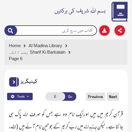
بسم اللہ شریف کی برکتیں
Home
Al Madina Library
بسم اللہ Sharif Ki Barkatain
Page 6
کیٹیگریز
Go
Previous
Next
Tools
اللہ
قرآنِ کریم میں ہیں اورایک نام وہ ہے جس کو صِرف
پاک ہی
بِسْمِ اللہ
اللہ ،
جانتاہے۔ لیکن
میں ربِّ کریم کے جو تین نام آئے ہیں
(