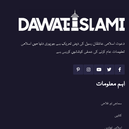
دعوت اسلامی عاشقان رسول کی دینی تحریک ہے جو پوری دنیا میں اسلامی
تعلیمات عام کرنے کی عملی کوششیں کررہی ہے
اہم معلومات
سماجی اور فلاحی
کتابیں
اسلامی ایونٹس