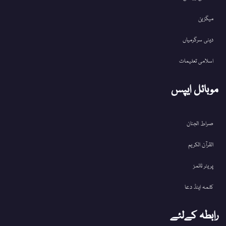
میگزین
دینی سرگرمیاں
اسلامی تعلیمات
موبائل ایپس
صراط الجنان
القرآن الکریم
پریئر ٹائمز
کلمہ اینڈ دعا
رابطہ کےلئے