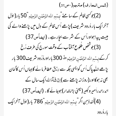
شمس المعارف
مترجم
ص37
)
( ،
)
(
بِسْمِ اللہ الرَّحْمٰنِ الرَّ حِیْم
(2)
جو
کسی ظالم کے سامنے
’’
‘‘
50 بار
( اوّل
آخر ایک بار
دُرود شریف)
پڑھے اُس ظالم کے دِل میں پڑھنے والے کی
ایضاً ص
ہیبت پیداہواوراُس کے شر سے بچارہے۔
(
37)
(3)
جوشخص طُلوعِ آفتاب کے وقت سورج کی طرف رُخ
بِسْمِ اللہ الرَّحْمٰنِ
الرَّ حِیْم
کرکے
300بار اوردُرُودشریف300 بار
ط
اللّٰہ
پڑھے
پاک
اُس کوایسی جگہ سے رِزق عطافرمائے گاجہاں اُس کاگمان
اِنْ شَآءَ اللّٰہ
بھی نہ ہوگااور
(روزانہ پڑھنے سے)
ایک سال کے
اَیضاً ص
اندراندراَمیروکبیر
(یعنی بڑا مالدار)
ہوجائے گا۔
(
37)
بِسْمِ اللہ الرَّحْمٰنِ الرَّ حِیْم
(4)
کُند ذہن اگر
’’
‘‘
786 بار
( اوّل آخر ایک
بار دُرود