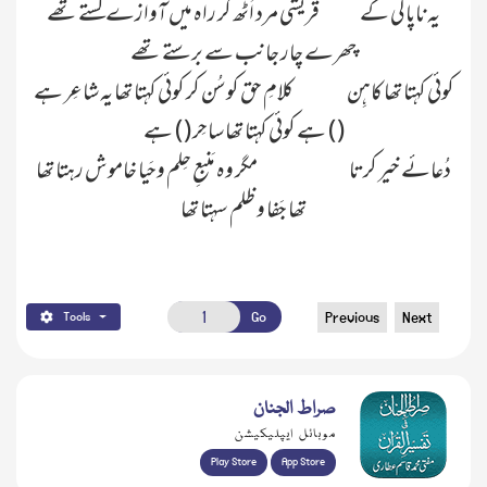
یہ ناپاکی کے
قُریشی مرد اُٹھ کر راہ میں آوازے کستے تھے
چھرے چار جانب سے برستے تھے
کوئی کہتا تھا کاہِن
کلامِ حق کو سُن کر کوئی کہتا تھا یہ شاعِر ہے
( ) ہے کوئی کہتا تھا ساحِر ( ) ہے
دُعائے خیر کرتا
مگر وہ مَنبعِ حِلم وحَیا خاموش رہتا تھا
تھا جَفا و ظلم سہتا تھا
Go
Previous
Next
Tools
صراط الجنان
موبائل ایپلیکیشن
Play Store
App Store