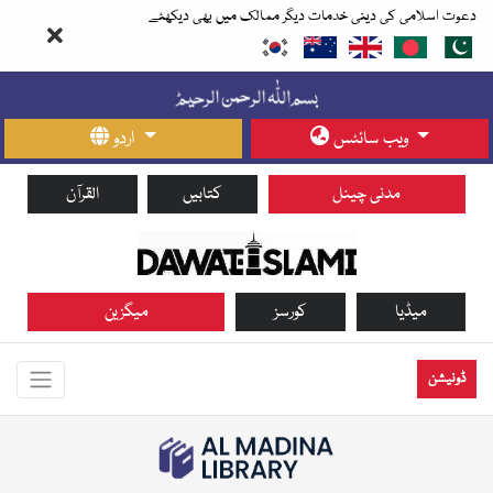
دعوت اسلامی کی دینی خدمات دیگر ممالک میں بھی دیکھئے
ویب سائٹس
اردو
مدنی چینل
کتابیں
القرآن
میڈیا
کورسز
میگزین
ڈونیشن