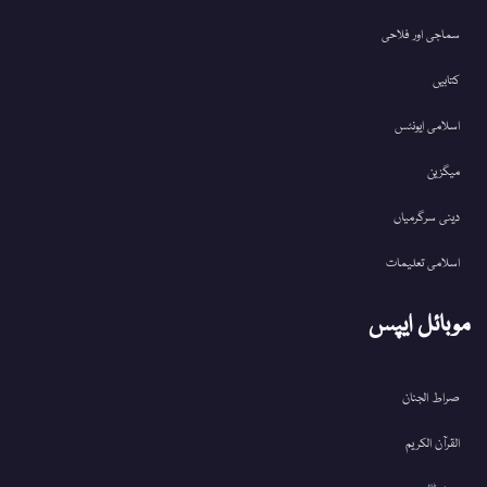
سماجی اور فلاحی
کتابیں
اسلامی ایونٹس
میگزین
دینی سرگرمیاں
اسلامی تعلیمات
موبائل ایپس
صراط الجنان
القرآن الکریم