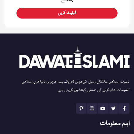
سکے.
ڈونیٹ کریں
دعوت اسلامی عاشقان رسول کی دینی تحریک ہے جو پوری دنیا میں اسلامی
تعلیمات عام کرنے کی عملی کوششیں کررہی ہے
اہم معلومات