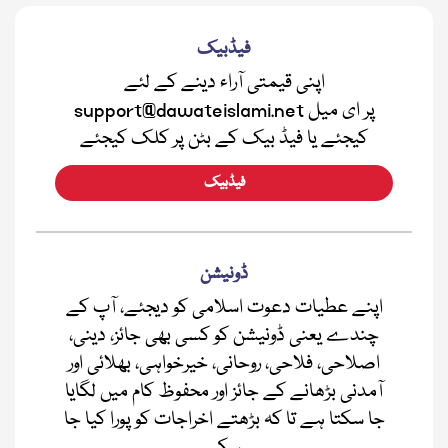
فیڈبیک
اپنی قیمتی آراء دینے کے لئے
support@dawateislami.net پر ای میل
کیجئے یا فیڈ بیک کے بٹن پر کلک کیجئے
فیڈبیک
ڈونیشن
اپنے عطیات دعوت اسلامی کو دیجئے، آپ کے
چندے یعنی ڈونیشن کو کسی بھی جائز، دینی،
اصلاحی، فلاحی، روحانی، خیرخواہی، بھلائی اور
آمدنی بڑھانے کے جائز اور محفوظ کام میں لگایا
جا سکتا ہے تا کہ بڑھتے اخراجات کو پورا کیا جا