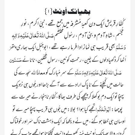
{۱} بھیانک اُونٹ
کُفّارِ قریش ایک دن کعبۂ مُشرَّفہ میں جمع تھے،نبیِّ اکرم، نورِ
صَلَّی اللہُ تَعَالٰی عَلَیْہِ وَاٰلِہٖ
مُجَسَّم ، شاہِ آدم و بنی آدم ، رسُولِ مُحتَشَم
وَسَلَّمَ
بھی قریب ہی نَماز ادا فرما رہے تھے،
ابوجَہْل ایک بھاری پتھّر
حَسَنَین
اُٹھا کر دُکھیادلوں کے چَین، رحمتِ کونین، رسولِ ثَقَلَین، نانائے
صَلَّی اللہُ تَعَالٰی عَلَیْہِ وَاٰلِہٖ وَسَلَّمَ
معاذَاللّٰہ
کے سرِ مُبارک کو
سَجدے کی
حالت میں کُچلنے کے ناپاک ارادے سے آگے بڑھا اور جُوں ہی نزدیک
پہنچا تو ایک دم بوکھلا کر پیچھے کی طرف بھاگا، کُفّارِ ناہنجار نے حیر ت سے
اَبُوالْحَکَم
پوچھا:
! تجھے کیا ہوا؟ بولا: میں جُوں ہی قریب پہنچا میرے تو
اَوسان ہی خطا ہوگئے، میں نے دیکھا کہ ایک دَہشت ناک سَراور خوفناک
گردن والا بھیانک اُونٹ مُنہ کھولے دانت کچکچاتا ہوا مجھے ہڑپ کرنے