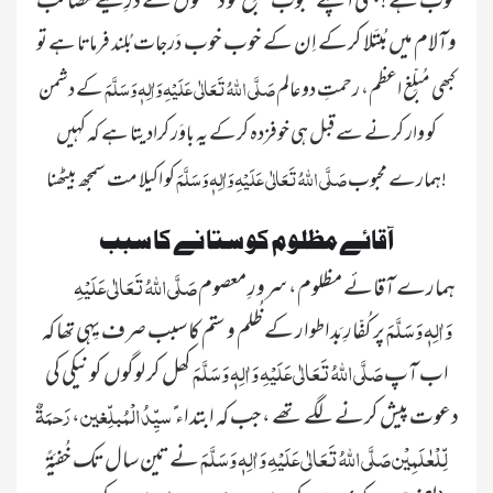
خوب ہے !کبھی اپنے محبوب مُبلِّغ کو دشمنوں کے ذَرِیعے مصائب
وآلام میں مُبتَلا کرکے اِن کے خوب خوب
دَرجات بُلند فرماتا ہے تو
صَلَّی اللہُ تَعَالٰی عَلَیْہِ وَاٰلِہٖ وَسَلَّمَ
کبھی مُبلِّغ اعظم، رحمتِ دوعالم
کے دشمن
کو وار کرنے سے قبل ہی خوفزدہ کرکے یہ باوَر کرادیتا ہے کہ کہیں
صَلَّی اللہُ تَعَالٰی عَلَیْہِ وَاٰلِہٖ وَسَلَّمَ
کو اکیلا مت سمجھ بیٹھنا!
ہمارے محبوب
آقائے مظلوم کو ستانے کا سبب
صَلَّی اللہُ تَعَالٰی عَلَیْہِ
ہمارے آقائے مظلوم، سرورِ معصوم
وَاٰلِہٖ وَسَلَّمَ
پر کُفّارِ بَداطوار کے ظُلم و ستم کا سبب صرف یِہی تھا کہ
صَلَّی اللہُ تَعَالٰی عَلَیْہِ وَاٰلِہٖ وَسَلَّمَ
اب آپ
کھل کر لوگوں کو نیکی کی
ً سیِّدُ الْمُبلِّغین
رَحمَۃٌ
دعوت پیش کرنے لگے تھے ،جب کہ ابتداء
،
لِّلْعٰلَمِیْن صَلَّی اللہُ تَعَالٰی عَلَیْہِ وَاٰلِہٖ وَسَلَّمَ
نے تین سال تک خُفیَۃً