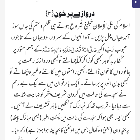
{۳} دروازے پر خون
اسلام کی عَلَی الْاِعلان تَبلیغ شُروع ہوتے ہی ظلم وستم کی جاں سوز
آندھیاں چل پڑیں ۔ آہ ! نبیوں کے سرور، دو جہاں کے تاجور،
صَلَّی اللہُ تَعَالٰی عَلَیْہِ وَاٰلِہٖ وَسَلَّمَ
محبوبِ رَبِّ اکبر
کے جسم منوَّر پر
کُفّارِ بدگوہر کبھی کوڑا کَرکَٹاُچھالتے تو کبھی دروازئہ رحمت پر
جانوروں کا خون ڈالتے، کبھی راستوں میں کانٹے وغیر ہ بِچھاتے تو
کبھی بدنِ انور پر برساتے۔ ایک بار تو ان میں سے ایک بے رَحم
نے سجدے کی حالت میں گردن شریف پتَّھر کو نہایت شدّت
سے دبادیا ، قریب تھا کہ مُبارَک آنکھیں باہَر تَشریف لے آتیں ۔
کبھی ایسا بھی ہوا کہ
سَجدے کی حالت میں پُشتِ اطہر (یعنی مبارَک پیٹھ)
پر بچّہ دان (یعنی وہ کھال جس میں اونٹنی کا بچہ لپٹا ہوا ہوتا ہے) رکھ دیا ۔