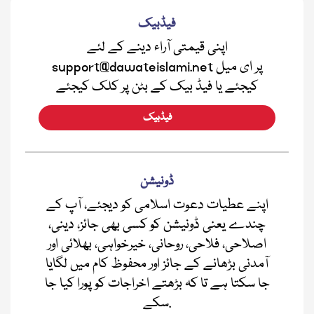
فیڈبیک
اپنی قیمتی آراء دینے کے لئے
support@dawateislami.net پر ای میل
کیجئے یا فیڈ بیک کے بٹن پر کلک کیجئے
فیڈبیک
ڈونیشن
اپنے عطیات دعوت اسلامی کو دیجئے، آپ کے
چندے یعنی ڈونیشن کو کسی بھی جائز، دینی،
اصلاحی، فلاحی، روحانی، خیرخواہی، بھلائی اور
آمدنی بڑھانے کے جائز اور محفوظ کام میں لگایا
جا سکتا ہے تا کہ بڑھتے اخراجات کو پورا کیا جا
سکے.