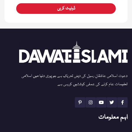
ڈونیٹ کریں
دعوت اسلامی عاشقان رسول کی دینی تحریک ہے جو پوری دنیا میں اسلامی
تعلیمات عام کرنے کی عملی کوششیں کررہی ہے
اہم معلومات