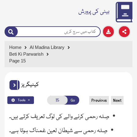
بیٹی کی پرورش
Home
Al Madina Library
Beti Ki Parwarish
Page 15
کیٹیگریز
Go
Previous
Next
Tools
٭
صِلہ رحمی کرنے والے کی لوگ تعريف کرتے ہيں۔
٭
صِلہ رحمی سے شیطان لعين غمناک ہوتا ہے۔