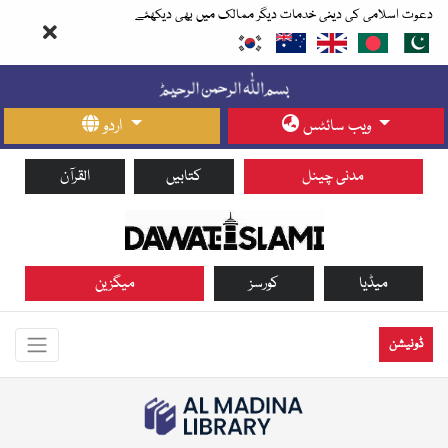
دعوت اسلامی کی دینی خدمات دیگر ممالک میں بھی دیکھئے
ویب سائٹس
اردو
مدنی چینل
کتابیں
القرآن
میڈیا
کورسز
میگزین
ڈونیشن