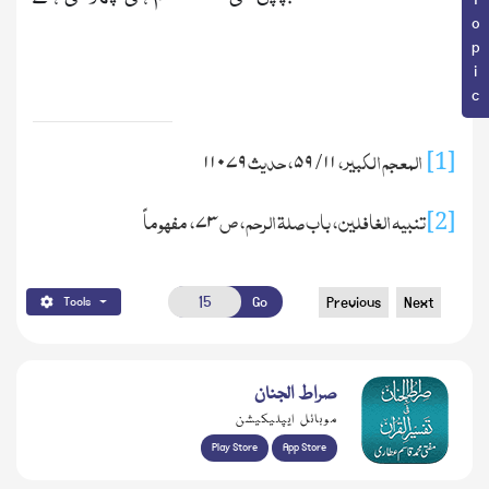
المعجم الکبیر،
/
، حدیث
[1]
۱۱۰۷۹
۵۹
۱۱
تنبیه الغافلین، باب صلة الرحم، ص
، مفهوماً
[2]
۷۳
Go
Previous
Next
Tools
صراط الجنان
موبائل ایپلیکیشن
Play Store
App Store