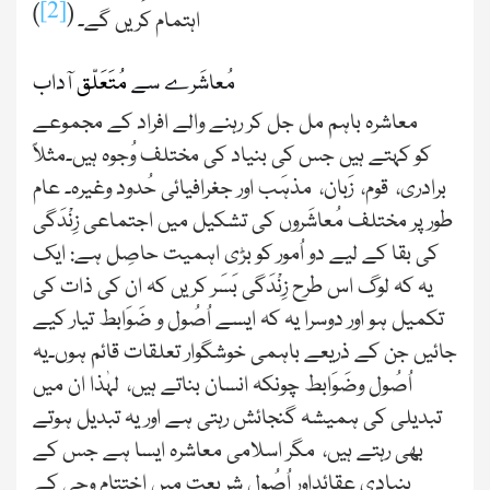
[2]
)
(
اہتمام کريں گے۔
مُعاشَرے سے
مُتَعَلّق
آداب
معاشرہ باہم مل جل کر رہنے والے افراد کے مجموعے
کو کہتے ہیں جس کی بنیاد کی مختلف وُجوہ ہیں۔مثلاً
برادری، قوم، زَبان، مذہَب اور جغرافیائی حُدود وغیرہ۔ عام
طور پر مختلف مُعاشَروں کی تشکیل میں اجتماعی زِنْدَگی
کی بقا کے لیے دو اُمور کو بڑی اہمیت حاصِل ہے: ایک
یہ کہ لوگ اس طرح زِنْدَگی بَسَر کریں کہ ان کی ذات کی
تکمیل ہو اور دوسرا یہ کہ ایسے اُصُول و ضَوَابط تیار کیے
جائیں جن کے ذریعے باہمی خوشگوار تعلقات قائم ہوں۔یہ
اُصُول وضَوَابط چونکہ انسان بناتے ہیں، لہٰذا ان میں
تبدیلی کی ہمیشہ گنجائش رہتی ہے اور یہ تبدیل ہوتے
بھی رہتے ہیں، مگر اسلامی معاشرہ ایسا ہے جس کے
بنیادی عقائداور اُصُولِ شریعت میں اختتامِ وحی کے