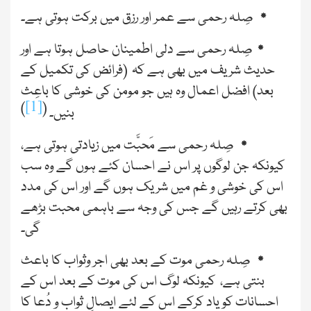
٭
صِلہ رحمی سے عمر اور رزق ميں برکت ہوتی ہے۔
٭
صِلہ رحمی سے دلی اطمينان حاصل ہوتا ہے اور
حديث شريف ميں بھی ہے کہ
(فرائض کی تکمیل کے
بعد)
افضل اعمال وہ ہيں جو مومن کی خوشی کا باعِث
[1]
)
(
بنيں۔
٭
صِلہ رحمی سے مَحبَّت ميں زيادتی ہوتی ہے،
کيونکہ جن لوگوں پر اس نے احسان کئے ہوں گے وہ سب
اس کی خوشی و غم ميں شريک ہوں گے اور اس کی مدد
بھی کرتے رہيں گے جس کی وجہ سے باہمی محبت بڑھے
گی۔
٭
صِلہ رحمی موت کے بعد بھی اجر وثواب کا باعث
بنتی ہے، کيونکہ لوگ اس کی موت کے بعد اس کے
احسانات کو ياد کرکے اس کے لئے ايصالِ ثواب و دُعا کا