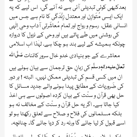
بعدکبھی کوئی تبدیلی آئی ہے نہ آئے گی، اس لیے کہ یہ
ایک ایسی مُتَوازِن اور معتدل زِنْدَگی کا نام ہے جس میں
انسانی عقل، رسوم و رواج اور تمام مُعاشَرتی آداب وحیِ اِلٰہی
کی روشنی میں طے پاتے ہیں اور وحی کے نزول کا دروازہ
چونکہ ہمیشہ کے لیے بند ہو چکا ہے، لہٰذا اب اسلامی
صَلَّی اللّٰہ
معاشرے کے جو بنیادی خدو خال سرورِ کائنات
تعالٰی علیہ واٰلہٖ وسلَّم
کی زبانِ حق ترجمان سے بیان ہوئے ہیں
ان میں کسی قسم کی تبدیلی ممکن نہیں، البتہ ! ہر دور
کی ضَروریات کے مطابق پیدا ہونے والے جدید مسائل کا
حل بھی قرآن و سنّت کے بیان کردہ اصولوں سے ہی اخذ
کیا جاتا ہے۔ اگر یہ حل قرآن و سنّت کے مخالف نہ ہو
بلکہ مسلمانوں کی فلاح و صلاح سے تعلق رکھتا ہو تو
اسے قبول کر لیا جائے گا ورنہ رد کر دیا جائے گا۔ چنانچہ،