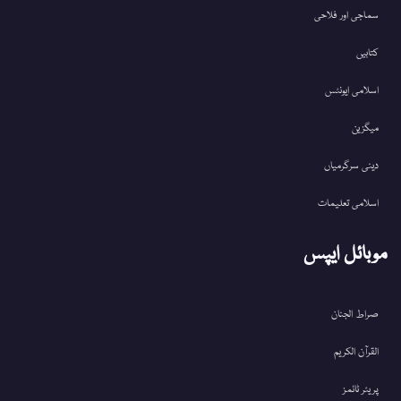
سماجی اور فلاحی
کتابیں
اسلامی ایونٹس
میگزین
دینی سرگرمیاں
اسلامی تعلیمات
موبائل ایپس
صراط الجنان
القرآن الکریم
پریئر ٹائمز