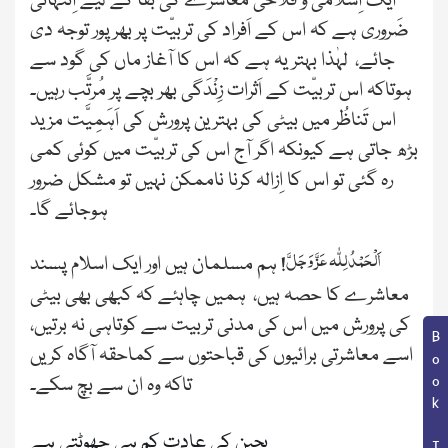
ایک اِسلامی و فلاحی مُعَاشَرے کی بَقا کے لیے اِنتہائی
ضَروری ہے کہ اس کے اَفراد کی تربیّت پر بھرپور توجہ دی
جائے، لہٰذا بہتر یہ ہے کہ اس کا آغاز ماں کی گود سے
ہوتاکہ اس تربیّت کے اَثرات زِنْدَگی بھر بچے پر مُرتَّب رہیں۔
اس تَناظُر میں بیٹی کی بہترین پرورش کی اَہَمِیَّت مزید
بڑھ جاتی ہے کیونکہ اگر آج اس کی تربیّت میں کوئی کمی
رہ گئی تو اس کا اِزالہ کرنا ناممکن نہیں تو مشکل ضرور
ہوجائے گا۔
اَلْحَمْدُ لِلّٰہ
عَزَّ وَجَلَّ
! ہم مسلمان ہیں اور ایک اسلام پسند
معاشرے کا حصہ ہیں، ہمیں چاہئے کہ کبھی بھی بیٹی
کی پرورش میں اس کی مدنی تربیت سے کوتاہی نہ برتیں،
Book Topic
اسے معاشرتی برائیوں کی قباحتوں سے کماحقہ آگاہ کریں
تاکہ وہ ان سے بچ سکے۔
بچپن کی عادت کم ہی چھوٹتی ہے