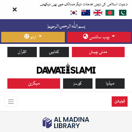
دعوت اسلامی کی دینی خدمات دیگر ممالک میں بھی دیکھئے
ویب سائٹس
اردو
مدنی چینل
کتابیں
القرآن
میڈیا
کورسز
میگزین
ڈونیشن