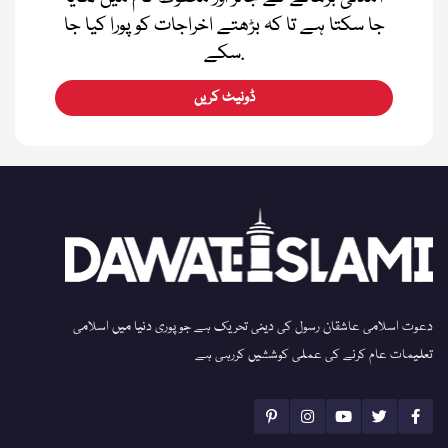
جا سکتا ہے تا کہ بڑھتے اخراجات کو پورا کیا جا
سکے.
ڈونیٹ کریں
دعوت اسلامی عاشقان رسول کی دینی تحریک ہے جو پوری دنیا میں اسلامی
تعلیمات عام کرنے کی عملی کوششیں کررہی ہے