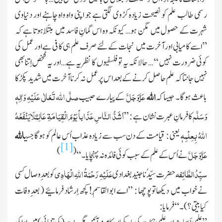
رسمی طالب علم کو نصیحت زیادہ کڑوی لگتی ہے جو اپنی واہ واہ چاہنے اور دنیاوی
شہرت کے حصول میں مگن ہو… کیونکہ وہ اس گمانِ فاسد میں مُبتَلا ہوتا ہے کہ
’’اسے کامیابی اور آخرت میں نجات کے لئے صرف علم ہی کافی ہے اور عمل کی
کوئی ضرورت نہیں ‘‘
… حالانکہ یہ تو فلسفیوں کا نظریہ ہے …اور یہ شخص اِتنابھی
نہیں جانتا کہ علم حاصل کرنے کے بعد اس پر عمل نہ کرنا آخرت میں شدید پکڑ کا
اللہ
عَزَّوَجَلَّ
صلَّی اللّٰہ تَعَالٰی عَلَیْہِ وَاٰلِہٖ
باعث ہو گا۔ جیسا کہ
کے پیارے حبیب
وَسَلَّم
اَشَدُّ النَّاسِ عَذَاباً یَوْمَ الْقِیَامَۃِ عَالِمٌلَایَنْفَعُہُ
کا فرمانِ عبرت نشان ہے : ’’
اللّٰہُ بِعِلْمِہٖ
اللہ
یعنی : قیامت کے دن سب سے زیادہ عذاب اُس عالم کو ہوگا جسی
[1]
)
(
عَزَّوَجَلَّ
نے اُس کے علم کے سبب کوئی فائدہ نہ پہنچایا
۔ ‘‘
سیِّدُالطَّائِفہ
عَلَیْہِ رَحْمَۃُ اللّٰہِ الْھَادِی
حضرت سیِّدُنا جنید بغدادی
کو بعد ِوصال کسی
نے خواب میں دیکھاتوپوچھا : ’’اے ابو القاسِم ! کچھ اِرشاد فرمائیے
( بعد ِوفات
کیابیتی ؟ )
۔ ‘‘ فرمایا :