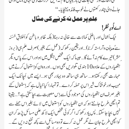
’’علمی اَبحاث اور علمی نِکات کی باریکیاں کام نہ آئیں مگر رات
( کی تنہائی )
میں ادا کی
جانے والی چند رکعتوں نے خوب فائدہ پہنچایا۔ ‘‘
عِلم پر عمل نہ کرنے کی مثال
اے نُورِ نظر !
نیک اَعمال اور باطنی کمالات سے خالی نہ رہنا
( بلکہ ظاہر و باطن کو اَخلاقِ حَسَنہ
ُمزیّن
سے
و آراستہ کرنا )
…اور یقین رکھو کہ
(عمل کے بغیر )
صرف علم ہی
( بروز
ِحشر )
تیرے کام نہ آئے گا … جیسا کہ ایک شخص جنگل میں ہو اور اس کے پاس دیگر
ہتھیاروں کے علاوہ
10
ہندی تلواریں بھی ہوں … اوروہ ان کو اِستعمال کرنے میں
مہارت بھی رکھتاہو… ساتھ ہی ساتھ وہ بہادربھی ہو… ایسے میں اَچانک ایک
مہیب اور خوفناک شیر اس پر حملہ کر دے …توتمہارا کیا خیال ہے کہ اِستعمال کئے
بغیر صرف ان ہتھیاروں کی موجودگی اُسے اِس مصیبت سے بچا سکتی ہے؟ …یقینا
تم اچھی طرح جانتے ہو کہ ان ہتھیاروں کو اِستعمال میں لائے بغیر اس حملے سے
نہیں بچا جا سکتا…پس یاد رکھو کہ اگر کوئی شخص ایک لاکھ علمی مسائل پڑھ کر ان
کواچھی طرح جان لے مگر عمل نہ کرے تو وہ مسائل اسے کچھ نفع نہ دیں گے …