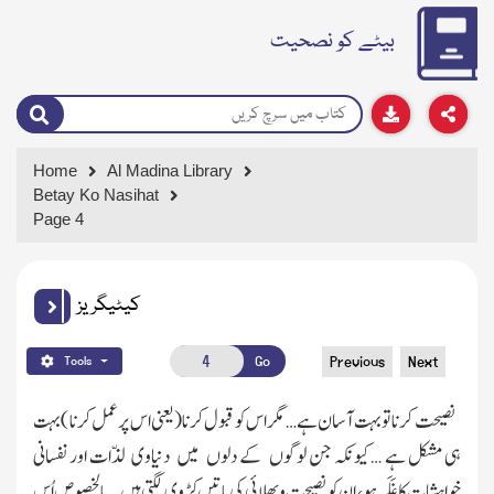
بیٹے کو نصحیت
Home
Al Madina Library
Betay Ko Nasihat
Page 4
کیٹیگریز
Go
Previous
Next
Tools
نصیحت کرناتو بہت آسان ہے… مگر اس کو قبول کرنا
( یعنی اس پرعمل کرنا )
بہت
ہی مشکل ہے …کیونکہ جن لوگوں کے دلوں میں دنیاوی لذّات اور نفسانی
خواہشات کا غَلَبہ ہو ، ان کو نصیحت و بھلائی کی باتیں کڑوی لگتی ہیں …بالخصوص اُس