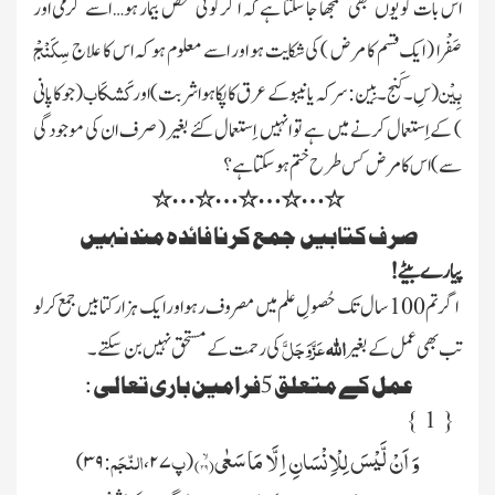
اس بات کو یوں بھی سمجھا جا سکتا ہے کہ اگر کوئی شخص بیمار ہو… اسے گرمی اور
سِکَنْجْ
صَفْرا
( ایک قسم کا مرض )
کی شکایت ہو اور اسے معلوم ہو کہ اس کا علاج
بِیْن
کَشکَاب
( سِ۔ کَنج۔ بِین : سرکہ یانیبوکے عرق کاپکاہواشربت )
اور
( جوکاپانی
)
کے اِستعمال کرنے میں ہے تو انہیں اِستعمال کئے بغیر
( صرف ان کی موجودگی
سے)
اس کا مرض کس طرح ختم ہو سکتا ہے؟
…
…
…
…
٭
٭
٭
٭
٭
صرف کتابیں جمع کرنا فائدہ مندنہیں
پیارے بیٹے !
اگر تم
100
سال تک حُصولِ علم میں مصروف رہو اور ایک ہزار کتابیں جمع کر لو
اللہ
عَزَّوَجَلَّ
تب بھی عمل کے بغیر
کی رحمت کے مستحق نہیں بن سکتے۔
عمل کے متعلق
5
فرامین باری تعال
ی :
}
1
{
وَ اَنْ لَّیْسَ لِلْاِنْسَانِ اِلَّا مَا سَعٰىۙ(
۳۹
)
پ
النّجَم
۳۹ )
:
،
۲۷
(