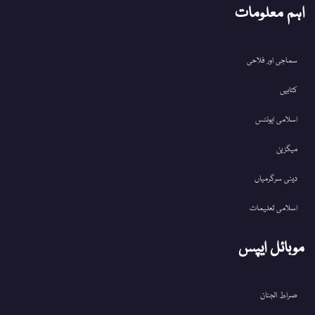
اہم معلومات
سماجی اور فلاحی
کتابیں
اسلامی ایونٹس
میگزین
دینی سرگرمیاں
اسلامی تعلیمات
موبائل ایپس
صراط الجنان