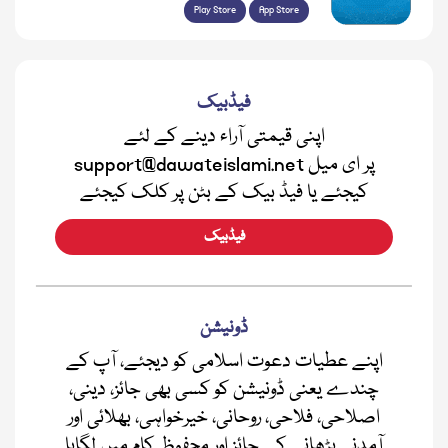
Play Store
App Store
فیڈبیک
اپنی قیمتی آراء دینے کے لئے
support@dawateislami.net پر ای میل
کیجئے یا فیڈ بیک کے بٹن پر کلک کیجئے
فیڈبیک
ڈونیشن
اپنے عطیات دعوت اسلامی کو دیجئے، آپ کے
چندے یعنی ڈونیشن کو کسی بھی جائز، دینی،
اصلاحی، فلاحی، روحانی، خیرخواہی، بھلائی اور
آمدنی بڑھانے کے جائز اور محفوظ کام میں لگایا