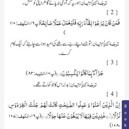
تر
جَمۂ کنز ُالایمان
: اور یہ کہ آدمی نہ پائے گا مگر اپنی کوشش۔
}
2
{
فَمَنْ كَانَ یَرْجُوْا لِقَآءَ رَبِّهٖ فَلْیَعْمَلْ عَمَلًا صَالِحًا
پ
الکھف
۱۱۰
:
،
۱۶
(
)
ترجَمۂ کنز ُالایمان
: تو جسے اپنے ربّ سے ملنے کی امید ہو اسے چاہئے کہ نیک کام
کرے۔
}
3
{
جَزَآءًۢ بِمَا كَانُوْا یَكْسِبُوْنَ(
۸۲
)
پ
التوبہ
۸۲ )
:
،
۱۰
(
ترجَمۂ کنز ُالایمان
: بدلہ اس کا جو کماتے تھے۔
}
4
{
اِنَّ الَّذِیْنَ اٰمَنُوْا وَ عَمِلُوا الصّٰلِحٰتِ كَانَتْ لَهُمْ جَنّٰتُ الْفِرْدَوْسِ
نُزُلًاۙ(
۱۰۷
) خٰلِدِیْنَ فِیْهَا لَا یَبْغُوْنَ عَنْهَا حِوَلًا(
۱۰۸
)
پ
الکھف
۱۰۷
:
،
۱۶
(
، ۱۰۸ )