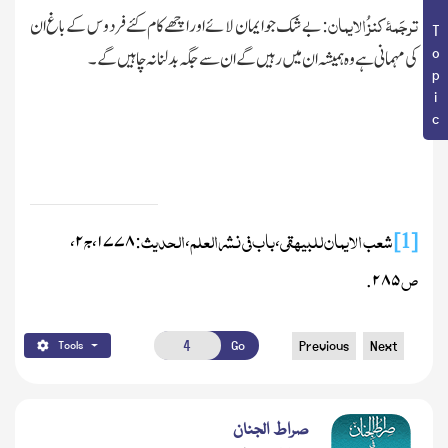
Book Topic
ترجَمۂ کنز ُالایمان
: بے شک جو ایمان لائے اور اچھے کام کئے فردوس کے باغ ان
کی مہمانی ہے وہ ہمیشہ ان میں رہیں گے ان سے جگہ بدلنا نہ چا ہیں گے۔
شعب الایمان للبیہقی
باب فی نشرالعلم
الحدیث
ج
،
۲
،
۱۷۷۸
:
،
،
[1]
ص
.
۲۸۵
Go
Previous
Next
Tools
صراط الجنان