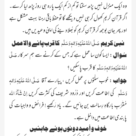
وہ ایک منزل نہیں پڑھ سکتا تو کم از کم ایک پارہ ہی روز پڑھ لیا کرے۔
اگر قرآنِ کریم کھول کر ہی نہیں دیکھے گا تو حفظ باقی رہنا بہت مشکل ہے
اور پھر جان بوجھ کر قرآن ِکریم کو بُھلا دینے کی اپنی وعیدیں ہیں۔
صَلَّی اللّٰہُ عَلَیْہِ وَاٰلہٖ وَسَلَّم
نبیٔ کریم
کا قرب پانے والا عمل
صَلَّی
: ایسا کون سا عمل ہے کہ جس کے کرنے سے ہم سرکار
سُوال
اللّٰہُ عَلَیْہِ وَاٰلہٖ وَسَلَّم
کا قرب پا سکیں ؟
صَلَّی اللّٰہُ عَلَیْہِ وَاٰلہٖ
: خوب سنَّتوں پر عمل کریں ، پیارے آقا
جواب
وَسَلَّم
اِنْ شَآءَ
اللّٰہ
کی اِطاعت کریں اور دُرُود شریف کی کثرت کریں
مُقَرَّبِ بارگاہِ رِسالت بن جائیں گے۔ یاد رَکھیے ! فرائض و واجبات کی
پابندی اِطاعت میں داخل ہے۔
خوف و اُمید دونوں ہونے چاہئیں