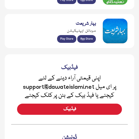
Play Store
App Store
بہار شریعت
موبائل ایپلیکیشن
Play Store
App Store
فیڈبیک
اپنی قیمتی آراء دینے کے لئے
support@dawateislami.net پر ای میل
کیجئے یا فیڈ بیک کے بٹن پر کلک کیجئے
فیڈبیک
ڈونیشن