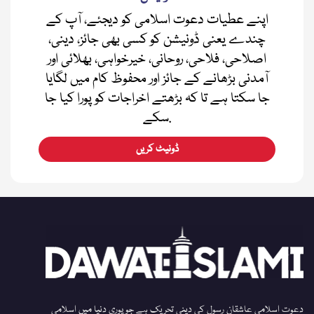
اپنے عطیات دعوت اسلامی کو دیجئے، آپ کے
چندے یعنی ڈونیشن کو کسی بھی جائز، دینی،
اصلاحی، فلاحی، روحانی، خیرخواہی، بھلائی اور
آمدنی بڑھانے کے جائز اور محفوظ کام میں لگایا
جا سکتا ہے تا کہ بڑھتے اخراجات کو پورا کیا جا
سکے.
ڈونیٹ کریں
دعوت اسلامی عاشقان رسول کی دینی تحریک ہے جو پوری دنیا میں اسلامی