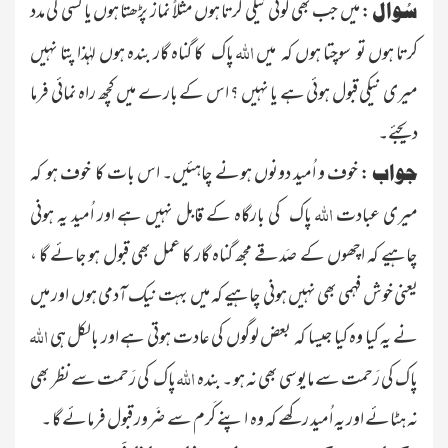
: میں جب بھی کوئی نیکی کرتا ہوں مثلاً نماز پڑھتا ہوں یا کسی کی مدد
سُوال
اللہ
کرتا ہوں تو سوچتا ہوں کہ میں
پاک کا گناہ گار بندہ ہوں لہٰذا پتا نہیں
میری نیکی قبول ہوئی ہے یا نہیں ؟ اس کے بارے میں کچھ راہ نمائی فرما
دیجئے۔
: خوف و اُمید دونوں ہونے چاہئیں۔ اس بات کا خوف ہو کہ
جواب
اللہ
میری عبادت
پاک کی بارگاہ کے قابل نہیں ہے اور اُمید یہ ہونی
چاہیے کہ اچھوں کے صَدقے مجھ گناہ گار کا عمل بھی قبول ہو جائے گا ،
یعنی خوش فہمی بھی نہیں ہونی چاہیے کہ میں بہت نیک آدمی ہوں اور میں
اللہ
نے یہ کیا وہ کیا جیسا کہ بعض لوگوں کی عادت ہوتی ہے اور بالکل ہی
اللہ
پاک کی رَحمت سے مایوسی بھی نہ ہو ۔ بندہ
پاک کی رَحمت سے نظر بھی
نہ ہٹائے اور یہ اُمید رکھے کہ وہ اپنے کَرم سے ضَرور قبول فرمائے گا ۔