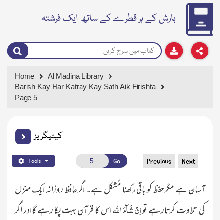
بارش کے ہر قطرے کے ساتھ ایک فرشتہ
Home
Al Madina Library
Barish Kay Har Katray Kay Sath Aik Firishta
Page 5
کیٹیگریز
Go
Previous
Next
Tools
آسان ہے مگر حفظ کو باقی رکھنا مُشکل ہے۔ اگر حافظ روزانہ ایک منزل
اِنْ شَآءَ
اللّٰہ
کی تلاوت کرتا رہے تو
اس کا قرآن بہت پکا رہے گااور اگر