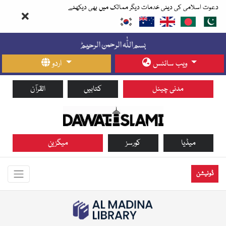
دعوت اسلامی کی دینی خدمات دیگر ممالک میں بھی دیکھئے
ویب سائٹس
اردو
مدنی چینل
کتابیں
القرآن
میڈیا
کورسز
میگزین
ڈونیشن