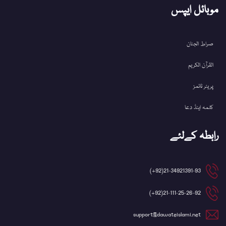
موبائل ایپس
صراط الجنان
القرآن الکریم
پریئر ٹائمز
کلمہ اینڈ دعا
رابطہ کےلئے
21-34921391-93(92+)
21-111-25-26-92(92+)
support@dawateislami.net