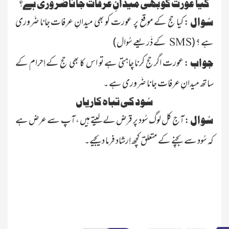
کیا عورت کو بھی میدانِ عرفات جانا ضَروری ہے؟
: کیا حج کے موقع پر عورت کو بھی میدانِ عرفات جانا ضَروری
سُوال
ہے ؟
(
کے ذَریعے سُوال)
SMS
: عورت اگر حج کرنا چاہتی ہے تو اس کا بھی حج کے اِحرام کے
جواب
ساتھ میدانِ عرفات جانا ضَروری ہے ۔
سُود کی تباہ کاریاں
: آج کل لوگ سُود پر قرض لے لیتے ہیں ، آپ سے عرض ہے
سُوال
کہ سُود سے بچنے کے متعلق کچھ اِرشاد فرما دیجیے۔