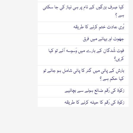
کیا صِرف بزرگوں کے نام پر ہی نیاز کی جا سکتی
ہے ؟
بُری عادت ختم کرنے کا طریقہ
جھوٹ اور بہانے میں فرق
فوت شُدگان کے بارے میں وَسوسہ آئے تو کیا
کریں؟
بارش کے پانی میں گٹر کا پانی شامل ہو جائے تو
کیا حکم ہے ؟
زکوٰۃ کی رَقم ضائع ہونے سے بچائیے
زکوٰۃ کی رَقم کا حیلہ کرنے کا طریقہ
کیا دعوتِ اسلامی میں شمولیت کے لیے ممبر
شپ لینا پڑتی ہے؟