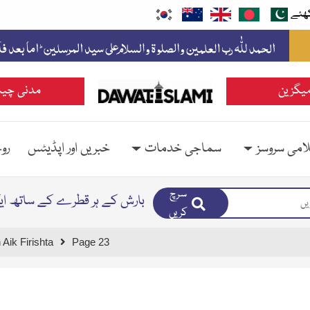
ھئے
یگزین
مدنی چین
امی سروسز
سماجی خدمات
خبریں اور اپڈیٹس
رو
سرچ
بارش کے ہر قطرے کے ساتھ ای
کریں
Aik Firishta
Page 23