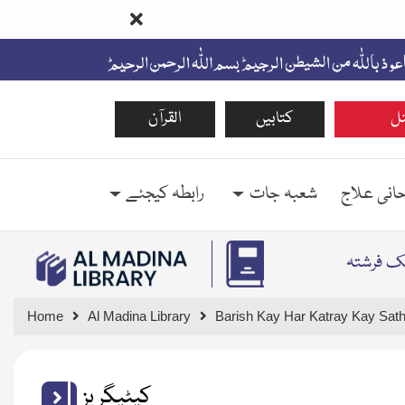
ل
کتابیں
القرآن
حانی علاج
شعبہ جات
رابطہ کیجئے
ک فرشتہ
Home
Al Madina Library
Barish Kay Har Katray Kay Sath 
کیٹیگریز