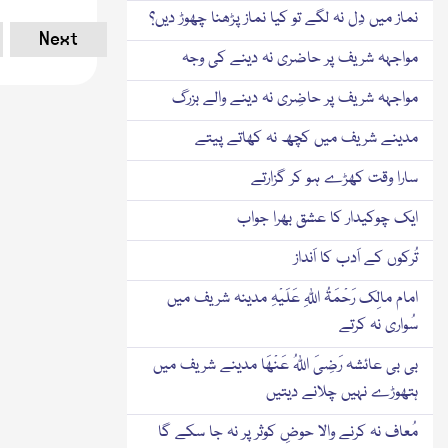
نماز میں دِل نہ لگے تو کیا نماز پڑھنا چھوڑ دیں؟
Next
مواجہہ شریف پر حاضری نہ دینے کی وجہ
مواجہہ شریف پر حاضِری نہ دینے والے بزرگ
مدینے شریف میں کچھ نہ کھاتے پیتے
سارا وقت کھڑے ہو کر گزارتے
ایک چوکیدار کا عشق بھرا جواب
تُرکوں کے اَدب کا اَنداز
امام مالِک رَحْمَۃُ اللّٰہِ عَلَیْہِ مدینہ شریف میں
سُواری نہ کرتے
بی بی عائشہ رَضِیَ اللّٰہُ عَنْھَا مدینے شریف میں
ہتھوڑے نہیں چلانے دیتیں
مُعاف نہ کرنے والا حوضِ کوثر پر نہ جا سکے گا