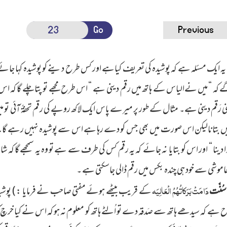
Go
Previous
یہ ایک مسئلہ ہے کہ پوشیدہ کی تعریف کیاہے اور کس طرح دینے کو پوشیدہ کہا جائے گا؟ ا
گے کہ “ میں نےالیاس کے ہاتھ میں رقم دینی ہے “ اس طرح مجھے تو پتا چلے گا کہ اس 
ی رَقم دینی ہے۔ مثال کے طور پر میرے پاس ایک لاکھ روپے کی رقم تحفۃً آئی تو م
یں بتانالیکن اس صورت میں بھی جس کو دے رہا ہے اس سے پوشیدہ نہیں رہے گا۔ اگر یو
وا دینا “ اور اس کو بتایا نہ جائے کہ یہ رقم کس کی طرف سے ہے تو وہ یہ سمجھے گا کہ 
وشی سے خود ہی چندہ بکس میں رقم ڈالی جاسکتی ہے ۔
دَامَتْ بَرَکاتُہُمُ الْعَالِیَہ
سُنَّت
کے قریب بیٹھے ہوئے مفتی صاحب نے فرمایا : )
پوشی
 کہ سیدھے ہاتھ سے صَدقہ دے تو اُلٹے ہاتھ کو معلوم نہ ہو کہ اس نے کیا خرچ کیا۔