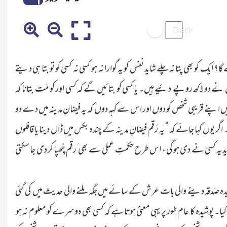
یک کو بھی پتا نہ چلے شاید نفس کو یہ گوارا نہ ہو کسی نہ کسی کو تو بتا ہی دیتے
نے دو لاکھ روپے دئیے ہیں۔ یا کسی کو بتائیں گے کہ کسی اور کو مَت بتانا کہ
یں اپنے قریبی شخص کو دوں اور اس سے کہہ دوں کہ یہ فیضانِ مدینہ میں دے دو
ں کہا جائے کہ “ یہ رَقم فیضانِ مدینہ کے چندہ بکس میں ڈال دینا یا قافلوں
شاید یہ کسی نے دی ہو گی ، اس طرح حکمتِ عملی سے بھی َرقم چُھپا کر دی جا سکتی
دہ صَدقہ دینے والی بات عرش کے سائے میں جگہ ملنے والی حدیث میں کی گئی
 پوشیدہ کا عام طور پر یہی معنیٰ ہوتا ہے کہ کسی بھی دوسرے کو معلوم نہ ہو