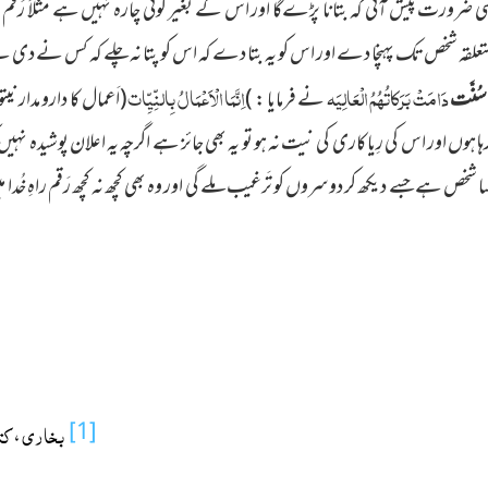
یسی ضَرورت پیش آئی کہ بتانا پڑےگا اور اس کے بغیر کوئی چارہ نہیں ہے مثلاً رَق
ہ شخص تک پہنچا دے اور اس کو یہ بتا دے کہ اس کو پتا نہ چلے کہ کس نے دی ہے ت
دَامَتْ بَرَکاتُہُمُ الْعَالِیَہ
اِنَّمَا الْاَعْمَالُ بِالنِّیِّات
 سُنَّت
نے فرمایا : )
(اَعمال کا دارو مدار ن
 ہوں اور اس کی رِیاکاری کی نیت نہ ہو تو یہ بھی جائز ہے اگرچہ یہ اعلان پوشیدہ نہیں
ا شخص ہے جسے دیکھ کر دوسروں کو تَرغیب ملے گی اور وہ بھی کچھ نہ کچھ رَقم راہِ خُدا 
[1]
بخاری
کت
،