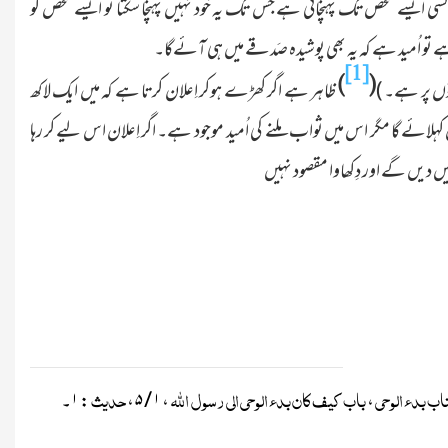
م کسی ایسے شخص تک پہنچانی ہے جس تک یہ خود نہیں پہنچا سکتا تو ایسے شخص کو
و اُمید ہے کہ یہ بھی پوشیدہ صَدقے میں ہی آئےگا۔
[1]
)
(
یتوں پر ہے۔ )
ظاہر ہے اگر کھڑے ہوکر اِعلان کرتا ہے کہ میں ایک لاکھ
 کہلائے گا مگر اس میں ثواب ملنے کی اُمید موجود ہے۔ اگر اِعلان اس لیے کر رہا
میں دیں گے اور دِکھاوا مقصود نہیں
اب بدء الوحی
باب کیف کان بدء الوحی الی
رسول اللہ
حدیث
،
،
۱ / ۵
،
:
۱
۔