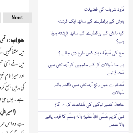
دُرُود شریف کی فضیلت
Next
بارش کے ہرقطرے کے ساتھ ایک فرشتہ
کیا بارش کے ہر قطرے کے ساتھ فِرِشتہ ہوتا
واقعی 
جواب:
ہے؟
ہیں مثلاً کہیں 
حج کی مُبارَک باد کس طرح دی جائے ؟
میں نے اتنی اتن
بے جا سُوالات کر کے حاجیوں کو آزمائش میں
مَت ڈالیے
اور میرا نام نہ
مُعاشرے میں رائج آزمائش میں ڈالنے والے
کی مدمیں جمع کر
سُوالات
ہے۔ یوں ہی خام
حافظ کتنے لوگوں کی شَفاعت کرے گا؟
(امیرِ اہلِ
نبیٔ کریم صَلَّی اللّٰہُ عَلَیْہِ وَاٰلہٖ وَسَلَّم کا قرب پانے
ہے وہ اس طرح ہے
والا عمل