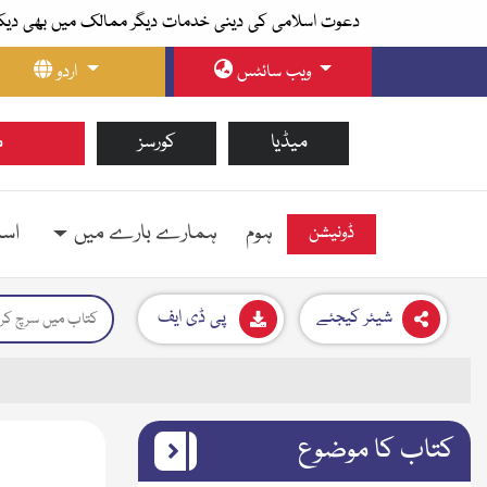
دعوت اسلامی کی دینی خدمات دیگر ممالک میں بھی دیک
ویب سائٹس
اردو
میڈیا
کورسز
م
ہوم
ہمارے بارے میں
اسل
ڈونیشن
شیئر کیجئے
پی ڈی ایف
کتاب کا موضوع