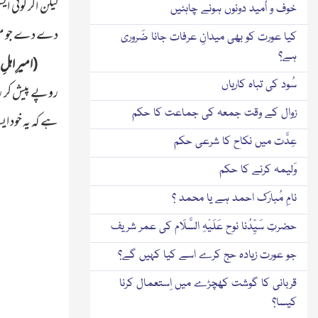
لیکن اگر کوئی ا
خوف و اُمید دونوں ہونے چاہئیں
دے دے جو متعلق
کیا عورت کو بھی میدانِ عرفات جانا ضَروری
ہے؟
(امیرِ اہلِ
سُود کی تباہ کاریاں
روپے پیش کر رہا
زوال کے وقت جمعہ کی جماعت کا حکم
ہے کہ یہ خود ایس
عِدَّت میں نکاح کا شرعی حکم
وَلیمہ کرنے کا حکم
نامِ مُبارَک احمد ہے یا محمد ؟
حضرتِ سَیِّدُنا نوح عَلَیْہِ السَّلَام کی عمر شریف
جو عورت زیادہ حج کرے اسے کیا کہیں گے؟
قربانی کا گوشت کھچڑے میں اِستعمال کرنا
کیسا؟