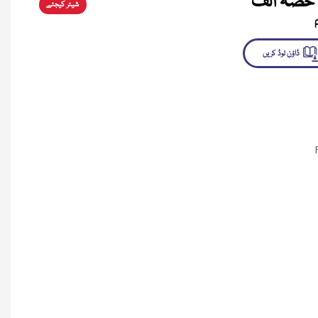
۔ حصہ الف
شیئر کیجئے
لوڈ کریں