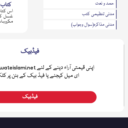
حمد و نعت
کتاب 
اس کتاب
مدنی تنظیمی کتب
غسل کا 
مکروہات
مدنی مذاکرہ(سوال وجواب)
تحریری بیانات
متفرقات
فیڈبیک
مدنی بہاریں
فضائل
ای میل کیجئے یا فیڈ بیک کے بٹن پر ک
اطفال
صلہ رحمی
فیڈبیک
معرفۃ القرآن
نیکی کی دعوت
ہفتہ وار رسائل