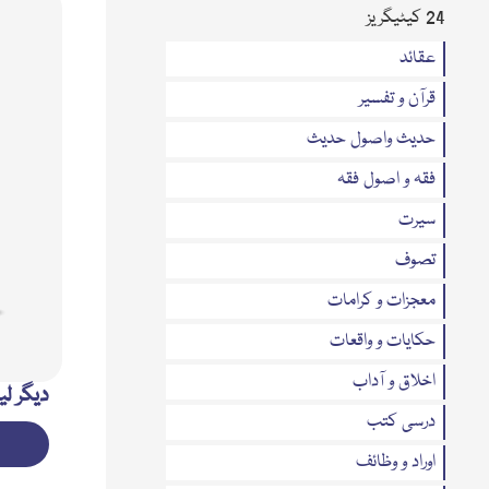
24 کیٹیگریز
عقائد
قرآن و تفسیر
حدیث واصول حدیث
فقہ و اصول فقہ
سیرت
تصوف
معجزات و کرامات
حکایات و واقعات
اخلاق و آداب
دیگر لی
درسی کتب
اوراد و وظائف