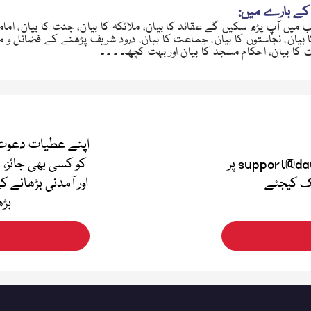
کے بارے میں:
 میں آپ پڑھ سکیں گے عقائد کا بیان، ملائکہ کا بیان، جنت کا بیان، امامت
بیان، نجاستوں کا بیان، جماعت کا بیان، درود شریف پڑھنے کے فضائل و مسا
 کا بیان، احکام مسجد کا بیان اور بہت کچھ۔ ۔ ۔ ۔
اپنے عطیات دعوت 
اپنی قیمتی آراء دینے کے لئے support@dawateislami.net پر
کو کسی بھی جائز، 
لک کیجئے
اور آمدنی بڑھانے ک
بڑھ