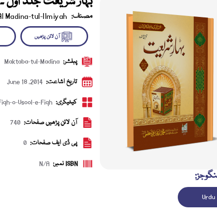
بہار شریعت جلد اول 
مصنف:
Al Madina-tul-Ilmiyah
پبلشر:
Maktaba-tul-Madina
آن لائن پڑھیں
ڈاؤن 
تاریخ اشاعت:
June 18 ,2014
کیٹیگری:
Fiqh-o-Usool-e-Fiqh
آن لائن پڑھیں صفحات:
740
پی ڈی ایف صفحات:
0
ISBN نمبر:
N/A
نگوجز:
Urdu