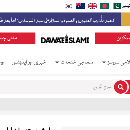
ھئے
یگزین
مدنی چین
امی سروسز
سماجی خدمات
خبریں اور اپڈیٹس
رو
rs for results.