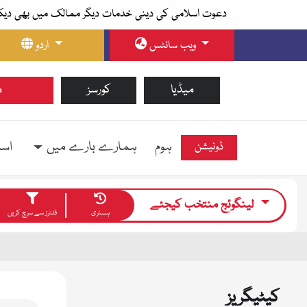
دعوت اسلامی کی دینی خدمات دیگر ممالک میں بھی دیک
ویب سائٹس
اردو
میڈیا
کورسز
م
ہوم
ہمارے بارے میں
اسل
ڈونیشن
لینگوئج منتخب کیجئے
ہسٹری
فلٹرز سے سرچ کریں
کیٹیگریز