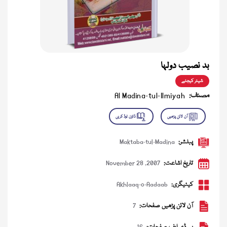
بد نصیب دولہا
شیئر کیجئے
مصنف:
Al Madina-tul-Ilmiyah
پبلشر:
Maktaba-tul-Madina
تاریخ اشاعت:
November 28 ,2007
کیٹیگری:
Akhlaaq-o-Aadaab
آن لائن پڑھیں صفحات:
7