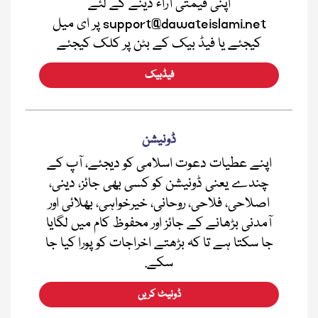
اپنی قیمتی آراء دینے کے لئے
support@dawateislami.net پر ای میل
کیجئے یا فیڈ بیک کے بٹن پر کلک کیجئے
فیڈبیک
ڈونیشن
اپنے عطیات دعوت اسلامی کو دیجئے، آپ کے
چندے یعنی ڈونیشن کو کسی بھی جائز، دینی،
اصلاحی، فلاحی، روحانی، خیرخواہی، بھلائی اور
آمدنی بڑھانے کے جائز اور محفوظ کام میں لگایا
جا سکتا ہے تا کہ بڑھتے اخراجات کو پورا کیا جا
سکے.
ڈونیٹ کریں