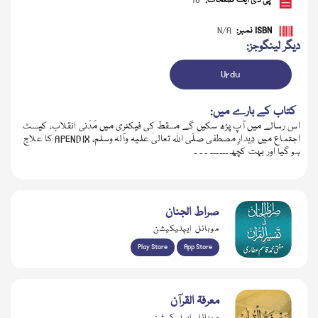
پی ڈی ایف صفحات:
16
ISBN نمبر:
N/A
دیگر لینگوجز:
Urdu
کتاب کے بارے میں:
اس رسالے میں آپ پڑھ سکیں گے مسقط کی فیکٹری میں مَدَنی انقلاب، کیسٹ
اجتماع میں دِیدارِ مصطفی صلّی اللہ تعالیٰ علیہ وآلہ وسلم، APENDIX کا علاج
ہو گیا اور بہت کچھ۔۔۔۔۔۔ ۔ ۔ ۔
ڈاؤن لوڈ کریں
صراط الجنان
موبائل ایپلیکیشن
Play Store
App Store
معرفۃ القرآن
موبائل ایپلیکیشن