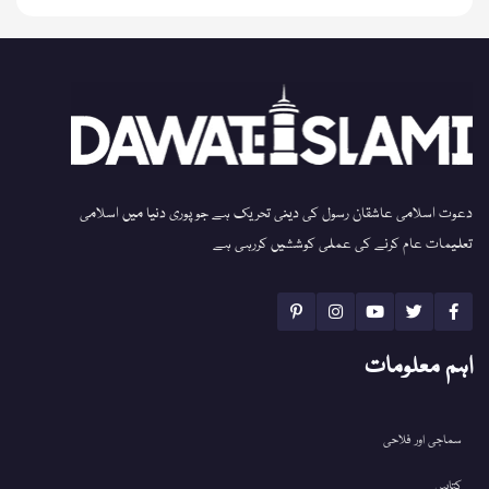
دعوت اسلامی عاشقان رسول کی دینی تحریک ہے جو پوری دنیا میں اسلامی
تعلیمات عام کرنے کی عملی کوششیں کررہی ہے
اہم معلومات
سماجی اور فلاحی
کتابیں