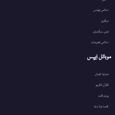
اسلامی ایونٹس
میگزین
دینی سرگرمیاں
اسلامی تعلیمات
موبائل ایپس
صراط الجنان
القرآن الکریم
پریئر ٹائمز
کلمہ اینڈ دعا