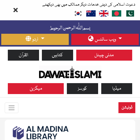
دعوت اسلامی کی دینی خدمات دیگر ممالک میں بھی دیکھئے
ویب سائٹس
اردو
مدنی چینل
کتابیں
القرآن
میڈیا
کورسز
میگزین
ڈونیشن