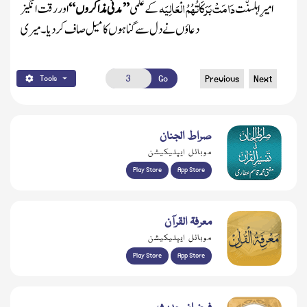
دَامَتْ بَرَکَاتُہُمُ الْعَالِیَہ
امیرِاہلسنّت
کے علمی
’’ مدنی مذاکروں ‘‘
اور رقت انگیز
دعاؤں نے دل سے گناہوں کا میل صاف کردیا ۔ میری
Go
Previous
Next
Tools
صراط الجنان
موبائل ایپلیکیشن
Play Store
App Store
معرفۃ القرآن
موبائل ایپلیکیشن
Play Store
App Store