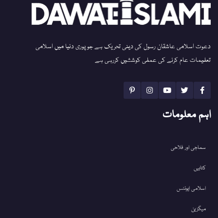
دعوت اسلامی عاشقان رسول کی دینی تحریک ہے جو پوری دنیا میں اسلامی
تعلیمات عام کرنے کی عملی کوششیں کررہی ہے
اہم معلومات
سماجی اور فلاحی
کتابیں
اسلامی ایونٹس
میگزین