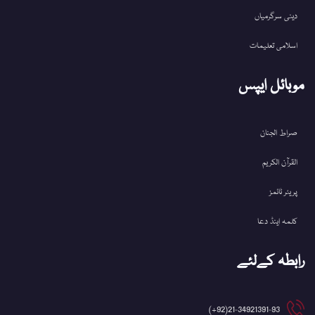
دینی سرگرمیاں
اسلامی تعلیمات
موبائل ایپس
صراط الجنان
القرآن الکریم
پریئر ٹائمز
کلمہ اینڈ دعا
رابطہ کےلئے
21-34921391-93(92+)