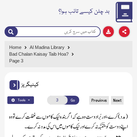
بد چلن کیسے تائب ہوا؟
Home
Al Madina Library
Bad Chalan Kaisay Taib Hoa?
Page 3
کیٹیگریز
Go
Previous
Next
Tools
(مدد)
کرے ، اور بُرا دوست وہ ہے کہ اگر بندہ نیک کاموں سے غفلت کرے تو وہ
اپنے دوست کو مُتَنَبَّہ نہ کرے اور نیک کاموں میں اس کی مدد نہ کرے ۔