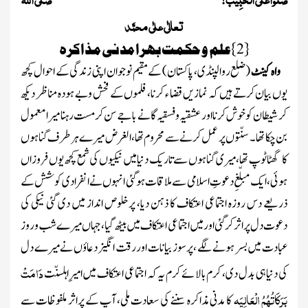
تعالٰی علٰی محمَّد
{
2
}
علم و حکمت بھرا مدنی مذاکرہ
واہ کینٹ
(ضلع روالپنڈی، پاکستان)
کے مقیم نوجوان اپنی زندگی کے احوال کچھ
یوں بیان کرتے ہیں کہ نمازیں قضا ء کرنا، فلموں کے فحش وبے ہودہ مناظر دیکھ
کر شیطان کو خوش کرنا اور عشقیہ وفسقیہ گانے باجے سن کرمست رہنا میرا معمول
بن چکا تھا ۔ سنّتوں پر عمل کرنے سے محروم تھا، الغرض میرے ہر طرف گناہوں
کا گھٹا ٹوپ تھا، میری گناہوں سے تاریک دنیا میں نیکیوں کی شمع کچھ یوں فروزاں
ہوئی، ایک مبلّغِ دعوتِ اسلامی سے ملاقات ہو گئی انہوں نے انفرادی کوشش کے
ذریعے دس روزہ اجتماعی اعتکاف کا ذہن دیا، پرخلوص انداز میں دی گئی نیکی کی
دعوت دل پر اثرکرگئی اور میں اجتماعی اعتکاف میں بیٹھ گیا، جہاں میرے شب وروز
عبادت میں بسر ہونے لگے ، پرسوز بیانات اور رقت انگیز دعاؤں نے میرے دل
دَامَتْ
کی دنیا ہی بدل دی، کرم بالائے کرم یہ کہ اجتماعی اعتکاف میں امیرِاہلسنّت
بَرَکَاتُہُمُ الْعَالِیَہ
کا مدنی مذاکرہ سننے کی سعادت ملی، آپ کے پراثر ملفوظات سے