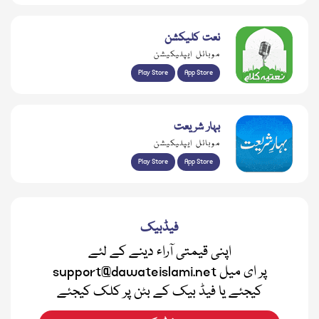
نعت کلیکشن
موبائل ایپلیکیشن
Play Store
App Store
بہار شریعت
موبائل ایپلیکیشن
Play Store
App Store
فیڈبیک
اپنی قیمتی آراء دینے کے لئے
support@dawateislami.net پر ای میل
کیجئے یا فیڈ بیک کے بٹن پر کلک کیجئے