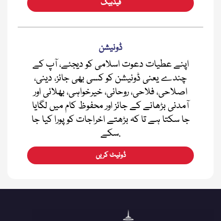
فیڈبیک
ڈونیشن
اپنے عطیات دعوت اسلامی کو دیجئے، آپ کے
چندے یعنی ڈونیشن کو کسی بھی جائز، دینی،
اصلاحی، فلاحی، روحانی، خیرخواہی، بھلائی اور
آمدنی بڑھانے کے جائز اور محفوظ کام میں لگایا
جا سکتا ہے تا کہ بڑھتے اخراجات کو پورا کیا جا
سکے.
ڈونیٹ کریں