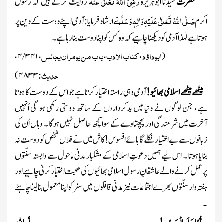
رَضِیَ اللّٰہُ تَعَالٰی عَنْہ
حضرت
سیّدنا ابوہریرہ
روایت کر تے ہیں کہ رسول
صَلَّی اللّٰہُ تَعَالٰی عَلَیْہِ وَاٰلِہٖ وَسَلَّم
اکرم
نے ارشاد فرمایا: آدمی اپنے دوست کے دین پر
ہوتا ہے لہٰذا آدمی کو دیکھنا چاہیے کہ وہ کس کو اپنا دوست بنا رہا ہے ۔
ابوداؤد
کتاب الادب
باب من یومر ان یجالس
،
۴/۳۴۱
،
،
،
(
حدیث:
)
۴۸۳۳
میٹھے میٹھے اسلامی بھائیو!
آدمی وہی راستہ اختیار کرتا ہے جو اس کے دوست کا ہوتا
ہے ، جن لوگوں نے دنیا میں بدکرداروں کے ساتھ دوستی رکھی ہو گی اُنہیں
آخرت میں شرمندگی اور پچھتاوے کے سوا کچھ حاصل نہیں ہوگا ۔ وہاں اُن کی
زبانوں سے بے اختیار نکلے گا ہائے افسوس!کاش میں نے فلاں شخص کو دوست نہ
بنایا ہوتا ۔ اس لیے ہمیں دعوتِ اسلامی کے مشکبار مدنی ماحول سے وابستہ سنّتوں
پرعمل کرنے والے عاشقانِ رسول اسلامی بھائیوں کی صحبت اختیار کرنی چاہیے اور
ہفتہ وار سنّتوں بھرے اجتماعات نیز مدنی قافلوں میں سفر کو اپنا معمول بنا لینا چاہئے
۔
صلُّوْاعَلَی الْحَبِیْب!
صلَّی اللّٰہ