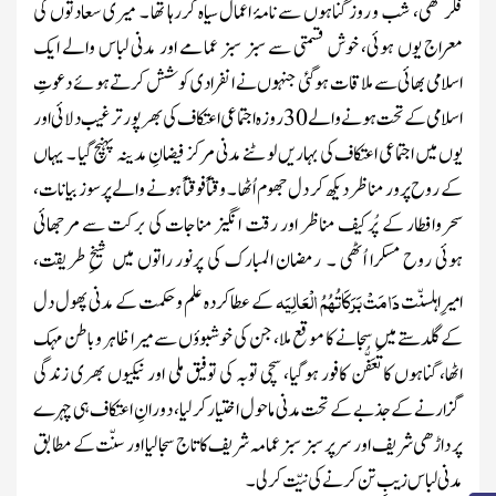
فکر تھی، شب و روز گناہوں سے نامۂ اعمال سیاہ کررہا تھا ۔ میری سعادتوں کی
معراج یوں ہوئی، خوش قسمتی سے سبز سبز عمامے اور مدنی لباس والے ایک
اسلامی بھائی سے ملاقات ہوگئی جنہوں نے انفرادی کوشش کرتے ہوئے دعوتِ
اسلامی کے تحت ہونے والے
30
روزہ اجتماعی اعتکاف کی بھرپور ترغیب دلائی اور
یوں میں اجتماعی اعتکاف کی بہاریں لوٹنے مدنی مرکز فیضانِ مدینہ پہنچ گیا ۔ یہاں
کے روح پرور مناظر دیکھ کر دل جھوم اُٹھا ۔ وقتاً فوقتاً ہونے والے پرسوز بیانات،
سحروافطار کے پُرکیف مناظر اور رقت انگیز مناجات کی برکت سے مرجھائی
ہوئی روح مسکرا اُٹھی ۔ رمضان المبارک کی پرنور راتوں میں شیخِ طریقت،
دَامَتْ بَرَکَاتُہُمُ الْعَالِیَہ
امیرِاہلسنّت
کے عطا کردہ علم و حکمت کے مدنی پھول دل
کے گلدستے میں سجانے کا موقع ملا، جن کی خوشبوؤں سے میرا ظاہر وباطن مہک
اٹھا، گناہوں کا تَعَفُّن کافور ہوگیا، سچی توبہ کی توفیق ملی اور نیکیوں بھری زندگی
گزارنے کے جذبے کے تحت مدنی ماحول اختیار کرلیا، دورانِ اعتکاف ہی چہرے
پر داڑھی شریف اور سر پر سبز سبز عمامہ شریف کا تاج سجا لیا اور سنّت کے مطابق
مدنی لباس زیبِ تن کرنے کی نیّت کر لی ۔