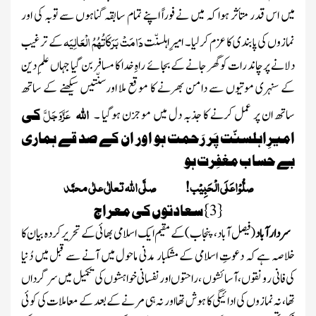
میں اس قدر متأثر ہوا کہ میں نے فوراً اپنے تمام سابقہ گناہوں سے توبہ کی اور
دَامَتْ بَرَکَاتُہُمُ الْعَالِیَہ
نمازوں کی پابندی کا عزم کرلیا ۔ امیرِ اہلسنّت
کے ترغیب
دلانے پر چاند رات کو گھر جانے کے بجائے راہِ خدا کا مسافر بن گیا جہاں علمِ دین
کے سنہری موتیوں سے دامن بھرنے کا موقع ملا اورسنّتیں سیکھنے کے ساتھ
اللّٰہ
عَزَّوَجَلَّ
ساتھ ان پر عمل کرنے کا جذبہ دل میں موجزن ہوگیا ۔
کی
امیرِاہلسنّت پَر رَحمت ہو اور ان کے صد قے ہماری
بے حسا ب مغفِرت ہو
صلُّوْاعَلَی الْحَبِیْب! صلَّی اللّٰہ تعالٰی علٰی محمَّد
{
3
}
سعادتوں کی معراج
سردار آباد
(فیصل آباد، پنجاب)
کے مقیم ایک اسلامی بھائی کے تحریر کردہ
بیان کا
خلاصہ ہے کہ دعوتِ اسلامی کے مشکبار مدنی ماحول میں آنے سے قبل میں
دُنیا
کی
فانی
رونقوں ، آسائشوں ، راحتوں اور نفسانی خواہشوں کی تکمیل میں سرگرداں
تھا، نہ نمازوں کی ادائیگی کا ہوش تھا اور نہ ہی مرنے کے بعد کے معاملات کی کوئی