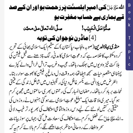
اللّٰہ
عَزَّوَجَلَّ
Book Topic
کی امیرِاہلسنّت پَر رَحمت ہو اور ان کے صد
قے ہماری بے حسا ب مغفِرت ہو
صلُّوْاعَلَی الْحَبِیْب! صلَّی اللّٰہ تعالٰی علٰی محمَّد
{
4
}
ماڈرن نوجوان کی توبہ
منڈی بہاؤ الدین
(صوبہ پنجاب، پاکستان)
کے مقیم ایک اسلامی بھائی کے تحریر
کردہ مکتوب کا خلاصہ ہے کہ دعوتِ اسلامی کامدنی رنگ چڑھنے سے قبل فیشن کی
ہلاکت خیز وادیوں میں بھٹک رہا تھا ۔ عجیب وغریب تراش خراش والے کپڑے
پہنناہی مقصدِحیات سمجھ بیٹھا تھا ، ہمہ وقت دل دماغ پر فیشن کا بھوت سوار رہتا ۔
الغرض میں یادِ الہٰی سے یکسر غافل دنیا کی رنگینیوں میں شاغل زندگی کے قیمتی
لمحات برباد کررہا تھا ۔ رمضان المبارک کی رحمتوں بھری ساعتوں میں مجھ پر کرم
ہوگیا ۔ میری ملاقات ایک مبلغِ دعوتِ اسلامی سے ہوگئی جنہوں نے روزوں کی
حقیقی برکتیں لوٹنے کے لیے دس روزہ اجتماعی اعتکاف کی بھرپور ترغیب دلائی
اللّٰہ
عَزَّوَجَلَّ
۔
کے فضل وکرم سے اعتکاف کی سعادت مل گئی، جہاں پرسوز بیانات
سحر و افطار کے روحانی مناظر بہت اچھے لگے ، کرم بالائے کرم یہ کہ