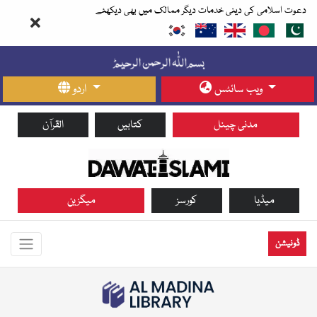
دعوت اسلامی کی دینی خدمات دیگر ممالک میں بھی دیکھئے
ویب سائٹس
اردو
مدنی چینل
کتابیں
القرآن
میڈیا
کورسز
میگزین
ڈونیشن