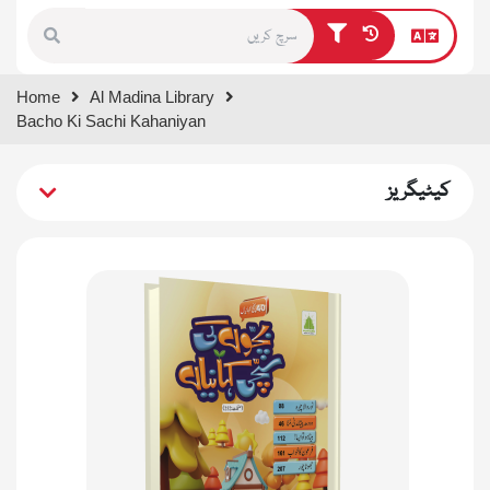
Type 1 or more characters for
Home
Al Madina Library
results.
Bacho Ki Sachi Kahaniyan
کیٹیگریز