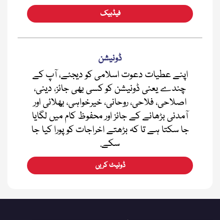
فیڈبیک
ڈونیشن
اپنے عطیات دعوت اسلامی کو دیجئے، آپ کے
چندے یعنی ڈونیشن کو کسی بھی جائز، دینی،
اصلاحی، فلاحی، روحانی، خیرخواہی، بھلائی اور
آمدنی بڑھانے کے جائز اور محفوظ کام میں لگایا
جا سکتا ہے تا کہ بڑھتے اخراجات کو پورا کیا جا
سکے.
ڈونیٹ کریں