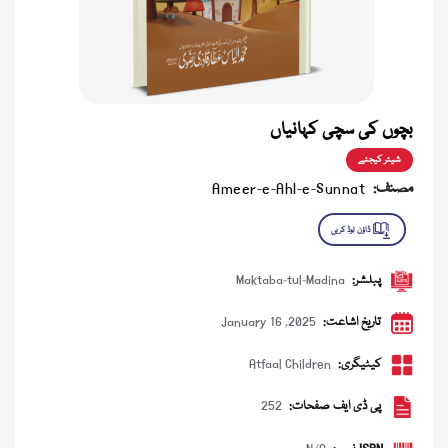
بچوں کی سچی کہانیاں
شیئر کیجئے
مصنف:
Ameer-e-Ahl-e-Sunnat
پبلشر:
Maktaba-tul-Madina
تاریخ اشاعت:
January 16 ,2025
کیٹیگری:
Atfaal Children
پی ڈی ایف صفحات:
252