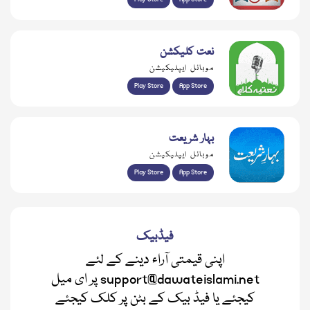
نعت کلیکشن
موبائل ایپلیکیشن
Play Store
App Store
بہار شریعت
موبائل ایپلیکیشن
Play Store
App Store
فیڈبیک
اپنی قیمتی آراء دینے کے لئے
support@dawateislami.net پر ای میل
کیجئے یا فیڈ بیک کے بٹن پر کلک کیجئے