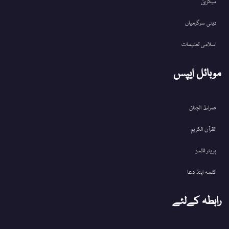
میگزین
دینی سرگرمیاں
اسلامی تعلیمات
موبائل ایپس
صراط الجنان
القرآن الکریم
پریئر ٹائمز
کلمہ اینڈ دعا
رابطہ کےلئے