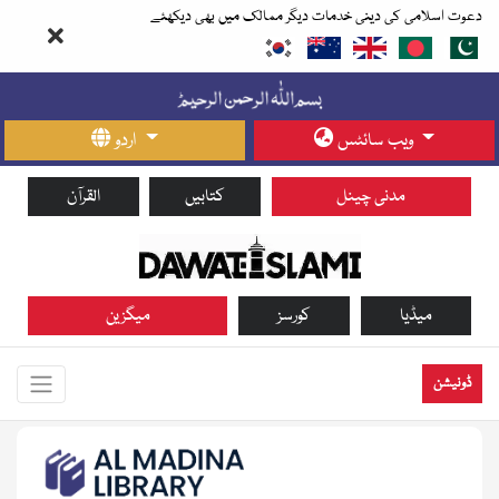
دعوت اسلامی کی دینی خدمات دیگر ممالک میں بھی دیکھئے
ویب سائٹس
اردو
مدنی چینل
کتابیں
القرآن
میڈیا
کورسز
میگزین
ڈونیشن