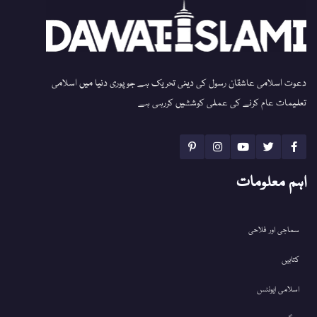
دعوت اسلامی عاشقان رسول کی دینی تحریک ہے جو پوری دنیا میں اسلامی
تعلیمات عام کرنے کی عملی کوششیں کررہی ہے
اہم معلومات
سماجی اور فلاحی
کتابیں
اسلامی ایونٹس