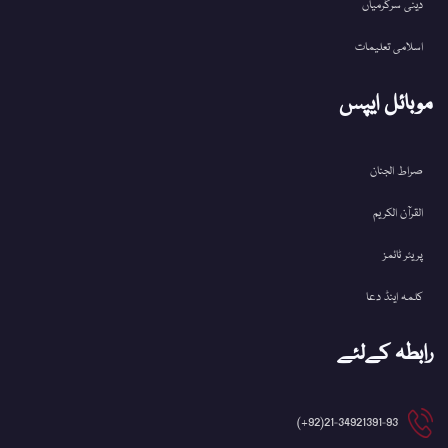
دینی سرگرمیاں
اسلامی تعلیمات
موبائل ایپس
صراط الجنان
القرآن الکریم
پریئر ٹائمز
کلمہ اینڈ دعا
رابطہ کےلئے
21-34921391-93(92+)