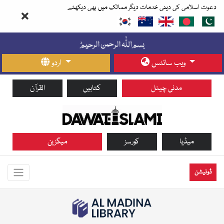
دعوت اسلامی کی دینی خدمات دیگر ممالک میں بھی دیکھئے
ویب سائٹس
اردو
مدنی چینل
کتابیں
القرآن
میڈیا
کورسز
میگزین
ڈونیشن