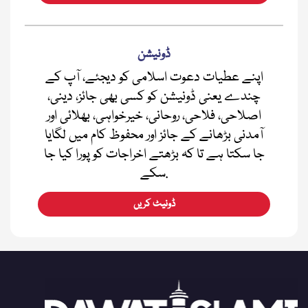
ڈونیشن
اپنے عطیات دعوت اسلامی کو دیجئے، آپ کے
چندے یعنی ڈونیشن کو کسی بھی جائز، دینی،
اصلاحی، فلاحی، روحانی، خیرخواہی، بھلائی اور
آمدنی بڑھانے کے جائز اور محفوظ کام میں لگایا
جا سکتا ہے تا کہ بڑھتے اخراجات کو پورا کیا جا
سکے.
ڈونیٹ کریں