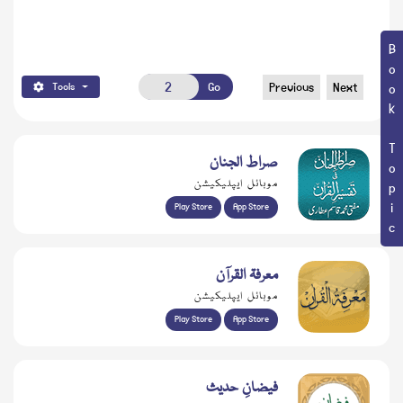
Book Topic
Go
Previous
Next
Tools
صراط الجنان
موبائل ایپلیکیشن
Play Store
App Store
معرفۃ القرآن
موبائل ایپلیکیشن
Play Store
App Store
فیضانِ حدیث