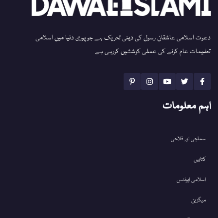
دعوت اسلامی عاشقان رسول کی دینی تحریک ہے جو پوری دنیا میں اسلامی
تعلیمات عام کرنے کی عملی کوششیں کررہی ہے
اہم معلومات
سماجی اور فلاحی
کتابیں
اسلامی ایونٹس
میگزین