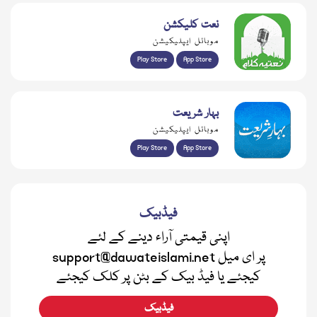
نعت کلیکشن
موبائل ایپلیکیشن
Play Store
App Store
بہار شریعت
موبائل ایپلیکیشن
Play Store
App Store
فیڈبیک
اپنی قیمتی آراء دینے کے لئے
support@dawateislami.net پر ای میل
کیجئے یا فیڈ بیک کے بٹن پر کلک کیجئے
فیڈبیک