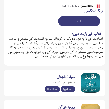
ISBN نمبر:
Not Available
دیگر لینگوجز:
Urdu
کتاب کے بارے میں:
انسانیت کی تاریخ بڑی دردناک اور کربناک ہے،یہ انسانیت کی پیشانی پر بد نما
داغ ہے۔افسوس جس کے آغوش میں پرورش پائی ،اسی آغوش کو زخمی کیا
،جس نے بلندیوں پر پہنچایا،اسی کو پستیوں میں ڈالا ،سر زمینِ عرب میں زمانۂ
جاہلیت میں معاشرے کی نظر میں عورت کی جو قدروقیمت تھی وہ ناقابلِ بیان
ہے ۔اس موضوع پر رسالہ عورت اور پردہ پیشِ خدمت ہے۔
صراط الجنان
موبائل ایپلیکیشن
Play Store
App Store
معرفۃ القرآن