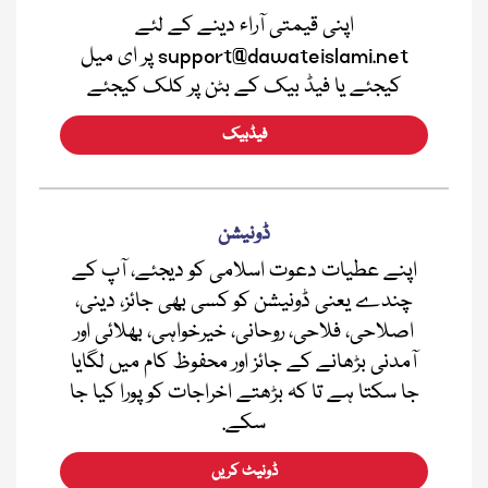
اپنی قیمتی آراء دینے کے لئے
support@dawateislami.net پر ای میل
کیجئے یا فیڈ بیک کے بٹن پر کلک کیجئے
فیڈبیک
ڈونیشن
اپنے عطیات دعوت اسلامی کو دیجئے، آپ کے
چندے یعنی ڈونیشن کو کسی بھی جائز، دینی،
اصلاحی، فلاحی، روحانی، خیرخواہی، بھلائی اور
آمدنی بڑھانے کے جائز اور محفوظ کام میں لگایا
جا سکتا ہے تا کہ بڑھتے اخراجات کو پورا کیا جا
سکے.
ڈونیٹ کریں