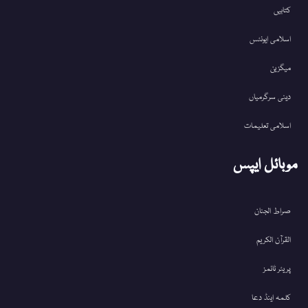
کتابیں
اسلامی ایونٹس
میگزین
دینی سرگرمیاں
اسلامی تعلیمات
موبائل ایپس
صراط الجنان
القرآن الکریم
پریئر ٹائمز
کلمہ اینڈ دعا