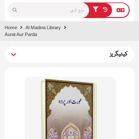
Type 1 or more characters for
Home
Al Madina Library
results.
Aurat Aur Parda
کیٹیگریز