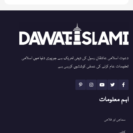
دعوت اسلامی عاشقان رسول کی دینی تحریک ہے جو پوری دنیا میں اسلامی
تعلیمات عام کرنے کی عملی کوششیں کررہی ہے
اہم معلومات
سماجی اور فلاحی
کتابیں