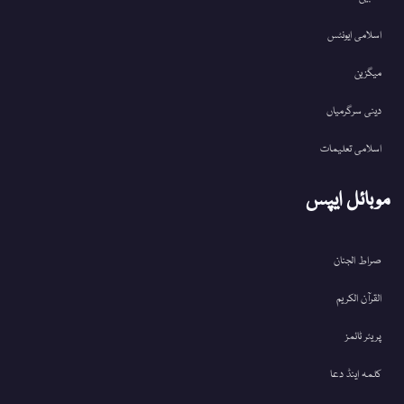
اسلامی ایونٹس
میگزین
دینی سرگرمیاں
اسلامی تعلیمات
موبائل ایپس
صراط الجنان
القرآن الکریم
پریئر ٹائمز
کلمہ اینڈ دعا