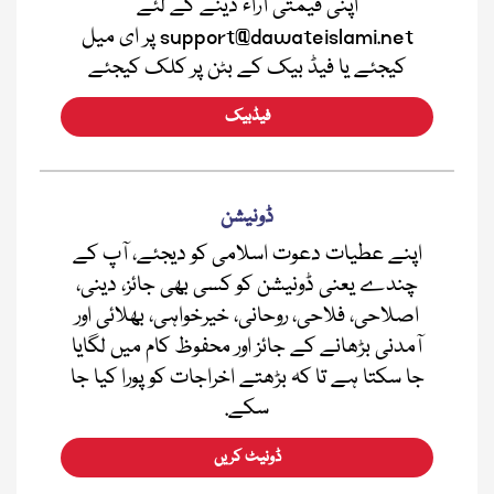
اپنی قیمتی آراء دینے کے لئے
support@dawateislami.net پر ای میل
کیجئے یا فیڈ بیک کے بٹن پر کلک کیجئے
فیڈبیک
ڈونیشن
اپنے عطیات دعوت اسلامی کو دیجئے، آپ کے
چندے یعنی ڈونیشن کو کسی بھی جائز، دینی،
اصلاحی، فلاحی، روحانی، خیرخواہی، بھلائی اور
آمدنی بڑھانے کے جائز اور محفوظ کام میں لگایا
جا سکتا ہے تا کہ بڑھتے اخراجات کو پورا کیا جا
سکے.
ڈونیٹ کریں