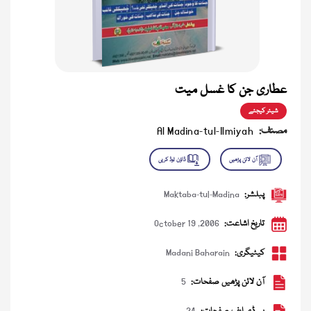
عطاری جن کا غسل میت
شیئر کیجئے
مصنف:
Al Madina-tul-Ilmiyah
پبلشر:
Maktaba-tul-Madina
تاریخ اشاعت:
October 19 ,2006
کیٹیگری:
Madani Baharain
آن لائن پڑھیں صفحات:
5