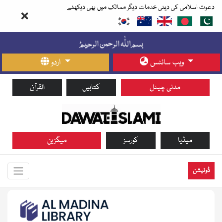
دعوت اسلامی کی دینی خدمات دیگر ممالک میں بھی دیکھئے
ویب سائٹس
اردو
مدنی چینل
کتابیں
القرآن
میڈیا
کورسز
میگزین
ڈونیشن