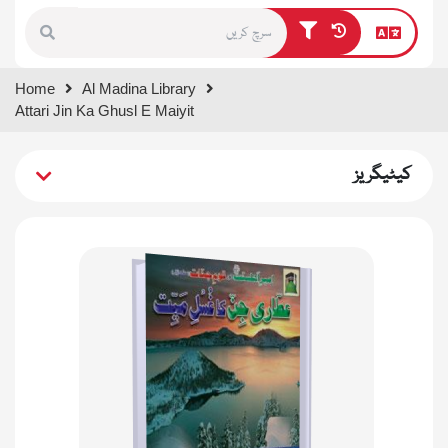
Type 1 or more characters for
Home
Al Madina Library
results.
Attari Jin Ka Ghusl E Maiyit
کیٹیگریز