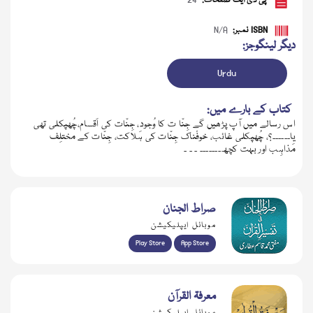
پی ڈی ایف صفحات:
24
ISBN نمبر:
N/A
دیگر لینگوجز:
Urdu
کتاب کے بارے میں:
اس رسالے میں آپ پڑھیں گے جِنّا ت کا وُجود، جِنّات کی اَقسام،چُھپکلی تھی
یا۔۔۔۔۔۔؟، چُھپکلی غائب، خوفْناک جِنّات کی ہَلاکت، جِنّات کے مختلِف
مَذاہِب اور بہت کچھ۔۔۔۔۔۔۔ ۔ ۔ ۔
ڈاؤن لوڈ کریں
صراط الجنان
موبائل ایپلیکیشن
Play Store
App Store
معرفۃ القرآن
موبائل ایپلیکیشن