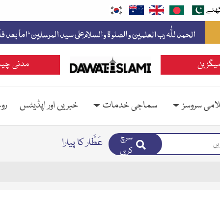
ھئے
یگزین
مدنی چین
امی سروسز
سماجی خدمات
خبریں اور اپڈیٹس
رو
سرچ
عَطَّار کا پیارا
کریں