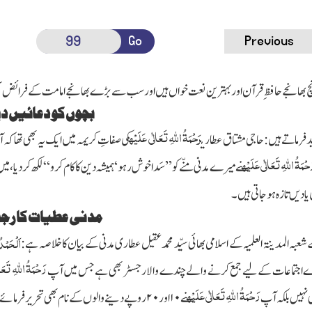
Go
Previous
 بھانجے حافظِ قرآن اور بہترین نعت خواں ہیں اور سب سے بڑے بھانجے امامت کے فرائض بھی
بچوں کو دعائیں دی
رَحْمَۃُ اللہِ تَعَالٰی عَلَیْہ
دفرماتے ہیں:حاجی مشتاق عطاری
کی صفاتِ کریمہ میں ایک یہ بھی تھا کہ
حْمَۃُ اللہِ تَعَالٰی عَلَیْہ
نے میرے مدنی منّے کو ’’سَدا خوش رہو‘ ہمیشہ دین کا کام کرو“ لکھ کردیا،
 یادیں تازہ ہوجاتی ہیں۔
مدنی عطیات کا رج
اَلْحَمْدُ
شعبہ المدینۃ العلمیہ کے اسلامی بھائی سیّد محمد عقیل عطاری مدنی کے بیان کا خلاصہ ہے:
رَحْمَۃُ اللہِ تَعَا
 اجتماعات کے لیے جمع کرنے والے چندے والا رجسٹر بھی ہے جس میں آپ
رَحْمَۃُ اللہِ تَعَالٰی عَلَیْہ
 نہیں بلکہ آپ
نے
۱۰
اور
۲۰
روپے دینے والوں کے نام بھی تحریر فرمائے