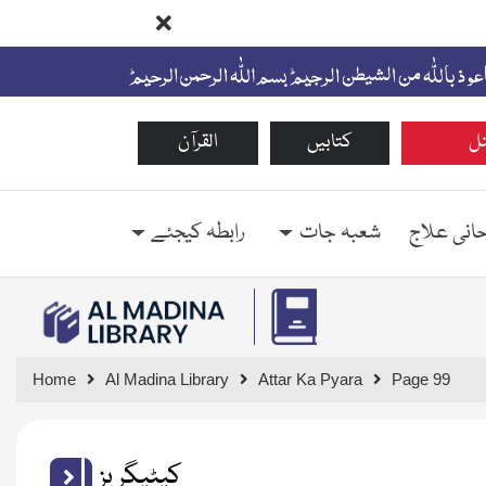
ل
کتابیں
القرآن
حانی علاج
شعبہ جات
رابطہ کیجئے
Home
Al Madina Library
Attar Ka Pyara
Page 99
کیٹیگریز