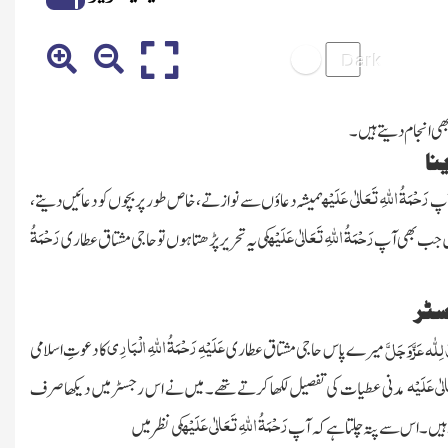
 انجا م دیتے ہیں۔
نا
رَحْمَۃُ اللہِ تَعَالٰی عَلَیْہ
 آپ
ہمیشہ دعاؤں سے نوازتے، خاص طور پر بچوں کو دعائیں دیتے،
ْمَۃُ اللہِ تَعَالٰی عَلَیْہ
رَحْمَۃُ
رَح
 میں جب بھی آپ
کی یہ تحریر پڑھتا ہوں تو حاجی مشتاق عطاری
سٹر
عَلَیْہِ رَحْمَۃُ اللہِ الْبَارِی
 لِلّٰہ عَزَّوَجَلَّ
میرے پاس حاجی مشتاق عطاری
کا دعوتِ اسلامی
لٰی عَلَیْہ
مدنی عطیات کی تفصیل لکھا کرتے تھے۔ میں نے اس رجسٹر میں دیکھاصرف
رَحْمَۃُ اللہِ تَعَالٰی عَلَیْہ
 ہیں۔ اس سے پتہ چلتا ہے کہ آپ
کی نظر میں