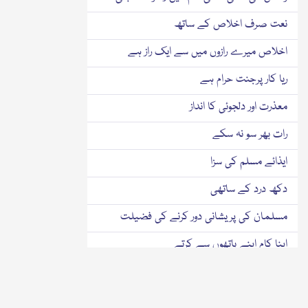
نعت صرف اخلاص کے ساتھ
اخلاص میرے رازوں میں سے ایک راز ہے
ریا کار پرجنت حرام ہے
معذرت اور دلجوئی کا انداز
رات بھر سو نہ سکے
ایذائے مسلم کی سزا
دکھ درد کے ساتھی
مسلمان کی پریشانی دور کرنے کی فضیلت
اپنا کام اپنے ہاتھوں سے کرتے
گھر کے کام خود کرتے
مجھے پانی بھرنا ہے