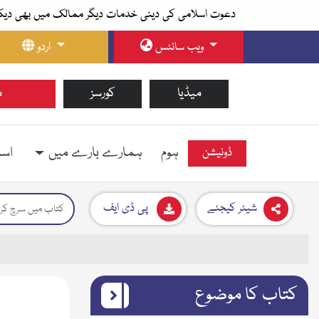
دعوت اسلامی کی دینی خدمات دیگر ممالک میں بھی دیک
ویب سائٹس
اردو
میڈیا
کورسز
م
ہوم
ہمارے بارے میں
اسل
ڈونیشن
شیئر کیجئے
پی ڈی ایف
کتاب کا موضوع