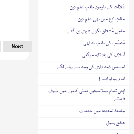
عَلالَت کے باوجود طلبِ علمِ دین
حالتِ نزع میں بھی علمِ دین
حاجی مُشتاق نگرانِ شوریٰ بن گئے
مَنصَب کی طلب نہ تھی
Next
اَسلاف کی یاد تازہ ہوگئی
احساس ذمہ داری کی وجہ سے رونے لگے
امام ہو تو ایسا !
اپنی تمام صلاحیتیں مدنی کاموں میں صَرف
فرماتے
جامعۃالمدینہ میں خدمات
عشقِ رسول