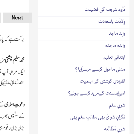
دُرُود شریف کی فضیلت
Next
وِلادَت باسعادت
والِد ماجد
برکت ہے کہ پانچ
والدہ ماجدہ
ابتدائی تعلیم
محمد سلیم چشتی
مزی
رَ
مدنی ماحول کیسے میسرآیا ؟
ایک مرتبہ آپ
اللہِ تَعَالٰی عَلَیْہ
انفرادی کوشش کی اہمیت
کی
امیرِاہلسنت کےمریدکیسے ہوئے؟
دعوتِ اسلامی
کے 
شوقِ علم
کے سنّتوں بھرے
نگرانِ شوریٰ بھی ،طالبِ علم بھی
بڑی بڑی رقوم ہی
شوقِ مُطَالَعہ