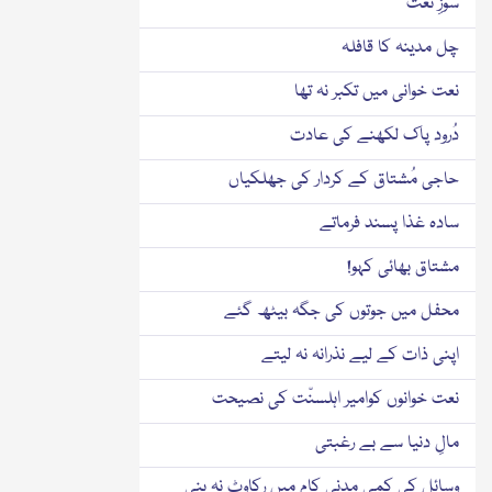
سوزِ نعت
چل مدینہ کا قافلہ
نعت خوانی میں تکبر نہ تھا
دُرود پاک لکھنے کی عادت
حاجی مُشتاق کے کردار کی جھلکیاں
سادہ غذا پسند فرماتے
مشتاق بھائی کہو!
محفل میں جوتوں کی جگہ بیٹھ گئے
اپنی ذات کے لیے نذرانہ نہ لیتے
نعت خوانوں کوامیر اہلسنّت کی نصیحت
مالِ دنیا سے بے رغبتی
وسائل کی کمی مدنی کام میں رکاوٹ نہ بنی