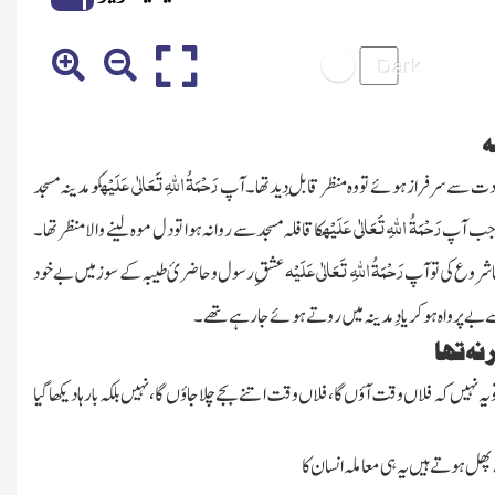
ہ
رَح
ْمَۃُ اللہِ تَعَالٰی عَلَیْہ
 سے سرفراز ہوئے تو وہ منظر قابلِ دید تھا۔ آپ
کومدینہ مسجد
رَحْمَۃُ اللہِ تَعَالٰی عَلَیْہ
چہ جب آپ
کا قافلہ مسجد سے روانہ ہوا تو دل موہ لینے والا منظر تھا۔
رَحْمَۃُ اللہِ تَعَالٰی عَلَیْہ
 شروع کی تو آپ
عشقِ رسول و حاضریٔ طیبہ کے سوز میں بے خود
بے پرواہ ہو کر یادِ مدینہ میں روتے ہوئے جا رہے تھے۔
نہ تھا
و یہ نہیں کہ فلاں وقت آؤں گا، فلاں وقت اتنے بجے چلا جاؤں گا، نہیں بلکہ بارہا دیکھا گیا
پھل ہوتے ہیں یہ ہی معاملہ انسان کا