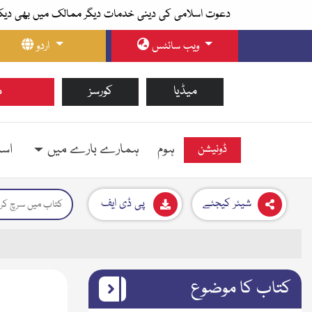
دعوت اسلامی کی دینی خدمات دیگر ممالک میں بھی دیک
ویب سائٹس
اردو
میڈیا
کورسز
م
ہوم
ہمارے بارے میں
اسل
ڈونیشن
شیئر کیجئے
پی ڈی ایف
کتاب کا موضوع