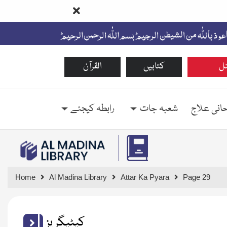
ل
کتابیں
القرآن
حانی علاج
شعبہ جات
رابطہ کیجئے
Home
Al Madina Library
Attar Ka Pyara
Page 29
کیٹیگریز