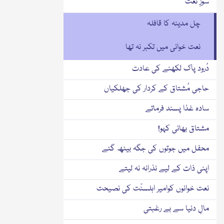
سوزِ نعت
چل مدینہ کا قافلہ
نعت خوانی میں تکبر نہ تھا
دُرود پاک لکھنے کی عادت
حاجی مُشتاق کے کردار کی جھلکیاں
سادہ غذا پسند فرماتے
مشتاق بھائی کہو!
محفل میں جوتوں کی جگہ بیٹھ گئے
اپنی ذات کے لیے نذرانہ نہ لیتے
نعت خوانوں کوامیر اہلسنّت کی نصیحت
مالِ دنیا سے بے رغبتی