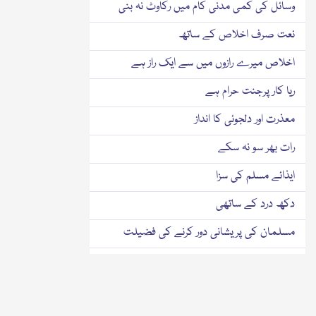
وسائل کی کمی مدنی کام میں رکاوٹ نہ بنی
نعت صرف اخلاص کے ساتھ
اخلاص میرے رازوں میں سے ایک راز ہے
ریا کار پرجنت حرام ہے
معذرت اور دلجوئی کا انداز
رات بھر سو نہ سکے
ایذائے مسلم کی سزا
دکھ درد کے ساتھی
مسلمان کی پریشانی دور کرنے کی فضیلت
اپنا کام اپنے ہاتھوں سے کرتے
گھر کے کام خود کرتے