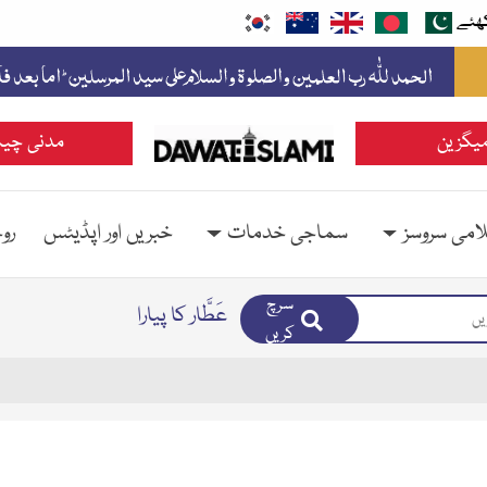
ھئے
یگزین
مدنی چین
امی سروسز
سماجی خدمات
خبریں اور اپڈیٹس
رو
سرچ
عَطَّار کا پیارا
کریں