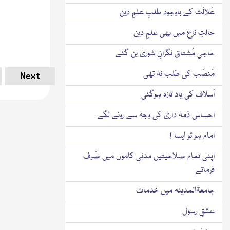
عَلالَت کے باوجود طلبِ علمِ دین
حالتِ نزع میں بھی علمِ دین
حاجی مُشتاق نگرانِ شوریٰ بن گئے
مَنصَب کی طلب نہ تھی
Next
اَسلاف کی یاد تازہ ہوگئی
احساس ذمہ داری کی وجہ سے رونے لگے
امام ہو تو ایسا !
اپنی تمام صلاحیتیں مدنی کاموں میں صَرف
فرماتے
جامعۃالمدینہ میں خدمات
عشقِ رسول