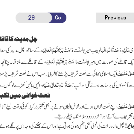
Go
Previous
چل مدینہ کا قافل
عَلَیْہِ رَحْمَۃُ اللہِ الْبَارِی
دَامَتْ بَرَکاتُہُمُ الْعَالِیَہ
ری
جب امیرِ اہلسنّت
کے ساتھ چل مدینہ کی سعادت
دَامَتْ بَرَکَاتُہُمُ الْعَالِیَہ
ایک قافلے کی صورت میں امیرِ اہلسنّت
کے قافلے سے ملنا تھا۔ چنان
َالٰی عَلَیْہ
نے ايك اسلامی بھائی سے نعت شریف پڑھنے کا فرمایا۔ جب اس نے نعت شریف پڑھنا
رَحْمَۃُ اللّٰہ ِتَعَالٰی عَلَیْہ
ے آنسوؤں کی برسات ہونے لگی اور آپ
دائیں بائیں کھڑے لوگوں سے 
نعت خوانی میں تکبر 
َالٰی عَلَیْہ
نے اپنے نعت خواں ہونے اور خوش اِلْحان ہونے پر کبھی تکبّر نہ کیا۔ کوئی وقت لینے آتا ت
 تشریف لے آتے اور آخر درودوسلام تک بیٹھے رہتے۔
بھائیو!
پھل دار درخت کی ٹہنی کتنی جھکی ہوئی ہوتی ہے اور اس کے جھکنے کی وجہ اس پر لگے ہوئے 