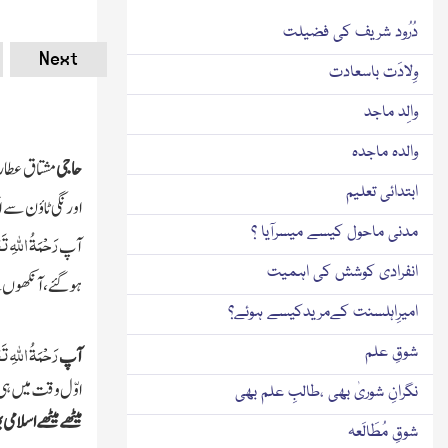
دُرُود شریف کی فضیلت
Next
وِلادَت باسعادت
والِد ماجد
والدہ ماجدہ
حاجی
مشتاق عطا
ابتدائی تعلیم
اورنگی ٹاؤن سے 
مدنی ماحول کیسے میسرآیا ؟
رَحْمَۃُ اللہِ تَع
آپ
انفرادی کوشش کی اہمیت
ہوگئے،آنکھوں س
امیرِاہلسنت کےمریدکیسے ہوئے؟
رَحْمَۃُ اللہِ تَع
شوقِ علم
آپ
اوّل وقت میں ہی
نگرانِ شوریٰ بھی ،طالبِ علم بھی
میٹھے میٹھے اسلامی 
شوقِ مُطَالَعہ