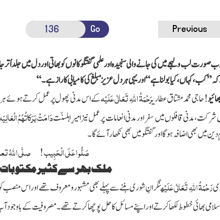
Go
Previous
 صورت لب و لہجے میں کی جانے والی سنجید ہ اور علمی گفتگو کانوں کو بھاتی اور دل میں جلد اُتر 
یے کہ” کب ،کہاں، کیا بولنا ہے “اور یہی ہر دل عزیز مبلغ کی کامیابی کا راز ہے۔“
رَحْمَۃُ اللہِ تَعَالٰی عَلَیْہ
ھائیو
!حاجی محمد مشتاق عطاری
کے اس مدنی پھول پر عمل کرتے ہوئے ہر اسل
دَامَتْ بَرَکاتُہُمُ الْعَالِیَہ
رکت ، مدنی قافلوں میں سفر اور مدنی انعامات پر عمل نیز امیرِ اہلسنّت
ین میں بھی اضافہ ہوگا اور گفتگو میں بھی نکھار آئے گا ۔
صَلُّو ا عَلَی الْحَبِیب ! صلَّی اللہُ تعا
ملک بھر سےکثیر مکتو بات 
رَحْمَۃُ اللہِ تَعَالٰی عَلَیْہ
ری
نگرانِ شور ی بننے سے پہلے بھی مشہورومعروف تھے اور اس منصب کو س
سلامی بھائی خطوط لکھا کرتے اور اپنے مسائل کا حل پوچھا کرتے تھے ۔ مصروفیت کے باوجود آ