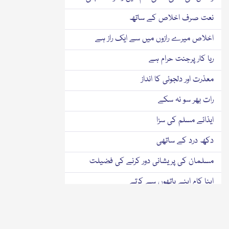
نعت صرف اخلاص کے ساتھ
اخلاص میرے رازوں میں سے ایک راز ہے
ریا کار پرجنت حرام ہے
معذرت اور دلجوئی کا انداز
رات بھر سو نہ سکے
ایذائے مسلم کی سزا
دکھ درد کے ساتھی
مسلمان کی پریشانی دور کرنے کی فضیلت
اپنا کام اپنے ہاتھوں سے کرتے
گھر کے کام خود کرتے
مجھے پانی بھرنا ہے