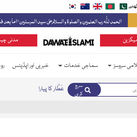
ھئے
یگزین
مدنی چین
امی سروسز
سماجی خدمات
خبریں اور اپڈیٹس
رو
سرچ
عَطَّار کا پیارا
کریں