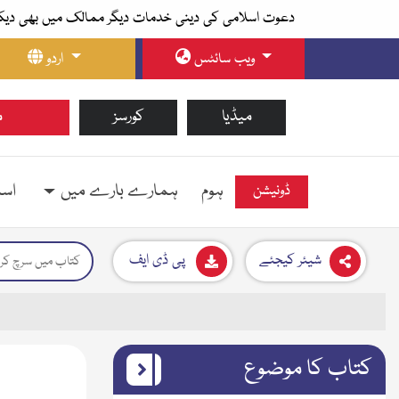
دعوت اسلامی کی دینی خدمات دیگر ممالک میں بھی دیک
ویب سائٹس
اردو
میڈیا
کورسز
م
ہوم
ہمارے بارے میں
اسل
ڈونیشن
شیئر کیجئے
پی ڈی ایف
کتاب کا موضوع