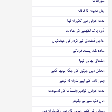
سوزِ نعت
چل مدینہ کا قافلہ
نعت خوانی میں تکبر نہ تھا
دُرود پاک لکھنے کی عادت
حاجی مُشتاق کے کردار کی جھلکیاں
سادہ غذا پسند فرماتے
مشتاق بھائی کہو!
محفل میں جوتوں کی جگہ بیٹھ گئے
اپنی ذات کے لیے نذرانہ نہ لیتے
نعت خوانوں کوامیر اہلسنّت کی نصیحت
مالِ دنیا سے بے رغبتی
وسائل کی کمی مدنی کام میں رکاوٹ نہ بنی