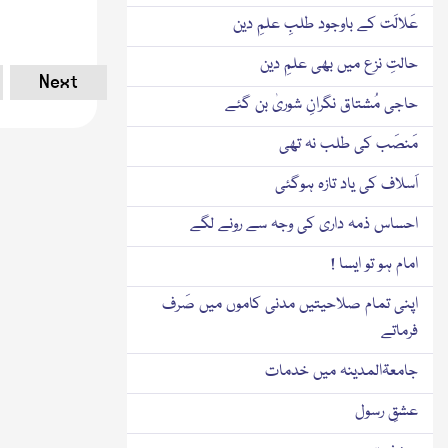
عَلالَت کے باوجود طلبِ علمِ دین
حالتِ نزع میں بھی علمِ دین
Next
حاجی مُشتاق نگرانِ شوریٰ بن گئے
مَنصَب کی طلب نہ تھی
اَسلاف کی یاد تازہ ہوگئی
احساس ذمہ داری کی وجہ سے رونے لگے
امام ہو تو ایسا !
اپنی تمام صلاحیتیں مدنی کاموں میں صَرف
فرماتے
جامعۃالمدینہ میں خدمات
عشقِ رسول