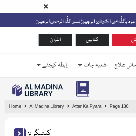
ل
کتابیں
القرآن
حانی علاج
شعبہ جات
رابطہ کیجئے
Home
Al Madina Library
Attar Ka Pyara
Page 136
کیٹیگریز