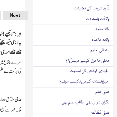
دُرُود شریف کی فضیلت
Next
وِلادَت باسعادت
والِد ماجد
ہیں :
”دیکھیے !خوب
والدہ ماجدہ
یہ لازمی سیکھ لیج
ابتدائی تعلیم
میٹھے میٹھے اسلامی ب
مدنی ماحول کیسے میسرآیا ؟
بھر ےاجتماع میں ش
کی برکت سے علمِ د
انفرادی کوشش کی اہمیت
امیرِاہلسنت کےمریدکیسے ہوئے؟
شوقِ علم
حاجی
مشتاق عطا
نگرانِ شوریٰ بھی ،طالبِ علم بھی
ملک بھر سے کئی ا
شوقِ مُطَالَعہ