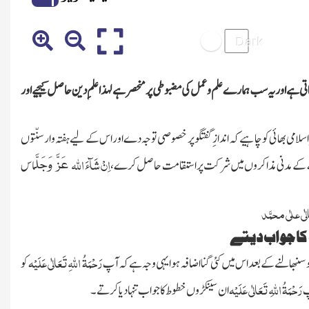
جاتی ہے اور یہ سب ہمارے علم و عمل کی مضبوطی پر منحصر ہے لہذا علمِ دین حاصل کیجیے اور
امی بھائی کو چاہیے کہ انداز ِگفتگو پر خصوصی توجہ دےاور اس کے لیےہفتہ وار سنّتوں
اِنْ شَآءَ اللہ
کےمدنی مذاکروں میں شرکت پر استقامت حاصل کرے،
اس
عَزَّ وَجَلَّ
لٰی علٰی محمَّد
کا جواب دیتے
رَحْمَۃُ اللّٰہ ِتَعَالٰی عَلَیْہ
نبھالنے کے بعداس میں کئی گنا اضافہ ہوا یہی وجہ ہے کہ آپ
کو
رَحْمَۃُ اللہِ تَعَالٰی عَلَیْہ
پ
ان سینکڑوں خطوط کا جواب تنہادیاکرتے ۔